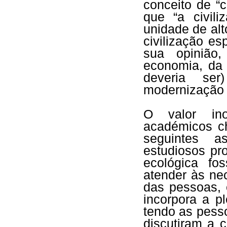
conceito de “c
que “a civil
unidade de alto
civilização es
sua opinião
economia, da 
deveria ser
modernização s
O valor ino
académicos c
seguintes a
estudiosos pr
ecológica fo
atender às ne
das pessoas, 
incorpora a pl
tendo as pess
discutiram a c