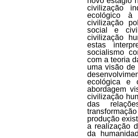
novo estágio 
civilização i
ecológico à 
civilização pol
social e civ
civilização 
estas interp
socialismo co
com a teoria d
uma visão de 
desenvolvime
ecológica e o
abordagem vis
civilização hu
das relaçõ
transformação
produção exist
a realização 
da humanida