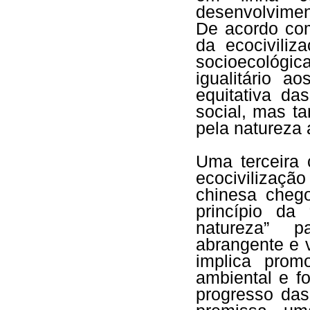
desenvolvimen
De acordo com
da ecociviliza
socioecológ
igualitário a
equitativa da
social, mas t
pela natureza 
Uma terceira 
ecocivilizaçã
chinesa cheg
princípio da
natureza” p
abrangente e 
implica prom
ambiental e f
progresso das