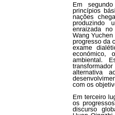
Em segundo 
princípios bá
nações chega
produzindo u
enraizada no 
Wang Yuchen 
progresso da c
exame dialét
económico, 
ambiental. E
transformad
alternativa 
desenvolvimen
com os objeti
Em terceiro l
os progressos
discurso glo