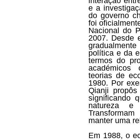
interação entr
e a investiga
do governo chi
foi oficialmen
Nacional do 
2007. Desde e
gradualmente
política e da 
termos do pr
académicos 
teorias de ec
1980. Por ex
Qianji propôs
significando
natureza e 
Transformam
manter uma re
Em 1988, o ec