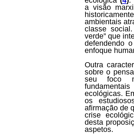
ecológica
(
4
)
.
a visão marxi
historicament
ambientais atr
classe social
verde” que int
defendendo o
enfoque human
Outra caracte
sobre o pensa
seu foco na
fundamentais 
ecológicas. E
os estudioso
afirmação de q
crise ecológ
desta proposi
aspetos.