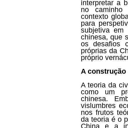
interpretar a
no caminho d
contexto globa
para perspeti
subjetiva em 
chinesa, que 
os desafios 
próprias da Ch
próprio vernác
A construção d
A teoria da ci
como um prod
chinesa. Em
vislumbres ec
nos frutos te
da teoria é o 
China e a in