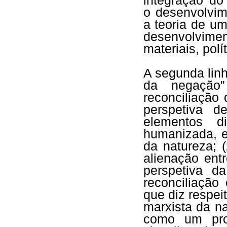
integração d
o desenvolvim
a teoria de u
desenvolvim
materiais, polí
A segunda lin
da negação”
reconciliação
perspetiva d
elementos d
humanizada, e
da natureza; (
alienação ent
perspetiva d
reconciliação
que diz respei
marxista da n
como um pro