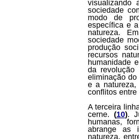
visualizando
sociedade co
modo de prod
específica e a
natureza. E
sociedade mod
produção soci
recursos natu
humanidade e 
da revolução 
eliminação do
e a natureza,
conflitos entre
A terceira li
cerne.
(
10
)
. 
humanas, for
abrange as 
natureza, ent