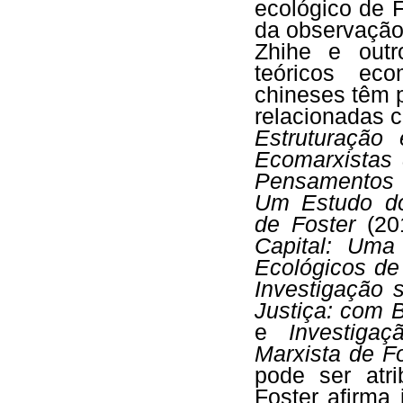
ecológico de F
da observação 
Zhihe e out
teóricos ec
chineses têm 
relacionadas 
Estruturação
Ecomarxistas 
Pensamentos M
Um Estudo do
de Foster
(20
Capital: Uma
Ecológicos d
Investigação 
Justiça: com
e
Investiga
Marxista de F
pode ser atri
Foster afirma