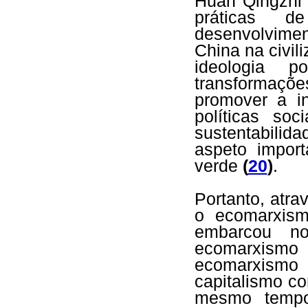
Huan Qingzhi 
práticas 
desenvolvime
China na civil
ideologia 
transformaçõe
promover a i
políticas so
sustentabilid
aspeto import
verde
(
20
)
.
Portanto, atr
o ecomarxism
embarcou no
ecomarxismo 
ecomarxismo 
capitalismo c
mesmo tempo