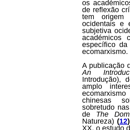
os académico
de reflexão c
tem origem 
ocidentais e 
subjetiva ocid
académicos c
específico da
ecomarxismo.
A publicação 
An Introduct
Introdução),
amplo inter
ecomarxismo
chinesas s
sobretudo nas
de
The Domi
Natureza)
(
12
)
XX, o estudo 