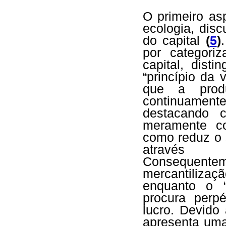
O primeiro as
ecologia, disc
do capital
(
5
)
por categori
capital, disti
“princípio da 
que a produ
continuament
destacando 
meramente c
como reduz o 
através 
Consequente
mercantiliza
enquanto o “
procura perp
lucro. Devido 
apresenta uma