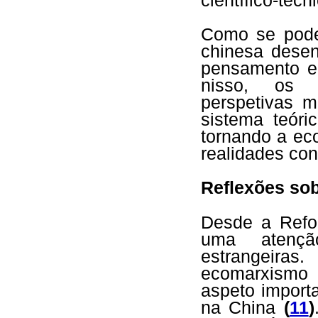
científico-técn
Como se pode
chinesa dese
pensamento e
nisso, os 
perspetivas 
sistema teóri
tornando a ec
realidades co
Reflexões so
Desde a Refo
uma atençã
estrangeira
ecomarxismo 
aspeto import
na China
(
11
)