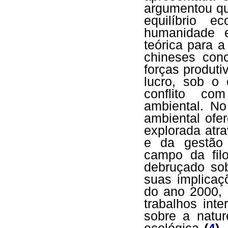
argumentou qu
equilíbrio 
humanidade 
teórica para 
chineses con
forças produt
lucro, sob o 
conflito co
ambiental. N
ambiental ofe
explorada atr
e da gestão 
campo da filo
debruçado sob
suas implicaç
do ano 2000, 
trabalhos int
sobre a natur