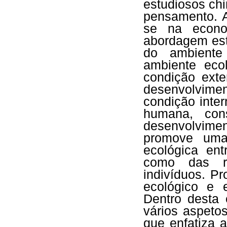
estudiosos ch
pensamento. A
se na econo
abordagem est
do ambiente
ambiente eco
condição ext
desenvolvim
condição inte
humana, con
desenvolvimen
promove uma
ecológica en
como das re
indivíduos. P
ecológico e 
Dentro desta 
vários aspetos
que enfatiza 