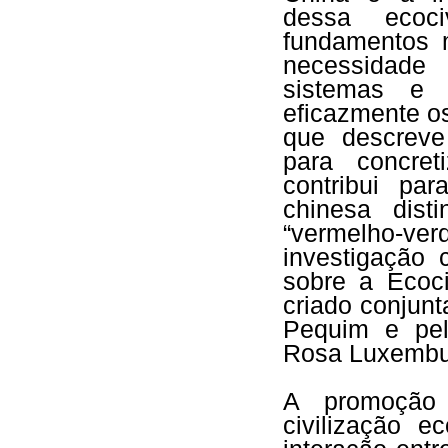
dessa ecoci
fundamentos 
necessidade 
sistemas e i
eficazmente o
que descreve
para concret
contribui pa
chinesa dist
“vermelho-ver
investigação 
sobre a Ecoci
criado conjun
Pequim e pe
Rosa Luxemb
A promoção 
civilização e