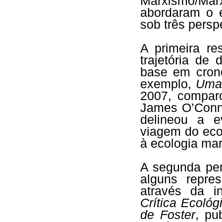
Marxismo/Mar
abordaram o 
sob três persp
A primeira re
trajetória de
base em crono
exemplo,
Uma 
2007, comparo
James O’Conno
delineou a 
viagem do eco
à ecologia ma
A segunda per
alguns repre
através da i
Crítica Ecoló
de Foster
, pu