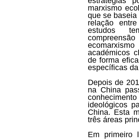
estratégias p
marxismo ecol
que se baseia 
relação entr
estudos te
compreensão
ecomarxismo 
académicos c
de forma efic
específicas da
Depois de 201
na China pass
conheciment
ideológicos p
China. Esta m
três áreas prin
Em primeiro 