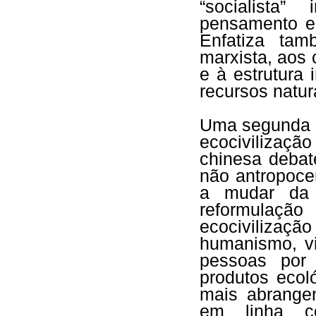
“socialista
pensamento e
Enfatiza tam
marxista, aos
e à estrutura 
recursos natu
Uma segunda c
ecocivilizaçã
chinesa debat
não antropoce
a mudar da c
reformulação
ecocivilizaçã
humanismo, vi
pessoas por
produtos ecol
mais abrangen
em linha 