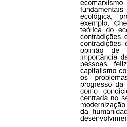
ecomarxismo 
fundamentais 
ecológica, p
exemplo, Che
teórica do e
contradições 
contradições
opinião de 
importância d
pessoas feli
capitalismo c
os problema
progresso da 
como condici
centrada no s
modernização
da humanida
desenvolvimen