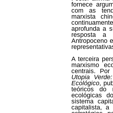
fornece argum
com as tend
marxista chi
continuamente
aprofunda a s
resposta a 
Antropoceno e
representativ
A terceira per
marxismo eco
centrais. Po
Utopia Verde
Ecológico
, pu
teóricos do 
ecológicas do
sistema capit
capitalista, 