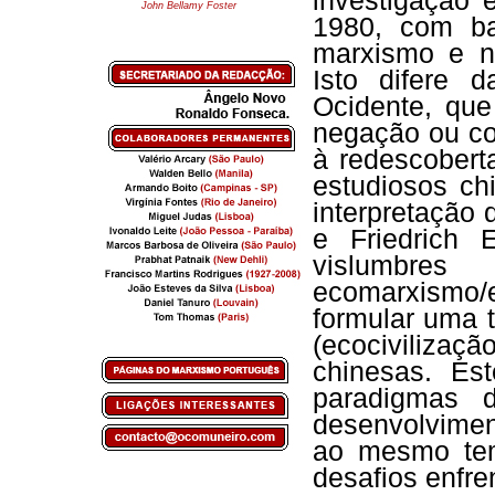
investigação 
John Bellamy Foster
1980, com ba
marxismo e na
Isto difere d
Ocidente, que
negação ou co
à redescober
estudiosos ch
interpretação 
e Friedrich 
vislum
ecomarxismo/
formular uma t
(ecocivilizaç
chinesas. Est
paradigmas 
desenvolvimen
ao mesmo tem
desafios enfre