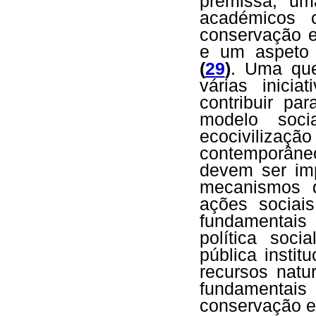
premissa, um
académicos 
conservação e
e um aspeto 
(
29
)
. Uma que
várias inici
contribuir pa
modelo soci
ecocivilizaçã
contemporân
devem ser imp
mecanismos 
ações sociais
fundamentais
política soci
pública instit
recursos nat
fundamentais 
conservação e