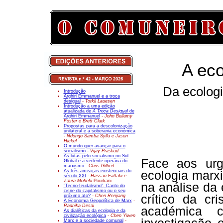
A eco
Da ecologi
Introdução
Arghiri Emmanuel e a troca
desigual
- Torkil Lauesen
Introdução a uma edição
atualizada de
A Troca Desigual
de
Arghiri Emmanuel
- John Bellamy
Foster e Brett Clark
Propostas para a descolonização
unilateral e a soberania económica
- Ndongo Samba Sylla e Jason
Hickel
O mundo quer avançar para o
socialismo
- Vijay Prashad
As lutas pelo socialismo no Sul
Face aos urg
Global e a vertente operária do
marxismo
- Chris Gilbert
As três ameaças existenciais do
ecologia marx
século XXI
- Hassan Fattahi e
Zahra Mohebi-
Pourkani
na análise da
"Tecno-feudalismo": Canto do
cisne do capitalismo ou o seu
crítico da c
próximo ato?
- Chen Renjiang
A Economia Geopolítica de Marx
-
Radhika Desai
académica c
As dialéticas da ecologia e da
civilização ecológica
- Chen Yiwen
Marx e a sociedade comunal
-