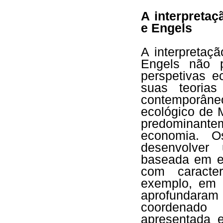
A interpreta
e Engels
A interpretaç
Engels não 
perspetivas e
suas teorias
contemporâne
ecológico de 
predominante
economia. O
desenvolver 
baseada em es
com caracter
exemplo, em 
aprofundar
coordenado
apresentada