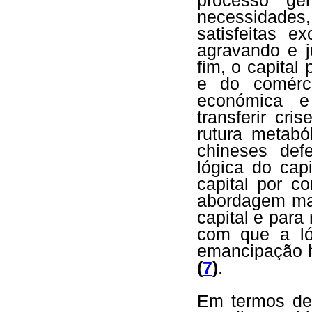
processo ge
necessidades
satisfeitas 
agravando e j
fim, o capital
e do comérc
económica e 
transferir cr
rutura metabó
chineses def
lógica do cap
capital por 
abordagem mai
capital e para
com que a lóg
emancipação h
(
7
)
.
Em termos de 