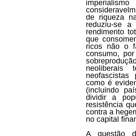
imperial
consideravelm
de riqueza n
reduziu-se a
rendimento to
que consomem
ricos não o 
consumo, por
sobreproduç
neoliberais
neofascistas 
como é eviden
(incluindo p
dividir a po
resistência qu
contra a hegem
no capital fina
A questão da