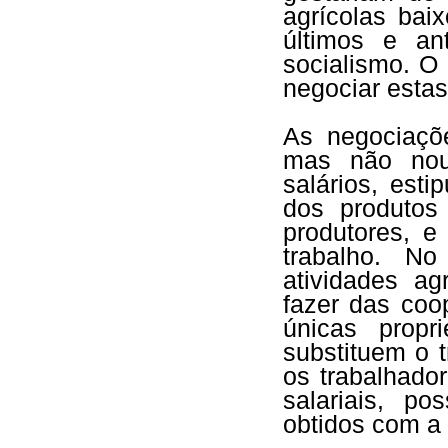
agrícolas bai
últimos e an
socialismo. O
negociar estas
As negociaçõ
mas não nout
salários, esti
dos produtos
produtores, 
trabalho. N
atividades ag
fazer das coo
únicas propr
substituem o 
os trabalhado
salariais, p
obtidos com a 