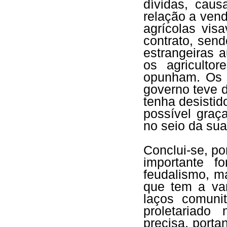
dívidas, cau
relação a vend
agrícolas vis
contrato, sen
estrangeiras 
os agriculto
opunham. Os a
governo teve d
tenha desistido
possível graç
no seio da su
Conclui-se, po
importante f
feudalismo, m
que tem a van
laços comuni
proletariado
precisa, porta