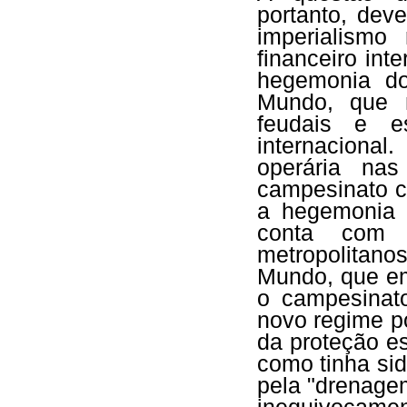
portanto, dev
imperialismo
financeiro int
hegemonia do
Mundo, que 
feudais e es
internacional
operária na
campesinato co
a hegemonia d
conta com
metropolitano
Mundo, que em
o campesinat
novo regime pó
da proteção e
como tinha sid
pela "drenage