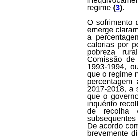
inequivocame
regime
(
3
)
.
O sofrimento 
emerge clarame
a percentage
calorias por 
pobreza rura
Comissão de 
1993-1994, o
que o regime n
percentagem 
2017-2018, a 
que o governo
inquérito reco
de recolha
subsequentes
De acordo com
brevemente di