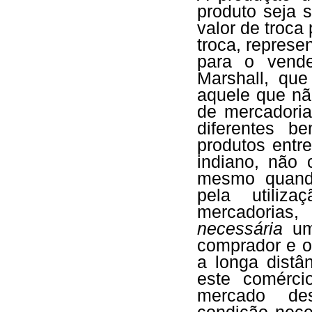
produto seja 
valor de troca
troca, repres
para o vende
Marshall, qu
aquele que nã
de mercadori
diferentes b
produtos entr
indiano, não 
mesmo quand
pela utiliz
mercadoria
necessária
uma
comprador e o
a longa distâ
este comérc
mercado des