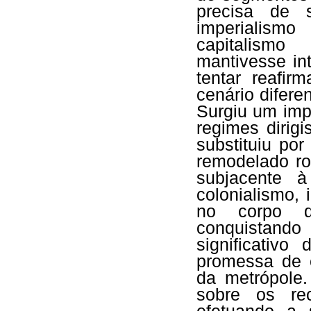
precisa de 
imperialis
capitalismo
mantivesse in
tentar reafi
cenário difere
Surgiu um imp
regimes dirig
substituiu por
remodelado ro
subjacente 
colonialismo,
no corpo do 
conquistand
significativ
promessa de 
da metrópole.
sobre os rec