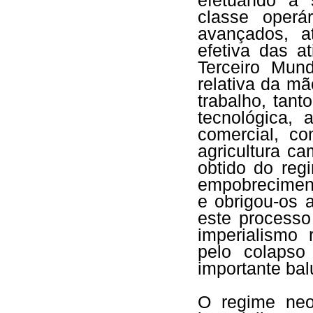
efetuando a 
classe oper
avançados, a
efetiva das a
Terceiro Mun
relativa da mã
trabalho, tan
tecnológica, 
comercial, c
agricultura c
obtido do regi
empobreciment
e obrigou-os a
este process
imperialismo 
pelo colapso
importante bal
O regime neo