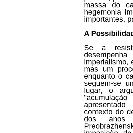
massa do cam
hegemonia imp
importantes, p
A Possibilida
Se a resis
desempenha 
imperialismo, 
mas um proce
enquanto o ca
seguem-se um
lugar, o arg
"acumulação 
apresentado
contexto do de
dos anos 1
Preobrazhens