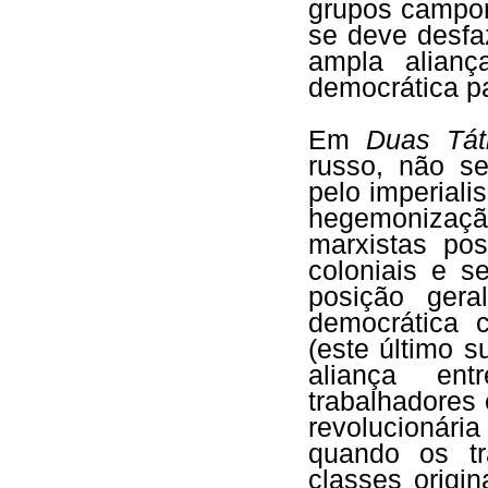
grupos campon
se deve desfaz
ampla alianç
democrática pa
Em
Duas Táti
russo, não s
pelo imperial
hegemonização
marxistas pos
coloniais e s
posição ger
democrática 
(este último 
aliança ent
trabalhadores
revolucionári
quando os tr
classes origin