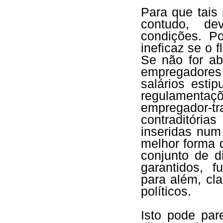
Para que tais
contudo, de
condições. Po
ineficaz se o 
Se não for ab
empregadores
salários esti
regulamentaç
empregador
contraditória
inseridas num
melhor forma d
conjunto de d
garantidos, f
para além, cla
políticos.
Isto pode par