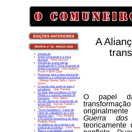
A Alian
tran
Introdução
Arghiri Emmanuel e a troca
desigual
- Torkil Lauesen
Introdução a uma edição
atualizada de
A Troca Desigual
de
Arghiri Emmanuel
- John Bellamy
Foster e Brett Clark
Propostas para a descolonização
unilateral e a soberania económica
- Ndongo Samba Sylla e Jason
Hickel
O mundo quer avançar para o
socialismo
- Vijay Prashad
As lutas pelo socialismo no Sul
O papel da
Global e a vertente operária do
marxismo
- Chris Gilbert
As três ameaças existenciais do
transformaç
século XXI
- Hassan Fattahi e
Zahra Mohebi-
Pourkani
originalmente
"Tecno-feudalismo": Canto do
cisne do capitalismo ou o seu
Guerra do
próximo ato?
- Chen Renjiang
A Economia Geopolítica de Marx
-
Radhika Desai
teoricamente 
As dialéticas da ecologia e da
civilização ecológica
- Chen Yiwen
Marx e a sociedade comunal
-