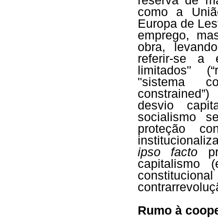
reserva de mã
como a União
Europa de Les
emprego, ma
obra, levand
referir-se a
limitados" (“
"sistema c
constrained”
desvio capit
socialismo s
proteção c
institucionali
ipso facto
pr
capitalismo 
constitucion
contrarrevoluç
Rumo à cooper