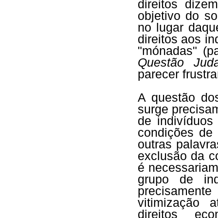
direitos dize
objetivo do s
no lugar daque
direitos aos i
"mónadas" (p
Questão Juda
parecer frustra
A questão dos
surge precisa
de indivíduo
condições de s
outras palavr
exclusão da c
é necessariam
grupo de ind
precisament
vitimização 
direitos ec