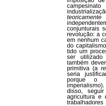
imposição d
campesinato 
industrializ
teoricamente
i
independente
conjunturais 
revolução: a c
em nenhum c
do capitalismo
tido um proce
ser utilizad
também dever
primitiva (a
r
seria justifi
porque o de
imperialismo)
disso, segu
agricultura e
trabalhador