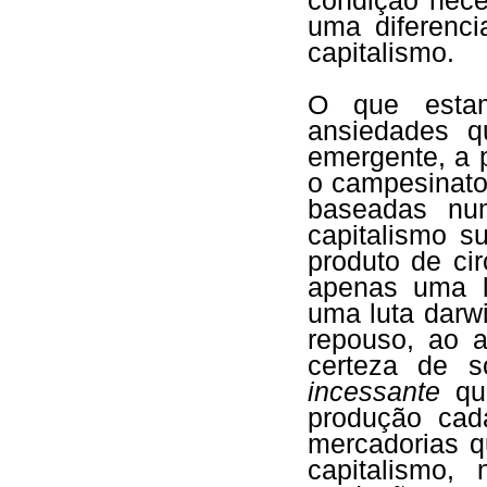
condição nece
uma diferenci
capitalismo.
O que estam
ansiedades q
emergente, a p
o campesinato
baseadas nu
capitalismo s
produto de ci
apenas uma l
uma luta darw
repouso, ao a
certeza de s
incessante
que
produção cad
mercadorias q
capitalismo,