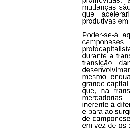
promovidas, 
mudanças são 
que acelera
produtivas em 
Poder-se-á a
camponeses
protocapitalis
durante a tran
transição, d
desenvolvimen
mesmo enquan
grande capital
que, na tran
mercadorias 
inerente à di
e para ao sur
de camponeses
em vez de os 