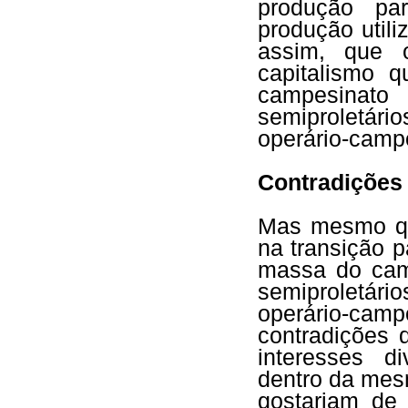
produção pa
produção utili
assim, que 
capitalismo 
campesinat
semiproletário
operário-camp
Contradições 
Mas mesmo que
na transição 
massa do cam
semiproletári
operário-cam
contradições 
interesses d
dentro da mes
gostariam de 