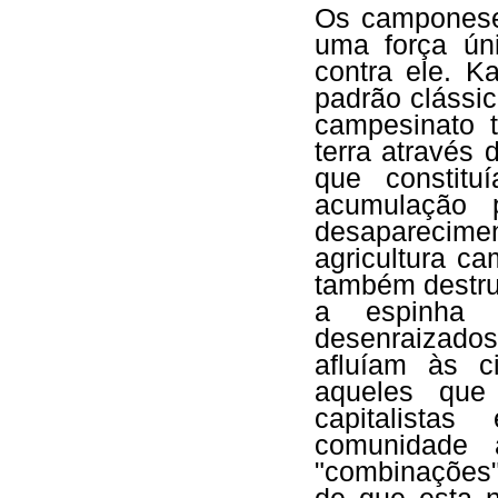
Os camponeses
uma força úni
contra ele. K
padrão clássi
campesinato 
terra através
que constitu
acumulação p
desaparecimen
agricultura ca
também destru
a espinha d
desenraizados
afluíam às c
aqueles que
capitalista
comunidade 
"combinações"