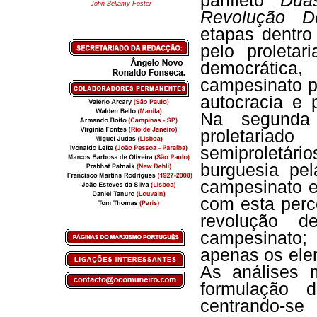
panfleto
Dua
John Bellamy Foster
Revolução De
etapas dentro
pelo proletar
democrática,
campesinato p
autocracia e p
Na segunda 
proletariad
semiproletár
burguesia pel
campesinato 
com esta perc
revolução d
campesinato;
apenas os ele
As análises 
formulação 
centrando-se