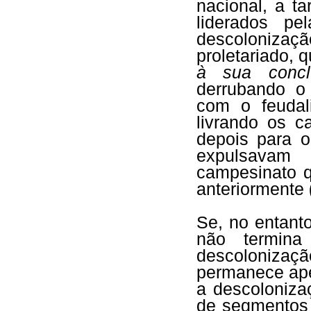
nacional, a ta
liderados pe
descoloniza
proletariado, 
à sua concl
derrubando o
com o feudal
livrando os 
depois para 
expulsavam 
campesinato q
anteriormente
Se, no entanto
não termin
descolonizaç
permanece ap
a descoloniza
de segmentos 