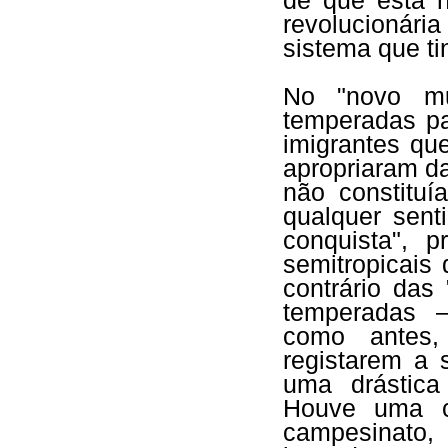
de que esta n
revolucionária 
sistema que ti
No "novo mu
temperadas pa
imigrantes qu
apropriaram das
não constitu
qualquer sent
conquista", p
semitropicai
contrário das
temperadas —
como antes,
registarem a 
uma drástica
Houve uma c
campesinato,