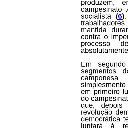
produzem, 
campesinato t
socialista
(
6
)
trabalhadore
mantida dura
contra o impe
processo de
absolutamente
Em segundo 
segmentos do
camponesa 
simplesmente 
em primeiro l
do campesinat
que, depois 
revolução dem
democrática t
juntará à re