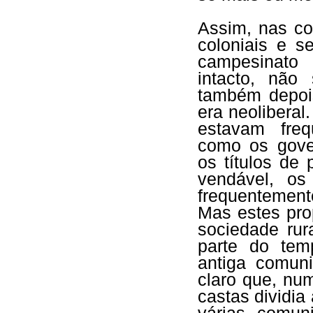
Assim, nas co
coloniais e s
campesinato
intacto, não
também depois
era neoliberal
estavam freq
como os gover
os títulos de
vendável, os
frequentemente
Mas estes pro
sociedade rur
parte do tem
antiga comuni
claro que, nu
castas dividia