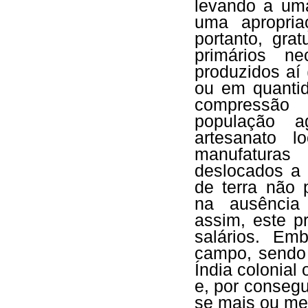
levando a uma
uma apropriaç
portanto, gra
primários n
produzidos aí
ou em quanti
compressão 
população a
artesanato l
manufaturas
deslocados a 
de terra não 
na ausência 
assim, este p
salários. Em
campo, sendo
Índia colonial
e, por conseg
se mais ou me