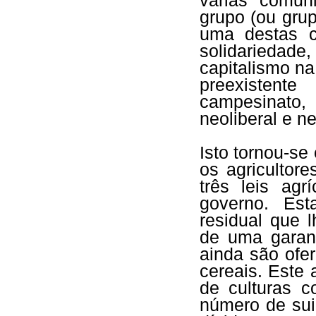
várias comu
grupo (ou gru
uma destas c
solidarieda
capitalismo n
preexistent
campesinato
neoliberal e ne
Isto tornou-se
os agricultor
três leis ag
governo. Est
residual que 
de uma garan
ainda são ofe
cereais. Este
de culturas 
número de sui