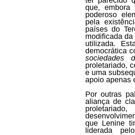
ter parecido
que, embora 
poderoso ele
pela existênc
países do Ter
modificada da
utilizada. Es
democrática c
sociedades d
proletariado,
e uma subsequ
apoio apenas 
Por outras pa
aliança de cla
proletaria
desenvolvimen
que Lenine t
liderada pel