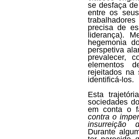
se desfaça de
entre os seus
trabalhadores
precisa de e
liderança). 
hegemonia do 
perspetiva al
prevalecer, 
elementos d
rejeitados na
identificá-los.
Esta trajetór
sociedades d
em conta o 
contra o impe
insurreição 
Durante algu