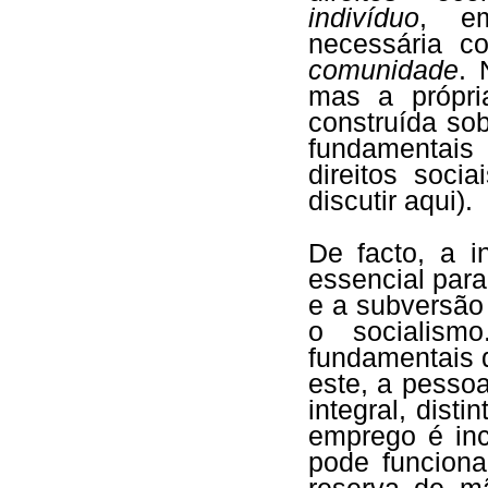
indivíduo
, em
necessária c
comunidade
. 
mas a própria
construída so
fundamentais
direitos soci
discutir aqui).
De facto, a in
essencial para
e a subversão 
o socialism
fundamentais 
este, a pesso
integral, dist
emprego é inc
pode funciona