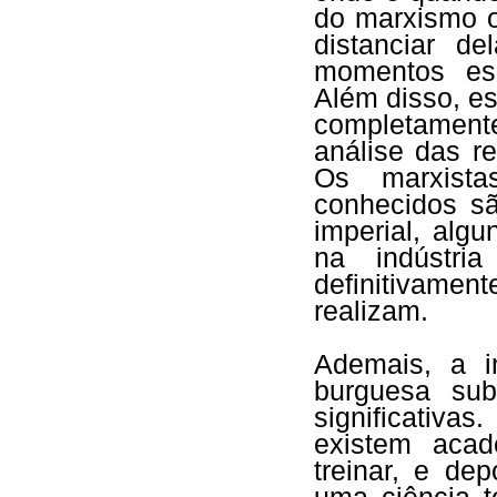
do marxismo 
distanciar d
momentos esp
Além disso, es
completamen
análise das re
Os marxista
conhecidos sã
imperial, alg
na indústri
definitivamen
realizam.
Ademais, a i
burguesa su
significativa
existem aca
treinar, e de