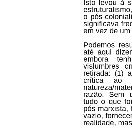
Isto levou à 
estruturalism
o pós-colonial
significava fr
em vez de um
Podemos resu
até aqui dize
embora tenh
vislumbres c
retirada: (1) 
crítica ao 
natureza/mate
razão. Sem u
tudo o que fo
pós-marxista,
vazio, fornec
realidade, mas