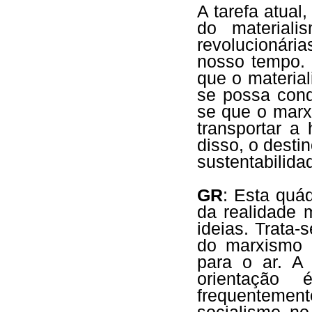
A tarefa atual
do materiali
revolucionári
nosso tempo. 
que o materia
se possa cond
se que o marx
transportar a
disso, o desti
sustentabilida
GR
: Esta quád
da realidade 
ideias. Trata-
do marxismo 
para o ar. A 
orientaçã
frequentement