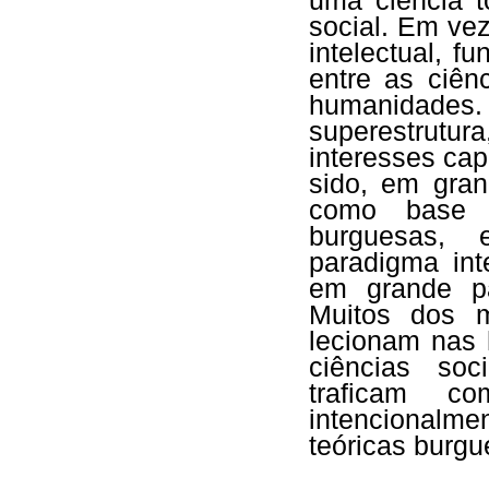
uma ciência t
social. Em vez
intelectual, f
entre as ciên
humanidade
superestrutura
interesses cap
sido, em gran
como base t
burguesas, 
paradigma inte
em grande pa
Muitos dos m
lecionam nas
ciências so
traficam co
intencional
teóricas burgu