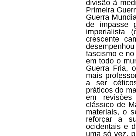
divisão à medi
Primeira Guer
Guerra Mundia
de impasse g
imperialista
crescente cam
desempenhou
fascismo e no 
em todo o mun
Guerra Fria, 
mais professo
a ser cético
práticos do m
em revisões 
clássico de M
materiais, o 
reforçar a s
ocidentais e d
uma só vez, po