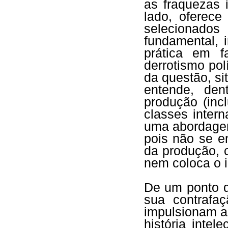
as fraquezas 
lado, oferece
selecionado
fundamental, 
prática em 
derrotismo pol
da questão, si
entende, den
produção (inc
classes intern
uma abordagem
pois não se e
da produção, 
nem coloca o i
De um ponto d
sua contrafa
impulsionam a 
história intel