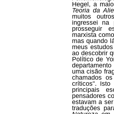
Hegel, a maio
Teoria da Al
muitos outros
ingressei na
prosseguir e
marxista como 
mas quando lá
meus estudos 
ao descobrir 
Político de Y
departamento d
uma cisão fra
chamados os "
críticos". Is
principais e
pensadores c
estavam a ser 
traduções par