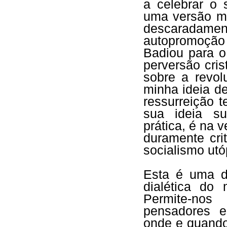
a celebrar o 
uma versão ma
descaradam
autopromoção
Badiou para 
perversão cri
sobre a revol
minha ideia d
ressurreição 
sua ideia s
prática, é na v
duramente cri
socialismo utó
Esta é uma d
dialética do 
Permite-nos
pensadores e
onde e quando