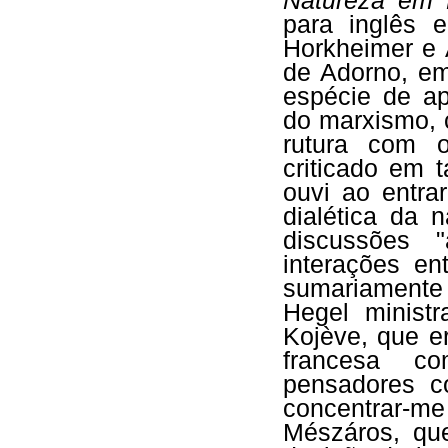
Natureza em 
para inglês
Horkheimer e
de Adorno, em
espécie de a
do marxismo, 
rutura com o
criticado em 
ouvi ao entra
dialética da 
discussões 
interações e
sumariamente
Hegel minist
Kojève, que e
francesa co
pensadores c
concentrar-me
Mészáros, qu