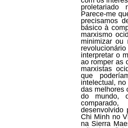
com os intere
proletariado 
Parece-me que
precisamos de
básico à comp
marxismo ocid
minimizar ou 
revolucionári
interpretar o
ao romper as 
marxistas oci
que poderíam
intelectual, 
das melhores 
do mundo, o
comparado,
desenvolvido
Chi Minh no V
na Sierra Mae