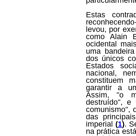
particularment
Estas contra
reconhecendo-
levou, por ex
como Alain B
ocidental mai
uma bandeira
dos únicos co
Estados soci
nacional, ne
constituem m
garantir a u
Assim, "o ma
destruído", e
comunismo", q
das principai
imperial
(
1
)
. S
na prática est