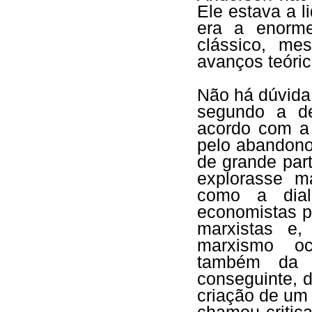
Ele estava a l
era a enorme
clássico, me
avanços teóri
Não há dúvida,
segundo a d
acordo com a
pelo abandono 
de grande part
explorasse m
como a dialé
economistas po
marxistas e,
marxismo oci
também da c
conseguinte, da
criação de um 