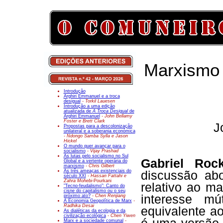
Marxismo 
Introdução
Arghiri Emmanuel e a troca
desigual
- Torkil Lauesen
Introdução a uma edição
atualizada de
A Troca Desigual
de
Arghiri Emmanuel
- John Bellamy
Foster e Brett Clark
J
Propostas para a descolonização
unilateral e a soberania económica
- Ndongo Samba Sylla e Jason
Hickel
O mundo quer avançar para o
socialismo
- Vijay Prashad
As lutas pelo socialismo no Sul
Gabriel Rock
Global e a vertente operária do
marxismo
- Chris Gilbert
As três ameaças existenciais do
discussão ab
século XXI
- Hassan Fattahi e
Zahra Mohebi-
Pourkani
relativo ao m
"Tecno-feudalismo": Canto do
cisne do capitalismo ou o seu
interesse m
próximo ato?
- Chen Renjiang
A Economia Geopolítica de Marx
-
Radhika Desai
equivalente a
As dialéticas da ecologia e da
civilização ecológica
- Chen Yiwen
Marx e a sociedade comunal
-