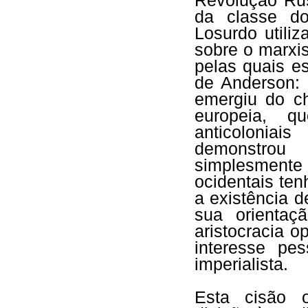
Revolução Russ
da classe do
Losurdo utiliz
sobre o marxi
pelas quais e
de Anderson: 
emergiu do ch
europeia, q
anticolonia
demonstrou 
simplesmente
ocidentais ten
a existência 
sua orientaç
aristocracia o
interesse pe
imperialista.
Esta cisão o