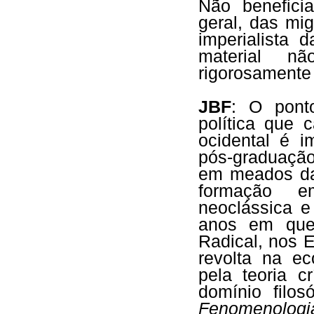
Não benefici
geral, das m
imperialista 
material n
rigorosamente 
JBF
: O pont
política que 
ocidental é i
pós-graduação
em meados da 
formação e
neoclássica e
anos em que
Radical, nos 
revolta na e
pela teoria c
domínio filos
Fenomenologia