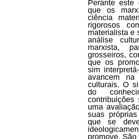
Perante este 
que os marxi
ciência mate
rigorosos co
materialista e 
análise cult
marxista, p
grosseiros, c
que os promo
sim interpret
avancem na a
culturais. O 
do conheci
contribuições
uma avaliação 
suas próprias
que se deve
ideologicament
promove. São 