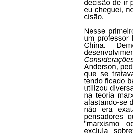
decisão de ir
eu cheguei, n
cisão.
Nesse primeir
um professor 
China. Dem
desenvolvimen
Considerações
Anderson, ped
que se tratav
tendo ficado b
utilizou diver
na teoria marx
afastando-se d
não era exa
pensadores q
"marxismo oc
excluía sobr