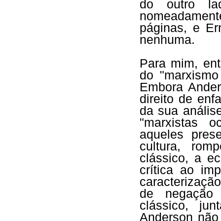
do outro la
nomeadamente
páginas, e E
nenhuma.
Para mim, ent
do "marxismo 
Embora Ander
direito de en
da sua anális
"marxistas oc
aqueles pres
cultura, ro
clássico, a e
crítica ao im
caracterizaçã
de negação 
clássico, ju
Anderson não 