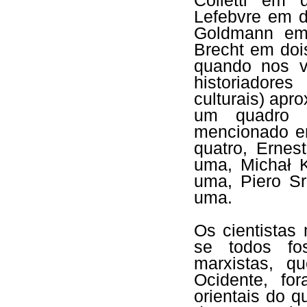
Colletti em 
Lefebvre em d
Goldmann em 
Brecht em doi
quando nos v
historiadore
culturais) ap
um quadro b
mencionado e
quatro, Erne
uma, Michał 
uma, Piero S
uma.
Os cientistas
se todos fos
marxistas, q
Ocidente, fo
orientais do q