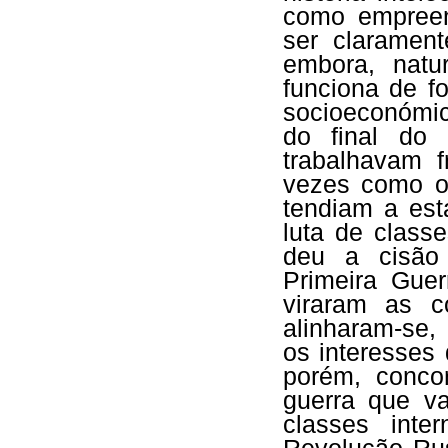
como empreend
ser clarament
embora, natu
funciona de 
socioeconómic
do final do
trabalhavam 
vezes como or
tendiam a est
luta de class
deu a cisão 
Primeira Guer
viraram as co
alinharam-se,
os interesses
porém, conc
guerra que v
classes inte