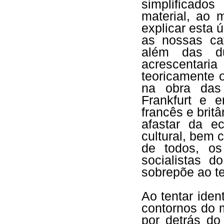
simplificado
material, ao
explicar esta 
as nossas cat
além das dua
acrescentari
teoricamente 
na obra das 
Frankfurt e 
francês e brit
afastar da e
cultural, bem 
de todos, os
socialistas 
sobrepõe ao t
Ao tentar iden
contornos do 
por detrás do