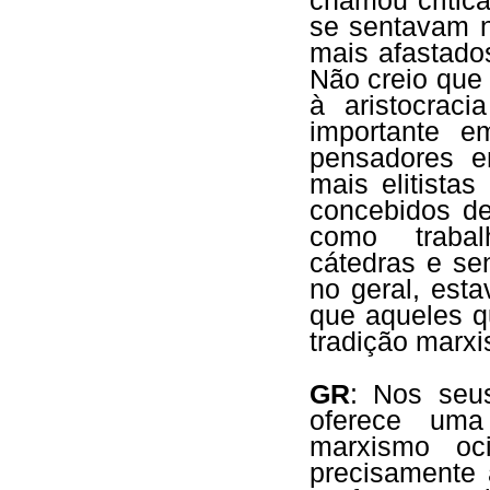
chamou critic
se sentavam n
mais afastad
Não creio que 
à aristocraci
importante 
pensadores 
mais elitista
concebidos d
como trabal
cátedras e se
no geral, est
que aqueles q
tradição marxi
GR
: Nos seu
oferece uma
marxismo oci
precisamente 