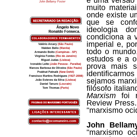
é uma versão 
John Bellamy Foster
muito materia
onde existe um
que se conf
ideologia d
condiciona a 
imperial e, po
todo o mundo
estudos e a o
prova mais s
identificarm
sejamos marxis
filósofo itali
Marxism
foi r
Review Press.
"marxismo oci
John Bellamy
"marxismo oci