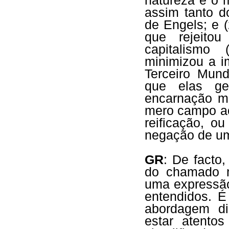
natureza e o m
assim tanto 
de Engels; e 
que rejeito
capitalismo
minimizou a i
Terceiro Mund
que elas ge
encarnação ma
mero campo ac
reificação, o
negação de uma
GR
: De facto,
do chamado m
uma expressão
entendidos. É
abordagem dia
estar atentos