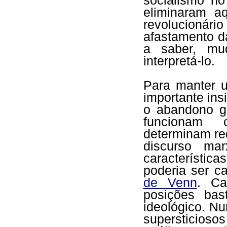
socialismo no
eliminaram a
revolucionár
afastamento da
a saber, mu
interpretá-lo.
Para manter u
importante ins
o abandono g
funcionam 
determinam re
discurso mar
característi
poderia ser 
de Venn
. Ca
posições bas
ideológico. Nu
supersticioso