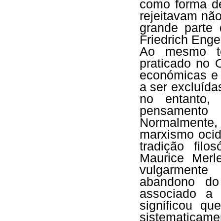
como forma de
rejeitavam nã
grande parte
Friedrich Eng
Ao mesmo te
praticado no O
económicas e 
a ser excluída
no entanto,
pensamento 
Normalmente, 
marxismo ocid
tradição fil
Maurice Merl
vulgarmente
abandono do 
associado a
significou q
sistematica