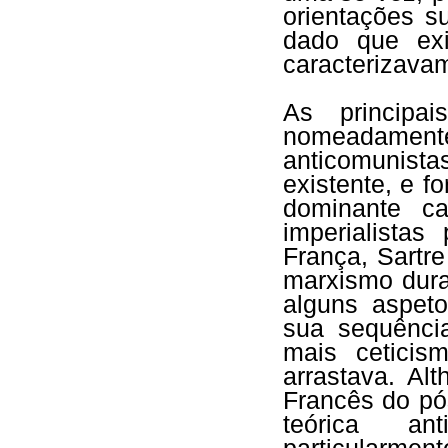
orientações s
dado que exi
caracterizava
As principai
nomeadamente
anticomunista
existente, e f
dominante ca
imperialista
França, Sartre
marxismo dura
alguns aspet
sua sequênci
mais cetici
arrastava. Al
Francês do p
teórica ant