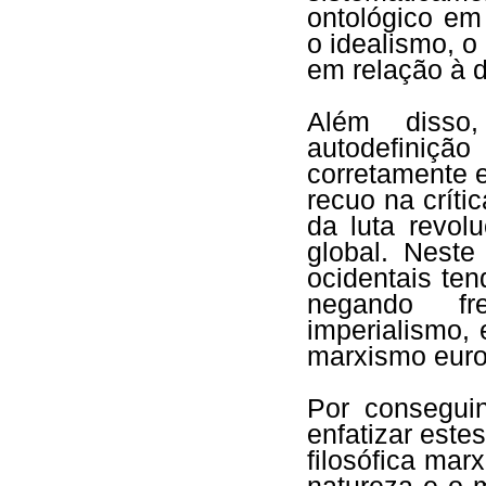
ontológico em
o idealismo, 
em relação à d
Além disso
autodefiniç
corretamente 
recuo na críti
da luta revol
global. Neste
ocidentais te
negando fr
imperialismo,
marxismo euroc
Por conseguin
enfatizar este
filosófica marx