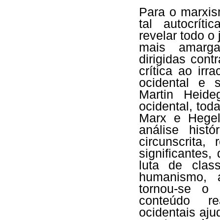
Para o marxism
tal autocrít
revelar todo o
mais amarga
dirigidas con
crítica ao irr
ocidental e 
Martin Heideg
ocidental, tod
Marx e Hegel
análise hist
circunscrita
significantes,
luta de clas
humanismo, 
tornou-se o
conteúdo re
ocidentais aju