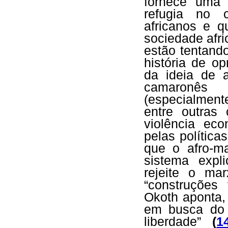
fornece uma f
refugia no 
africanos e 
sociedade afr
estão tentand
história de o
da ideia de a
camaronês 
(especialmen
entre outras 
violência ec
pelas polític
que o afro-m
sistema expl
rejeite o ma
“construções
Okoth aponta
em busca do 
liberdade”
(
1