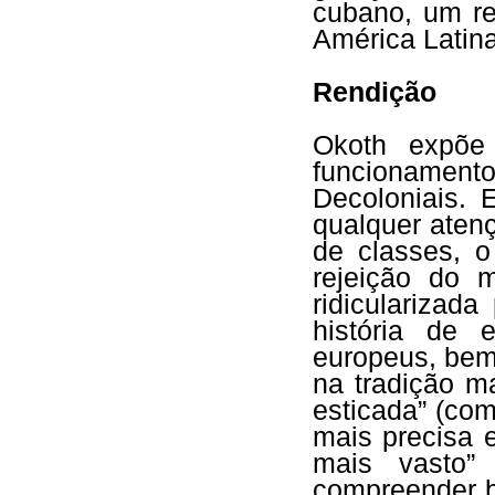
cubano, um re
América Latina
Rendição
Okoth expõe 
funcionament
Decoloniais. 
qualquer atenç
de classes, o
rejeição do 
ridicularizad
história de 
europeus, bem
na tradição m
esticada” (com
mais precisa 
mais vasto”
compreender b