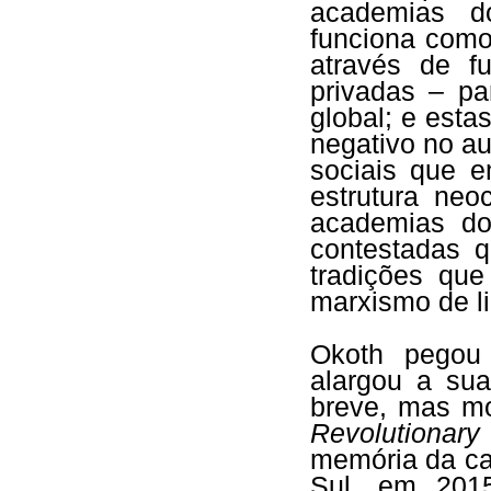
academias do
funciona como
através de f
privadas – p
global; e esta
negativo no a
sociais que e
estrutura neo
academias do
contestadas 
tradições qu
marxismo de li
Okoth pegou
alargou a su
breve, mas m
Revolutionary 
memória da ca
Sul, em 2015