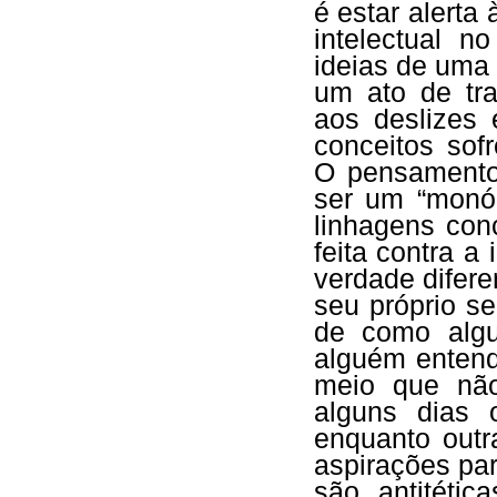
é estar alerta
intelectual n
ideias de uma 
um ato de tr
aos deslizes 
conceitos sof
O pensamento 
ser um “monól
linhagens con
feita contra 
verdade difere
seu próprio s
de como alg
alguém entend
meio que nã
alguns dias 
enquanto outr
aspirações par
são antitéti