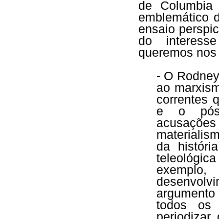
de Columbia
emblemático d
ensaio perspi
do interess
queremos nos 
- O Rodney
ao marxism
correntes q
e o pós-
acusaçõ
materialis
da histór
teleológic
exemplo, 
desenvol
argumento 
todos os 
periodizar 