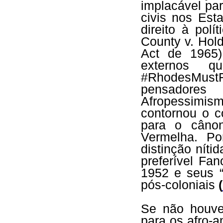
implacável par
civis nos Est
direito à polí
County v. Hol
Act de 1965)
externos q
#RhodesMustFa
pensadore
Afropessimism
contornou o c
para o câno
Vermelha. P
distinção níti
preferível Fa
1952 e seus “
pós-coloniais
(
Se não houver
para os afro-a