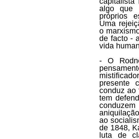
capitalista
algo que 
próprios e
Uma rejeiç
o marxismo
de facto - 
vida human
- O Rodne
pensamen
mistifica
presente 
conduz ao 
tem defend
conduzem 
aniquilaçã
ao sociali
de 1848, K
luta de c