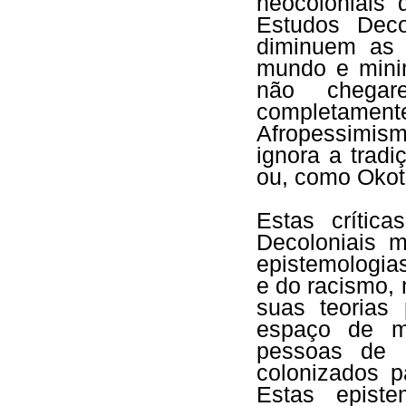
neocoloniais
Estudos Deco
diminuem as 
mundo e minim
não chega
completame
Afropessimis
ignora a trad
ou, como Okot
Estas crític
Decoloniais 
epistemologia
e do racismo,
suas teorias
espaço de m
pessoas de 
colonizados 
Estas episte