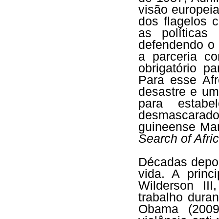
visão europeia
dos flagelos 
as políticas 
defendendo o a
a parceria co
obrigatório 
Para esse Afr
desastre e um
para estabe
desmascarad
guineense Man
Search of Afri
Décadas depo
vida. A princ
Wilderson III
trabalho dura
Obama (2009