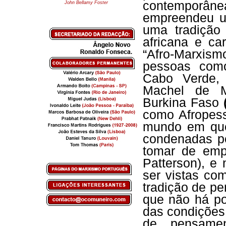
contemporâne
John Bellamy Foster
empreendeu u
uma tradição
africana e ca
“Afro-Marxis
pessoas como
Cabo Verde,
Machel de 
Burkina Faso
como Afropes
mundo em que
condenadas pe
tomar de emp
Patterson), e
ser vistas com
tradição de p
que não há po
das condições
de pensamen