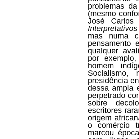
problemas da
(mesmo confor
José Carlos
Interpretativ
mas numa co
pensamento e
qualquer aval
por exemplo,
homem indíg
Socialismo,
presidência e
dessa ampla e
perpetrado co
sobre decolo
escritores ra
origem africa
o comércio t
marcou époc