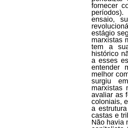
fornecer co
períodos)
ensaio, s
revolucion
estágio seg
marxistas m
tem a sua
histórico n
a esses es
entender m
melhor com
surgiu e
marxistas 
avaliar as 
coloniais,
a estrutura
castas e t
Não havia n