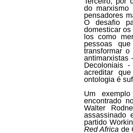
Terceiro, por
do marxismo 
pensadores ma
O desafio pa
domesticar os d
los como mer
pessoas que
transformar o
antimarxistas
Decoloniais -
acreditar qu
ontologia é su
Um exemplo 
encontrado no
Walter Rodne
assassinado 
partido Workin
Red Africa
de 