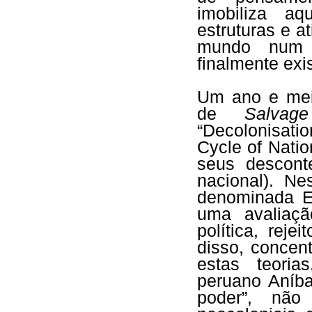
imobiliza aq
estruturas e a
mundo num 
finalmente exis
Um ano e mei
de
Salvage
“Decolonisati
Cycle of Natio
seus desconte
nacional). N
denominada Es
uma avaliaçã
política, rej
disso, concent
estas teoria
peruano Aníba
poder”, não