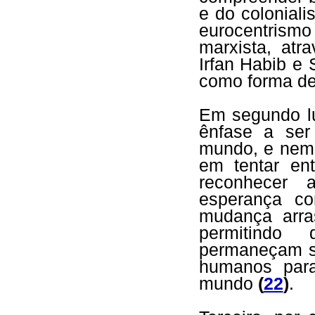
e do colonial
eurocentrism
marxista, at
Irfan Habib e
como forma de 
Em segundo lu
ênfase a ser
mundo, e nem
em tentar e
reconhecer 
esperança co
mudança arra
permitindo 
permaneçam se
humanos para
mundo
(
22
)
.