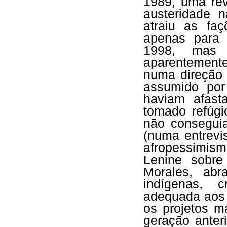
1989, uma rev
austeridade 
atraiu as fa
apenas para 
1998, mas p
aparentement
numa direção b
assumido por
haviam afast
tomado refúgi
não conseguia
(numa entrevi
afropessimism
Lenine sobr
Morales, ab
indígenas, 
adequada aos
os projetos m
geração anter