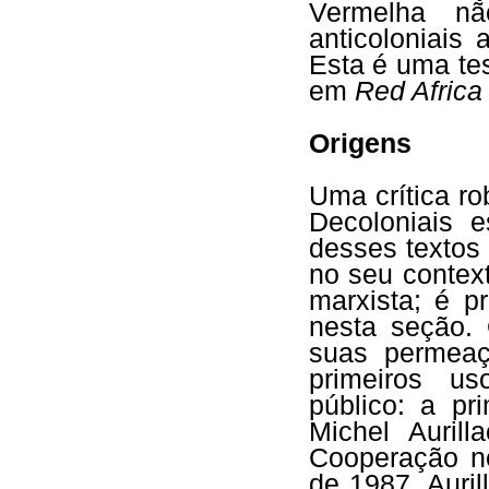
Vermelha n
anticoloniais
Esta é uma te
em
Red Africa
Origens
Uma crítica r
Decoloniais 
desses textos 
no seu contex
marxista; é p
nesta seção.
suas permeaç
primeiros u
público: a pr
Michel Auril
Cooperação n
de 1987, Auril