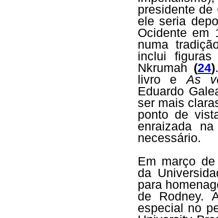
presidente de
ele seria dep
Ocidente em
numa tradição
inclui figur
Nkrumah
(
24
)
livro e
As v
Eduardo Gale
ser mais clar
ponto de vist
enraizada na
necessário.
Em março de 
da Universid
para homenag
de Rodney. 
especial no p