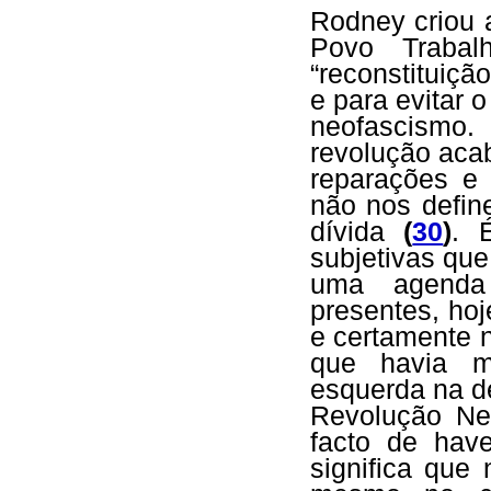
Rodney criou 
Povo Trabal
“reconstituiçã
e para evitar 
neofascismo
revolução aca
reparações e 
não nos defin
dívida
(
30
)
. 
subjetivas que
uma agenda 
presentes, ho
e certamente n
que havia mo
esquerda na d
Revolução Ne
facto de hav
significa que