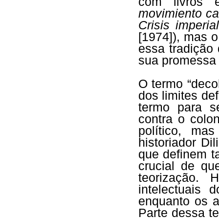
com livros 
movimiento ca
Crisis imperi
[1974]), mas o
essa tradição
sua promess
O termo “deco
dos limites de
termo para se
contra o colo
político, ma
historiador Di
que definem t
crucial de q
teorização.
intelectuais
enquanto os 
Parte dessa t