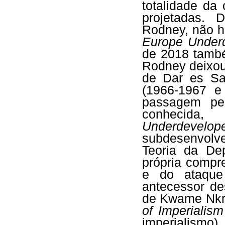
totalidade da
projetadas. 
Rodney, não h
Europe Underd
de 2018 també
Rodney deixou
de Dar es Sa
(1966-1967 e
passagem pel
conhecida
Underdevel
subdesenvolve
Teoria da De
própria compr
e do ataque 
antecessor de
de Kwame Nk
of Imperialis
imperialismo)