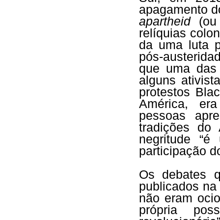
apagamento do
apartheid
(ou 
relíquias colo
da uma luta p
pós-austerida
que uma das 
alguns ativist
protestos Bla
América, er
pessoas apre
tradições do
negritude “é
participação d
Os debates q
publicados na
não eram ocio
própria pos