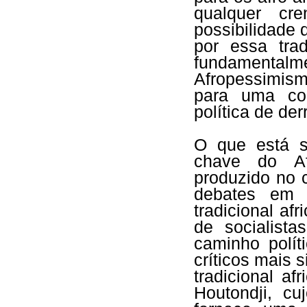
qualquer cr
possibilidade 
por essa tra
fundamental
Afropessimism
para uma con
política de de
O que está s
chave do Af
produzido no 
debates em 
tradicional af
de socialista
caminho polít
críticos mais 
tradicional a
Houtondji, c