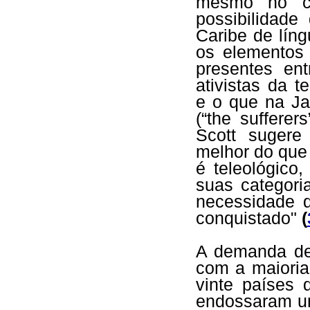
mesmo no cu
possibilidad
Caribe de líng
os elementos 
presentes ent
ativistas da t
e o que na J
(“the suffere
Scott suger
melhor do que
é teleológico
suas categori
necessidade 
conquistado"
(
A demanda de 
com a maioria
vinte países
endossaram um