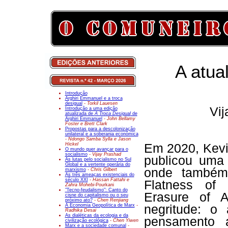
A atua
Introdução
Arghiri Emmanuel e a troca
desigual
- Torkil Lauesen
Vij
Introdução a uma edição
atualizada de
A Troca Desigual
de
Arghiri Emmanuel
- John Bellamy
Foster e Brett Clark
Propostas para a descolonização
unilateral e a soberania económica
- Ndongo Samba Sylla e Jason
Hickel
Em 2020, Kevi
O mundo quer avançar para o
socialismo
- Vijay Prashad
publicou uma 
As lutas pelo socialismo no Sul
Global e a vertente operária do
onde também 
marxismo
- Chris Gilbert
As três ameaças existenciais do
século XXI
- Hassan Fattahi e
Flatness of 
Zahra Mohebi-
Pourkani
"Tecno-feudalismo": Canto do
Erasure of A
cisne do capitalismo ou o seu
próximo ato?
- Chen Renjiang
A Economia Geopolítica de Marx
-
negritude: o
Radhika Desai
As dialéticas da ecologia e da
pensamento a
civilização ecológica
- Chen Yiwen
Marx e a sociedade comunal
-