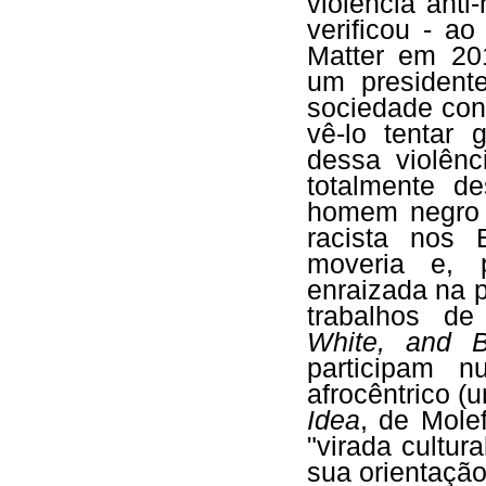
violência ant
verificou - a
Matter em 201
um president
sociedade conv
vê-lo tentar 
dessa violênc
totalmente 
homem negro 
racista nos
moveria e, p
enraizada na 
trabalhos d
White, and B
participam 
afrocêntrico (
Idea
, de Mole
"virada cultur
sua orientaçã