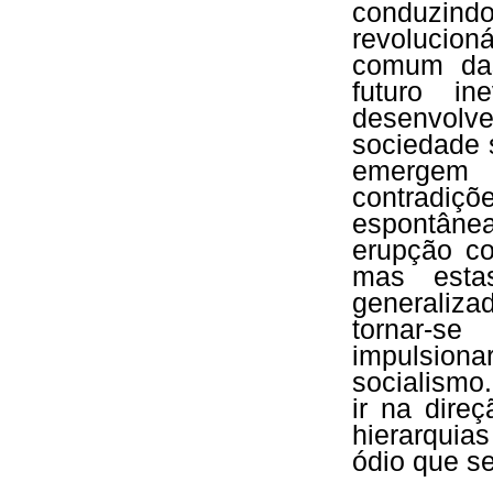
conduzin
revolucioná
comum das
futuro in
desenvolv
sociedade s
emergem 
contradiç
espontânea
erupção co
mas esta
generaliza
tornar-s
impulsiona
socialismo
ir na dire
hierarquia
ódio que se