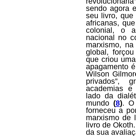
revolucionári
sendo agora e
seu livro, que
africanas, qu
colonial, o 
nacional no c
marxismo, na 
global, forço
que criou uma
apagamento é
Wilson Gilmor
privados”, 
academias e 
lado da dialé
mundo
(
8
)
. O
forneceu a po
marxismo de l
livro de Okoth
da sua avaliaç