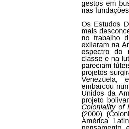
gestos em bus
nas fundações
Os Estudos De
mais desconce
no trabalho 
exilaram na A
espectro do 
classe e na l
pareciam fúte
projetos surg
Venezuela, 
embarcou num
Unidos da Amé
projeto boliv
Coloniality o
(2000) (Colon
América Lati
pensamento e