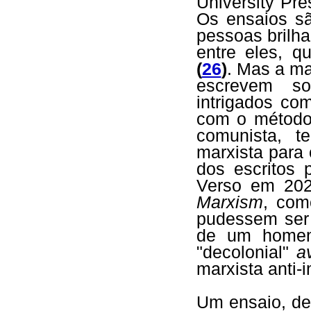
University Pre
Os ensaios sã
pessoas brilh
entre eles, q
(
26
)
. Mas a ma
escrevem s
intrigados c
com o método
comunista, t
marxista para
dos escritos 
Verso em 202
Marxism
, com
pudessem ser 
de um homem
"decolonial"
a
marxista anti-i
Um ensaio, de