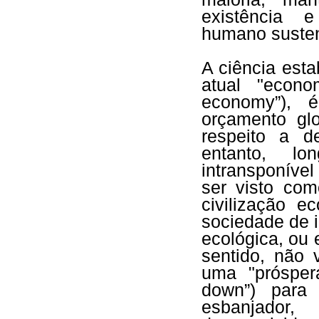
existência 
humano suste
A ciência est
atual "econo
economy”), 
orçamento gl
respeito a d
entanto, lo
intransponíve
ser visto co
civilização 
sociedade de i
ecológica, ou
sentido, não 
uma "prósper
down”) para 
esbanjador, 