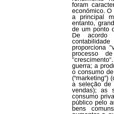
foram caracte
económico. O P
a principal
entanto, gran
de um ponto d
De acordo 
contabilida
proporciona "
processo de 
"crescimento".
guerra; a prod
o consumo de 
(“marketing”)
a seleção de 
vendas); as 
consumo priva
público pelo a
bens comuns