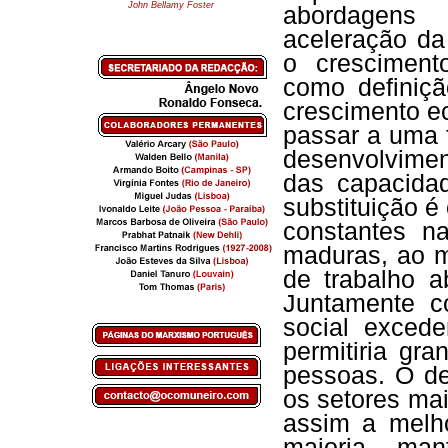
John Bellamy Foster
abordagens 
aceleração da 
o cresciment
como definiç
crescimento e
passar a uma 
desenvolvimen
das capacida
substituição é
constantes n
maduras, ao 
de trabalho a
Juntamente co
social excede
permitiria gr
pessoas. O de
os setores ma
assim a melh
maioria, ma