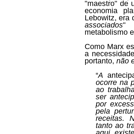
"maestro" de 
economia pla
Lebowitz, era 
associados
" 
metabolismo e
Como Marx e
a necessidade
portanto,
não 
“
A
antecip
ocorre na 
ao trabalha
ser anteci
por excess
pela pertu
receitas. 
tanto ao tr
aqui exis