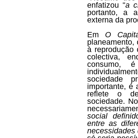
enfatizou "
a c
portanto, a 
externa da pro
Em
O Capita
planeamento, 
à reprodução 
colectiva, e
consumo, é 
individualme
sociedade p
importante, é
reflete o de
sociedade. No
necessariamen
social definid
entre as dife
necessidades 