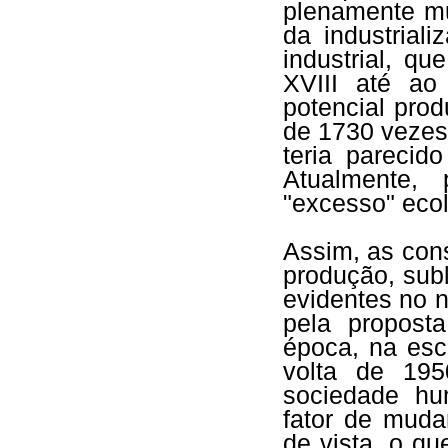
plenamente mu
da industrial
industrial, q
XVIII até ao
potencial prod
de 1730 vezes
teria parecid
Atualmente,
"excesso" eco
Assim, as con
produção, sub
evidentes no 
pela propost
época, na esc
volta de 195
sociedade hum
fator de muda
de vista, o qu