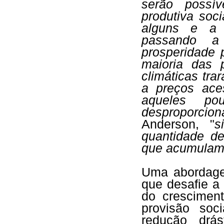
serão possí
produtiva soci
alguns e a 
passando a
prosperidade 
maioria das 
climáticas tra
a preços ace
aqueles po
desproporci
Anderson, "
s
quantidade de
que acumulam
Uma abordage
que desafie a
do crescimen
provisão so
redução drás