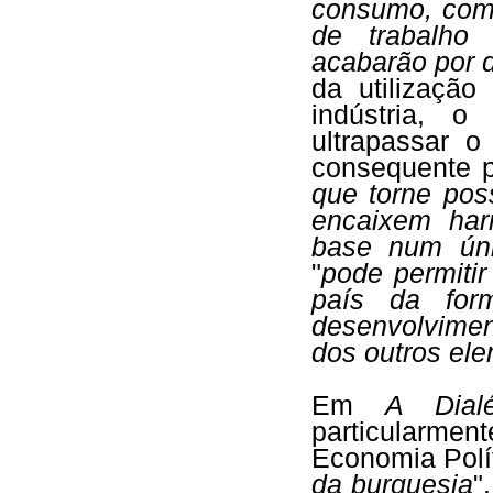
consumo, comp
de trabalho
acabarão por 
da utilização
indústria, o
ultrapassar 
consequente p
que torne pos
encaixem ha
base num úni
"
pode permitir
país da for
desenvolvime
dos outros el
Em
A Dial
particularm
Economia Polít
da burguesia
"