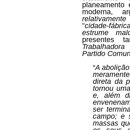
planeamento e
moderna, ar
relativamente
"
cidade-fábric
estrume malc
presentes 
Trabalhadora 
Partido Comun
“
A abolição
meramente
direta da p
tornou uma
e, além d
envenename
ser termin
campo; e 
massas que