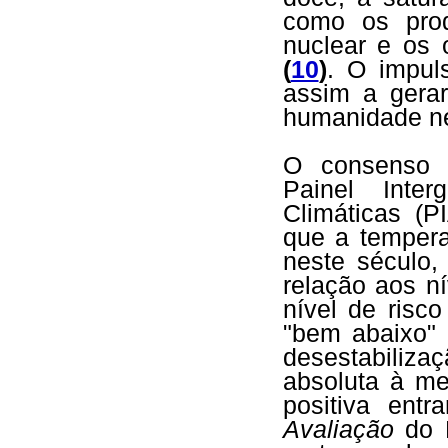
como os prod
nuclear e os 
(
10
)
. O impul
assim a gerar
humanidade n
O consenso c
Painel Inter
Climáticas (
que a tempera
neste século
relação aos ní
nível de risc
"bem abaixo"
desestabiliza
absoluta à m
positiva ent
Avaliação
do P