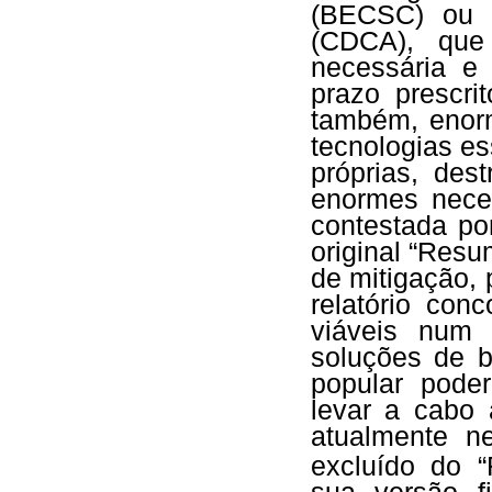
(BECSC) ou 
(CDCA), que
necessária e
prazo prescr
também, enorm
tecnologias es
próprias, des
enormes neces
contestada po
original “Resu
de mitigação, 
relatório con
viáveis num 
soluções de b
popular pode
levar a cabo 
atualmente ne
excluído do “