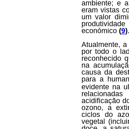
ambiente; e a
eram vistas c
um valor dim
produtividad
económico
(
9
)
Atualmente, a
por todo o la
reconhecido 
na acumulação
causa da dest
para a human
evidente na u
relacionada
acidificação 
ozono, a ext
ciclos do az
vegetal (incl
doce, a satu