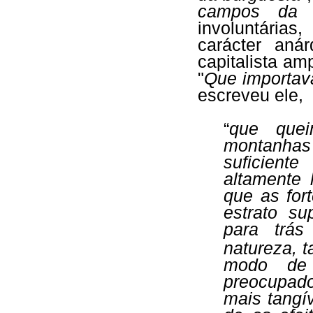
campos da 
involuntária
carácter aná
capitalista am
"
Que importav
escreveu ele,
“
que quei
montanhas
suficien
altamente l
que as for
estrato su
para trás
natureza, t
modo de 
preocupad
mais tangí