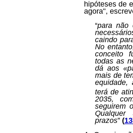
hipóteses de e
agora", escre
“
para não 
necessário
caindo par
No entanto
conceito 
todas as n
dá aos «p
mais de te
equidade, 
terá de at
2035, co
seguirem 
Qualquer 
prazos
”
(
13