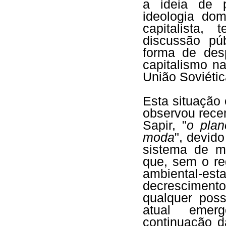
a ideia de 
ideologia do
capitalista,
discussão pú
forma de des
capitalismo n
União Soviétic
Esta situação
observou rece
Sapir, "
o pla
moda
", devid
sistema de m
que, sem o re
ambiental-es
decresciment
qualquer poss
atual emerg
continuação d