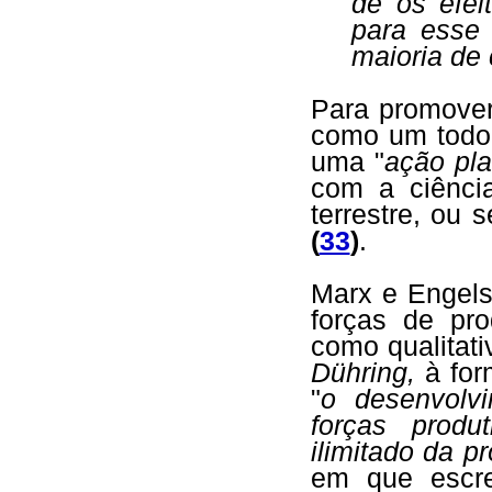
de os efei
para esse 
maioria de
Para promove
como um todo,
uma "
ação pl
com a ciênci
terrestre, ou 
(
33
)
.
Marx e Engels
forças de pro
como qualitat
Dühring,
à for
"
o desenvolv
forças produ
ilimitado da p
em que escre