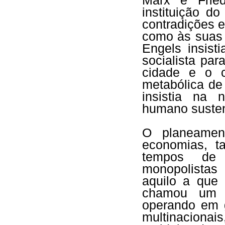
Marx e Fried
instituição d
contradições e
como às suas 
Engels insis
socialista par
cidade e o c
metabólica de
insistia na 
humano susten
O planeamen
economias, ta
tempos de g
monopolistas i
aquilo a que
chamou um "
operando em 
multinacionai