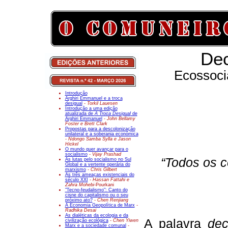
Dec
Ecossoci
Introdução
Arghiri Emmanuel e a troca
desigual
- Torkil Lauesen
Introdução a uma edição
atualizada de
A Troca Desigual
de
Arghiri Emmanuel
- John Bellamy
Foster e Brett Clark
Propostas para a descolonização
unilateral e a soberania económica
- Ndongo Samba Sylla e Jason
Hickel
O mundo quer avançar para o
socialismo
- Vijay Prashad
“Todos os c
As lutas pelo socialismo no Sul
Global e a vertente operária do
marxismo
- Chris Gilbert
As três ameaças existenciais do
século XXI
- Hassan Fattahi e
Zahra Mohebi-
Pourkani
"Tecno-feudalismo": Canto do
cisne do capitalismo ou o seu
próximo ato?
- Chen Renjiang
A Economia Geopolítica de Marx
-
Radhika Desai
As dialéticas da ecologia e da
A palavra
dec
civilização ecológica
- Chen Yiwen
Marx e a sociedade comunal
-