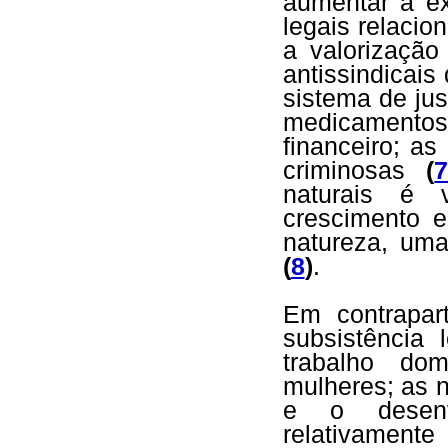
aumentar a ex
legais relacio
a valorização
antissindicai
sistema de jus
medicamentos
financeiro; as
criminosas
(
naturais é 
crescimento 
natureza, uma 
(
8
)
.
Em contrapar
subsistência
trabalho dom
mulheres; as 
e o desenvo
relativament