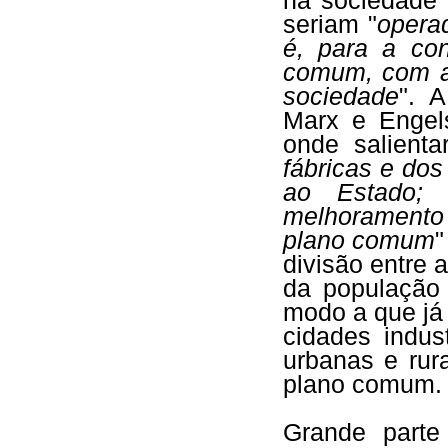
na sociedade f
seriam "
opera
é, para a co
comum, com a
sociedade
". 
Marx e Enge
onde salient
fábricas e do
ao Estado; 
melhoramento
plano comum
divisão entre 
da população 
modo a que já
cidades indus
urbanas e rur
plano comum.
Grande part