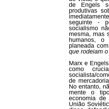
de Engels s
produtivas so
imediatament
seguinte - 
socialismo n
mesma, mas s
humanos, o 
planeada com
que rodeiam 
Marx e Engels
como cruci
socialista/com
de mercadori
No entanto, n
mente o tip
economia de 
União Soviéti