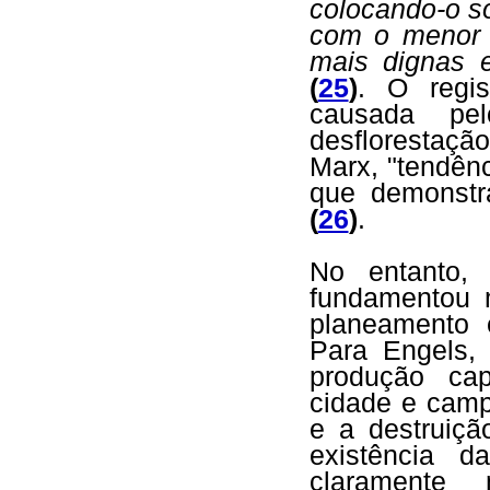
colocando-o so
com o menor 
mais dignas 
(
25
)
. O regis
causada p
desflorestaçã
Marx, "tendênc
que demonst
(
26
)
.
No entanto,
fundamentou 
planeamento 
Para Engels, 
produção cap
cidade e camp
e a destruiçã
existência d
claramente