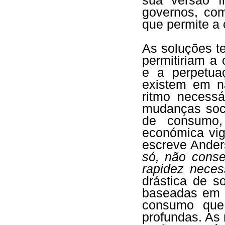
sua versão f
governos, co
que permite a 
As soluções t
permitiriam a
e a perpetua
existem em n
ritmo necessá
mudanças soc
de consumo, 
económica vig
escreve Ander
só, não cons
rapidez neces
drástica de s
baseadas em 
consumo que
profundas. As