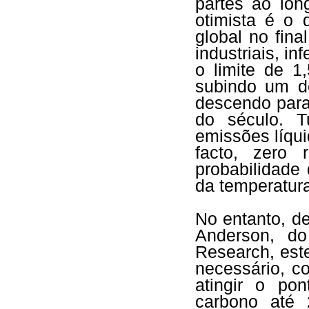
partes ao lon
otimista é o
global no fina
industriais, in
o limite de 1
subindo um d
descendo para
do século. T
emissões líqu
facto, zero
probabilidade
da temperatura
No entanto, de
Anderson, do
Research, este
necessário, c
atingir o po
carbono até