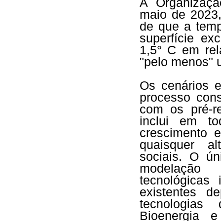
A Organizaçã
maio de 2023,
de que a temp
superfície e
1,5° C em rel
"pelo menos" 
Os cenários 
processo cons
com os pré-re
inclui em t
crescimento e
quaisquer al
sociais. O ún
modelação 
tecnológicas
existentes d
tecnologias
Bioenergia 