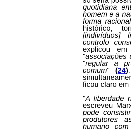
só seria possí
quotidiana e
homem e a nat
forma racional
histórico, t
[indivíduos]
controlo cons
explicou em
"
associações 
"
regular a p
comum
"
(
24
)
simultaneame
ficou claro em
"
A liberdade 
escreveu Mar
pode consisti
produtores a
humano com 