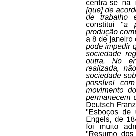
centra-se na
[que] de acor
de trabalho 
constitui "
a 
produção com
a 8 de janeiro
pode impedir 
sociedade re
outra. No en
realizada, nã
sociedade sob
possível co
movimento do
permanecem c
Deutsch-Franz
"Esboços de 
Engels, de 1
foi muito ad
"Resumo dos 