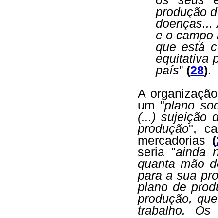
os seus e
produção d
doenças...
e o campo n
que está c
equitativa 
país
”
(
28
)
.
A organização
um "
plano soc
(...) sujeiçã
produção
", ca
mercadorias
(
seria "
ainda 
quanta mão d
para a sua pr
plano de pro
produção, que
trabalho. Os