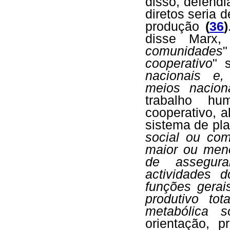
disso, defend
diretos seria 
produção
(
36
)
disse Marx,
comunidades
"
cooperativo
" 
nacionais e,
meios nacion
trabalho h
cooperativo, 
sistema de pl
social ou com
maior ou meno
de assegur
actividades 
funções gera
produtivo tota
metabólica so
orientação, 