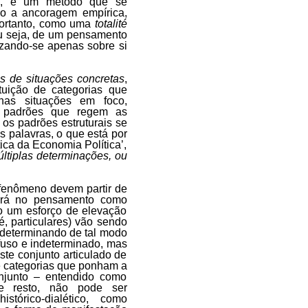
o, é um método que se
do a ancoragem empírica,
portanto, como uma
totalité
ou seja, de um pensamento
izando-se apenas sobre si
as de situações concretas
,
tuição de categorias que
nas situações em foco,
s padrões que regem as
 os padrões estruturais se
s palavras, o que está por
ica da Economia Política’,
ltiplas determinações, ou
 fenômeno devem partir de
ecerá no pensamento como
ão um esforço de elevação
 é, particulares) vão sendo
e determinando de tal modo
uso e indeterminado, mas
ste conjunto articulado de
e categorias que ponham a
njunto – entendido como
e resto, não pode ser
tórico-dialético, como