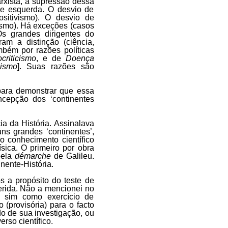
arxista, a supressão dessa
 de esquerda. O desvio de
positivismo). O desvio de
ivismo). Há exceções (casos
 Os grandes dirigentes do
ram a distinção (ciência,
mbém por razões políticas
criticismo
, e de
Doença
nismo
]. Suas razões são
 para demonstrar que essa
cepção dos ‘continentes
a da História. Assinalava
s grandes ‘continentes’,
 conhecimento científico
ísica. O primeiro por obra
pela
démarche
de Galileu.
nente-História.
s a propósito do teste de
erida. Não a mencionei no
as sim como exercício de
 (provisória) para o facto
do de sua investigação, ou
rso científico.