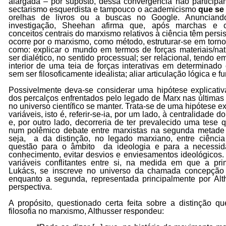
alargada – por suposto, dessa convergência não participam
sectarismo esquerdista e tampouco o academicismo
que se 
orelhas de livros ou a buscas no Google. Anunciand
investigação, Sheehan afirma que, após marchas e co
conceitos centrais do marxismo relativos à ciência têm persi
ocorre por o marxismo, como método, estruturar-se em torno 
como: explicar o mundo em termos de forças materiais/natu
ser dialético, no sentido processual; ser relacional, tendo 
interior de uma teia de forças interativas em determinado c
sem ser filosoficamente idealista; aliar articulação lógica e
Possivelmente deva-se considerar uma hipótese explicativ
dos percalços enfrentados pelo legado de Marx nas últimas 
no universo científico se manter. Trata-se de uma hipótese e
variáveis, isto é, referir-se-ia, por um lado, à centralidad
e, por outro lado, decorreria de ter prevalecido uma tese 
num polêmico debate entre marxistas na segunda metade
seja, a da distinção, no legado marxiano, entre ciência 
questão para o âmbito da ideologia e para a necessi
conhecimento, evitar desvios e enviesamentos ideológicos
variáveis conflitantes entre si, na medida em que a pr
Lukács, se inscreve no universo da chamada concepção 
enquanto a segunda, representada principalmente por Alth
perspectiva.
A propósito, questionado certa feita sobre a distinção qu
filosofia no marxismo, Althusser respondeu: