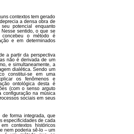
guns contextos tem gerado
 deprecia a densa obra de
 seu potencial enquanto
. Nesse sentido, o que se
 concebeu o método é
gação e em determinados
 a partir da perspectiva
mas não é derivada de um
mo, e simultaneamente, a
dagem dialética. Sendo um
rico constitui-se em uma
explicar os fenômenos e
ação ontológica desta é
ções (com o senso arguto
a configuração na música
processos sociais em seus
 de forma integrada, que
as especificidades de cada
em contextos históricos
– e nem poderia sê-lo – um