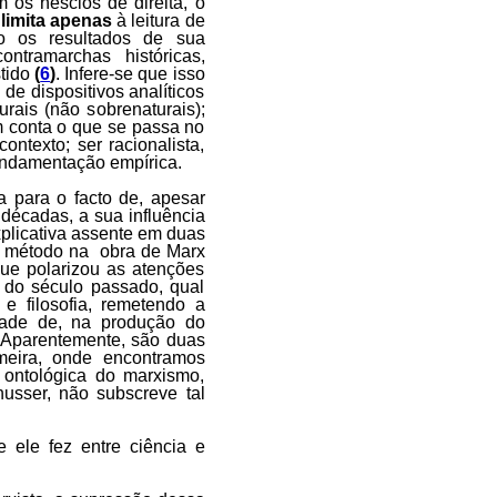
 os néscios de direita, o
limita apenas
à leitura de
o os resultados de sua
ntramarchas históricas,
stido
(
6
)
. Infere-se que isso
de dispositivos analíticos
rais (não sobrenaturais);
em conta o que se passa no
ontexto; ser racionalista,
 fundamentação empírica.
a para o facto de, apesar
décadas, a sua influência
xplicativa assente em duas
e do método na obra de Marx
que polarizou as atenções
 do século passado, qual
e filosofia, remetendo a
dade de, na produção do
. Aparentemente, são duas
imeira, onde encontramos
ontológica do marxismo,
usser, não subscreve tal
e ele fez entre ciência e