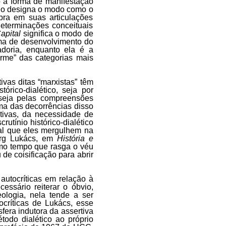
to a forma de manifestação
do designa o modo como o
bra em suas articulações
eterminações conceituais
apital
significa o modo de
orma de desenvolvimento do
adoria, enquanto ela é a
erme” das categorias mais
ivas ditas “marxistas” têm
rico-dialético, seja por
seja pelas compreensões
Uma das decorrências disso
tivas, da necessidade de
crutínio histórico-dialético
ual que eles mergulhem na
eorg Lukács, em
História e
esmo tempo que rasga o véu
de coisificação para abrir
autocríticas em relação à
essário reiterar o óbvio,
ologia, nela tende a ser
ocríticas de Lukács, esse
fera indutora da assertiva
étodo dialético ao próprio