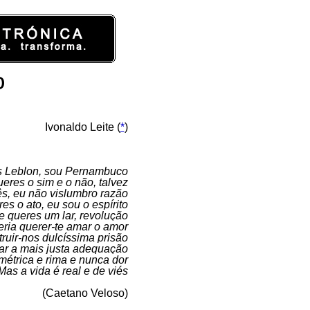
o
Ivonaldo Leite (
*
)
 Leblon, sou Pernambuco
eres o sim e o não, talvez
s, eu não vislumbro razão
s o ato, eu sou o espírito
 queres um lar, revolução
ria querer-te amar o amor
ruir-nos dulcíssima prisão
ar a mais justa adequação
métrica e rima e nunca dor
Mas a vida é real e de viés
(Caetano Veloso)