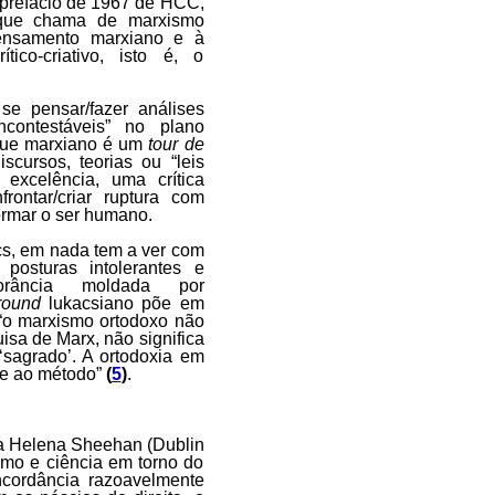
o prefácio de 1967 de HCC,
 que chama de marxismo
 pensamento marxiano e à
ico-criativo, isto é, o
se pensar/fazer análises
contestáveis” no plano
oque marxiano é um
tour de
ursos, teorias ou “leis
r excelência, uma crítica
rontar/criar ruptura com
ormar o ser humano.
cs, em nada tem a ver com
posturas intolerantes e
orância moldada por
round
lukacsiano põe em
 “o marxismo ortodoxo não
uisa de Marx, não significa
sagrado’. A ortodoxia em
nte ao método”
(
5
)
.
cia Helena Sheehan (Dublin
ismo e ciência em torno do
cordância razoavelmente