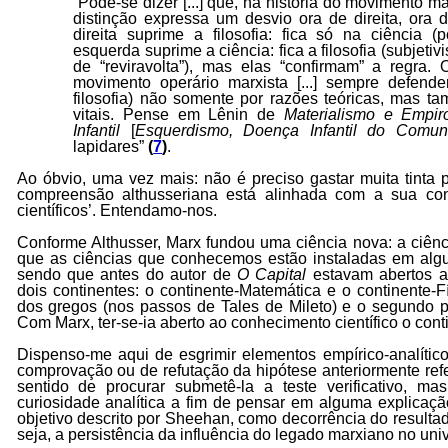
“Pode-se dizer [...] que, na história do movimento m
distinção expressa um desvio ora de direita, ora
direita suprime a filosofia: fica só na ciência (
esquerda suprime a ciência: fica a filosofia (subjet
de “reviravolta”), mas elas “confirmam” a regra.
movimento operário marxista [...] sempre defende
filosofia) não somente por razões teóricas, mas ta
vitais. Pense em Lênin de
Materialismo e Empiro
Infantil
[
Esquerdismo, Doença Infantil do Comu
lapidares”
(
7
)
.
Ao óbvio, uma vez mais: não é preciso gastar muita tinta
compreensão althusseriana está alinhada com a sua con
científicos’. Entendamo-nos.
Conforme Althusser, Marx fundou uma ciência nova: a ciênci
que as ciências que conhecemos estão instaladas em algun
sendo que antes do autor de
O Capital
estavam abertos ao
dois continentes: o continente-Matemática e o continente-F
dos gregos (nos passos de Tales de Mileto) e o segundo 
Com Marx, ter-se-ia aberto ao conhecimento científico o conti
Dispenso-me aqui de esgrimir elementos empírico-analítico
comprovação ou de refutação da hipótese anteriormente ref
sentido de procurar submetê-la a teste verificativo, m
curiosidade analítica a fim de pensar em alguma explicação
objetivo descrito por Sheehan, como decorrência do resulta
seja, a persistência da influência do legado marxiano no unive