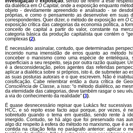
investigação
e
exposição
, sendo de referir a este respei
da dialética em
O Capital
, onde a exposição enquanto méto
objeto - devidamente apreendido e analisado - se desdo
próprias, e como o pensamento as desenvolve em suas d
correspondentes. Quer dizer, o método de exposição em
O C
exposição crítica das categorias da economia política, a f
conceito de capital a partir do valor, constante na merc
categoria básica da produção capitalista que contém o “g
complexas
(
2
)
.
É necessário assinalar, contudo, que determinadas perspect
incorrido numa imensidão de erros quanto ao método histó
conceber o marxismo como uma espécie de enteléquia, 
superficiais a seu respeito, seja por outra razão qualquer. 
é a desconsideração, pelos agentes das referidas perspec
aplicar a dialética sobre si próprios, isto é, de submeter ao es
as suas posturas autorais e o que escrevem. Não é inabit
coisificação. Cabe relembrar então a dura crítica de G
Consciência de Classe
, a isso: “o método dialético, ao m
da eternidade das categorias, deve também rasgar o seu véu 
a via do conhecimento da realidade”
(
3
)
.
É quase desnecessário repisar que Lukács fez sucessivas 
HCC, e só repito esse facto aqui porque, por vezes, é nec
sobretudo quando o tema em questão, sendo rente à ide
imergido. Contudo, se há algo que foi preservado nas aut
algo diz respeito à esfera do método no marxismo, que é a es
contida na citação feita no parágrafo anterior: aplicar o m