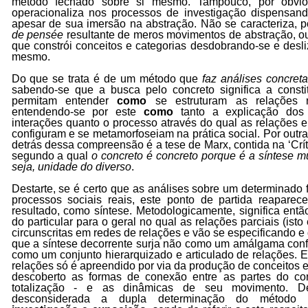
método fechado sobre si mesmo. Tampouco, por óbvi
operacionaliza nos processos de investigação dispensan
apesar de sua imersão na abstração. Não se caracteriza, 
de pensée
resultante de meros movimentos de abstração, 
que constrói conceitos e categorias desdobrando-se e desl
mesmo.
Do que se trata é de um método que
faz análises concret
sabendo-se que a busca pelo concreto significa a consti
permitam entender
como
se estruturam as relações 
entendendo-se por este
como
tanto a explicação do
interações quanto o processo através do qual as relações e
configuram e se metamorfoseiam na prática social. Por outra
detrás dessa compreensão é a tese de Marx, contida na ‘Crít
segundo a qual
o concreto é concreto porque é a síntese mú
seja, unidade do diverso
.
Destarte, se é certo que as análises sobre um determinado
processos sociais reais, este ponto de partida reapar
resultado, como síntese. Metodologicamente, significa ent
do particular para o geral no qual as relações parciais (isto
circunscritas em redes de relações e vão se especificando 
que a síntese decorrente surja não como um amálgama conf
como um conjunto hierarquizado e articulado de relações. E
relações só é apreendido por via da produção de conceitos 
descoberto as formas de conexão entre as partes do co
totalização - e as dinâmicas de seu movimento. D
desconsiderada a dupla determinação do método his