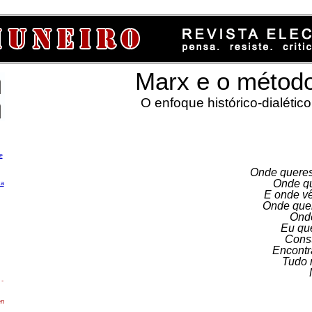
Marx e o métod
O enfoque histórico-dialético
e
Onde queres
Onde qu
ca
E onde vê
Onde quere
Onde
Eu que
Const
Encontr
Tudo 
-
en