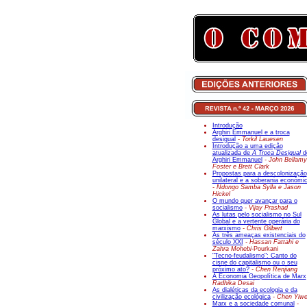
Introdução
Arghiri Emmanuel e a troca
desigual
- Torkil Lauesen
Introdução a uma edição
atualizada de
A Troca Desigual
d
Arghiri Emmanuel
- John Bellamy
Foster e Brett Clark
Propostas para a descolonização
unilateral e a soberania económi
- Ndongo Samba Sylla e Jason
Hickel
O mundo quer avançar para o
socialismo
- Vijay Prashad
As lutas pelo socialismo no Sul
Global e a vertente operária do
marxismo
- Chris Gilbert
As três ameaças existenciais do
século XXI
- Hassan Fattahi e
Zahra Mohebi-
Pourkani
"Tecno-feudalismo": Canto do
cisne do capitalismo ou o seu
próximo ato?
- Chen Renjiang
A Economia Geopolítica de Marx
Radhika Desai
As dialéticas da ecologia e da
civilização ecológica
- Chen Yiw
Marx e a sociedade comunal
-