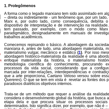
1. Prolegômenos
A forma como o legado marxiano tem sido assimilado em al
– direta ou indiretamente - um fenômeno que, por um lado,
Marx e, por outro lado, como consequência, debilita o
dispositivo de interpretação e de intervenção na realidade
tem passado, por exemplo, com o modo como Marx
paradigmático, designadamente em manuais de investi
trabalhos acadêmicos.
Comecemos repisando o básico. A abordagem da sociedade
marxiana é, antes de tudo, uma abordagem materialista, 
materialismo vulgar, mecânico e estático
(
1
)
. Por isso mes
abordagem histórico-materialista da realidade é uma abor
enfoque materialista da história, o materialismo histó
metodologia científica do conhecimento, procurando 
processos da vida social, considerando que a configur
marcada por inter-relações, interdependências e contradi
que a arte proporciona, Caetano Veloso versou sobre ess
Quereres
). O que se tem em vista é revelar as fontes dos 
paradoxos dialéticos objetivos internos.
Trata-se de um método que requer a análise da realidade
considera o desenvolvimento global da história, que busca 
etapa dela e que procura situar os processos sociais 
determinados. Isto significa dizer, por exemplo, que não é 