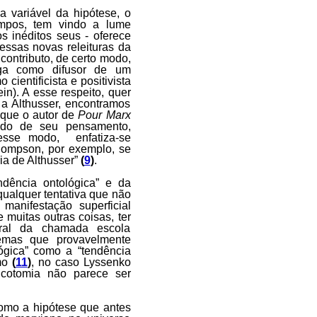
 variável da hipótese, o
empos, tem vindo a lume
s inéditos seus - oferece
 essas novas releituras da
contributo, de certo modo,
loga como difusor de um
cientificista e positivista
ein). A esse respeito, quer
s a Althusser, encontramos
 que o autor de
Pour Marx
údo de seu pensamento,
Desse modo, enfatiza-se
hompson, por exemplo, se
ria de Althusser”
(
9
)
.
ndência ontológica” e da
 qualquer tentativa que não
anifestação superficial
muitas outras coisas, ter
ral da chamada escola
emas que provavelmente
ógica” como a “tendência
smo
(
11
)
, no caso Lyssenko
cotomia não parece ser
como a hipótese que antes