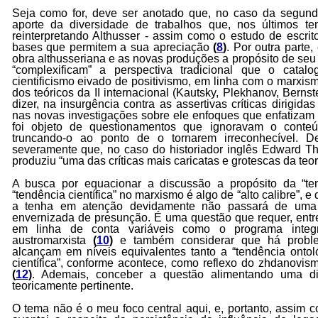
Seja como for, deve ser anotado que, no caso da segunda
aporte da diversidade de trabalhos que, nos últimos t
reinterpretando Althusser - assim como o estudo de escrito
bases que permitem a sua apreciação
(
8
)
. Por outra parte,
obra althusseriana e as novas produções a propósito de seu 
“complexificam” a perspectiva tradicional que o cata
cientificismo eivado de positivismo, em linha com o marxismo 
dos teóricos da II internacional (Kautsky, Plekhanov, Bernst
dizer, na insurgência contra as assertivas críticas dirigida
nas novas investigações sobre ele enfoques que enfatizam
foi objeto de questionamentos que ignoravam o conte
truncando-o ao ponto de o tornarem irreconhecível. 
severamente que, no caso do historiador inglês Edward T
produziu “uma das críticas mais caricatas e grotescas da teo
A busca por equacionar a discussão a propósito da “te
“tendência científica” no marxismo é algo de “alto calibre”, e
a tenha em atenção devidamente não passará de uma m
envernizada de presunção. É uma questão que requer, entre 
em linha de conta variáveis como o programa integ
austromarxista
(
10
)
e também considerar que há probl
alcançam em níveis equivalentes tanto a “tendência ontol
científica”, conforme acontece, como reflexo do zhdanovi
(
12
)
. Ademais, conceber a questão alimentando uma di
teoricamente pertinente.
O tema não é o meu foco central aqui, e, portanto, assim 