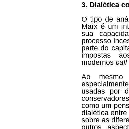
3. Dialética 
O tipo de aná
Marx é um int
sua capacid
processo ince
parte do capit
impostas ao
modernos
call
Ao mesmo t
especialmente 
usadas por d
conservadore
como um pensa
dialética entre
sobre as difer
outros aspec