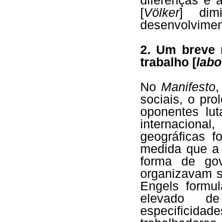
diferenças e 
[
Völker
] di
desenvolvimen
2. Um breve 
trabalho [
labo
No
Manifesto
,
sociais, o pro
oponentes lu
internacional,
geográficas 
medida que a 
forma de go
organizavam s
Engels form
elevado de
especificid