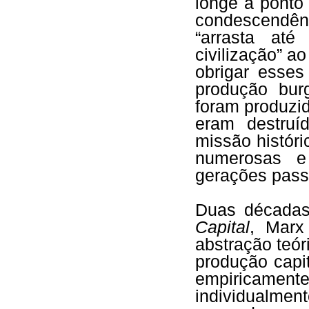
longe a ponto
condescendên
“arrasta at
civilização” ao
obrigar esses
produção bu
foram produzi
eram destruí
missão históri
numerosas e
gerações pass
Duas décadas
Capital
, Marx
abstração teóri
produção capi
empiricamente
individualmen