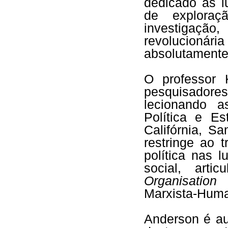
dedicado às l
de exploraç
investigaç
revolucionári
absolutamente
O professor 
pesquisador
lecionando a
Política e E
Califórnia, S
restringe ao 
política nas 
social, art
Organisatio
Marxista-Huma
Anderson é au