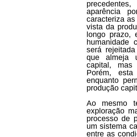
precedentes
aparência po
caracteriza a
vista da prod
longo prazo, 
humanidade co
será rejeitad
que almeja 
capital, mas
Porém, esta 
enquanto per
produção capit
Ao mesmo te
exploração ma
processo de p
um sistema ca
entre as cond