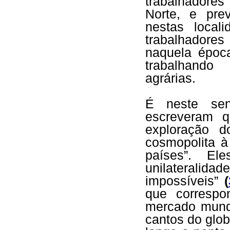
trabalhadores
Norte, e pre
nestas local
trabalhadore
naquela époc
trabalhando
agrárias.
É neste se
escreveram q
exploração 
cosmopolita 
países”. El
unilateralida
impossíveis”
(
que correspo
mercado mundi
cantos do glo