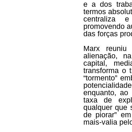
e a dos trab
termos absolut
centraliza 
promovendo au
das forças pro
Marx reuniu 
alienação, n
capital, med
transforma o 
“tormento” emb
potencialidade
enquanto, ao
taxa de expl
qualquer que 
de piorar” em
mais-valia pel