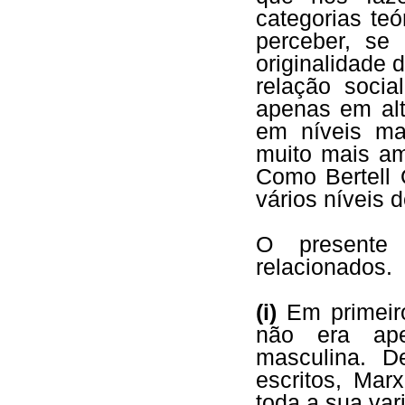
categorias te
perceber, se
originalidade 
relação socia
apenas em alt
em níveis ma
muito mais am
Como Bertell
vários níveis 
O presente 
relacionados.
(i)
Em primeir
não era ape
masculina. D
escritos, Mar
toda a sua va