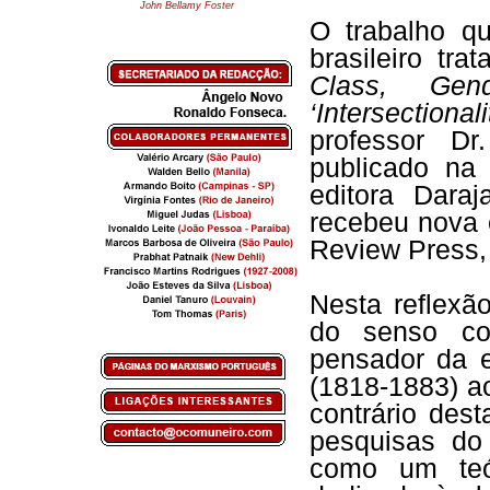
John Bellamy Foster
O trabalho qu
brasileiro tr
Class, Gen
‘Intersectional
professor Dr
publicado na
editora Dara
recebeu nova 
Review Press,
Nesta reflexã
do senso co
pensador da e
(1818-1883) a
contrário des
pesquisas do
como um teór