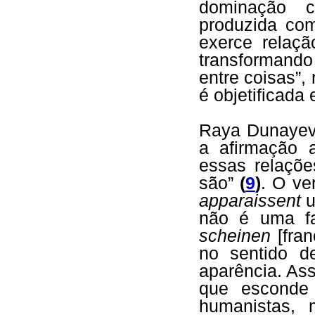
dominação c
produzida com
exerce relaçã
transformand
entre coisas”, 
é objetificada
Raya Dunayevs
a afirmação 
essas relaçõe
são”
(
9
)
. O v
apparaissent
u
não é uma fa
scheinen
[fra
no sentido d
aparência. Ass
que esconde 
humanistas,