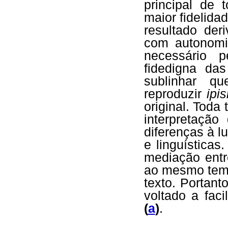
principal de 
maior fidelida
resultado der
com autonomia
necessário p
fidedigna das
sublinhar q
reproduzir
ipis
original. Toda
interpretação
diferenças à l
e linguísticas
mediação entre
ao mesmo tempo
texto. Portant
voltado a faci
(
a
)
.