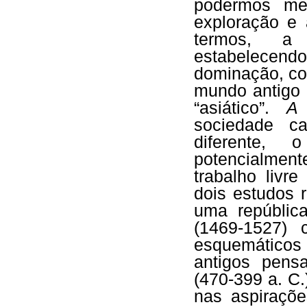
podermos me
exploração e 
termos, a “
estabelecendo
dominação, co
mundo antigo
“asiático”.
A 
sociedade c
diferente, 
potencialment
trabalho livr
dois estudos 
uma repúblic
(1469-1527) 
esquemático
antigos pens
(470-399 a. C.
nas aspiraçõe