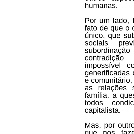
humanas.
Por um lado, 
fato de que o 
único, que su
sociais pre
subordinaçã
contradição 
impossível c
generificadas 
e comunitário
as relações 
família, a qu
todos condi
capitalista.
Mas, por outr
que nos faz