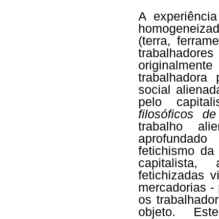
A experiência
homogeneizad
(terra, ferra
trabalhador
originalmen
trabalhadora
social aliena
pelo capit
filosóficos d
trabalho ali
aprofundad
fetichismo da
capitalista
fetichizadas 
mercadorias -
os trabalhado
objeto. Est