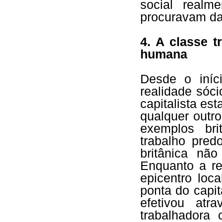
social realm
procuravam da
4. A classe 
humana
Desde o iníc
realidade sóc
capitalista es
qualquer outr
exemplos bri
trabalho pred
britânica nã
Enquanto a re
epicentro loc
ponta do capi
efetivou at
trabalhadora 