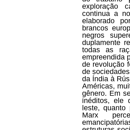
exploração c
continua a no
elaborado p
brancos europ
negros supere
duplamente r
todas as raç
empreendida p
de revolução 
de sociedades 
da Índia à Rús
Américas, mui
gênero. Em se
inéditos, ele
leste, quanto
Marx perceb
emancipatória
estruturas so