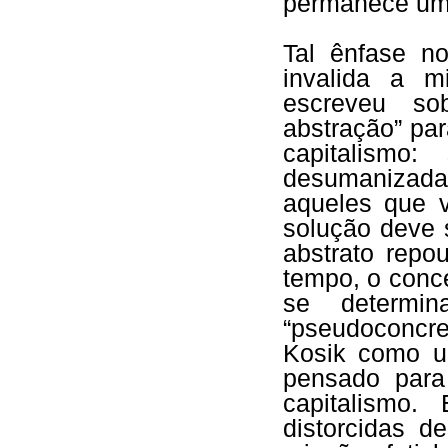
permanece um
Tal ênfase n
invalida a m
escreveu so
abstração” par
capitalismo
desumanizad
aqueles que 
solução deve 
abstrato rep
tempo, o conce
se determin
“pseudoconcre
Kosik como u
pensado para
capitalismo
distorcidas d