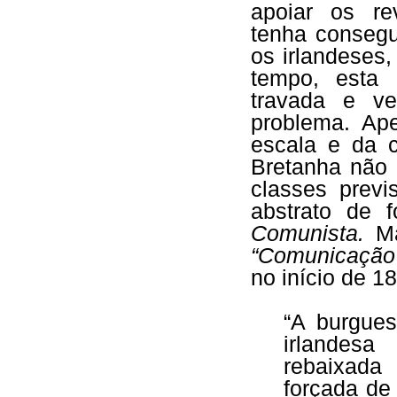
apoiar os re
tenha consegu
os irlandeses
tempo, esta 
travada e v
problema. Ape
escala e da c
Bretanha não 
classes previ
abstrato de 
Comunista.
M
“Comunicação
no início de 1
“A burgues
irlandesa
rebaixada
forçada de