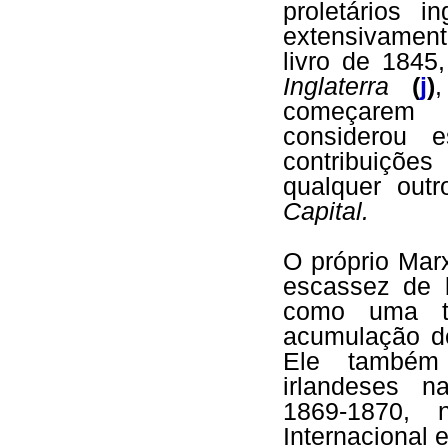
proletários i
extensivamen
livro de 1845
Inglaterra
(
j
)
começarem a
considerou 
contribuiçõe
qualquer out
Capital.
O próprio Mar
escassez de 
como uma tr
acumulação d
Ele também 
irlandeses n
1869-1870,
Internacional