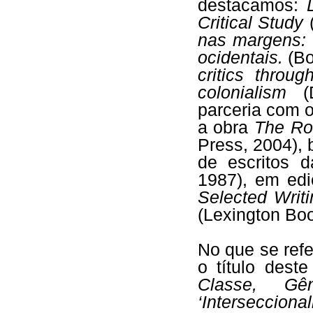
destacamos:
Critical Study
nas margens: 
ocidentais.
(B
critics throu
colonialism
parceria com o
a obra
The Ro
Press, 2004),
de escritos 
1987), em ed
Selected Writ
(Lexington Boo
No que se ref
o título deste
Classe, Gê
‘Interseccion