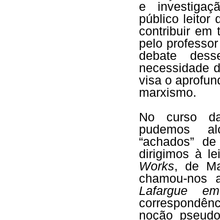
e investigaç
público leito
contribuir em
pelo professor
debate dess
necessidade d
visa o aprofun
marxismo.
No curso da
pudemos al
“achados” de
dirigimos à 
Works
, de Ma
chamou-nos 
Lafargue 
correspondên
noção pseudoc