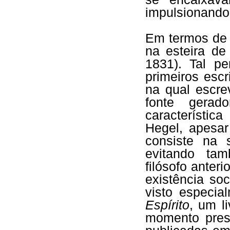
impulsionando 
Em termos de 
na esteira de
1831). Tal pe
primeiros esc
na qual escre
fonte gerad
característic
Hegel, apesar
consiste na s
evitando ta
filósofo anteri
existência soc
visto especi
Espírito
, um l
momento pres