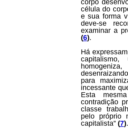
corpo desenvo
célula do corp
e sua forma v
deve-se reco
examinar a p
(
6
)
.
Há expressame
capitalismo
homogeniza,
desenraizand
para maximiz
incessante qu
Esta mesma 
contradição p
classe traba
pelo próprio
capitalista”
(
7
)