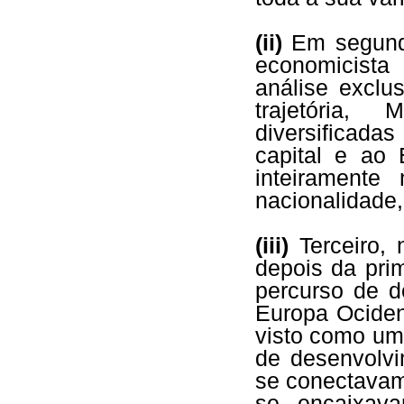
(ii)
Em segundo
economicista
análise exclu
trajetória,
diversificada
capital e ao
inteiramente
nacionalidade,
(iii)
Terceiro,
depois da pri
percurso de de
Europa Ociden
visto como um 
de desenvolvi
se conectavam
se encaixava