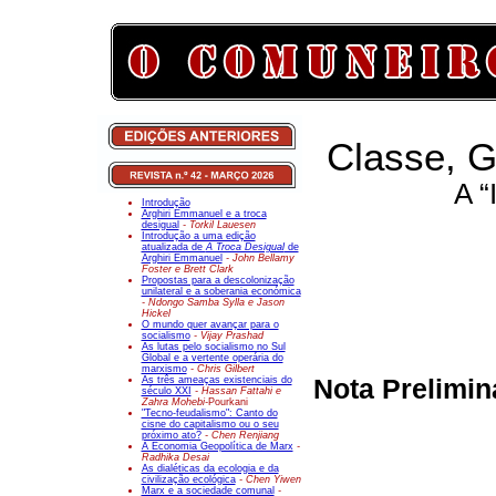
Classe, G
A “
Introdução
Arghiri Emmanuel e a troca
desigual
- Torkil Lauesen
Introdução a uma edição
atualizada de
A Troca Desigual
de
Arghiri Emmanuel
- John Bellamy
Foster e Brett Clark
Propostas para a descolonização
unilateral e a soberania económica
- Ndongo Samba Sylla e Jason
Hickel
O mundo quer avançar para o
socialismo
- Vijay Prashad
As lutas pelo socialismo no Sul
Global e a vertente operária do
marxismo
- Chris Gilbert
As três ameaças existenciais do
Nota Prelimin
século XXI
- Hassan Fattahi e
Zahra Mohebi-
Pourkani
"Tecno-feudalismo": Canto do
cisne do capitalismo ou o seu
próximo ato?
- Chen Renjiang
A Economia Geopolítica de Marx
-
Radhika Desai
As dialéticas da ecologia e da
civilização ecológica
- Chen Yiwen
Marx e a sociedade comunal
-