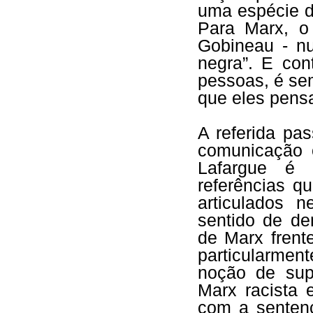
uma espécie d
Para Marx, o
Gobineau - nu
negra”. E con
pessoas, é se
que eles pensa
A referida pa
comunicação 
Lafargue é 
referências q
articulados 
sentido de dem
de Marx frente
particularmen
noção de sup
Marx racista 
com a sentenç