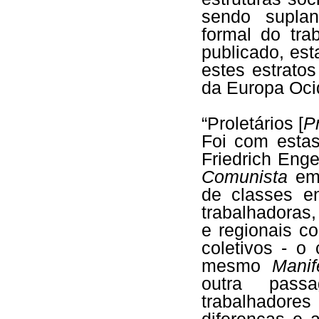
sendo supla
formal do tra
publicado, est
estes estrato
da Europa Oci
“Proletários [
Pr
Foi com estas
Friedrich Eng
Comunista
em
de classes e
trabalhadoras
e regionais c
coletivos - o
mesmo
Mani
outra pas
trabalhadore