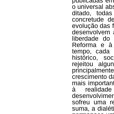
publicadas em
o universal ab
ditado, tod
concretude d
evolução das 
desenvolvem 
liberdade do
Reforma e à 
tempo, cada 
histórico, so
rejeitou alg
principalme
crescimento d
mais important
à realida
desenvolvim
sofreu uma r
suma, a dialét