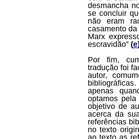
desmancha no
se concluir q
não eram ra
casamento da 
Marx express
escravidão”
(
e
Por fim, cu
tradução foi fa
autor, comum
bibliográfic
apenas quand
optamos pela 
objetivo de a
acerca da su
referências bi
no texto orig
ao texto as re