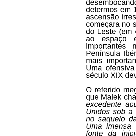
desembocand
determos em 1
ascensão irre
começara no s
do Leste (em 
ao espaço e
importantes 
Península Ibér
mais importan
Uma ofensiva 
século XIX dev
O referido me
que Malek cham
excedente ac
Unidos sob a 
no saqueio da
Uma imensa a
fonte da inic