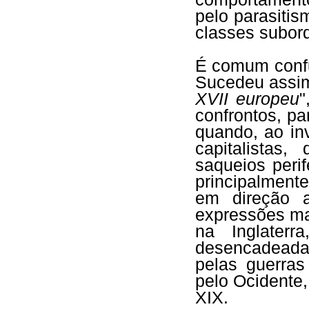
pelo parasiti
classes subor
É comum confu
Sucedeu assi
XVII europeu
"
confrontos, pa
quando, ao inv
capitalistas
saqueios peri
principalment
em direção a
expressões mai
na Inglaterr
desencadeada
pelas guerras
pelo Ocidente,
XIX.