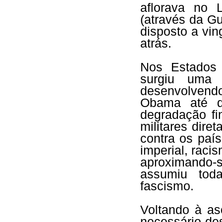
aflorava no 
(através da Gu
disposto a vin
atrás.
Nos Estados 
surgiu uma o
desenvolven
Obama até d
degradação fi
militares dire
contra os paí
imperial, raci
aproximando-s
assumiu toda
fascismo.
Voltando à as
necessário des