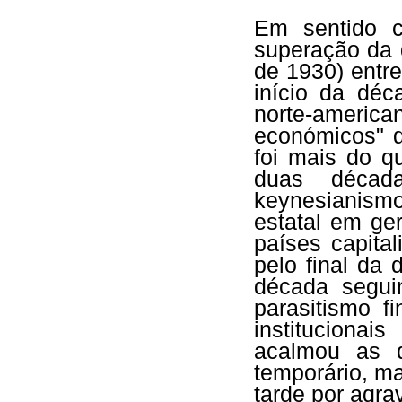
Em sentido c
superação da 
de 1930) entr
início da dé
norte-america
económicos" d
foi mais do q
duas década
keynesianismo
estatal em ge
países capital
pelo final da
década segui
parasitismo f
instituciona
acalmou as d
temporário, m
tarde por agra