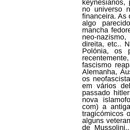
keynesianos, 
no universo n
financeira. As
algo parecid
mancha fedor
neo-nazismo,
direita, etc.
Polónia, os 
recentemente,
fascismo rea
Alemanha, Áus
os neofascist
em vários del
passado hitle
nova islamofo
com) a antiga
tragicómicos
alguns veteran
de Mussolini