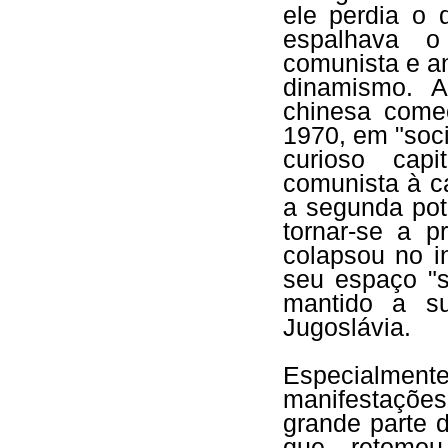
ele perdia o 
espalhava o
comunista e a
dinamismo. A
chinesa começ
1970, em "soci
curioso capi
comunista à c
a segunda pot
tornar-se a p
colapsou no i
seu espaço "s
mantido a s
Jugoslávia.
Especialment
manifestações
grande parte 
que retomou