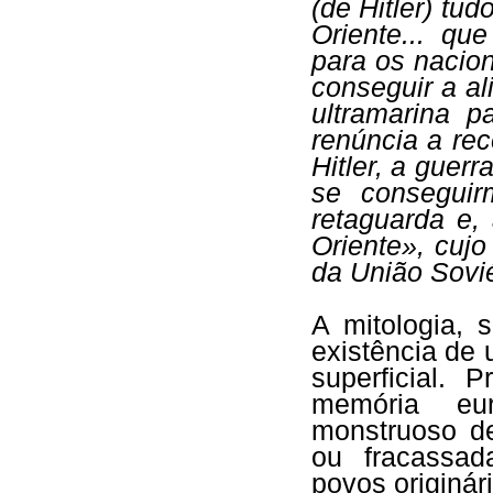
(de Hitler) tu
Oriente... qu
para os nacion
conseguir a al
ultramarina p
renúncia a re
Hitler, a guerr
se conseguir
retaguarda e,
Oriente», cujo
da União Sovié
A mitologia, 
existência de 
superficial.
memória eu
monstruoso de
ou fracassad
povos originár