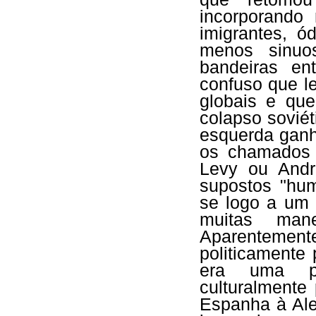
incorporando
imigrantes, ó
menos sinuo
bandeiras en
confuso que l
globais e qu
colapso sovié
esquerda ganh
os chamados 
Levy ou And
supostos "huma
se logo a um 
muitas mane
Aparentemen
politicamente
era uma pu
culturalmente 
Espanha à Al