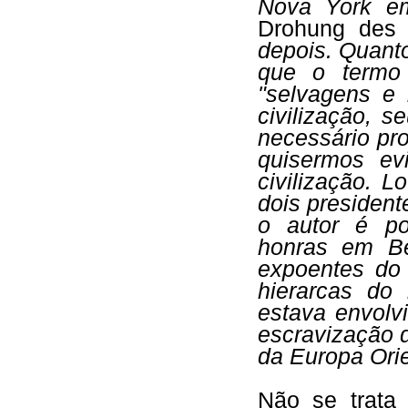
Nova York e
Drohung des
depois. Quanto
que o termo 
"selvagens e 
civilização, s
necessário pro
quisermos ev
civilização. 
dois president
o autor é po
honras em Be
expoentes do
hierarcas do 
estava envolv
escravização
da Europa Orie
Não se trata 