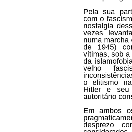
Pela sua par
com o fascism
nostalgia des
vezes levant
numa marcha c
de 1945) co
vítimas, sob 
da islamofobi
velho fasc
inconsistênci
o elitismo na
Hitler e seu 
autoritário con
Em ambos os 
pragmaticame
desprezo co
considerados