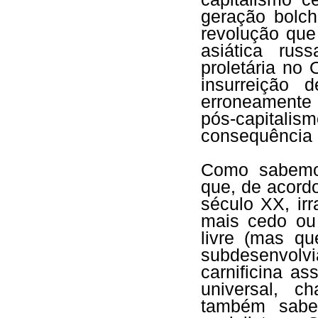
geração bolch
revolução que
asiática rus
proletária no 
insurreição 
erroneamente
pós-capital
consequência g
Como sabemos
que, de acord
século XX, irr
mais cedo ou
livre (mas q
subdesenvolvi
carnificina a
universal, c
também sabe