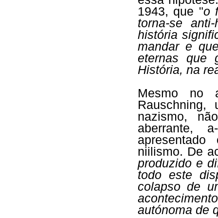
1943, que "
o 
torna-se anti
história sign
mandar e que
eternas que 
História, na r
Mesmo no au
Rauschning, 
nazismo, nã
aberrante, 
apresentado
niilismo. De 
produzido e dif
todo este dis
colapso de um
acontecimento 
autónoma de q