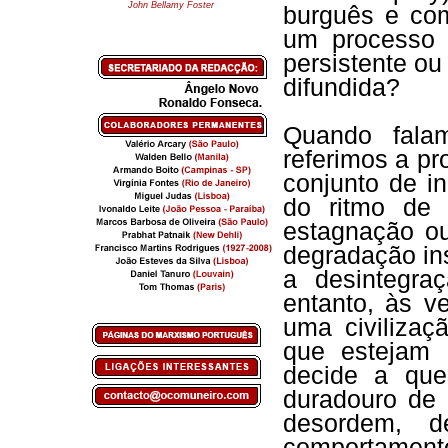
John Bellamy Foster
burguês e co
um processo 
persistente o
difundida?
Quando fala
referimos a p
conjunto de i
do ritmo de 
estagnação ou
degradação ins
a desintegra
entanto, às v
uma civiliza
que estejam 
decide a que
duradouro de 
desordem, d
comportament