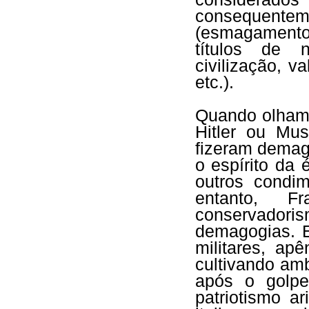
consequentem
(esmagamento
títulos de n
civilização, v
etc.).
Quando olham
Hitler ou Mu
fizeram demago
o espírito da
outros condim
entanto, 
conservado
demagogias. E
militares, ap
cultivando am
após o golp
patriotismo a