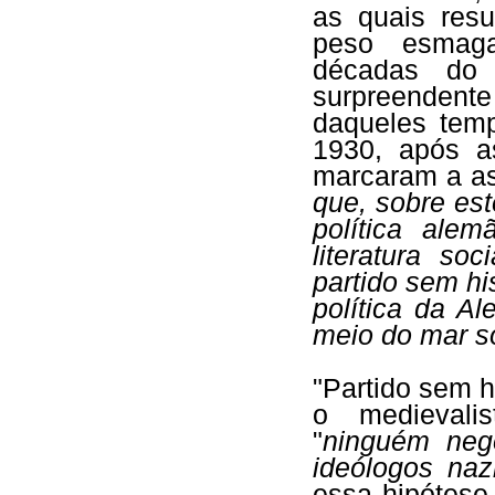
as quais res
peso esmaga
décadas do 
surpreenden
daqueles temp
1930, após a
marcaram a as
que, sobre es
política ale
literatura so
partido sem his
política da 
meio do mar so
"Partido sem 
o medievali
"
ninguém neg
ideólogos naz
essa hipótese