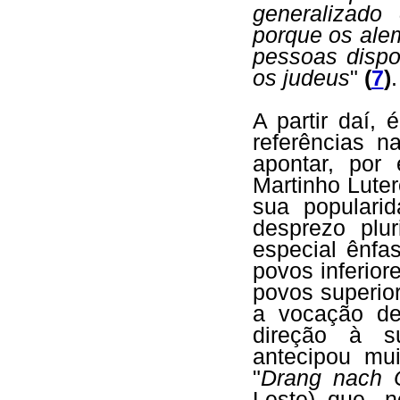
generalizado
porque os ale
pessoas dispo
os judeus
"
(
7
)
.
A partir daí, 
referências n
apontar, por 
Martinho Lute
sua populari
desprezo plu
especial ênfa
povos inferio
povos superio
a vocação de
direção à su
antecipou mu
"
Drang nach 
Leste) que, n