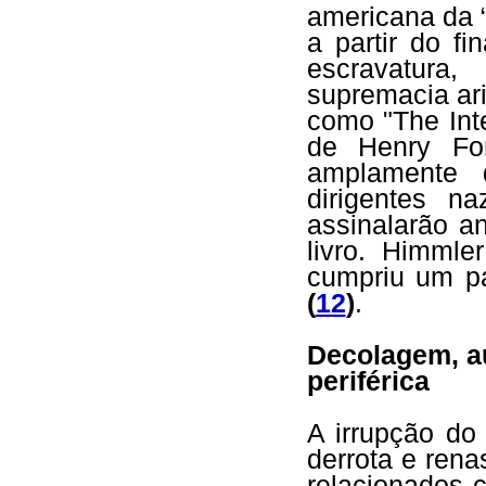
americana da “
a partir do f
escravatur
supremacia ar
como "The Inte
de Henry For
amplamente d
dirigentes n
assinalarão a
livro. Himmle
cumpriu um pa
(
12
)
.
Decolagem, a
periférica
A irrupção do
derrota e ren
relacionados 