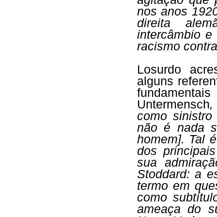
nos anos 1920
direita ale
intercâmbio e
racismo contra
Losurdo acre
alguns referen
fundamenta
Untermensch
,
como sinistro
não é nada 
homem]. Tal é
dos principai
sua admiraçã
Stoddard: a e
termo em ques
como subtítul
ameaça do su