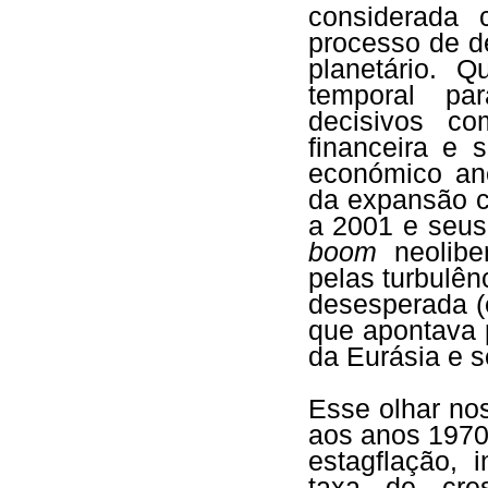
considerada 
processo de 
planetário. 
temporal pa
decisivos c
financeira e 
económico an
da expansão c
a 2001 e seus
boom
neolibe
pelas turbulê
desesperada (e
que apontava 
da Eurásia e s
Esse olhar no
aos anos 1970
estagflação, 
taxa de cre