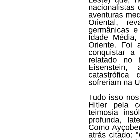
nacionalistas
aventuras med
Oriental, re
germânicas e
Idade Média,
Oriente. Foi
conquistar a
relatado no 
Eisenstein,
catastrófic
sofreriam na U
Tudo isso nos
Hitler pela
teimosia ins
profunda, lat
Como Ayçoberr
atrás citado: "