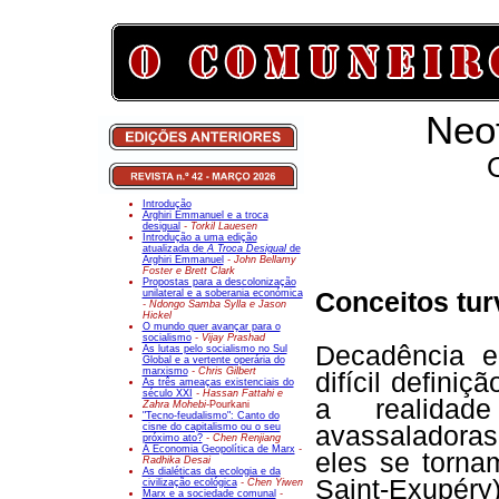
Neo
Introdução
Arghiri Emmanuel e a troca
desigual
- Torkil Lauesen
Introdução a uma edição
atualizada de
A Troca Desigual
de
Arghiri Emmanuel
- John Bellamy
Foster e Brett Clark
Propostas para a descolonização
unilateral e a soberania económica
Conceitos tur
- Ndongo Samba Sylla e Jason
Hickel
O mundo quer avançar para o
socialismo
- Vijay Prashad
Decadência e
As lutas pelo socialismo no Sul
Global e a vertente operária do
marxismo
- Chris Gilbert
difícil defini
As três ameaças existenciais do
século XXI
- Hassan Fattahi e
a realidad
Zahra Mohebi-
Pourkani
"Tecno-feudalismo": Canto do
cisne do capitalismo ou o seu
avassaladoras 
próximo ato?
- Chen Renjiang
A Economia Geopolítica de Marx
-
eles se torna
Radhika Desai
As dialéticas da ecologia e da
Saint-Exupéry
civilização ecológica
- Chen Yiwen
Marx e a sociedade comunal
-