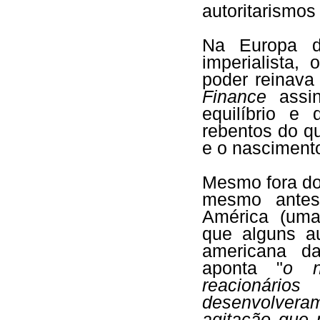
autoritarismos
Na Europa d
imperialista
poder reinava
Finance
assin
equilíbrio e
rebentos do que
e o nasciment
Mesmo fora do
mesmo antes
América (uma
que alguns a
americana da
aponta "
o n
reacionári
desenvolveram
agitação que p