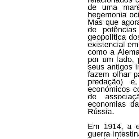
de uma maré 
hegemonia oci
Mas que agora
de potências
geopolítica d
existencial em
como a Aleman
por um lado, 
seus antigos i
fazem olhar 
predação) e,
económicos co
de associa
economias da
Rússia.
Em 1914, a e
guerra intesti