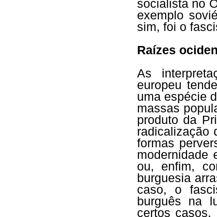
socialista no 
exemplo sovié
sim, foi o fasc
Raízes ociden
As interpret
europeu tende
uma espécie d
massas popula
produto da Pr
radicalização 
formas perver
modernidade e
ou, enfim, co
burguesia arr
caso, o fasc
burguês na l
certos casos, 