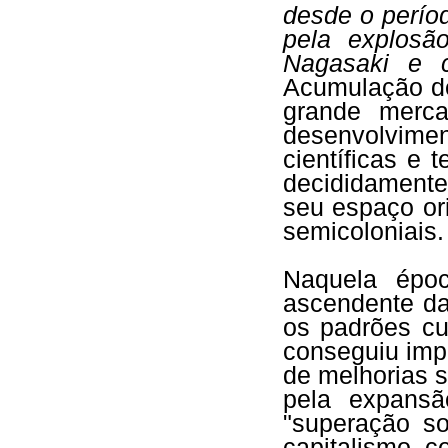
desde o perío
pela explos
Nagasaki e 
Acumulação de
grande merca
desenvolvime
científicas e
decididamente
seu espaço or
semicoloniais.
Naquela époc
ascendente da
os padrões cul
conseguiu imp
de melhorias 
pela expansã
"superação soc
capitalismo c