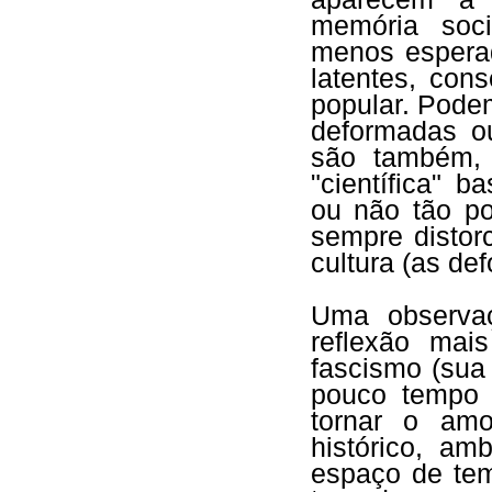
memória soc
menos espera
latentes, con
popular. Podem
deformadas o
são também, a
"científica" 
ou não tão p
sempre distor
cultura (as de
Uma observa
reflexão ma
fascismo (sua 
pouco tempo 
tornar o am
histórico, a
espaço de tem