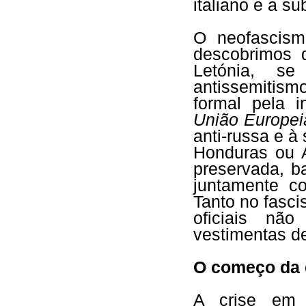
italiano e a s
O neofascism
descobrimos 
Letónia, se
antissemitism
formal pela i
União Europei
anti-russa e à
Honduras ou A
preservada, ba
juntamente c
Tanto no fasc
oficiais n
vestimentas de
O começo da 
A crise em 