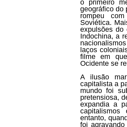
o primeiro m
geográfico do 
rompeu com 
Soviética. Mai
expulsões do 
Indochina, a 
nacionalismos
laços colonia
filme em qu
Ocidente se re
A ilusão mar
capitalista a p
mundo foi sub
pretensiosa, d
expandia a pa
capitalismos
entanto, quan
foi agravando