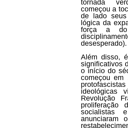
tornada verd
começou a tocar
de lado seus
lógica da exp
força a do c
disciplinament
desesperado).
Além disso, é
significativos
o início do s
começou em 1
protofascis
ideológicas 
Revolução F
proliferação 
socialistas
anunciaram 
restabelecimen