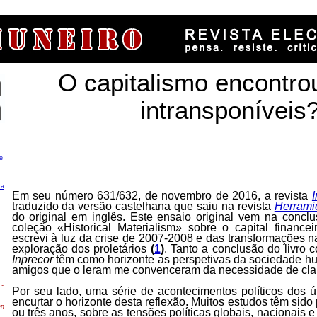
O capitalismo encontrou
intransponíveis
e
ca
Em seu número 631/632, de novembro de 2016, a revista
traduzido da versão castelhana que saiu na revista
Herrami
do original em inglês. Este ensaio original vem na concl
coleção «Historical Materialism» sobre o capital finance
escrevi à luz da crise de 2007-2008 e das transformações n
exploração dos proletários
(
1
)
. Tanto a conclusão do livro 
Inprecor
têm como horizonte as perspetivas da sociedade h
amigos que o leram me convenceram da necessidade de clari
-
Por seu lado, uma série de acontecimentos políticos dos 
encurtar o horizonte desta reflexão. Muitos estudos têm sido
en
ou três anos, sobre as tensões políticas globais, nacionais 