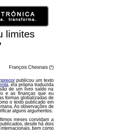
 limites
?
François Chesnais (
*
)
Inprecor
publicou um texto
enta
, ela própria traduzida
usão de um livro saído na
iro e as finanças que eu
as formas globalizadas de
como o texto publicado em
umana. As observações de
ficar alguns argumentos.
últimos meses convidam a
 publicados, desde há dois
e internacionais, bem como