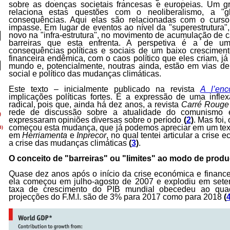
sobre as doenças societais francesas e europeias. Um 
relaciona estas questões com o neoliberalismo, a "g
consequências. Aqui elas são relacionadas com o curso
impasse. Em lugar de eventos ao nível da "superestrutura",
novo na "infra-estrutura", no movimento de acumulação de c
barreiras que esta enfrenta. A perspetiva é a de 
consequências políticas e sociais de um baixo cresciment
financeira endêmica, com o caos político que eles criam, já
mundo e, potencialmente, noutras ainda, estão em vias de
social e político das mudanças climáticas.
Este texto – inicialmente publicado na revista
A l’enc
implicações políticas fortes. É a expressão de uma infle
radical, pois que, ainda há dez anos, a revista
Carré Rouge
rede de discussão sobre a atualidade do comunismo e
expressaram opiniões diversas sobre o período
(
2
)
. Mas foi
começou esta mudança, que já podemos apreciar em um te
em
Herriamenta
e
Inprecor
, no qual tentei articular a crise
a crise das mudanças climáticas
(
3
)
.
O conceito de "barreiras" ou "limites" ao modo de prod
Quase dez anos após o início da crise económica e financ
ela começou em julho-agosto de 2007 e explodiu em sete
taxa de crescimento do PIB mundial obecedeu ao quad
projecções do F.M.I. são de 3% para 2017 como para 2018
(