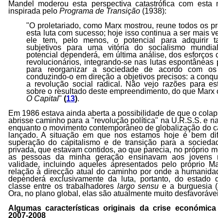
Mandel moderou esta perspectiva catastrófica com est
inspirada pelo
Programa de Transição
(1938):
"O proletariado, como Marx mostrou, reune todos os pr
esta luta com sucesso; hoje isso continua a ser mais 
ele tem, pelo menos, o potencial para adquirir t
subjetivos para uma vitória do socialismo mundial
potencial dependerá, em última análise, dos esforços 
revolucionários, integrando-se nas lutas espontâneas 
para reorganizar a sociedade de acordo com os p
conduzindo-o em direção a objetivos precisos: a conqu
a revolução social radical. Não vejo razões para es
sobre o resultado deste empreendimento, do que Marx
O Capital
"
(
13
)
.
Em 1986 estava ainda aberta a possibilidade de que o colap
abrisse caminho para a "revolução política" na U.R.S.S. e 
enquanto o movimento contemporâneo de globalização do cap
lançado. A situação em que nos estamos hoje é bem dif
superação do capitalismo e de transição para a sociedad
privada, que estavam contidos, ao que parecia, no próprio 
as pessoas da minha geração ensinavam aos jovens mi
validade, incluindo aqueles apresentados pelo próprio 
relação à direcção atual do caminho por onde a humanid
dependerá exclusivamente da luta, portanto, do estado d
classe entre os trabalhadores
largo sensu
e a burguesia (a
Ora, no plano global, elas são atualmente muito desfavorávei
Algumas características originais da crise económica
2007-2008