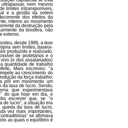
s ultrapassar, nem mesmo
 limites intransponíveis,
ital e a gestão da ordem
ecorrente dos efeitos da
te, interno ao movimento
corrente da destruição pela
ularmente da biosfera, não
te externo.
endeu, desde 1986, a tese
ópria sem limites, baseia-
or produzido e realizado.
ssível de proletários e o
 vivo (o dos assalariados)
da quantidade de trabalho
feito, Marx escreveu: "a
impele ao crescimento do
rodução da força trabalho;
ara pôr em movimento um
o da taxa de lucro. Sendo,
tema que experimentava
o" do que hoje em dia, e
odia escrever que, se "o
 de lucro", a situação era
 queda da taxa de lucro,
da vez mais importantes,
ontraditórias" se afirmava
ós as quais o equilíbrio é