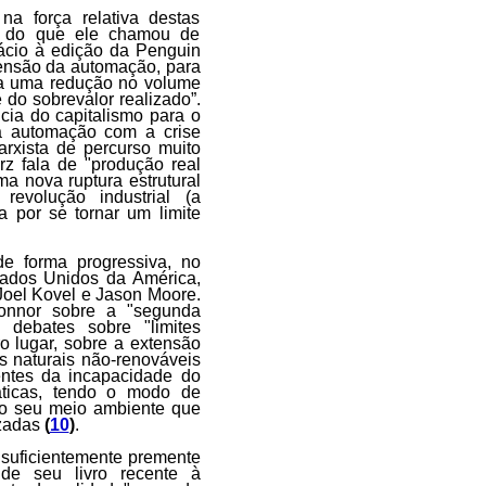
 força relativa destas
ias do que ele chamou de
ácio à edição da Penguin
tensão da automação, para
o a uma redução no volume
 do sobrevalor realizado”.
ncia do capitalismo para o
da automação com a crise
rxista de percurso muito
urz fala de "produção real
ma nova ruptura estrutural
 revolução industrial (a
ba por se tornar um limite
de forma progressiva, no
tados Unidos da América,
Joel Kovel e Jason Moore.
nnor sobre a "segunda
 debates sobre "limites
o lugar, sobre a extensão
os naturais não-renováveis
entes da incapacidade do
áticas, tendo o modo de
 o seu meio ambiente que
izadas
(
10
)
.
 suficientemente premente
de seu livro recente à