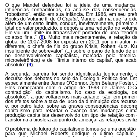
O que Mandel defendeu foi a idéia de uma mudança na
influências contraditórias, na análise das consequênc
"robotismo", então em sua infância. Em 1986, em seu pref
Books do Volume III de
O Capital
, Mandel afirma que "a ex
além de um certo limite, conduz, inevitavelmente, primeir
total do valor produzido, e depois a uma redução no volume
Ele viu um "limite inultrapassável" portador de uma "tendê
colapso final."
(
8
)
. Muito mais recentemente, a relação 
global de 2007-2008 foi exposta em 2011 por um autor ma
diferente, o chefe de fila do grupo Krisis, Robert Kurz. K
insuficiente de sobrevalor" (...) sobre o pano de fundo de u
no desenvolvimento capitalista, marcada pela terceira
microeletrônica) e de "’limite interno do capital', que aca
absoluto"
(
9
)
.
A segunda barreira foi sendo identificada teoricamente, 
decurso dos debates no seio da Ecologia Política dos Es
especialmente entre James O'Connor, John Belamy Foster, 
Eles começaram com o artigo de 1988 de James O'Co
contradição" do capitalismo. No caso da ecologia, os
absolutos", a que voltaremos mais adiante, são, em primeir
dos efeitos sobre a taxa de lucro da diminuição dos recurs
e, por outro lado, sobre as graves consequências decorr
capitalismo para retardar o avanço das mudanças clim
produção capitalista desenvolvido um tipo de relação com
transforma a biosfera ao ponto de ameaçar as relações civil
O problema do futuro do capitalismo tornou-se uma questão
para que Michael Roberts dedique o último capítulo 