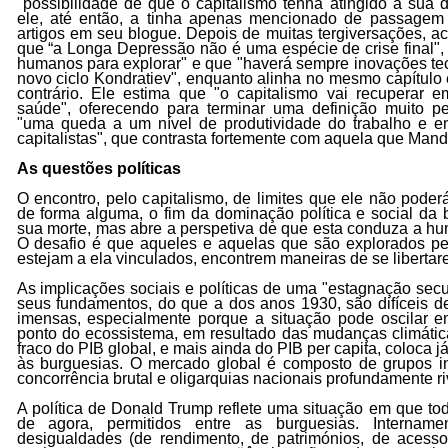
"possibilidade de que o capitalismo tenha atingido a sua 
ele, até então, a tinha apenas mencionado de passagem
artigos em seu blogue. Depois de muitas tergiversações, ac
que “a Longa Depressão não é uma espécie de crise final",
humanos para explorar" e que "haverá sempre inovações te
novo ciclo Kondratiev", enquanto alinha no mesmo capítul
contrário. Ele estima que "o capitalismo vai recupera
saúde", oferecendo para terminar uma definição muito pe
"uma queda a um nível de produtividade do trabalho e e
capitalistas", que contrasta fortemente com aquela que Man
As questões políticas
O encontro, pelo capitalismo, de limites que ele não poderá
de forma alguma, o fim da dominação política e social da
sua morte, mas abre a perspetiva de que esta conduza a hu
O desafio é que aqueles e aquelas que são explorados pe
estejam a ela vinculados, encontrem maneiras de se libertar
As implicações sociais e políticas de uma "estagnação secu
seus fundamentos, do que a dos anos 1930, são difíceis d
imensas, especialmente porque a situação pode oscilar 
ponto do ecossistema, em resultado das mudanças climátic
fraco do PIB global, e mais ainda do PIB per capita, coloca 
às burguesias. O mercado global é composto de grupos in
concorrência brutal e oligarquias nacionais profundamente ri
A política de Donald Trump reflete uma situação em que tod
de agora, permitidos entre as burguesias. Intername
desigualdades (de rendimento, de patrimónios, de aces