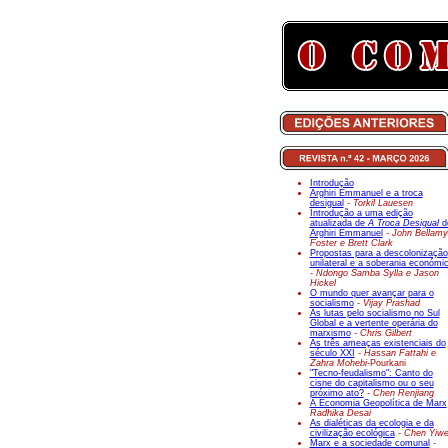
Introdução
Arghiri Emmanuel e a troca
desigual
- Torkil Lauesen
Introdução a uma edição
atualizada de
A Troca Desigual
d
Arghiri Emmanuel
- John Bellamy
Foster e Brett Clark
Propostas para a descolonização
unilateral e a soberania económi
- Ndongo Samba Sylla e Jason
Hickel
O mundo quer avançar para o
socialismo
- Vijay Prashad
As lutas pelo socialismo no Sul
Global e a vertente operária do
marxismo
- Chris Gilbert
As três ameaças existenciais do
século XXI
- Hassan Fattahi e
Zahra Mohebi-
Pourkani
"Tecno-feudalismo": Canto do
cisne do capitalismo ou o seu
próximo ato?
- Chen Renjiang
A Economia Geopolítica de Marx
Radhika Desai
As dialéticas da ecologia e da
civilização ecológica
- Chen Yiw
Marx e a sociedade comunal
-