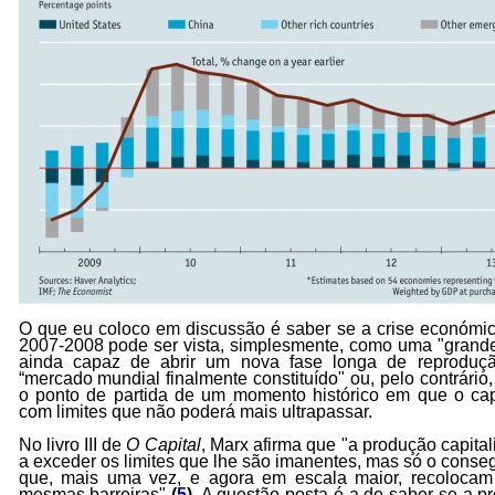
O que eu coloco em discussão é saber se a crise económic
2007-2008 pode ser vista, simplesmente, como uma "grande
ainda capaz de abrir um nova fase longa de reproduç
“mercado mundial finalmente constituído" ou, pelo contrári
o ponto de partida de um momento histórico em que o capi
com limites que não poderá mais ultrapassar.
No livro III de
O Capital
, Marx afirma que "a produção capita
a exceder os limites que lhe são imanentes, mas só o conseg
que, mais uma vez, e agora em escala maior, recolocam
mesmas barreiras"
(
5
)
. A questão posta é a de saber se a pr