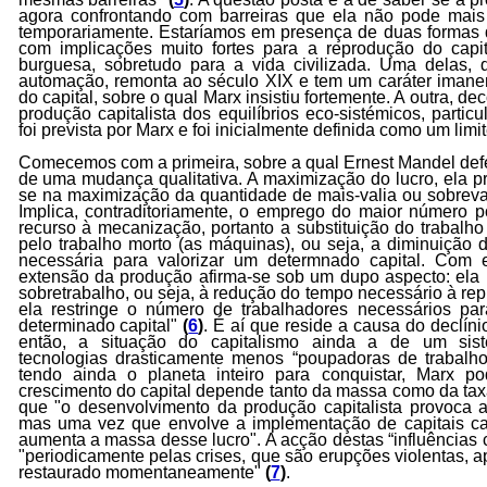
agora confrontando com barreiras que ela não pode mai
temporariamente. Estaríamos em presença de duas formas de
com implicações muito fortes para a reprodução do cap
burguesa, sobretudo para a vida civilizada. Uma delas, d
automação, remonta ao século XIX e tem um caráter imanen
do capital, sobre o qual Marx insistiu fortemente. A outra, de
produção capitalista dos equilíbrios eco-sistémicos, partic
foi prevista por Marx e foi inicialmente definida como um limi
Comecemos com a primeira, sobre a qual Ernest Mandel def
de uma mudança qualitativa. A maximização do lucro, ela pr
se na maximização da quantidade de mais-valia ou sobreval
Implica, contraditoriamente, o emprego do maior número po
recurso à mecanização, portanto a substituição do trabalho
pelo trabalho morto (as máquinas), ou seja, a diminuição 
necessária para valorizar um determnado capital. Com e
extensão da produção afirma-se sob um dupo aspecto: ela 
sobretrabalho, ou seja, à redução do tempo necessário à rep
ela restringe o número de trabalhadores necessários p
determinado capital"
(
6
)
. É aí que reside a causa do declíni
então, a situação do capitalismo ainda a de um sis
tecnologias drasticamente menos “poupadoras de trabalh
tendo ainda o planeta inteiro para conquistar, Marx p
crescimento do capital depende tanto da massa como da taxa
que "o desenvolvimento da produção capitalista provoca a
mas uma vez que envolve a implementação de capitais ca
aumenta a massa desse lucro". A acção destas “influências c
"periodicamente pelas crises, que são erupções violentas, ap
restaurado momentaneamente"
(
7
)
.