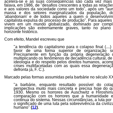
acelera-se e as suas conseqüências são cada vez mais d
falava, em 1986, de "desafios crescentes a todas as relaçõ
e aos valores da sociedade como um todo", após um “a
massa e dos setores marginalizados da população, 
'abandonam' e de todos aqueles a quem o desenvolvimen
capitalista expulsa do processo de produção". Para aqueles
vivem em um mundo globalizado, dominado por complet
implicações são extremamente graves, tanto no plano
horizonte histórico.
Com efeito, Mandel escreveu que
"a tendência do capitalismo para o colapso final (...
favor de uma forma superior de organização soc
Precisamente em função da própria degeneração d
multiplicando os fenômenos de decadência cultural, d
ideologia e do respeito pelos direitos humanos, aco
crises multifacetadas com as quais essa degeneração
defronta já, F. C.).
Marcado pelas formas assumidas pela barbárie no século X
"a barbárie, enquanto resultado possível do co
perspectiva muito mais concreta e precisa hoje do 
1930. Mesmo os horrores de Auschwitz e Hiroshi
comparação com os horrores que a humanidade en
contínua do sistema. Nessas circunstâncias, a luta por
o significado de uma luta pela sobrevivência da civil
humano"
(
12
)
.