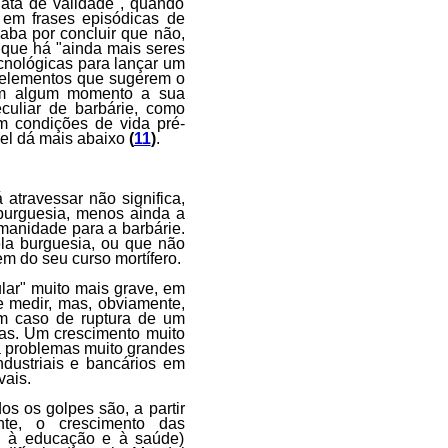
data de validade", quando
 em frases episódicas de
aba por concluir que não,
 que há "ainda mais seres
cnológicas para lançar um
o elementos que sugerem o
r em algum momento a sua
culiar de barbárie, como
m condições de vida pré-
del dá mais abaixo
(
11
)
.
 atravessar não significa,
 burguesia, menos ainda a
manidade para a barbárie.
la burguesia, ou que não
em do seu curso mortífero.
lar" muito mais grave, em
e medir, mas, obviamente,
em caso de ruptura de um
as. Um crescimento muito
já problemas muito grandes
dustriais e bancários em
vais.
os os golpes são, a partir
nte, o crescimento das
so à educação e à saúde)