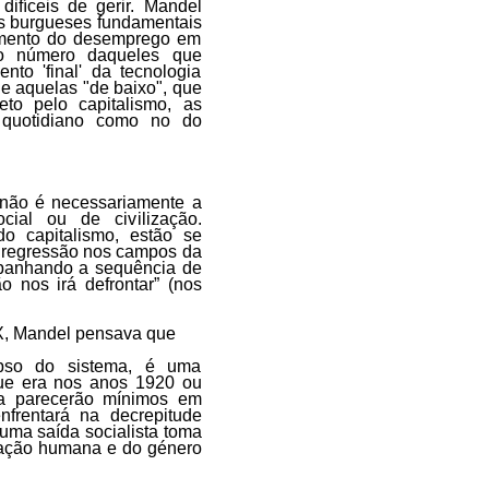
ifíceis de gerir. Mandel
es burgueses fundamentais
umento do desemprego em
do número daqueles que
to 'final' da tecnologia
 e aquelas "de baixo", que
o pelo capitalismo, as
 quotidiano como no do
.) não é necessariamente a
ial ou de civilização.
o capitalismo, estão se
e regressão nos campos da
mpanhando a sequência de
 nos irá defrontar” (nos
X, Mandel pensava que
lapso do sistema, é uma
que era nos anos 1920 ou
ma parecerão mínimos em
frentará na decrepitude
 uma saída socialista toma
ização humana e do género