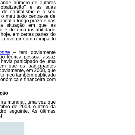
grande número de autores
lobalização" e as suas
 do capitalismo e o seu
 o meu texto centra-se de
apital a longo prazo e nas
uma situação em que as
o e de uma instabilidade
 hoje, em certas partes do
 convergir com o impacto
ontre
– tem obviamente
xão teórica pessoal assaz
havia participado de uma
m que os participantes
, obviamente, em 2008, que
xto meu também publicado
 económica e financeira com
ução
eira mundial, uma vez que
mbro de 2008, o ritmo da
ro seguinte. As últimas
4
)
.