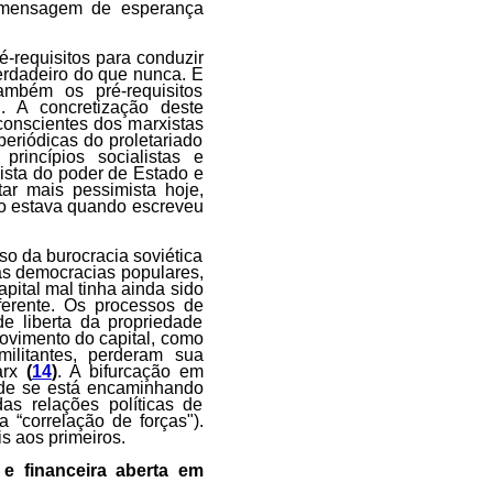
a mensagem de esperança
é-requisitos para conduzir
verdadeiro do que nunca. E
ambém os pré-requisitos
. A concretização deste
conscientes dos marxistas
periódicas do proletariado
rincípios socialistas e
ista do poder de Estado e
tar mais pessimista hoje,
 o estava quando escreveu
so da burocracia soviética
nas democracias populares,
ital mal tinha ainda sido
erente. Os processos de
e liberta da propriedade
movimento do capital, como
litantes, perderam sua
Marx
(
14
)
. A bifurcação em
ade se está encaminhando
as relações políticas de
 “correlação de forças").
s aos primeiros.
 e financeira aberta em