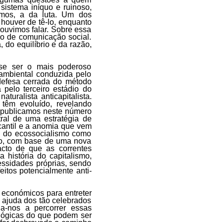
sistema iníquo e ruinoso,
emos, a da luta. Um dos
houver de tê-lo, enquanto
 ouvimos falar. Sobre essa
o de comunicação social.
, do equilíbrio e da razão,
-se ser o mais poderoso
ambiental conduzida pelo
defesa cerrada do método
á pelo terceiro estádio do
uralista anticapitalista.
têm evoluído, revelando
e publicamos neste número
ral de uma estratégia de
antil e a anomia que vem
sa do ecossocialismo como
ção, com base de uma nova
cto de que as correntes
 história do capitalismo,
essidades próprias, sendo
eitos potencialmente anti-
económicos para entreter
 ajuda dos tão celebrados
a-nos a percorrer essas
ológicas do que podem ser