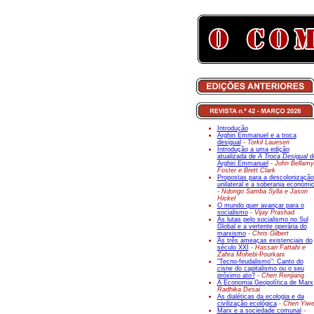
Introdução
Arghiri Emmanuel e a troca
desigual
- Torkil Lauesen
Introdução a uma edição
atualizada de
A Troca Desigual
d
Arghiri Emmanuel
- John Bellamy
Foster e Brett Clark
Propostas para a descolonização
unilateral e a soberania económi
- Ndongo Samba Sylla e Jason
Hickel
O mundo quer avançar para o
socialismo
- Vijay Prashad
As lutas pelo socialismo no Sul
Global e a vertente operária do
marxismo
- Chris Gilbert
As três ameaças existenciais do
século XXI
- Hassan Fattahi e
Zahra Mohebi-
Pourkani
"Tecno-feudalismo": Canto do
cisne do capitalismo ou o seu
próximo ato?
- Chen Renjiang
A Economia Geopolítica de Marx
Radhika Desai
As dialéticas da ecologia e da
civilização ecológica
- Chen Yiw
Marx e a sociedade comunal
-