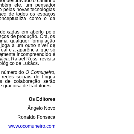
 for desbravado o caminho
também ele, um pensador
o pelas novas tecnologias
nce
de todos os espaços
conceptualiza como o da
 deixadas em aberto pelo
eços de produção. Ora, os
uma qualquer formulação
 joga a um outro nível de
real e a aparência, que só
ntemente incompreendido é
ítica
. Rafael Rossi revisita
ológico de Lukács.
e número do
O Comuneiro
,
 redes sociais de língua
tas de colaboração serão
 graciosa de tradutores.
Os Editores
Ângelo Novo
Ronaldo Fonseca
www.ocomuneiro.com