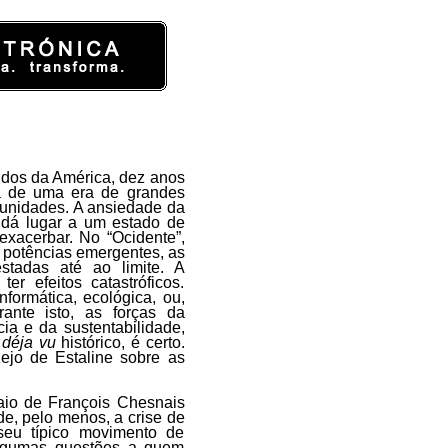
dos da América, dez anos
da de uma era de grandes
rtunidades. A ansiedade da
e, dá lugar a um estado de
 exacerbar. No “Ocidente”,
 potências emergentes, as
stadas até ao limite. A
r efeitos catastróficos.
nformática, ecológica, ou,
ante isto, as forças da
ia e da sustentabilidade,
o
déja vu
histórico, é certo.
ejo de Estaline sobre as
o de François Chesnais
e, pelo menos, a crise de
 seu típico movimento de
algumas questões a quem