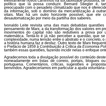
efetivamente novos caminhos na sociabilidade produtiva, se
político que lá possa conduzir. Bernard Stiegler é, 
preocupado com o pesadelo climatizado que nos é oferecid
da informação, sob o domínio da mercantilização
à outra
vitais. Mas há um outro horizonte possível, que ele 
desautomatização por meio da partilha dos saberes.
Ivonaldo Leite revisita uma das mais debatidas questões
pensamento de Marx, a da transformação dos valores em pr
movimentos do capital não são redutíveis a prova por 
matemática. Tentá-lo é já não perceber a questão, que se
complexidade, numa tensão entre o abstrato e o concreto, o 
a história humana faz e desfaz. Outro texto de Marx freque
o Prefácio de 1859 à
Contribuição à Crítica da Economia Pol
também essas questões, fazendo incidir nelas o enfoque ont
Agradecemos toda a divulgação possível do conteúdo dest
nomeadamente em listas de correio, portais, blogues ou
portuguesa. Comentários, críticas, sugestões e propos
benvindos. Agradeceríamos em particular a ajuda voluntária e