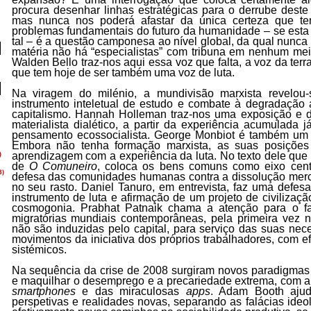
procura desenhar linhas estratégicas para o derrube deste 
mas nunca nos poderá afastar da única certeza que t
problemas fundamentais do futuro da humanidade – se esta 
tal – é a questão camponesa ao nível global, da qual nunca
matéria não há “especialistas” com tribuna em nenhum mei
Walden Bello traz-nos aqui essa voz que falta, a voz da terra
que tem hoje de ser também uma voz de luta.
Na viragem do milénio, a mundivisão marxista revelou
instrumento inteletual de estudo e combate à degradação 
capitalismo. Hannah Holleman traz-nos uma exposição e 
materialista dialético, a partir da experiência acumulada j
pensamento ecossocialista. George Monbiot é também um nat
Embora não tenha formação marxista, as suas posições 
aprendizagem com a experiência da luta. No texto dele qu
de
O Comuneiro
, coloca os bens comuns como eixo cent
defesa das comunidades humanas contra a dissolução merc
no seu rasto. Daniel Tanuro, em entrevista, faz uma defe
instrumento de luta e afirmação de um projeto de civiliza
cosmogonia. Prabhat Patnaik chama a atenção para o fa
migratórias mundiais contemporâneas, pela primeira vez na
não são induzidas pelo capital, para serviço das suas nec
movimentos da iniciativa dos próprios trabalhadores, com ef
sistémicos.
Na sequência da crise de 2008 surgiram novos paradigmas 
e maquilhar o desemprego e a precariedade extrema, com a
smartphones
e das miraculosas
apps
. Adam Booth ajud
perspetivas e realidades novas, separando as falácias ide