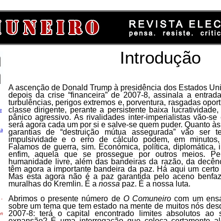
Introdução
A ascenção de Donald Trump à presidência dos Estados Uni
depois da crise “financeira” de 2007-8, assinala a entra
turbulências, perigos extremos e, porventura, rasgadas opo
classe dirigente, perante a persistente baixa lucratividad
e
pânico agressivo. As rivalidades inter-imperialistas vão-se
será agora cada um por si e salve-se quem puder. Quanto às
ca
garantias de “destruição mútua assegurada” vão ser te
impulsividade e o erro de cálculo podem, em minutos, te
Falamos de guerra, sim. Económica, política, diplomática, i
enfim, aquela que se prossegue por outros meios. Per
humanidade livre, além das bandeiras da razão, da decênc
têm agora a importante bandeira da paz. Há aqui um cert
Mas esta agora não é a paz garantida pelo aceno benfaz
muralhas do Kremlin. É a
nossa
paz. É a nossa luta.
Abrimos o presente número de
O Comuneiro
com um ensai
-
sobre um tema que tem estado na mente de muitos nós desd
2007-8: terá o capital encontrado limites absolutos ao
en
expansão? É uma interrogação que coloca certamente 