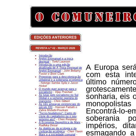
Introdução
Arghiri Emmanuel e a troca
desigual
- Torkil Lauesen
Introdução a uma edição
A Europa será
atualizada de
A Troca Desigual
de
Arghiri Emmanuel
- John Bellamy
com esta int
Foster e Brett Clark
Propostas para a descolonização
último núme
unilateral e a soberania económica
- Ndongo Samba Sylla e Jason
Hickel
grotescament
O mundo quer avançar para o
socialismo
- Vijay Prashad
sonharia, eis
As lutas pelo socialismo no Sul
Global e a vertente operária do
marxismo
- Chris Gilbert
monopolistas 
As três ameaças existenciais do
século XXI
- Hassan Fattahi e
Encontrá-lo-e
Zahra Mohebi-
Pourkani
"Tecno-feudalismo": Canto do
soberania p
cisne do capitalismo ou o seu
próximo ato?
- Chen Renjiang
A Economia Geopolítica de Marx
-
impérios, di
Radhika Desai
As dialéticas da ecologia e da
esmagando a 
civilização ecológica
- Chen Yiwen
Marx e a sociedade comunal
-