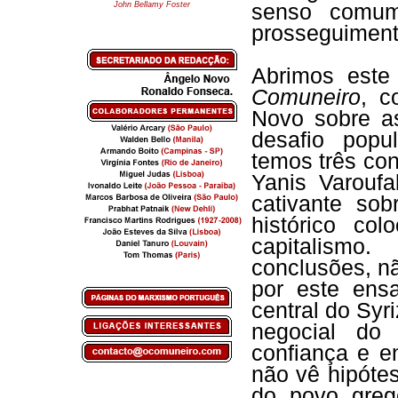
John Bellamy Foster
senso comum
prosseguiment
Abrimos este
Comuneiro
, c
Novo sobre a
desafio popu
temos três con
Yanis Varoufa
cativante so
histórico c
capitalismo.
conclusões, n
por este ensa
central do Syri
negocial do
confiança e e
não vê hipóte
do povo greg