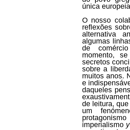
única europeia
O nosso cola
reflexões sob
alternativa a
algumas linha
de comércio
momento, se 
secretos conc
sobre a liber
muitos anos. 
e indispensáv
daqueles pen
exaustivament
de leitura, qu
um fenómen
protagonismo
imperialismo
y