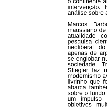
o continente 
intervenção. 
análise sobre 
Marcos Barb
maussiano de 
atualidade c
pesquisa cien
neoliberal d
apenas de arg
se englobar n
sociedade. T
Stiegler faz
modernismo av
livrinho que 
abarca também
sobre o fundo
um impulso c
objetivos mu