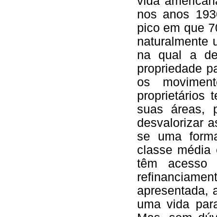
vida american
nos anos 1930
pico em que 70
naturalmente u
na qual a de
propriedade p
os movimen
proprietários
suas áreas, 
desvalorizar 
se uma forma
classe média 
têm acesso
refinanciame
apresentada, 
uma vida par