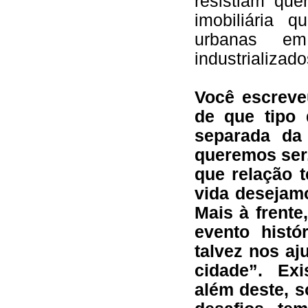
resistiam que
imobiliária 
urbanas em
industrializado
Você escreve
de que tipo
separada da
queremos ser,
que relação 
vida desejamo
Mais à frent
evento histó
talvez nos aj
cidade”. Exi
além deste, s