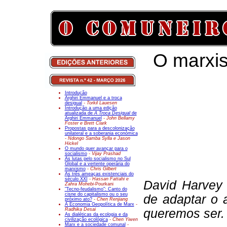
O marxis
Introdução
Arghiri Emmanuel e a troca
desigual
- Torkil Lauesen
Introdução a uma edição
atualizada de
A Troca Desigual
de
Arghiri Emmanuel
- John Bellamy
Foster e Brett Clark
Propostas para a descolonização
unilateral e a soberania económica
- Ndongo Samba Sylla e Jason
Hickel
O mundo quer avançar para o
socialismo
- Vijay Prashad
As lutas pelo socialismo no Sul
Global e a vertente operária do
marxismo
- Chris Gilbert
As três ameaças existenciais do
século XXI
- Hassan Fattahi e
David Harvey 
Zahra Mohebi-
Pourkani
"Tecno-feudalismo": Canto do
cisne do capitalismo ou o seu
de adaptar o 
próximo ato?
- Chen Renjiang
A Economia Geopolítica de Marx
-
Radhika Desai
queremos ser.
As dialéticas da ecologia e da
civilização ecológica
- Chen Yiwen
Marx e a sociedade comunal
-