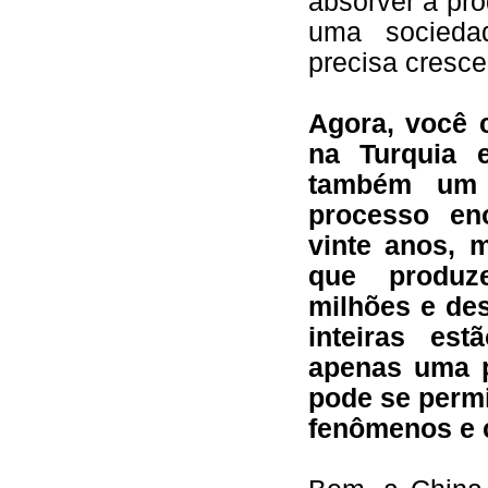
absorver a pr
uma sociedad
precisa cresce
Agora, você 
na Turquia 
também um 
processo en
vinte anos, 
que produz
milhões e des
inteiras es
apenas uma 
pode se permi
fenômenos e 