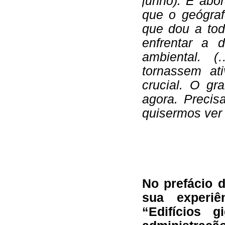
junho). É abor
que o geógraf
que dou a tod
enfrentar a 
ambiental. 
tornassem at
crucial. O g
agora. Preci
quisermos ver 
No prefácio 
sua experi
“Edifícios g