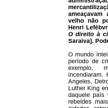
administraç
mercantiliz
ameaçavam a
velho não po
Henri Lefèbv
O direito à c
Saraiva]. Pod
O mundo inte
período de cr
exemplo, m
incendiaram.
Angeles, Detr
Luther King e
daquele país 
rebeldes mai