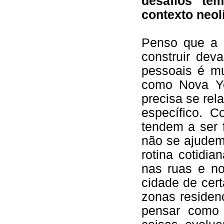
desafios tem
contexto neol
Penso que a 
construir dev
pessoais é mu
como Nova Yo
precisa se re
específico. 
tendem a ser f
não se ajudem
rotina cotidi
nas ruas e no
cidade de cer
zonas residen
pensar como 