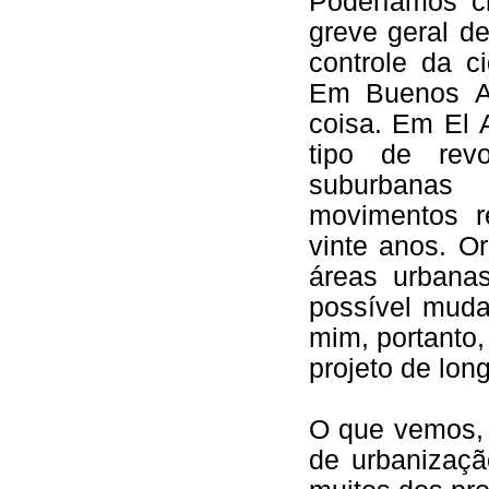
Poderíamos c
greve geral d
controle da c
Em Buenos A
coisa. Em El 
tipo de rev
suburbanas
movimentos r
vinte anos. O
áreas urbana
possível muda
mim, portanto
projeto de lon
O que vemos, 
de urbanizaçã