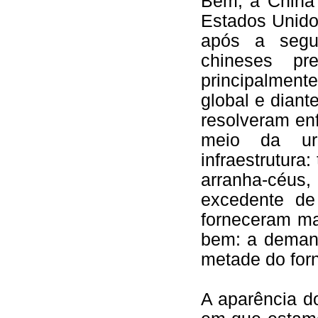
Bem, a China
Estados Unido
após a segu
chineses pr
principalmen
global e diant
resolveram en
meio da ur
infraestrutura:
arranha-céus,
excedente de
forneceram ma
bem: a demand
metade do for
A aparência d