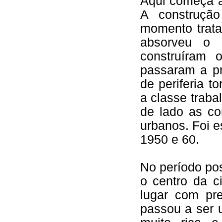
Aqui começa a
A construção
momento trata
absorveu o e
construíram 
passaram a pr
de periferia t
a classe trab
de lado as c
urbanos. Foi 
1950 e 60.
No período pos
o centro da c
lugar com pr
passou a ser 