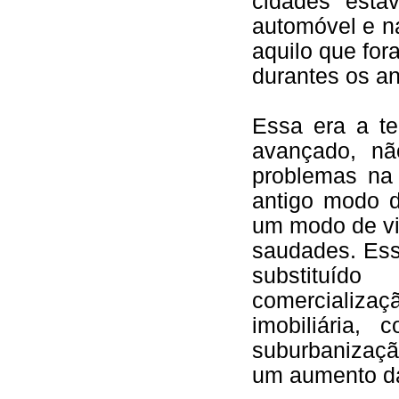
cidades esta
automóvel e n
aquilo que fora
durantes os a
Essa era a te
avançado, nã
problemas na
antigo modo 
um modo de vid
saudades. Ess
substituí
comercializ
imobiliária, 
suburbanizaç
um aumento da