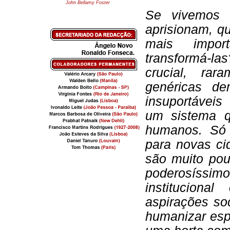
John Bellamy Foster
Se vivemos 
aprisionam, q
mais impor
transformá-l
crucial, ra
genéricas de
insuportávei
um sistema q
humanos. Só 
para novas ci
são muito pou
poderosíssimo
institucion
aspirações so
humanizar esp