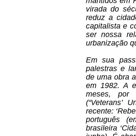
mantidos em P
virada do séc
reduz a cidad
capitalista e
ser nossa re
urbanização q
Em sua
pass
palestras e l
de uma obra an
em 1982. A en
meses, por 
(“
Veterans’ U
recente: ‘
Rebel
português (e
brasileira ‘
Cid