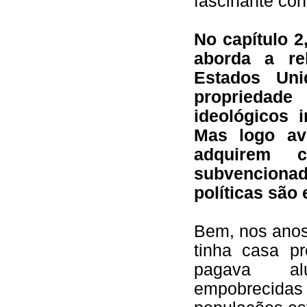
fascinante cont
No capítulo 2
aborda a re
Estados Uni
propriedade
ideológicos 
Mas logo avi
adquirem c
subvenciona
políticas são
Bem, nos ano
tinha casa p
pagava alu
empobrecid