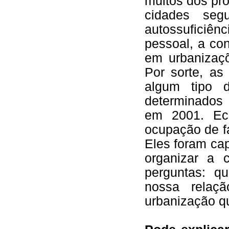
muitos dos pro
cidades segu
autossuficiê
pessoal, a co
em urbanizaçõ
Por sorte, a
algum tipo d
determinados
em 2001. Ec
ocupação de f
Eles foram ca
organizar a 
perguntas: 
nossa relaç
urbanização 