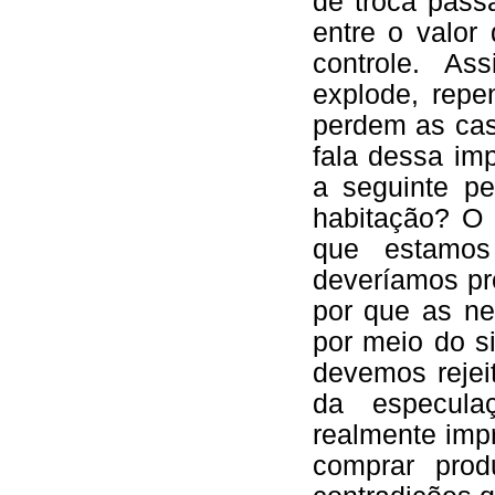
de troca pass
entre o valor
controle. As
explode, repe
perdem as cas
fala dessa im
a seguinte p
habitação? O
que estamo
deveríamos pr
por que as ne
por meio do s
devemos rejei
da especula
realmente imp
comprar pro