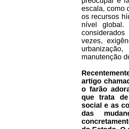
preocupar e f
escala, como o
os recursos hí
nível global
considerados
vezes, exigên
urbanização,
manutenção dos
Recentement
artigo chama
o farão ador
que trata d
social e as c
das mudanç
concretament