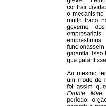
greve”. Lem
contrair dívida
o mecanismo d
muito fraco 
governo do
empresariais 
empréstimo
funcionassem 
garantia. Isso 
que garantiss
Ao mesmo tem
um modo de re
foi assim qu
Fannie Mae
.
período: órgã