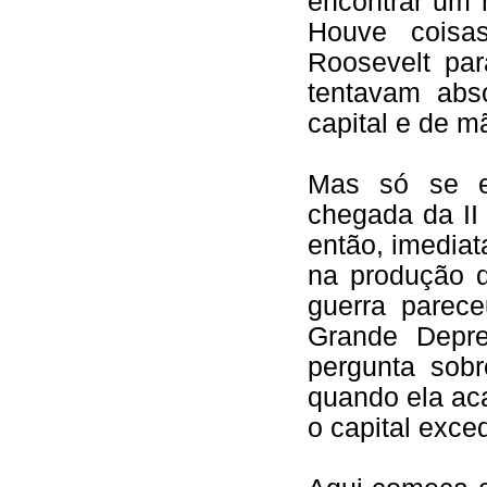
encontrar um 
Houve cois
Roosevelt par
tentavam abs
capital e de m
Mas só se e
chegada da II
então, imediat
na produção d
guerra parece
Grande Depre
pergunta sobr
quando ela ac
o capital exce