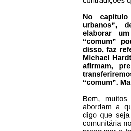
contradições 
No capítul
urbanos”, 
elaborar u
“comum” pod
disso, faz re
Michael Hard
afirmam, pr
transferire
“comum”. Mas
Bem, muitos
abordam a qu
digo que seja
comunitária n