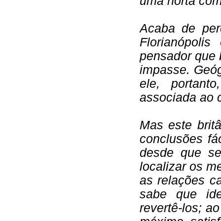
uma horta comu
Acaba de perc
Florianópol
pensador que 
impasse. Geóg
ele, portant
associada ao c
Mas este brit
conclusões fác
desde que se
localizar os 
as relações ca
sabe que ide
revertê-los; a