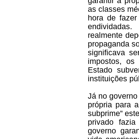
garantir a pro
as classes mé
hora de fazer
endividadas.
realmente dep
propaganda so
significava s
impostos, os
Estado subve
instituições p
Já no governo
própria para 
subprime” este
privado fazi
governo gara