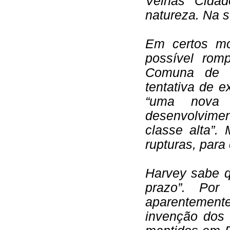
Velhas Cidad
natureza. Na 
Em certos mo
possível rom
Comuna de P
tentativa de 
“uma nova 
desenvolvime
classe alta”.
rupturas, para
Harvey sabe q
prazo”. Por
aparentement
invenção dos 