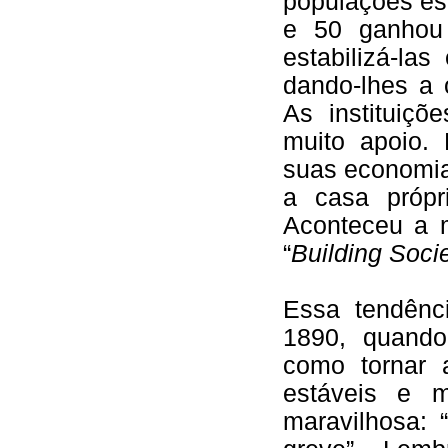
populações es
e 50 ganhou 
estabilizá-las
dando-lhes a 
As instituiç
muito apoio.
suas economia
a casa própr
Aconteceu a 
“
Building Soci
Essa tendênci
1890, quando
como tornar 
estáveis e m
maravilhosa: 