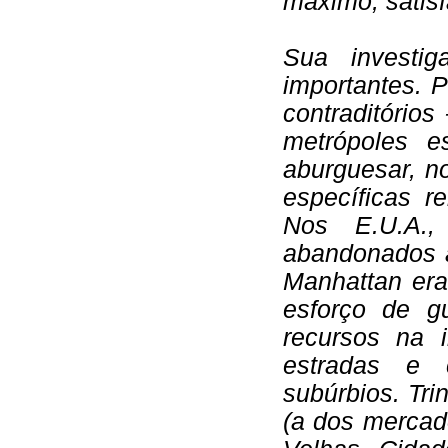
máximo, satisf
Sua investi
importantes. 
contraditório
metrópoles e
aburguesar, n
específicas r
Nos E.U.A.,
abandonados a
Manhattan era
esforço de g
recursos na i
estradas e c
subúrbios. Tr
(a dos mercad