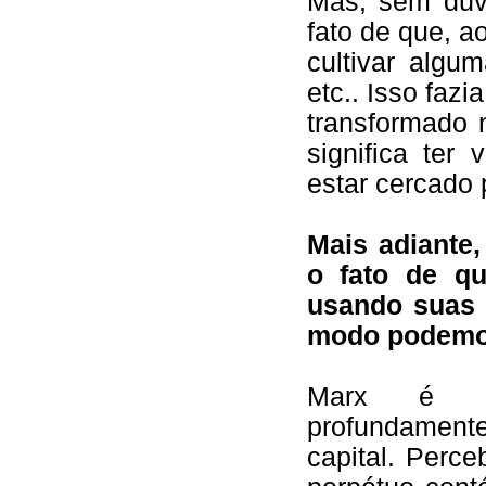
Mas, sem dúvi
fato de que, a
cultivar algu
etc.. Isso faz
transformado 
significa ter
estar cercado
Mais adiante
o fato de q
usando suas 
modo podemos
Marx é im
profundamen
capital. Perc