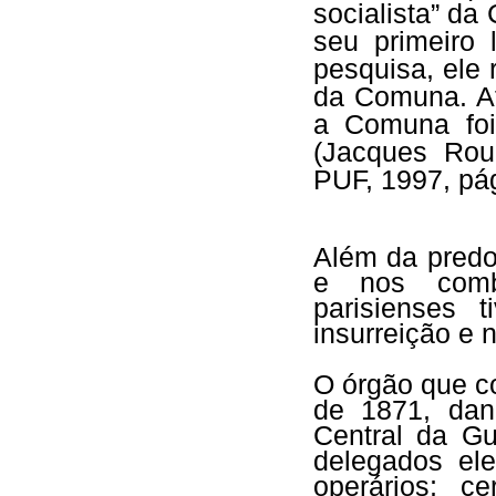
socialista” da
seu primeiro
pesquisa, ele 
da Comuna. A
a Comuna foi
(Jacques Rou
PUF, 1997, pá
Além da pred
e nos comb
parisienses
insurreição e 
O órgão que c
de 1871, dan
Central da G
delegados ele
operários; c