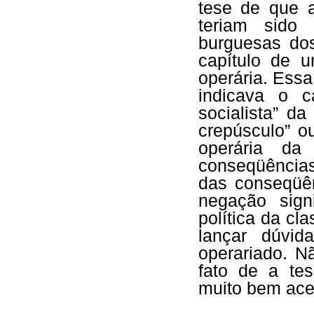
tese de que 
teriam sido 
burguesas do
capítulo de 
operária. Ess
indicava o c
socialista” d
crepúsculo” o
operária d
conseqüências 
das conseqüên
negação sign
política da cl
lançar dúvid
operariado. N
fato de a tes
muito bem aceit