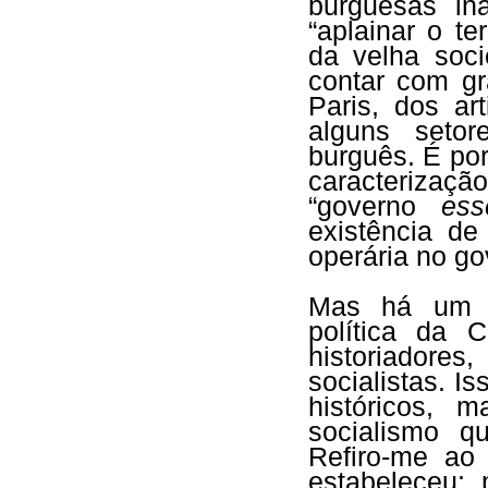
burguesas in
“aplainar o te
da velha soci
contar com g
Paris, dos art
alguns setor
burguês. É po
caracterizaçã
“governo
ess
existência d
operária no g
Mas há um c
política da
historiadore
socialistas. I
históricos, 
socialismo q
Refiro-me ao
estabeleceu: 