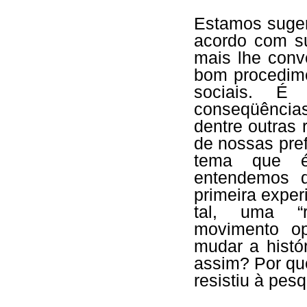
Estamos suger
acordo com su
mais lhe con
bom procedimen
sociais. É 
conseqüências
dentre outras 
de nossas pref
tema que é 
entendemos 
primeira exper
tal, uma “r
movimento op
mudar a histó
assim? Por qu
resistiu à pes