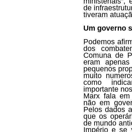
ministeriais”,
de infraestrut
tiveram atuaç
Um governo s
Podemos afirm
dos combate
Comuna de Pa
eram apenas o
pequenos propr
muito numero
como indica
importante no
Marx fala em
não em gover
Pelos dados a
que os operá
de mundo antic
Império e se 