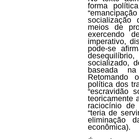
forma polític
“emancipação
socialização
meios de pr
exercendo d
imperativo, di
pode-se afir
desequilíbri
socializado, 
baseada na 
Retomando o
política dos t
“escravidão s
teoricamente 
raciocínio de
“teria de serv
eliminação d
econômica).