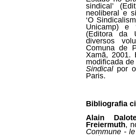
sindical’ (Ed
neoliberal e s
‘O Sindicalism
Unicamp) e ‘
(Editora da
diversos vol
Comuna de Par
Xamã, 2001. E
modificada de
Sindical
por o
Paris.
Bibliografia c
Alain Dalot
Freiermuth
, 
Commune - le