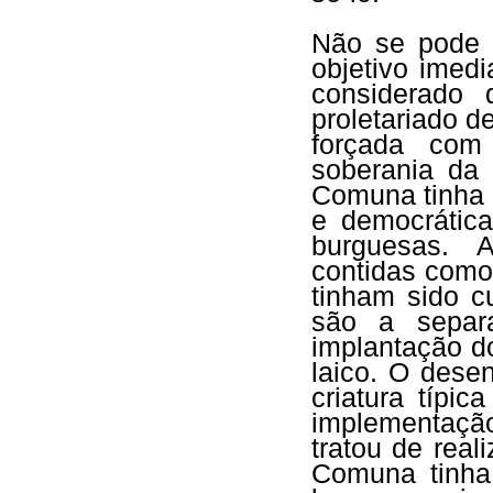
Não se pode p
objetivo imed
considerado 
proletariado d
forçada com
soberania da 
Comuna tinha p
e democrática
burguesas. A
contidas com
tinham sido c
são a separ
implantação do
laico. O desen
criatura típi
implementaçã
tratou de real
Comuna tinha