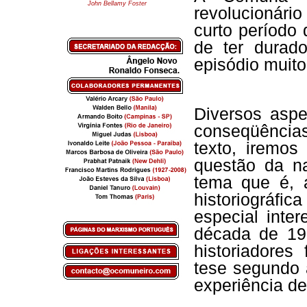
John Bellamy Foster
revolucionário
curto período
de ter dura
episódio muito
Diversos aspe
conseqüências
texto, iremo
questão da na
tema que é, 
historiográfi
especial inte
década de 196
historiadores
tese segundo 
experiência de