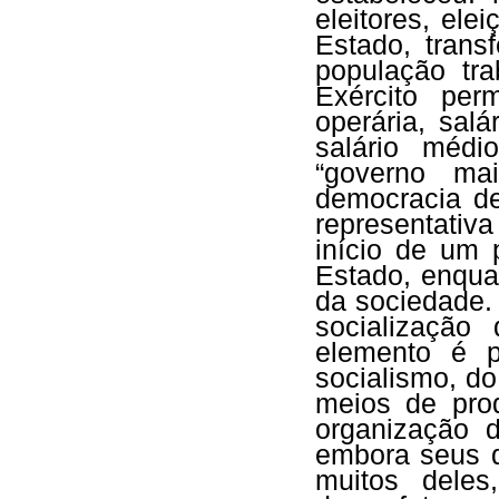
eleitores, ele
Estado, trans
população tra
Exército per
operária, salá
salário méd
“governo mai
democracia d
representativ
início de um 
Estado, enqua
da sociedade. 
socialização
elemento é p
socialismo, d
meios de pro
organização d
embora seus d
muitos deles