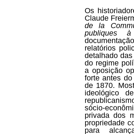
Os historiador
Claude Freierm
de la Commu
publiques à
documentaçã
relatórios pol
detalhado das 
do regime polí
a oposição op
forte antes d
de 1870. Most
ideológico 
republicanis
sócio-econôm
privada dos 
propriedade co
para alcanç