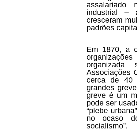
assalariado 
industrial –
cresceram mui
padrões capita
Em 1870, a cl
organizações
organizada 
Associações O
cerca de 40 
grandes grev
greve é um mé
pode ser usado
“plebe urbana
no ocaso do
socialismo”.