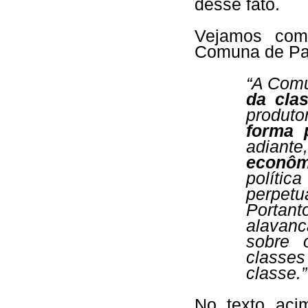
desse fato.
Vejamos com
Comuna de Pari
“A Com
da cla
produto
forma p
adiante
econôm
polític
perpet
Porta
alavanc
sobre 
classes
classe.”
No texto aci