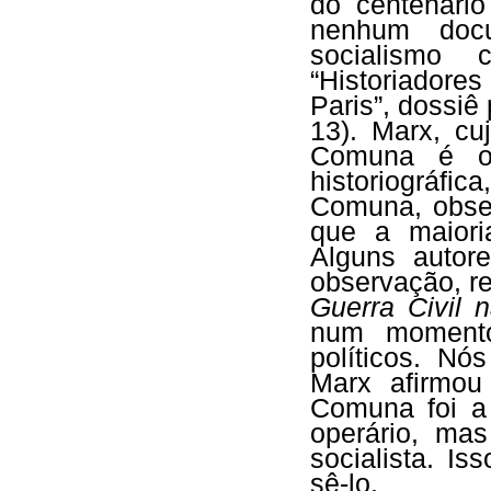
do centenári
nenhum doc
socialismo 
“Historiador
Paris”, dossi
13). Marx, cu
Comuna é o 
historiográfic
Comuna, obse
que a maioria
Alguns autor
observação, re
Guerra Civil 
num momento
políticos. N
Marx afirm
Comuna foi a
operário, ma
socialista. Is
sê-lo.