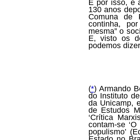
É por isso, e 
130 anos depo
Comuna de Pa
continha, po
mesma” o soci
E, visto os 
podemos dizer 
(
*
) Armando Bo
do Instituto 
da Unicamp, 
de Estudos Ma
‘Crítica Marx
contam-se ‘O 
populismo’ (Ed
Estado no Bras