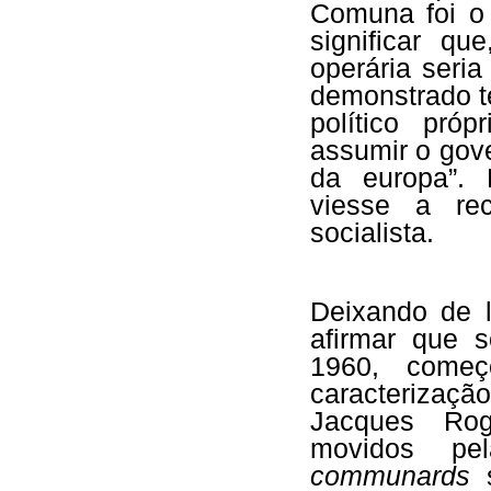
Comuna foi o 
significar q
operária seria
demonstrado t
político pró
assumir o gove
da europa”. 
viesse a re
socialista.
Deixando de l
afirmar que 
1960, começ
caracterizaç
Jacques Rog
movidos pel
communards
s