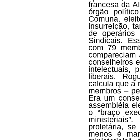
francesa da A
órgão políti
Comuna, elei
insurreição, 
de operários
Sindicais. E
com 79 membr
compareciam 
conselheiros e
intelectuais, 
liberais. Ro
calcula que a 
membros – per
Era um consel
assembléia ele
o “braço exe
ministeriais
proletária, 
menos é marc