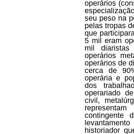
operários (con
especializaçã
seu peso na p
pelas tropas d
que participa
5 mil eram ope
mil diarista
operários met
operários de d
cerca de 90%
operária e po
dos trabalh
operariado d
civil, metalú
representam
contingente 
levantamento
historiador qu