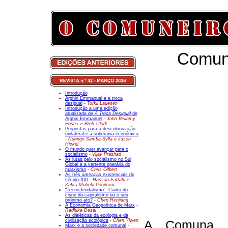
Comun
Introdução
Arghiri Emmanuel e a troca
desigual
- Torkil Lauesen
Introdução a uma edição
atualizada de
A Troca Desigual
de
Arghiri Emmanuel
- John Bellamy
Foster e Brett Clark
Propostas para a descolonização
unilateral e a soberania económica
- Ndongo Samba Sylla e Jason
Hickel
O mundo quer avançar para o
socialismo
- Vijay Prashad
As lutas pelo socialismo no Sul
Global e a vertente operária do
marxismo
- Chris Gilbert
As três ameaças existenciais do
século XXI
- Hassan Fattahi e
Zahra Mohebi-
Pourkani
"Tecno-feudalismo": Canto do
cisne do capitalismo ou o seu
próximo ato?
- Chen Renjiang
A Economia Geopolítica de Marx
-
Radhika Desai
As dialéticas da ecologia e da
civilização ecológica
- Chen Yiwen
A Comuna d
Marx e a sociedade comunal
-