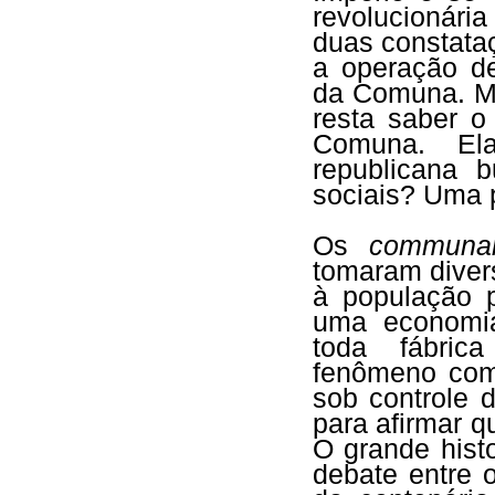
revolucionári
duas constata
a operação de
da Comuna. Ma
resta saber o
Comuna. Ela
republicana 
sociais? Uma p
Os
communa
tomaram diver
à população 
uma economia
toda fábric
fenômeno com
sob controle 
para afirmar q
O grande histo
debate entre o