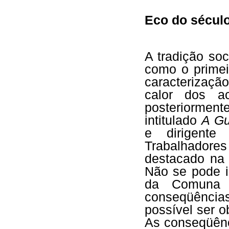
Eco do século
A tradição so
como o primei
caracterização
calor dos ac
posteriormen
intitulado
A Gu
e dirigente
Trabalhadores 
destacado na
Não se pode i
da Comuna 
conseqüências
possível ser o
As conseqüênc