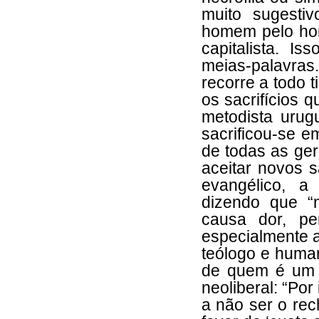
muito sugesti
homem pelo hom
capitalista. I
meias-palavras
recorre a todo 
os sacrifícios 
metodista urug
sacrificou-se 
de todas as ger
aceitar novos sa
evangélico, a 
dizendo que “
causa dor, p
especialmente a
teólogo e huma
de quem é um 
neoliberal: “Por
a não ser o rec