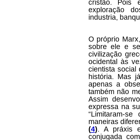
cristão. Poi
exploração do
industria, banqu
O próprio Marx,
sobre ele e s
civilização gr
ocidental às v
cientista socia
história. Mas j
apenas a obse
também não me
Assim desenvo
expressa na su
“Limitaram-se
maneiras difere
(
4
)
. A práxis 
conjugada com