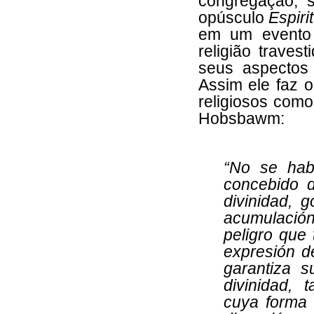
congregação, s
opúsculo
Espiri
em um evento 
religião traves
seus aspectos 
Assim ele faz 
religiosos como
Hobsbawm:
“
No se habl
concebido d
divinidad, g
acumulación
peligro que 
expresión de
garantiza 
divinidad, 
cuya forma 