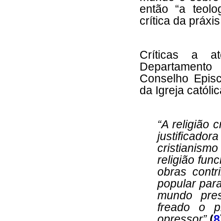
então “a teol
crítica da práxis
Críticas a a
Departament
Conselho Episc
da Igreja católic
“A religião 
justificad
cristianis
religião fun
obras contr
popular par
mundo pres
freado o p
opressor”
(
8