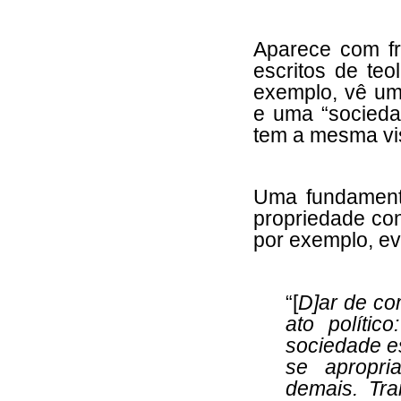
Aparece com fr
escritos de teo
exemplo, vê uma
e uma “socied
tem a mesma v
Uma fundament
propriedade con
por exemplo, ev
“[
D]ar de co
ato polític
sociedade e
se apropri
demais. Tra