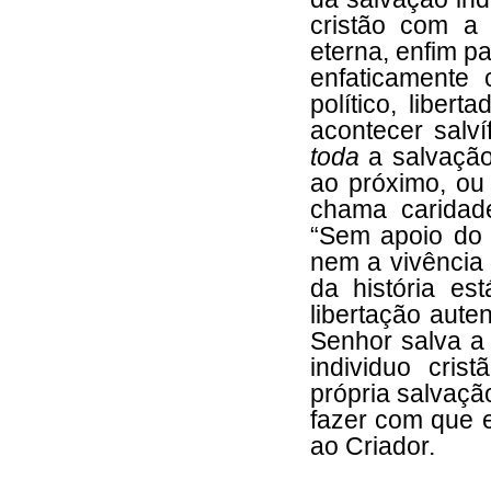
cristão com a
eterna, enfim pa
enfaticamente c
político, liberta
acontecer salv
toda
a salvaçã
ao próximo, ou 
chama caridade
“Sem apoio do 
nem a vivência 
da história es
libertação aute
Senhor salva a 
individuo cri
própria salvaçã
fazer com que 
ao Criador.