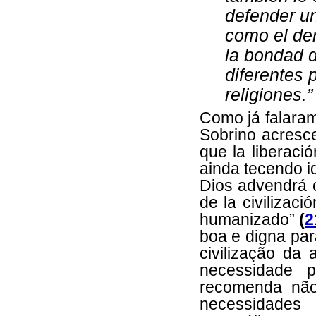
defender un
como el der
la bondad d
diferentes 
religiones.”
Como já falaram
Sobrino acresce
que la liberaci
ainda tecendo i
Dios advendrá c
de la civilizac
humanizado”
(
2
boa e digna par
civilização d
necessidade 
recomenda não
necessidades