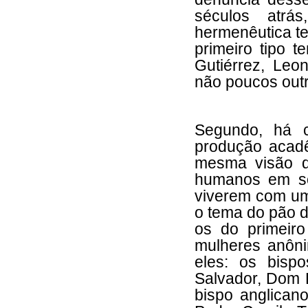
séculos atr
hermenêutica te
primeiro tipo t
Gutiérrez, Leo
não poucos outr
Segundo, há 
produção acadê
mesma visão d
humanos em so
viverem com um 
o tema do pão d
os do primeir
mulheres anôn
eles: os bisp
Salvador, Dom H
bispo anglican