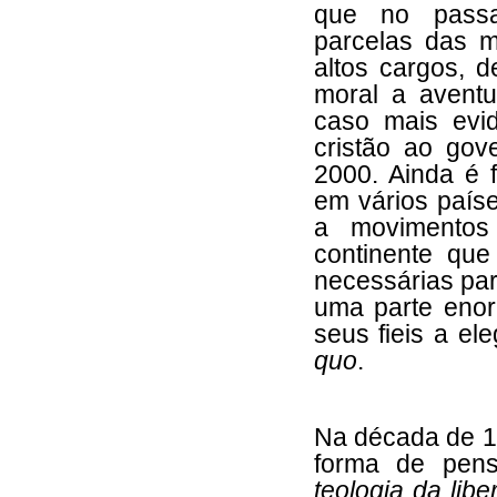
que no passa
parcelas das 
altos cargos, 
moral a aventu
caso mais evi
cristão ao go
2000. Ainda é 
em vários país
a movimentos
continente qu
necessárias par
uma parte enorm
seus fieis a e
quo
.
Na década de 19
forma de pens
teologia da libe