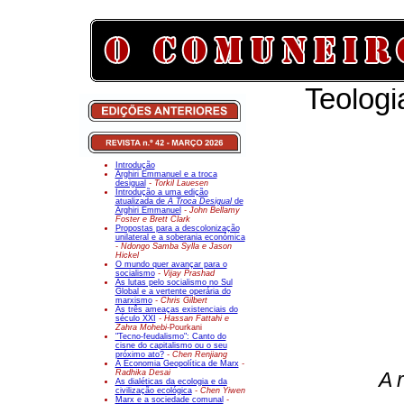
Teologi
Introdução
Arghiri Emmanuel e a troca
desigual
- Torkil Lauesen
Introdução a uma edição
atualizada de
A Troca Desigual
de
Arghiri Emmanuel
- John Bellamy
Foster e Brett Clark
Propostas para a descolonização
unilateral e a soberania económica
- Ndongo Samba Sylla e Jason
Hickel
O mundo quer avançar para o
socialismo
- Vijay Prashad
As lutas pelo socialismo no Sul
Global e a vertente operária do
marxismo
- Chris Gilbert
As três ameaças existenciais do
século XXI
- Hassan Fattahi e
Zahra Mohebi-
Pourkani
"Tecno-feudalismo": Canto do
cisne do capitalismo ou o seu
próximo ato?
- Chen Renjiang
A Economia Geopolítica de Marx
-
Radhika Desai
A 
As dialéticas da ecologia e da
civilização ecológica
- Chen Yiwen
Marx e a sociedade comunal
-