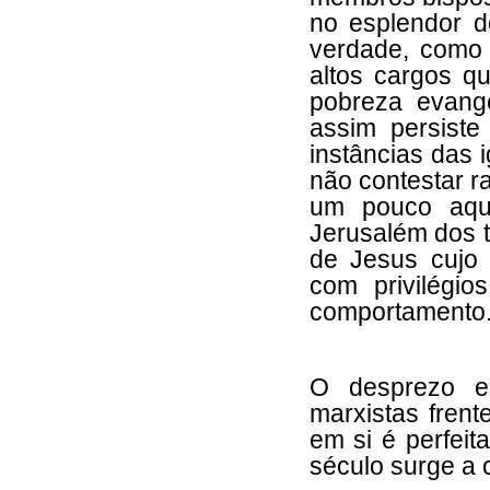
no esplendor 
verdade, como 
altos cargos q
pobreza evangé
assim persist
instâncias das i
não contestar r
um pouco aqu
Jerusalém dos t
de Jesus cujo 
com privilégio
comportamento
O desprezo e
marxistas frent
em si é perfeit
século surge a 