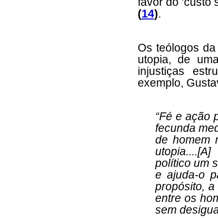
favor do ‘custo
(
14
)
.
Os teólogos da
utopia, de um
injustiças est
exemplo, Gustav
“Fé e ação p
fecunda medi
de homem n
utopia....[
político um 
e ajuda-o p
propósito, a
entre os ho
sem desigua