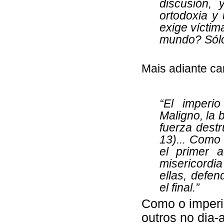
discusión, 
ortodoxia y 
exige víctim
mundo? Sólo
Mais adiante ca
“El imperi
Maligno, la 
fuerza destr
13)... Como 
el primer a
misericordia
ellas, defen
el final.”
Como o imperi
outros no dia-