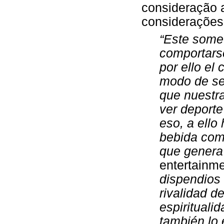
consideração 
considerações
“Este somet
comportarse
por ello el
modo de ser
que nuestra
ver deporte
eso, a ello
bebida com
que genera
entertainm
dispendios 
rivalidad d
espiritualid
también lo 