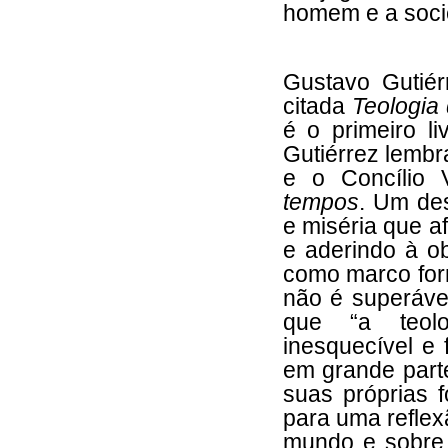
homem e a soc
Gustavo Gutiér
citada
Teologia
é o primeiro li
Gutiérrez lembr
e o Concílio 
tempos
. Um de
e miséria que a
e aderindo à o
como marco form
não é superáve
que “a teolo
inesquecível e
em grande parte
suas próprias f
para uma reflex
mundo e sobre