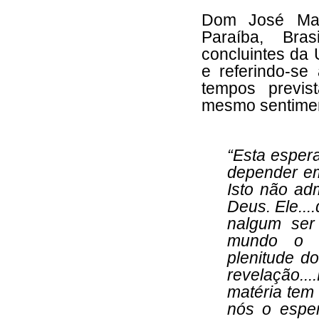
Dom José Mari
Paraíba, Bras
concluintes da
e referindo-se
tempos previs
mesmo sentiment
“Esta espera
depender em
Isto não ad
Deus. Ele...
nalgum ser 
mundo o p
plenitude do
revelação...
matéria tem
nós o espe