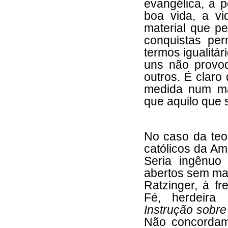
evangélica, a 
boa vida, a v
material que p
conquistas per
termos igualitá
uns não provo
outros. É claro 
medida num ma
que aquilo que 
No caso da teol
católicos da Am
Seria ingênuo
abertos sem ma
Ratzinger, à f
Fé, herdeira 
Instrução sobre
Não concordam