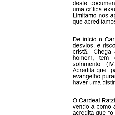
deste documen
uma crítica ex
Limitamo-nos a
que acreditamo
De início o Ca
desvios, e risc
cristã.” Chega
homem, tem 
sofrimento” (I
Acredita que “p
evangelho puram
haver uma disti
O Cardeal Ratzi
vendo-a como a
acredita que “