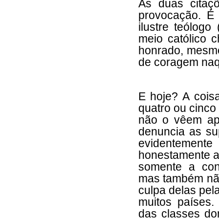
As duas citaç
provocação. É
ilustre teólogo
meio católico c
honrado, mesmo
de coragem naq
E hoje? A cois
quatro ou cinco
não o vêem ap
denuncia as sup
evidentemen
honestamente a 
somente a contr
mas também nã
culpa delas pel
muitos países.
das classes d