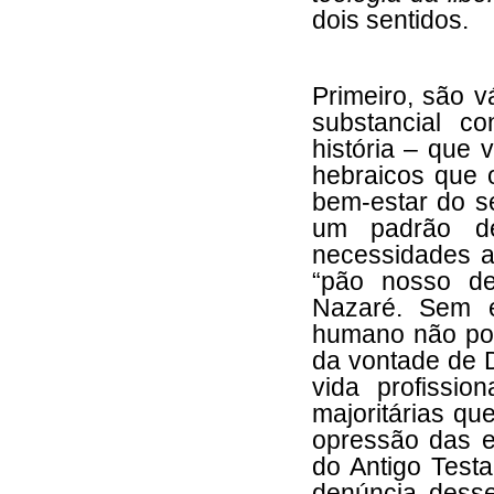
dois sentidos.
Primeiro, são v
substancial c
história – que
hebraicos que 
bem-estar do s
um padrão de
necessidades a
“pão nosso de
Nazaré. Sem e
humano não pod
da vontade de 
vida profissi
majoritárias qu
opressão das e
do Antigo Test
denúncia desse