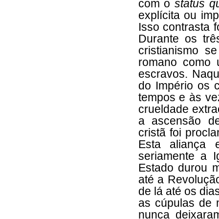
com o
status q
explícita ou im
Isso contrasta 
Durante os trê
cristianismo s
romano como u
escravos. Naqu
do Império os 
tempos e às ve
crueldade extra
a ascensão de
cristã foi procl
Esta aliança 
seriamente a Ig
Estado durou m
até a Revoluçã
de lá até os di
as cúpulas de 
nunca deixaram