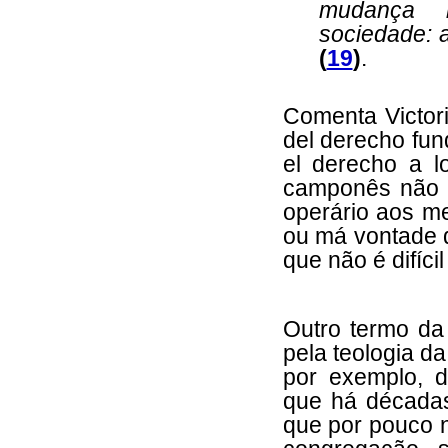
mudança 
sociedade: 
(
19
)
.
Comenta Victor
del derecho fun
el derecho a 
camponês não ti
operário aos m
ou má vontade d
que não é difíci
Outro termo da
pela teologia da
por exemplo, d
que há décadas
que por pouco n