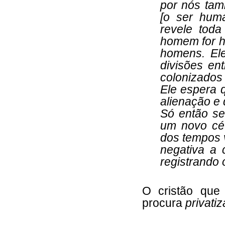
por nós tam
[o ser huma
revele toda
homem for h
homens. El
divisões en
colonizados 
Ele espera 
alienação e
Só então se
um novo céu
dos tempos v
negativa a 
registrando 
O cristão que
procura
privatiz