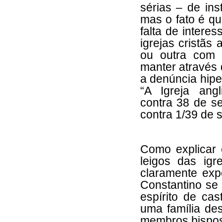
sérias – de ins
mas o fato é qu
falta de intere
igrejas cristãs
ou outra com
manter através
a denúncia hiper
“A Igreja angl
contra 38 de s
contra 1/39 de 
Como explicar 
leigos das igr
claramente exp
Constantino se 
espírito de cas
uma família des
membros bispos