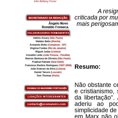
John Bellamy Foster
A resig
criticada por m
mais perigosame
Resumo:
Não obstante ce
e cristianismo,
da libertação”.
aderiu ao po
simplicidade de
em Marx não ob