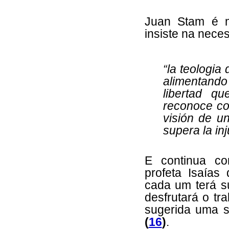
Juan Stam é 
insiste na nece
“la teologia
alimentando
libertad q
reconoce com
visión de un
supera la inj
E continua co
profeta Isaías
cada um terá s
desfrutará o tr
sugerida uma s
(
16
)
.