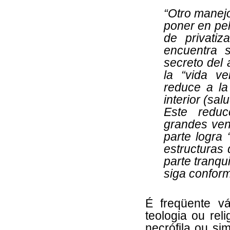
“Otro manejo
poner en pel
de privatiz
encuentra s
secreto del 
la “vida ve
reduce a la 
interior (sal
Este reduc
grandes vent
parte logra 
estructuras 
parte tranqu
siga conform
É freqüente vá
teologia ou rel
necrófila ou si