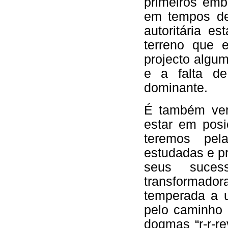
primeiros emb
em tempos de 
autoritária e
terreno que e
projecto algum
e a falta de
dominante.
É também ver
estar em posi
teremos pela
estudadas e pr
seus suces
transformado
temperada a u
pelo caminho
dogmas “r-r-r