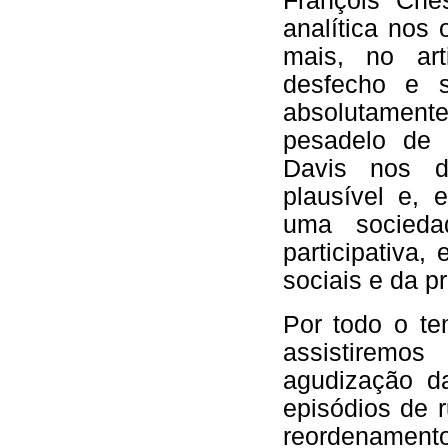
François Che
analítica nos
mais, no ar
desfecho e s
absolutamente
pesadelo de
Davis nos d
plausível e, 
uma sociedad
participativa
sociais e da p
Por todo o t
assistiremo
agudização d
episódios de r
reordenament