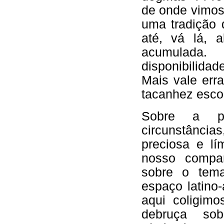
de onde vimos
uma tradição 
até, vá lá, a
acumulada
disponibilid
Mais vale err
tacanhez esco
Sobre a pr
circunstânci
preciosa e l
nosso compan
sobre o tema
espaço latino
aqui coligimo
debruça so