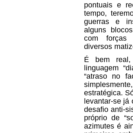
pontuais e r
tempo, teremos
guerras e ins
alguns blocos
com forças 
diversos matiz
É bem real,
linguagem “di
“atraso no fa
simplesmente
estratégica. 
levantar-se já
desafio anti-s
próprio de “s
azimutes é ai