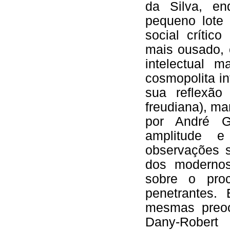
da Silva, en
pequeno lote 
social crític
mais ousado,
intelectual m
cosmopolita i
sua reflexão
freudiana), ma
por André G
amplitude e
observações s
dos moderno
sobre o proc
penetrantes
mesmas preoc
Dany-Robert