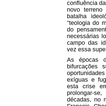
confluência da
novo terreno
batalha ideo
"teologia do 
do pensament
necessárias l
campo das ide
vez essa super
As épocas d
bifurcações s
oportunidade
exíguas e fu
esta crise e
prolongar-s
décadas, no 