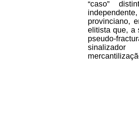
“caso” dist
independen
provinciano, 
elitista que, 
pseudo-fractu
sinalizad
mercantilizaçã