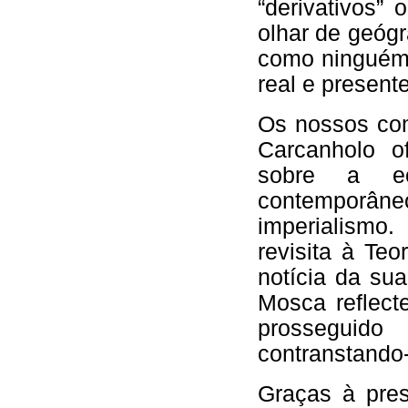
“derivativos”
olhar de geóg
como ninguém,
real e presente
Os nossos com
Carcanholo o
sobre a ec
contemporân
imperialismo
revisita à Te
notícia da su
Mosca reflect
prosseguid
contranstando-
Graças à pre