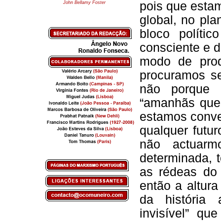
pois que estam
John Bellamy Foster
global, no pla
bloco políti
consciente e 
modo de prod
procuramos se
não porque a
“amanhãs que 
estamos conv
qualquer futu
não actuarm
determinada, 
as rédeas do 
então a altura
da história
invisível” qu