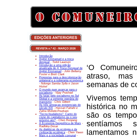
Introdução
Arghiri Emmanuel e a troca
desigual
- Torkil Lauesen
‘O Comuneiro
Introdução a uma edição
atualizada de
A Troca Desigual
de
Arghiri Emmanuel
- John Bellamy
atraso, mas
Foster e Brett Clark
Propostas para a descolonização
unilateral e a soberania económica
semanas de cor
- Ndongo Samba Sylla e Jason
Hickel
O mundo quer avançar para o
socialismo
- Vijay Prashad
Vivemos temp
As lutas pelo socialismo no Sul
Global e a vertente operária do
marxismo
- Chris Gilbert
histórica no 
As três ameaças existenciais do
século XXI
- Hassan Fattahi e
Zahra Mohebi-
Pourkani
são os tempo
"Tecno-feudalismo": Canto do
cisne do capitalismo ou o seu
próximo ato?
- Chen Renjiang
sentíamos s
A Economia Geopolítica de Marx
-
Radhika Desai
As dialéticas da ecologia e da
lamentamos nã
civilização ecológica
- Chen Yiwen
Marx e a sociedade comunal
-