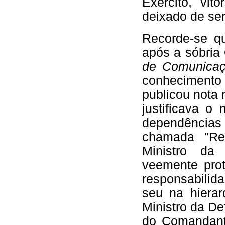
Exército, vi
deixado de se
Recorde-se q
após a sóbria
de Comunicaç
conheciment
publicou nota 
justificava o
dependências
chamada "Re
Ministro da
veemente prot
responsabilid
seu na hierar
Ministro da D
do Comandante