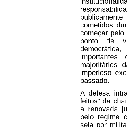
institucionali
responsabil
publicamente
cometidos dur
começar pelo 
ponto de vi
democrática
importantes
majoritários
imperioso exe
passado.
A defesa intr
feitos" da c
a renovada ju
pelo regime d
seja por milit