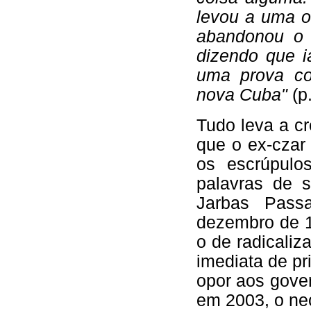
levou a uma o
abandonou o 
dizendo que i
uma prova co
nova Cuba"
(p
Tudo leva a cr
que o ex-czar
os escrúpulo
palavras de s
Jarbas Passa
dezembro de 19
o de radicaliz
imediata de p
opor aos gover
em 2003, o neo