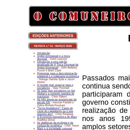
Introdução
Arghiri Emmanuel e a troca
desigual
- Torkil Lauesen
Introdução a uma edição
atualizada de
A Troca Desigual
de
Arghiri Emmanuel
- John Bellamy
Foster e Brett Clark
Propostas para a descolonização
Passados mai
unilateral e a soberania económica
- Ndongo Samba Sylla e Jason
Hickel
continua send
O mundo quer avançar para o
socialismo
- Vijay Prashad
As lutas pelo socialismo no Sul
participaram
Global e a vertente operária do
marxismo
- Chris Gilbert
As três ameaças existenciais do
governo const
século XXI
- Hassan Fattahi e
Zahra Mohebi-
Pourkani
realização de
"Tecno-feudalismo": Canto do
cisne do capitalismo ou o seu
próximo ato?
- Chen Renjiang
nos anos 195
A Economia Geopolítica de Marx
-
Radhika Desai
As dialéticas da ecologia e da
amplos setores
civilização ecológica
- Chen Yiwen
Marx e a sociedade comunal
-