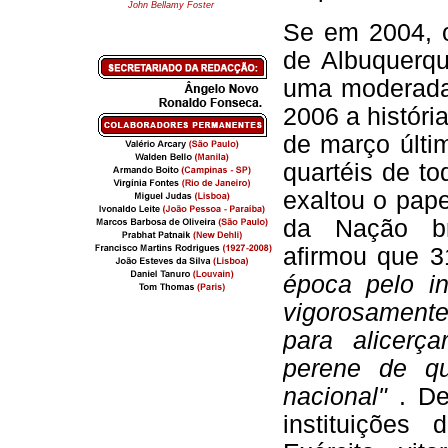
John Bellamy Foster
Se em 2004, o
de Albuquerqu
uma modera
2006 a história
de março últi
quartéis de t
exaltou o pap
da Nação bra
afirmou que 
época pelo in
vigorosamente
para alicerç
perene de qu
nacional"
. D
instituições