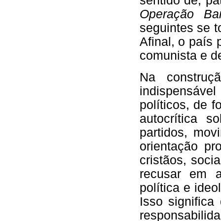
sentido de, pa
Operação Ba
seguintes se t
Afinal, o país 
comunista e de
Na construç
indispensáv
políticos, de 
autocrítica s
partidos, mov
orientação pr
cristãos, soci
recusar em a
política e ide
Isso signific
responsabil