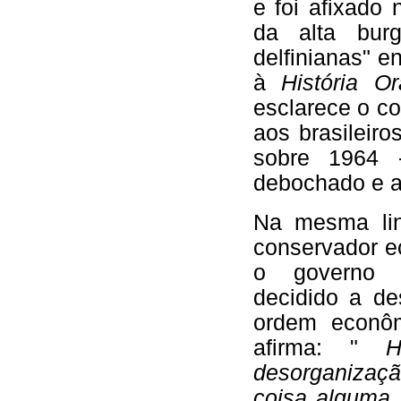
e foi afixado
da alta burg
delfinianas" 
à
História O
esclarece o co
aos brasileiro
sobre 1964 
debochado e a
Na mesma lin
conservador e
o governo G
decidido a des
ordem econôm
afirma: "
desorganizaç
coisa alguma.