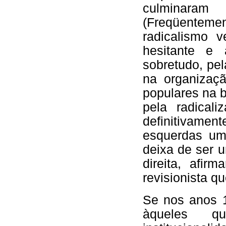
culminara
(Freqüentemen
radicalismo v
hesitante e 
sobretudo, pel
na organizaç
populares na b
pela radicali
definitivamente
esquerdas um
deixa de ser 
direita, afir
revisionista q
Se nos anos 1
àqueles