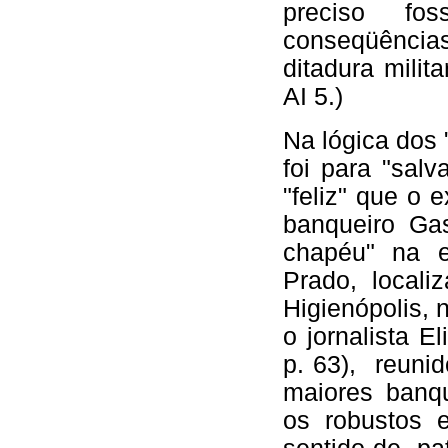
preciso f
conseqüên
ditadura milit
AI 5.)
Na lógica dos
foi para "sal
"feliz" que o 
banqueiro Gas
chapéu" na e
Prado, locali
Higienópolis,
o jornalista E
p. 63), reuni
maiores banqu
os robustos 