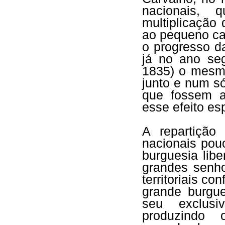
nacionais, 
multiplicação
ao pequeno ca
o progresso da
já no ano se
1835) o mesmo
junto e num só
que fossem a
esse efeito es
A repartição
nacionais pou
burguesia lib
grandes senho
territoriais c
grande burgue
seu exclusi
produzindo 