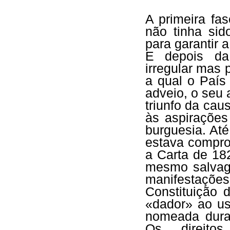
A primeira fa
não tinha sid
para garantir
E depois da 
irregular mas 
a qual o País 
adveio, o seu 
triunfo da ca
às aspiraçõe
burguesia. At
estava compro
a Carta de 18
mesmo salvagu
manifestaç
Constituição 
«dador» ao us
nomeada duran
Os direito