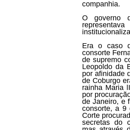
companhia.
O governo d
representa
institucionaliz
Era o caso da
consorte Fern
de supremo co
Leopoldo da B
por afinidade 
de Coburgo er
rainha Maria 
por procuraçã
de Janeiro, e f
consorte, a 9
Corte procura
secretas do 
mas através d