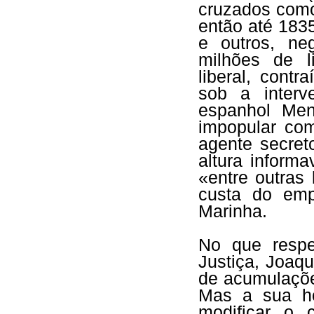
cruzados como
então até 183
e outros, ne
milhões de l
liberal, cont
sob a interv
espanhol Men
impopular com
agente secret
altura informa
«entre outras
custa do em
Marinha.
No que respe
Justiça, Joaq
de acumulaçõe
Mas a sua ho
modificar o 