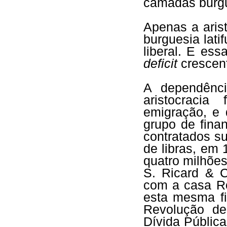
camadas burg
Apenas a arist
burguesia lati
liberal. E es
deficit
crescent
A dependênci
aristocraci
emigração, e
grupo de fina
contratados s
de libras, em 
quatro milhõe
S. Ricard & C
com a casa Ro
esta mesma fi
Revolução d
Dívida Pública