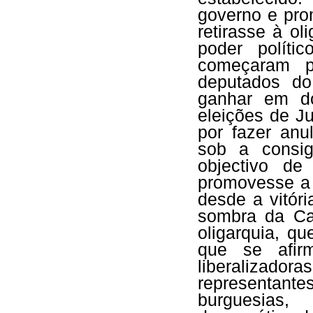
governo e pro
retirasse à o
poder políti
começaram p
deputados do
ganhar em do
eleições de Ju
por fazer anu
sob a consig
objectivo de
promovesse a 
desde a vitór
sombra da Car
oligarquia, qu
que se afir
liberalizador
representant
burguesias,