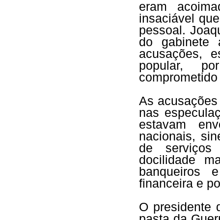
eram acoimad
insaciável qu
pessoal. Joaq
do gabinete 
acusações, 
popular, p
comprometido 
As acusações 
nas especula
estavam env
nacionais, sin
de serviços 
docilidade ma
banqueiros e
financeira e p
O presidente 
pasta da Guerr