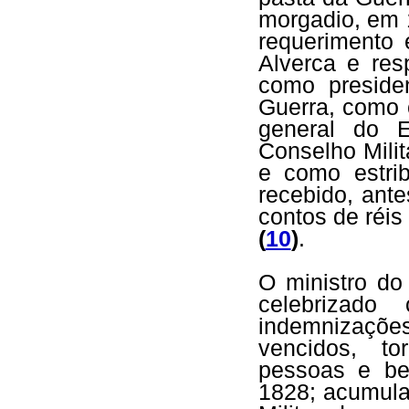
morgadio, em 
requerimento
Alverca e resp
como preside
Guerra, como 
general do 
Conselho Mili
e como estrib
recebido, ant
contos de réis
(
10
)
.
O ministro do
celebrizad
indemnizações
vencidos, to
pessoas e be
1828; acumula