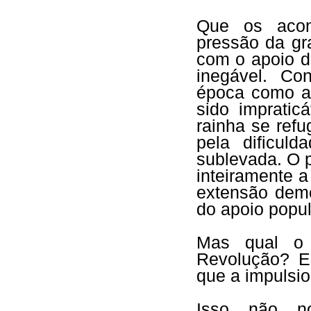
Que os acon
pressão da gr
com o apoio d
inegável. Co
época como a c
sido imprati
rainha se refu
pela dificul
sublevada. O 
inteiramente a
extensão demo
do apoio popul
Mas qual o c
Revolução? E 
que a impulsi
Isso não no