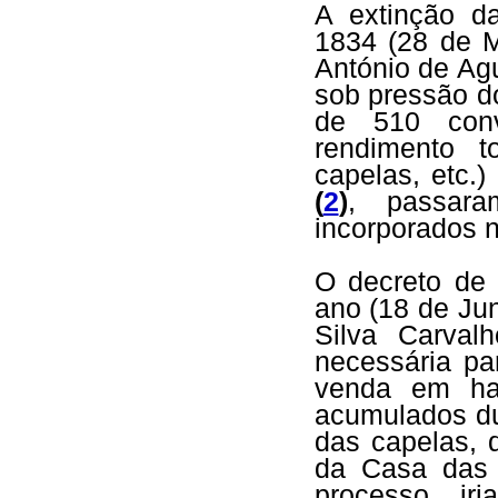
A extinção da
1834 (28 de M
António de Ag
sob pressão d
de 510 con
rendimento to
capelas, etc.
(
2
)
, passar
incorporados 
O decreto de
ano (18 de Jun
Silva Carval
necessária pa
venda em ha
acumulados du
das capelas, 
da Casa das 
processo, iri