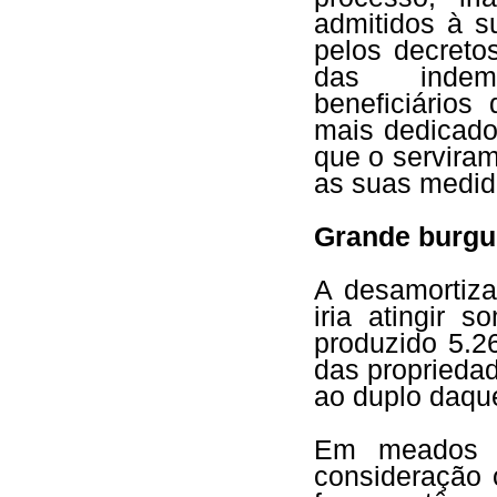
admitidos à s
pelos decreto
das indemn
beneficiários
mais dedicado
que o servira
as suas medid
Grande burgues
A desamortiza
iria atingir 
produzido 5.26
das proprieda
ao duplo daqu
Em meados d
consideração