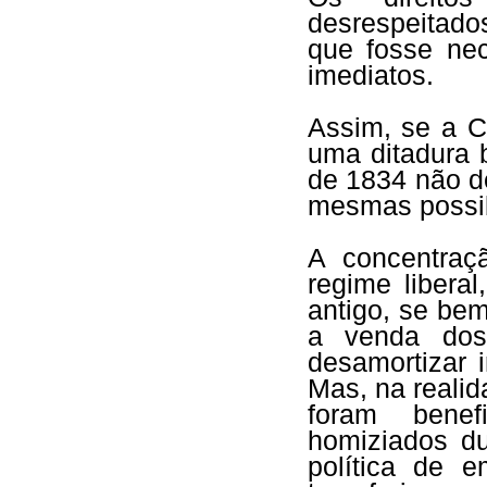
desrespeitad
que fosse nec
imediatos.
Assim, se a C
uma ditadura b
de 1834 não d
mesmas possib
A concentraç
regime libera
antigo, se bem
a venda dos 
desamortizar i
Mas, na realid
foram benef
homiziados du
política de 