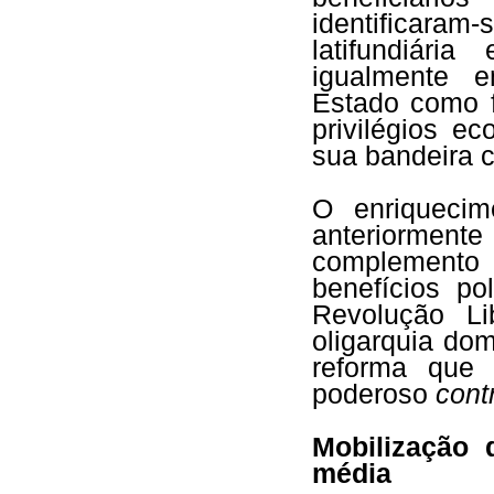
identificara
latifundiári
igualmente 
Estado como 
privilégios e
sua bandeira
O enriquecim
anteriorment
complemento 
benefícios po
Revolução Li
oligarquia dom
reforma que 
poderoso
cont
Mobilização 
média