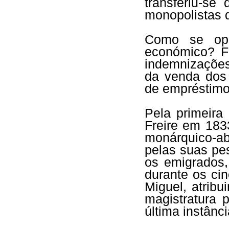
transferiu-se
monopolistas d
Como se ope
económico? F
indemnizações
da venda dos 
de empréstimo
Pela primeira
Freire em 183
monárquico-ab
pelas suas pe
os emigrados,
durante os ci
Miguel, atrib
magistratura 
última instânci