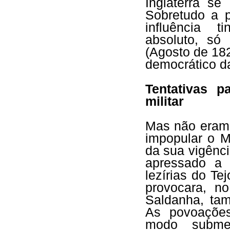
Inglaterra se
Sobretudo a p
influência 
absoluto, só 
(Agosto de 18
democrático d
Tentativas p
militar
Mas não eram
impopular o M
da sua vigênci
apressado a
lezírias do T
provocara, no
Saldanha, ta
As povoações
modo submet