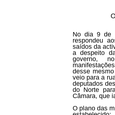
O
No dia 9 de 
respondeu ao
saídos da acti
a despeito d
governo, n
manifestações
desse mesmo d
veio para a ru
deputados des
do Norte par
Câmara, que ia
O plano das m
estabelecido: