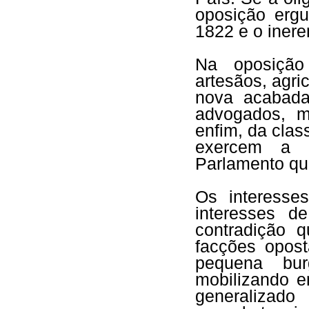
oposição ergu
1822 e o inere
Na oposição
artesãos, agri
nova acabada
advogados, ma
enfim, da clas
exercem a f
Parlamento qu
Os interesse
interesses d
contradição 
facções opost
pequena bur
mobilizando e
generalizado