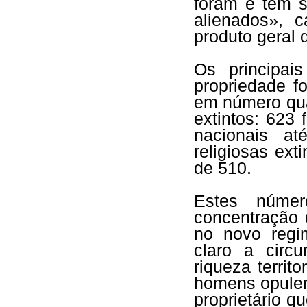
foram e têm s
alienados», 
produto geral
Os principais
propriedade f
em número qua
extintos: 623
nacionais a
religiosas ex
de 510.
Estes núme
concentração 
no novo regi
claro a circ
riqueza territ
homens opulent
proprietário 