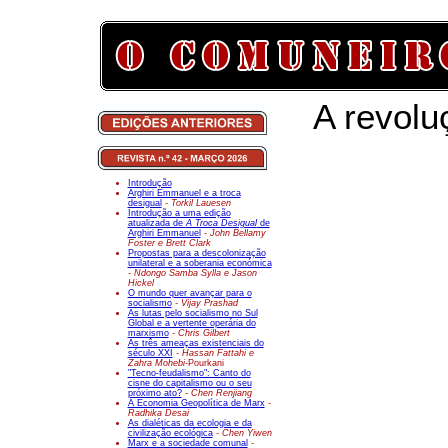
A revol
Introdução
Arghiri Emmanuel e a troca
desigual
- Torkil Lauesen
Introdução a uma edição
atualizada de
A Troca Desigual
de
Arghiri Emmanuel
- John Bellamy
Foster e Brett Clark
Propostas para a descolonização
unilateral e a soberania económica
- Ndongo Samba Sylla e Jason
Hickel
O mundo quer avançar para o
socialismo
- Vijay Prashad
As lutas pelo socialismo no Sul
Global e a vertente operária do
marxismo
- Chris Gilbert
As três ameaças existenciais do
século XXI
- Hassan Fattahi e
Zahra Mohebi-
Pourkani
"Tecno-feudalismo": Canto do
cisne do capitalismo ou o seu
próximo ato?
- Chen Renjiang
A Economia Geopolítica de Marx
-
Radhika Desai
As dialéticas da ecologia e da
civilização ecológica
- Chen Yiwen
Marx e a sociedade comunal
-