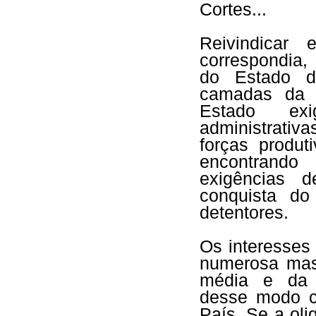
Cortes...
Reivindicar 
correspondia,
do Estado d
camadas da b
Estado exi
administrativ
forças produt
encontrando
exigências d
conquista do
detentores.
Os interesses 
numerosa mas
média e da p
desse modo c
País. Se a ol