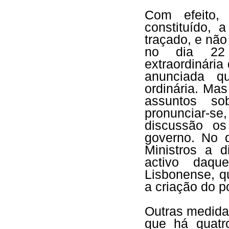
Com efeito, 
constituído, 
traçado, e nã
no dia 22 
extraordinária
anunciada q
ordinária. Ma
assuntos s
pronunciar-se
discussão o
governo. No 
Ministros a d
activo daqu
Lisbonense, q
a criação do p
Outras medidas
que há quatr