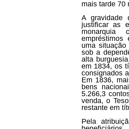
mais tarde 70 
A gravidade 
justificar as
monarquia c
empréstimos 
uma situação 
sob a dependê
alta burguesi
em 1834, os t
consignados a
Em 1836, mai
bens nacionai
5.266,3 contos
venda, o Teso
restante em tít
Pela atribui
beneficiári