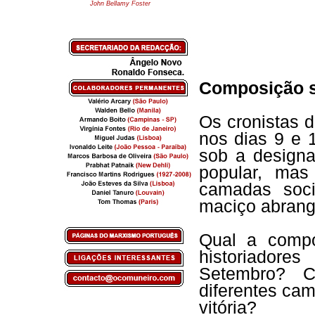
John Bellamy Foster
Composição s
Os cronistas 
nos dias 9 e 
sob a design
popular, mas
camadas soci
maciço abrang
Qual a compo
historiadore
Setembro? 
diferentes ca
vitória?