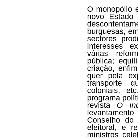
O monopólio e
novo Estado 
descontentam
burguesas, e
sectores pro
interesses e
várias refor
pública; equil
criação, enfi
quer pela e
transporte 
coloniais, e
programa polít
revista
O Ind
levantament
Conselho do 
eleitoral, e 
ministros cel