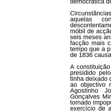
democrática do
Circunstância
aquelas con
descontentam
móbil de acçã
seis meses ant
facção mais c
tempo que a p
de 1836 causa
A constituição
presidido pel
tinha deixado 
ao objectivo 
Agostinho Jo
Gonçalves Mir
tornado impop
exercício de 