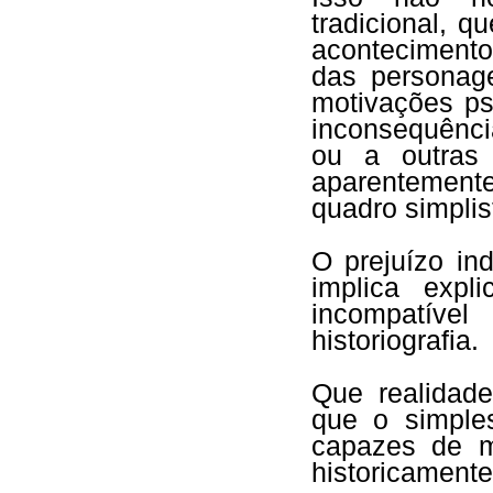
tradicional, 
acontecimentos
das personag
motivações ps
inconsequênci
ou a outras 
aparentemen
quadro simplis
O prejuízo indi
implica expl
incompatíve
historiografia.
Que realidade
que o simples
capazes de mo
historicament