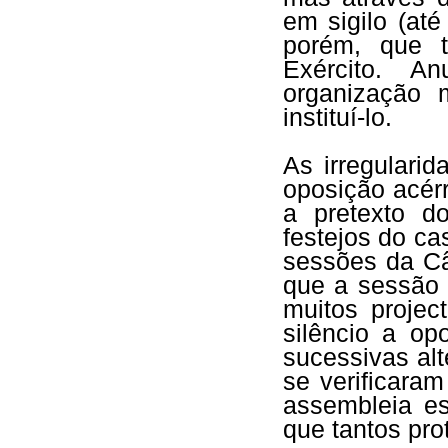
em sigilo (até
porém, que t
Exército. A
organização m
instituí-lo.
As irregulari
oposição acér
a pretexto d
festejos do c
sessões da Câ
que a sessão 
muitos projec
silêncio a op
sucessivas al
se verificara
assembleia es
que tantos pro