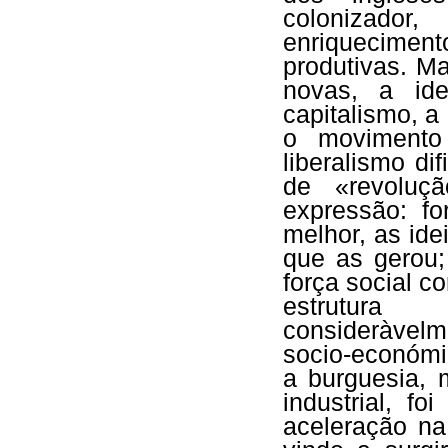
colonizado
enriqueciment
produtivas. M
novas, a ideo
capitalismo, a 
o movimento
liberalismo d
de «revoluç
expressão: f
melhor, as ide
que as gerou;
força social c
estrutura 
consideràvelm
socio-económi
a burguesia, 
industrial, f
aceleração na