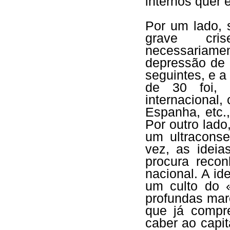
internos quer 
Por um lado, 
grave cris
necessariamen
depressão de 
seguintes, e 
de 30 foi, a
internacional
Espanha, etc.,
Por outro lado
um ultraconse
vez, as idei
procura recon
nacional. A id
um culto do 
profundas mar
que já compr
caber ao capit