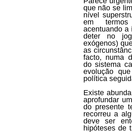
Parece urgent
que não se lim
nível superstr
em termos e
acentuando a 
deter no jo
exógenos) que
as circunstân
facto, numa 
do sistema ca
evolução que
política segui
Existe abunda
aprofundar um
do presente t
recorreu a al
deve ser ent
hipóteses de 