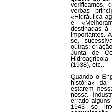
verificamos, 
verbas princ
«Hidráulica ag
e «Melhoram
destinadas à
importantes. A
se, sucessiv
outras: criaç
Junta de Co
Hidroagrícola
(1938), etc..
Quando o Eng
história» da
estarem nessa
nossa industr
errado alguns
1943 se int