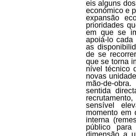
eis alguns dos
económico e p
expansão eco
prioridades q
em que se im
apoiá-lo cada 
as disponibil
de se recorre
que se torna 
nível técnico
novas unidades
mão-de-obra.
sentida direc
recrutament
sensível ele
momento em q
interna (reme
público para
dimensão a u