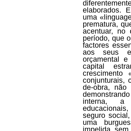
diferenteme
elaborados. 
uma «linguage
prematura, qu
acentuar, no 
período, que 
factores essen
aos seus es
orçamental e 
capital estr
crescimento 
conjunturais,
de-obra, não
demonstrando
interna, a 
educacionais
seguro social
uma burgues
impelida, sem 