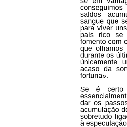
se em vanta
conseguimos 
saldos acum
sangue que se
para viver un
país rico se
fomento com 
que olhamos 
durante os úl
ùnicamente 
acaso da sor
fortuna».
Se é certo 
essencialment
dar os passos
acumulação de
sobretudo lig
à especulação