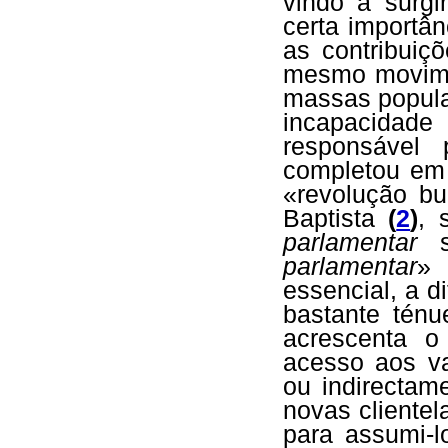
vindo a surgi
certa importân
as contribuiç
mesmo movime
massas popula
incapacidad
responsável
completou em 
«revolução bu
Baptista
(
2
)
, 
parlamentar
su
parlamentar
» 
essencial, a d
bastante ténu
acrescenta o
acesso aos va
ou indirectame
novas cliente
para assumi-l