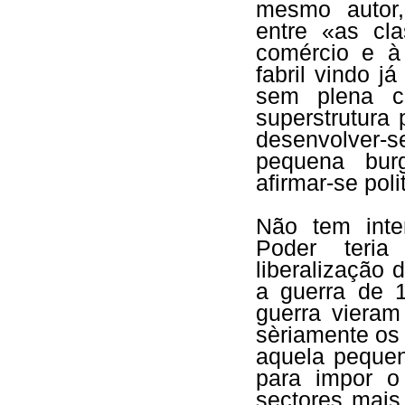
mesmo autor,
entre «as cla
comércio e à 
fabril vindo 
sem plena c
superstrutura 
desenvolver-s
pequena bur
afirmar-se pol
Não tem inte
Poder teri
liberalização
a guerra de 
guerra vieram
sèriamente os
aquela pequen
para impor o
sectores mais