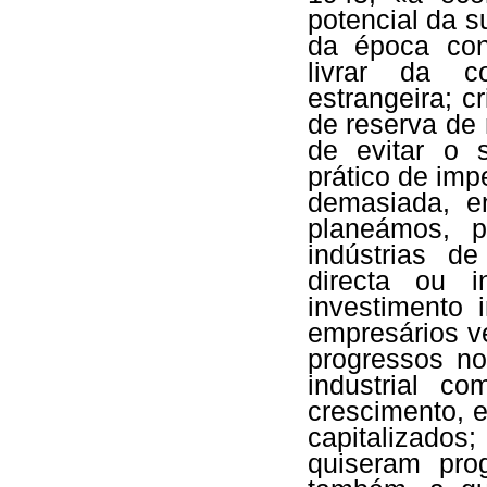
potencial da 
da época con
livrar da co
estrangeira; 
de reserva de 
de evitar o 
prático de imp
demasiada, en
planeámos, 
indústrias d
directa ou i
investimento 
empresários v
progressos no
industrial c
crescimento, 
capitalizados
quiseram prog