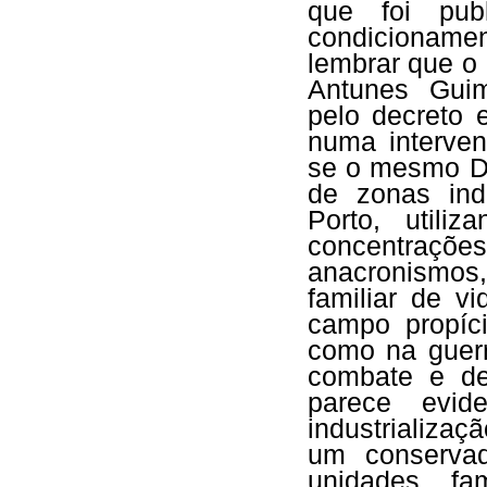
que foi publ
condicionamen
lembrar que o 
Antunes Guim
pelo decreto 
numa interven
se o mesmo Dr
de zonas ind
Porto, utili
concentraçõ
anacronismos
familiar de v
campo propíc
como na guerr
combate e de
parece evid
industrializaç
um conserva
unidades fa