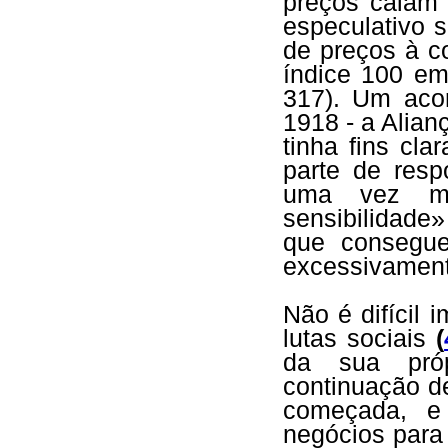
preços caiam
especulativo 
de preços à c
índice 100 e
317). Um aco
1918 - a Alian
tinha fins cla
parte de resp
uma vez ma
sensibilidade»
que consegu
excessivament
Não é difícil 
lutas sociais
(
da sua próp
continuação d
começada, e
negócios para 