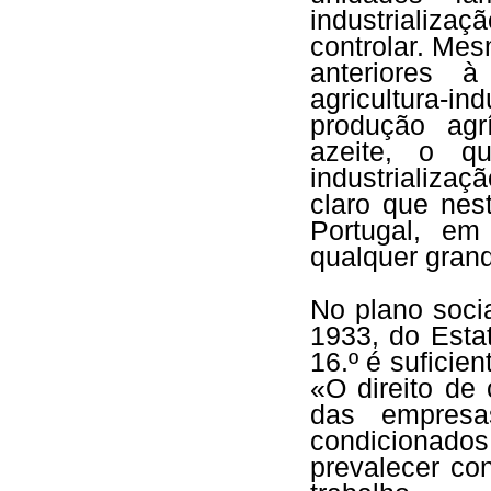
industrializa
controlar. Me
anteriores 
agricultura-ind
produção agr
azeite, o 
industrializa
claro que nes
Portugal, em
qualquer grand
No plano soci
1933, do Esta
16.º é suficien
«O direito de
das empresa
condicionados
prevalecer con