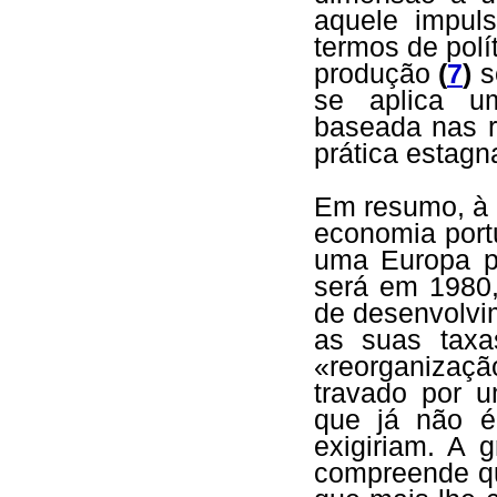
aquele impul
termos de pol
produção
(
7
)
s
se aplica uma
baseada nas r
prática estagn
Em resumo, à 
economia port
uma Europa p
será em 1980,
de desenvolvim
as suas taxa
«reorganizaçã
travado por u
que já não é
exigiriam. A g
compreende qu