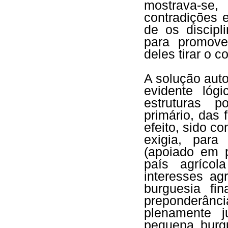
mostrava-se
contradições 
de os discipl
para promove
deles tirar o 
A solução aut
evidente lóg
estruturas p
primário, das
efeito, sido c
exigia, para
(apoiado em p
país agríco
interesses ag
burguesia fi
preponderânci
plenamente 
pequena burgu