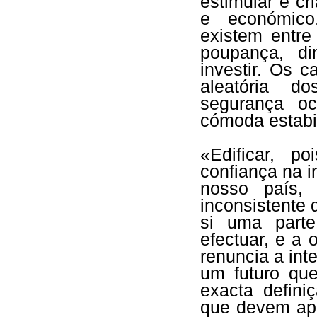
estimular e cr
e económico
existem entre
poupança, di
investir. Os c
aleatória d
segurança oc
cómoda estabil
«Edificar, 
confiança na i
nosso país, 
inconsistente 
si uma parte
efectuar, e a
renuncia a inte
um futuro que
exacta defin
que devem apro