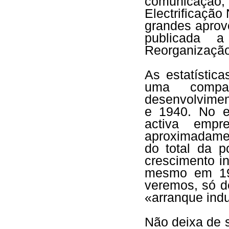
comunicação
Electrificação
grandes aprov
publicada 
Reorganização 
As estatístic
uma compa
desenvolvimen
e 1940. No e
activa empr
aproximadame
do total da p
crescimento in
mesmo em 19
veremos, só d
«arranque indu
Não deixa de s