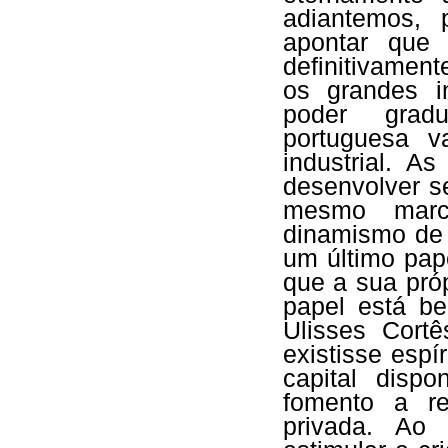
adiantemos, 
apontar que 
definitivamen
os grandes in
poder gradu
portuguesa v
industrial. A
desenvolver s
mesmo marc
dinamismo de 
um último pa
que a sua pró
papel está be
Ulisses Cort
existisse espí
capital dispo
fomento a rea
privada. Ao 