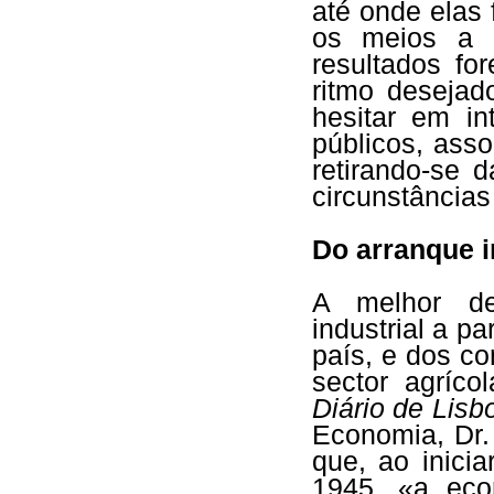
até onde elas 
os meios a a
resultados fo
ritmo desejad
hesitar em in
públicos, ass
retirando-se 
circunstâncias
Do arranque i
A melhor de
industrial a p
país, e dos c
sector agríco
Diário de Lisb
Economia, Dr. 
que, ao inici
1945, «a eco