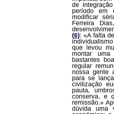
de integraçã
período em q
modificar sèr
Ferreira Dia
desenvolvimen
(
6
)
: «A falta 
individualism
que levou mu
montar uma 
bastantes boa
regular remu
nossa gente a
para se lanç
civilização e
pauta, umbr
conserva, e q
remissão.» Ap
dúvida uma v