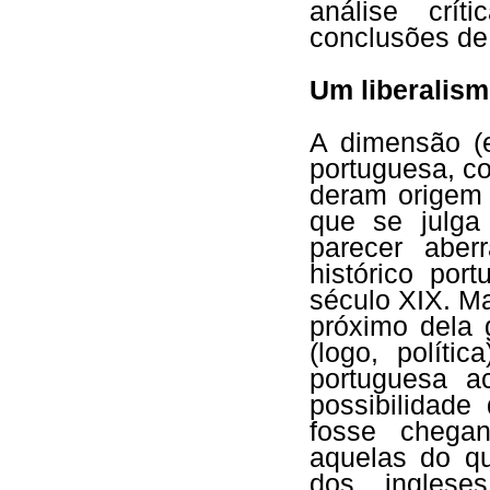
análise crít
conclusões de 
Um liberalism
A dimensão (
portuguesa, c
deram origem 
que se julga
parecer aber
histórico por
século XIX. M
próximo dela 
(logo, políti
portuguesa a
possibilidade
fosse chegan
aquelas do q
dos ingles