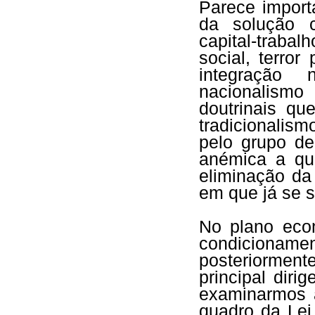
Parece import
da solução c
capital-traba
social, terror
integração 
nacionalismo 
doutrinais qu
tradicionalis
pelo grupo de
anémica a que
eliminação da
em que já se s
No plano eco
condiciona
posteriorment
principal diri
examinarmos 
quadro da Lei