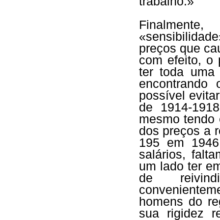
trabalho.»
Finalmente, 
«sensibilidade
preços que cau
com efeito, o
ter toda uma 
encontrando o
possível evit
de 1914-1918
mesmo tendo e
dos preços a r
195 em 1946
salários, falt
um lado ter em
de reivind
convenienteme
homens do reg
sua rigidez 