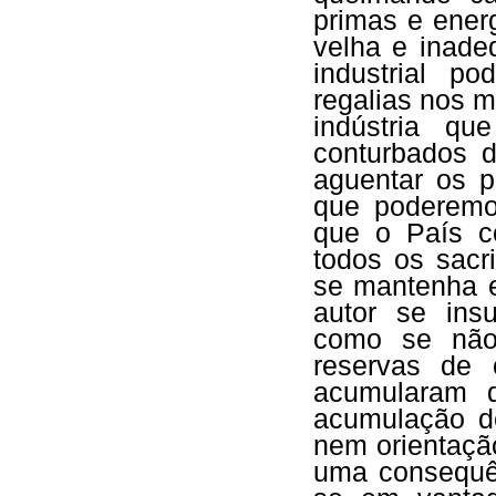
primas e ener
velha e inad
industrial p
regalias nos 
indústria qu
conturbados d
aguentar os p
que poderemos
que o País c
todos os sacri
se mantenha e
autor se ins
como se não 
reservas de 
acumularam d
acumulação d
nem orientaçã
uma consequên