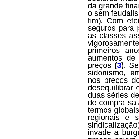
da grande fin
o semifeudalis
fim). Com efe
seguros para 
as classes ass
vigorosament
primeiros an
aumentos de 
preços
(
3
)
. S
sidonismo, em
nos preços do
desequilibrar
duas séries de
de compra sal
termos globais
regionais e s
sindicalização)
invade a burg