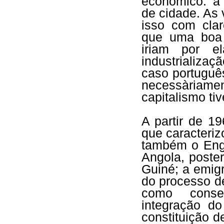
económico: a 
de cidade. As
isso com cla
que uma boa 
iriam por e
industrializa
caso português,
necessàriame
capitalismo ti
A partir de 1
que caracteri
também o Eng.
Angola, poste
Guiné; a emig
do processo de
como conse
integração do
constituição 