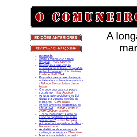
A lon
mar
Introdução
Arghiri Emmanuel e a troca
desigual
- Torkil Lauesen
Introdução a uma edição
atualizada de
A Troca Desigual
de
Arghiri Emmanuel
- John Bellamy
Foster e Brett Clark
Propostas para a descolonização
unilateral e a soberania económica
- Ndongo Samba Sylla e Jason
Hickel
O mundo quer avançar para o
socialismo
- Vijay Prashad
As lutas pelo socialismo no Sul
Global e a vertente operária do
marxismo
- Chris Gilbert
As três ameaças existenciais do
século XXI
- Hassan Fattahi e
Zahra Mohebi-
Pourkani
"Tecno-feudalismo": Canto do
cisne do capitalismo ou o seu
próximo ato?
- Chen Renjiang
A Economia Geopolítica de Marx
-
Radhika Desai
As dialéticas da ecologia e da
civilização ecológica
- Chen Yiwen
Marx e a sociedade comunal
-