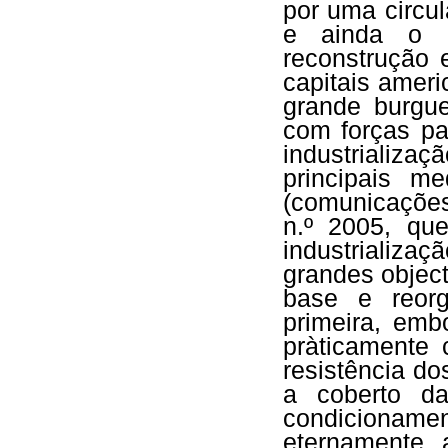
por uma circul
e ainda o e
reconstrução 
capitais ameri
grande burgue
com forças pa
industrializa
principais m
(comunicações
n.º 2005, que
industrializaç
grandes object
base e reorga
primeira, em
pràticamente
resistência d
a coberto da
condicionam
eternamente 