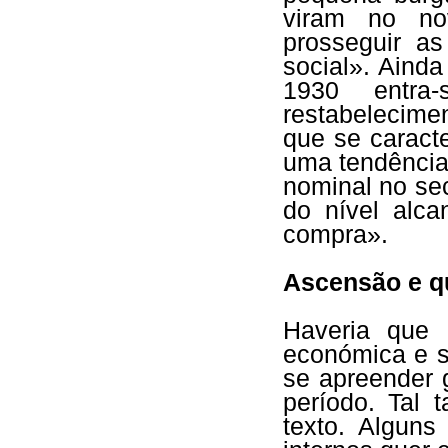
viram no no
prosseguir as
social». Aind
1930 entra
restabelecimen
que se caract
uma tendência
nominal no sec
do nível alc
compra».
Ascensão e qu
Haveria que 
económica e s
se apreender 
período. Tal 
texto. Alguns