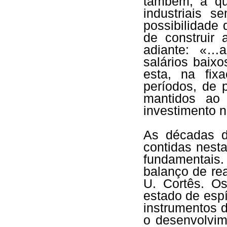
também, a qu
industriais s
possibilidade
de construir
adiante: «…a
salários baix
esta, na fix
períodos, de 
mantidos ao
investimento n
As décadas d
contidas nest
fundamentais
balanço de re
U. Cortês. O
estado de esp
instrumentos 
o desenvolvim