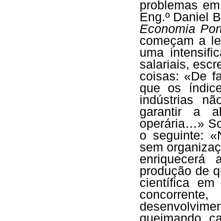
problemas em
Eng.º Daniel 
Economia Por
começam a lev
uma intensifi
salariais, esc
coisas: «De fa
que os índic
indústrias n
garantir a a
operária…» So
o seguinte: «
sem organizaçã
enriquecerá
produção de q
científica em
concorrent
desenvolvim
queimando cap