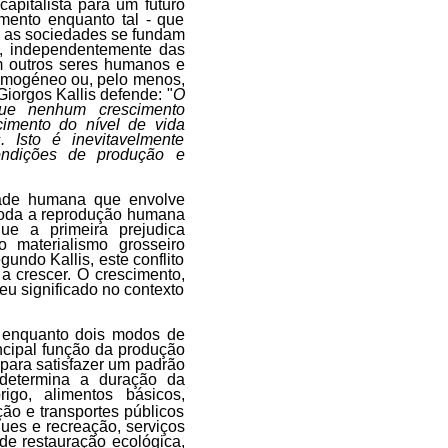
capitalista para um futuro
imento enquanto tal - que
s as sociedades se fundam
o, independentemente das
m outros seres humanos e
omogéneo ou, pelo menos,
iorgos Kallis defende: "
O
rque nenhum crescimento
cimento do nível de vida
. Isto é inevitavelmente
ondições de produção e
dade humana que envolve
, toda a reprodução humana
ue a primeira prejudica
 materialismo grosseiro
undo Kallis, este conflito
 a crescer. O crescimento,
eu significado no contexto
o, enquanto dois modos de
incipal função da produção
 para satisfazer um padrão
 determina a duração da
rigo, alimentos básicos,
ão e transportes públicos
ues e recreação, serviços
 de restauração ecológica,