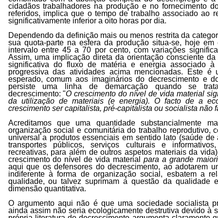
cidadãos trabalhadores na produção e no fornecimento d
referidos, implica que o tempo de trabalho associado ao 
significativamente inferior a oito horas por dia.
Dependendo da definição mais ou menos restrita da categori
sua quota-parte na esfera da produção situa-se, hoje em
intervalo entre 45 a 70 por cento, com variações signific
Assim, uma implicação direta da orientação consciente d
significativa do fluxo de matéria e energia associado 
progressiva das atividades acima mencionadas. Este é 
esperado, comum aos imaginários do decrescimento e do
persiste uma linha de demarcação quando se trata 
decrescimento: "
O crescimento do nível de vida material sig
da utilização de materiais (e energia). O facto de a 
crescimento ser capitalista, pré-capitalista ou socialista não 
Acreditamos que uma quantidade substancialmente ma
organização social e comunitária do trabalho reprodutivo
universal a produtos essenciais em sentido lato (saúde de 
transportes públicos, serviços culturais e informativo
recreativas, para além de outros aspetos materiais da vida)
crescimento do nível de vida material
para a grande maior
aqui que os defensores do decrescimento, ao adotarem 
indiferente à forma de organização social, esbatem a re
qualidade, ou talvez suprimam a questão da qualidade 
dimensão quantitativa.
O argumento aqui não é que uma sociedade socialista pr
ainda assim não seria ecologicamente destrutiva devido à su
própria literatura do decrescimento argumenta claramente 