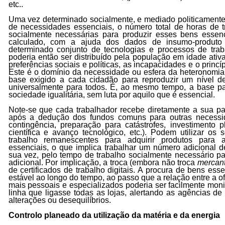
etc..
Uma vez determinado socialmente, e mediado politicamente
de necessidades essenciais, o número total de horas de tra
socialmente necessárias para produzir esses bens essenc
calculado, com a ajuda dos dados de insumo-produto (
determinado conjunto de tecnologias e processos de traba
poderia então ser distribuído pela população em idade ativ
preferências sociais e políticas, as incapacidades e o princí
Este é o domínio da necessidade ou esfera da heteronomia,
base exigido a cada cidadão para reproduzir um nível de
universalmente para todos. É, ao mesmo tempo, a base p
sociedade igualitária, sem luta por aquilo que é essencial.
Note-se que cada trabalhador recebe diretamente a sua pa
após a dedução dos fundos comuns para outras necessid
contingência, preparação para catástrofes, investimento 
científica e avanço tecnológico, etc.). Podem utilizar o
trabalho remanescentes para adquirir produtos para 
essenciais, o que implica trabalhar um número adicional d
sua vez, pelo tempo de trabalho socialmente necessário pa
adicional. Por implicação, a troca (embora não troca
mercant
de certificados de trabalho digitais. A procura de bens esse
estável ao longo do tempo, ao passo que a relação entre a of
mais pessoais e especializados poderia ser facilmente mon
linha que ligasse todas as lojas, alertando as agências 
alterações ou desequilíbrios.
Controlo planeado da utilização da matéria e da energia