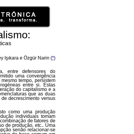
alismo:
ticas
 Işıkara e Özgür Narin (
*
)
a, entre defensores do
rmitido uma convergência
o mesmo tempo, persistem
rogéneas entre si. Estas
eração do capitalismo e a
nomenclaturas que as duas
a de decrescimento versus
visto como uma produção
dução individuais tomam
 combinação de fatores de
so de produção, etc.. Uma
opção senão relacionar-se