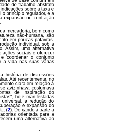
r serve de base comum em
ade de trabalho abstrato
 indicações sobre a taxa e
 o princípio regulador, e a
da expansão ou contração
.
mo da mercadoria, bem como
natureza não-humana, são
crito em poucas palavras.
odução individual, sob a
o. Assim, uma alternativa
relações sociais e oferecer
e coordenar o conjunto
r a vida nas suas várias
 história de discussões
alas. Até recentemente, no
iamento clara em relação à
 se avizinhava costumava
ntes de inspiração do
stas", hoje manifestadas
universal, a redução do
recuperação e expansão do
tc.
(
2
)
. Deixando à parte a
adorias orientada para a
recem uma alternativa ao