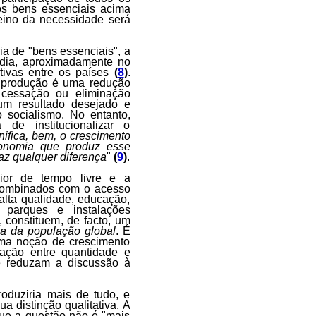
os bens essenciais acima
reino da necessidade será
a de "bens essenciais", a
 dia, aproximadamente no
ativas entre os países
(
8
)
.
a produção é uma redução
à cessação ou eliminação
um resultado desejado e
 socialismo. No entanto,
de institucionalizar o
nifica, bem, o crescimento
economia que produz esse
faz qualquer diferença
"
(
9
)
.
ior de tempo livre e a
, combinados com o acesso
alta qualidade, educação,
s, parques e instalações
, constituem, de facto, um
ia da população global
. É
uma noção de crescimento
lação entre quantidade e
e reduzam a discussão à
oduziria mais de tudo, e
a distinção qualitativa. A
que a questão não é "mais