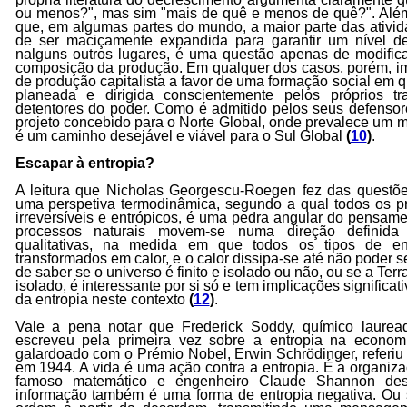
ou menos?", mas sim "mais de quê e menos de quê?". Além
que, em algumas partes do mundo, a maior parte das ativi
de ser maciçamente expandida para garantir um nível d
nalguns outros lugares, é uma questão apenas de modifica
composição da produção. Em qualquer dos casos, porém, im
de produção capitalista a favor de uma formação social em q
planeada e dirigida conscientemente pelos próprios tr
detentores do poder. Como é admitido pelos seus defensor
projeto concebido para o Norte Global, onde prevalece um m
é um caminho desejável e viável para o Sul Global
(
10
)
.
Escapar à entropia?
A leitura que Nicholas Georgescu-Roegen fez das questõe
uma perspetiva termodinâmica, segundo a qual todos os 
irreversíveis e entrópicos, é uma pedra angular do pensam
processos naturais movem-se numa direção definid
qualitativas, na medida em que todos os tipos de en
transformados em calor, e o calor dissipa-se até não poder s
de saber se o universo é finito e isolado ou não, ou se a Te
isolado, é interessante por si só e tem implicações significati
da entropia neste contexto
(
12
)
.
Vale a pena notar que Frederick Soddy, químico laure
escreveu pela primeira vez sobre a entropia na econom
galardoado com o Prémio Nobel, Erwin Schrödinger, referiu 
em 1944. A vida é uma ação contra a entropia. É a organiz
famoso matemático e engenheiro Claude Shannon de
informação também é uma forma de entropia negativa. Ou 