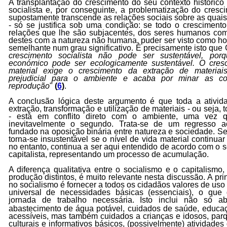
A transplantação do crescimento do seu contexto histórico 
socialista e, por conseguinte, a problematização do cresc
supostamente transcende as relações sociais sobre as quai
- só se justifica sob uma condição: se todo o cresciment
relações que lhe são subjacentes, dos seres humanos co
destes com a natureza não humana, puder ser visto como h
semelhante num grau significativo. É precisamente isto que G
crescimento socialista não pode ser sustentável, po
económico pode ser ecologicamente sustentável. O cres
material exige o crescimento da extração de materiais
prejudicial para o ambiente e acaba por minar as c
reprodução
"
(
6
)
.
A conclusão lógica deste argumento é que toda a ativi
extração, transformação e utilização de materiais - ou seja
- está em conflito direto com o ambiente, uma vez q
inevitavelmente o segundo. Trata-se de um regresso ao
fundado na oposição binária entre natureza e sociedade. Seg
torna-se insustentável se o nível de vida material continuar
no entanto, continua a ser aqui entendido de acordo com o s
capitalista, representando um processo de acumulação.
A diferença qualitativa entre o socialismo e o capitalism
produção distintos, é muito relevante nesta discussão. A pr
no socialismo é fornecer a todos os cidadãos valores de uso
universal de necessidades básicas (essenciais), o que
jornada de trabalho necessária.
Isto inclui não só ab
abastecimento de água potável, cuidados de saúde, educaç
acessíveis, mas também cuidados a crianças e idosos, parq
culturais e informativos básicos, (possivelmente) atividades