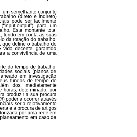
, um semelhante conjunto
balho (direto e indireto)
iais pode ser facilmente
“input-output”) para um
lho. Este montante total
a, tendo em conta as suas
pio da rotação do trabalho.
 que define o trabalho de
 vida decente, garantido
ara a convivência de uma
rte do tempo de trabalho,
ades sociais (planos de
planeado em investigação
s seus fundos de tempo de
além dos imediatamente
e horas, determinado, por
ra produzir a sua procura
il
) poderia ocorrer através
nciais seria relativamente
erta e a procura de artigos
itorizada por uma rede em
de planeamento em caso de