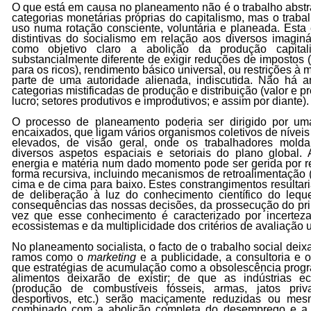
O que está em causa no planeamento não é o trabalho abstr
categorias monetárias próprias do capitalismo, mas o traba
uso numa rotação consciente, voluntária e planeada. Esta 
distintivas do socialismo em relação aos diversos imagin
como objetivo claro a abolição da produção capital
substancialmente diferente de exigir reduções de impostos
para os ricos), rendimento básico universal, ou restrições à 
parte de uma autoridade alienada, indiscutida. Não há a
categorias mistificadas de produção e distribuição (valor e pre
lucro; setores produtivos e improdutivos; e assim por diante).
O processo de planeamento poderia ser dirigido por um
encaixados, que ligam vários organismos coletivos de níveis
elevados, de visão geral, onde os trabalhadores mold
diversos aspetos espaciais e setoriais do plano global. 
energia e matéria num dado momento pode ser gerida por r
forma recursiva, incluindo mecanismos de retroalimentação 
cima e de cima para baixo. Estes constrangimentos resultar
de deliberação à luz do conhecimento científico do lequ
consequências das nossas decisões, da prossecução do pri
vez que esse conhecimento é caracterizado por incertez
ecossistemas e da multiplicidade dos critérios de avaliação 
No planeamento socialista, o facto de o trabalho social dei
ramos como o
marketing
e a publicidade, a consultoria e o
que estratégias de acumulação como a obsolescência progr
alimentos deixarão de existir; de que as indústrias ec
(produção de combustíveis fósseis, armas, jatos privad
desportivos, etc.) serão maciçamente reduzidas ou mes
combinado com a abolição completa do desemprego e a p