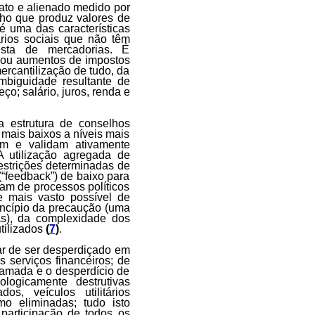
ato e alienado medido por
lho que produz valores de
é uma das características
ários sociais que não têm
ista de mercadorias. É
 (ou aumentos de impostos
mercantilização de tudo, da
mbiguidade resultante de
ço; salário, juros, renda e
a estrutura de conselhos
 mais baixos a níveis mais
am e validam ativamente
A utilização agregada de
estrições determinadas de
(“feedback”) de baixo para
iam de processos políticos
e mais vasto possível de
ncípio da precaução (uma
as), da complexidade dos
utilizados
(
7
)
.
xar de ser desperdiçado em
s serviços financeiros; de
amada e o desperdício de
ologicamente destrutivas
os, veículos utilitários
mo eliminadas; tudo isto
articipação de todos os