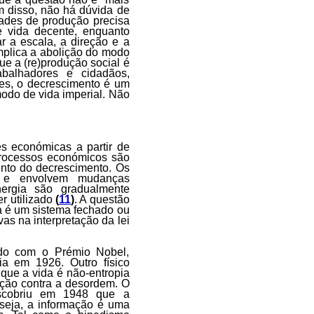
 disso, não há dúvida de
dades de produção precisa
e vida decente, enquanto
r a escala, a direção e a
plica a abolição do modo
ue a (re)produção social é
abalhadores e cidadãos,
es, o decrescimento é um
odo de vida imperial. Não
s económicas a partir de
processos económicos são
ento do decrescimento. Os
a e envolvem mudanças
ergia são gradualmente
er utilizado
(
11
)
. A questão
rra é um sistema fechado ou
vas na interpretação da lei
ado com o Prémio Nobel,
ia em 1926. Outro físico
que a vida é não-entropia
ação contra a desordem. O
scobriu em 1948 que a
seja, a informação é uma