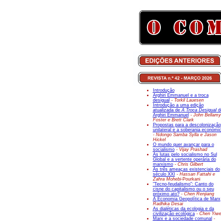
Introdução
Arghiri Emmanuel e a troca
desigual
- Torkil Lauesen
Introdução a uma edição
atualizada de
A Troca Desigual
d
Arghiri Emmanuel
- John Bellamy
Foster e Brett Clark
Propostas para a descolonização
unilateral e a soberania económi
- Ndongo Samba Sylla e Jason
Hickel
O mundo quer avançar para o
socialismo
- Vijay Prashad
As lutas pelo socialismo no Sul
Global e a vertente operária do
marxismo
- Chris Gilbert
As três ameaças existenciais do
século XXI
- Hassan Fattahi e
Zahra Mohebi-
Pourkani
"Tecno-feudalismo": Canto do
cisne do capitalismo ou o seu
próximo ato?
- Chen Renjiang
A Economia Geopolítica de Marx
Radhika Desai
As dialéticas da ecologia e da
civilização ecológica
- Chen Yiw
Marx e a sociedade comunal
-