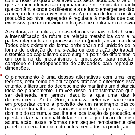
com o resto do quadro através dos seus produtos, o valo
que as mercadorias são equiparadas em termos da quantid
que contêm, e onde os diferenciais de lucro emergentes dão
a direção de novos investimentos. A procura do lucro constitui
produção ao nível agregado é regulada à medida que ca
excessiva põe em movimento forças que contrariam o desvio
A exploração, a reificação das relações sociais, o fetichis
a intensificação da rotura da relação metabólica com a 
partes integrantes do processo de (re)produção acima des
Todos eles existem de forma embrionária na unidade de pr
forma de extração de mais-valia ou exploração do trabalh
sistémica ao capitalismo deve surgir a partir de diferentes 
um conjunto de mecanismos e processos para regular 
complexo e interdependente de atividades para reproduzi
dimensões.
O planeamento é uma dessas alternativas com uma longa
teóricas, bem como de aplicações práticas a diferentes esc
entanto, a literatura do decrescimento mantinha um distanc
ideia de planeamento. Em vez disso, a transformação que
ser delineada em termos daquilo a que uma das fo
decrescimento, André Gorz, chamava "reformas não-reformi
em propostas como a provisão de um rendimento básico 
horário de trabalho, as finanças como função pública, a 
domínio do comum, a partilha e a localização da produção, e
questão da sua compatibilidade com a produção de merc
acumulação, estas reformas nem sequer remotamente ofe
papel coordenador exercido pelos mercados na produção.