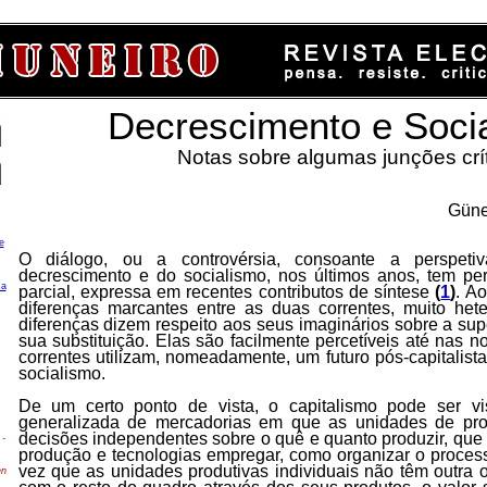
Decrescimento e Soci
Notas sobre algumas junções crí
Güney
e
O diálogo, ou a controvérsia, consoante a perspetiv
decrescimento e do socialismo, nos últimos anos, tem pe
ca
parcial, expressa em recentes contributos de síntese
(
1
)
. A
diferenças marcantes entre as duas correntes, muito hete
diferenças dizem respeito aos seus imaginários sobre a sup
sua substituição. Elas são facilmente percetíveis até nas 
correntes utilizam, nomeadamente, um futuro pós-capitalist
socialismo.
De um certo ponto de vista, o capitalismo pode ser 
generalizada de mercadorias em que as unidades de pro
decisões independentes sobre o quê e quanto produzir, que
-
produção e tecnologias empregar, como organizar o proces
vez que as unidades produtivas individuais não têm outra 
en