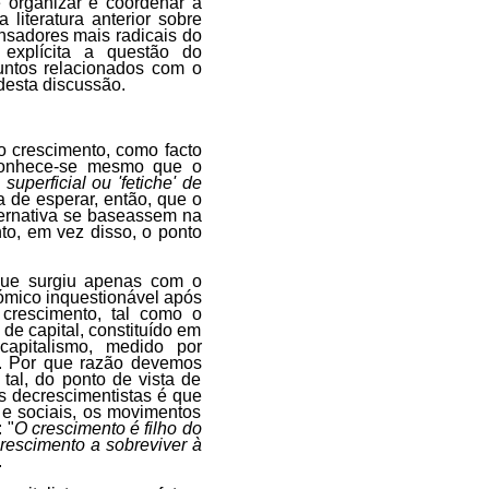
 organizar e coordenar a
literatura anterior sobre
nsadores mais radicais do
explícita a questão do
ntos relacionados com o
desta discussão.
 crescimento, como facto
onhece-se mesmo que o
superficial ou 'fetiche' de
ia de esperar, então, que o
ternativa se baseassem na
nto, em vez disso, o ponto
ue surgiu apenas com o
ómico inquestionável após
 crescimento, tal como o
de capital, constituído em
capitalismo, medido por
s. Por que razão devemos
al, do ponto de vista de
os decrescimentistas é que
s e sociais, os movimentos
 "
O crescimento é filho do
crescimento a sobreviver à
.