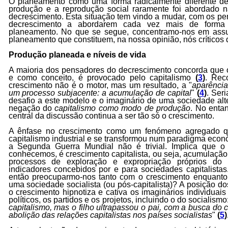
O planeamento como uma forma radicalmente diferente de
produção e a reprodução social raramente foi abordado na 
decrescimento. Esta situação tem vindo a mudar, com os pe
decrescimento a abordarem cada vez mais de forma 
planeamento. No que se segue, concentramo-nos em assu
planeamento que constituem, na nossa opinião, nós críticos 
Produção planeada e níveis de vida
A maioria dos pensadores do decrescimento concorda que o
e como conceito, é provocado pelo capitalismo
(
3
)
. Rec
crescimento não é o motor, mas um resultado, a "
aparência 
um processo subjacente: a acumulação de capital
"
(
4
)
. Ser
desafio a este modelo e o imaginário de uma sociedade al
negação do
capitalismo como modo de produção
. No enta
central da discussão continua a ser tão só o crescimento.
A ênfase no crescimento como um fenómeno agregado q
capitalismo industrial e se transformou num paradigma econ
a Segunda Guerra Mundial não é trivial. Implica que o
conhecemos, é crescimento capitalista, ou seja, acumulação 
processos de exploração e expropriação próprios do 
indicadores concebidos por e para sociedades capitalista
então preocuparmo-nos tanto com o crescimento enquanto t
uma sociedade socialista (ou pós-capitalista)? A posição d
o crescimento hipnotiza e cativa os imaginários individuai
políticos, os partidos e os projetos, incluindo o do socialismo:
capitalismo, mas o filho ultrapassou o pai, com a busca do 
abolição das relações capitalistas nos países socialistas
"
(
5
)