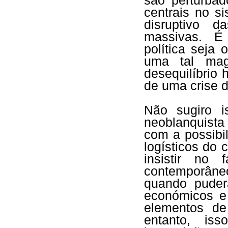
são perturbad
centrais no s
disruptivo d
massivas. É
política seja
uma tal mag
desequilíbrio
de uma crise 
Não sugiro 
neoblanquist
com a possibi
logísticos do
insistir no
contemporâne
quando puder
económicos e 
elementos de
entanto, iss