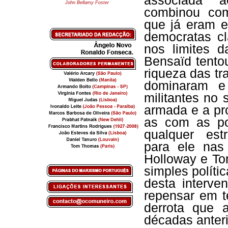
associada a
John Bellamy Foster
combinou com
que já eram ev
democratas cl
nos limites 
Bensaïd tentou
riqueza das tr
dominaram e
militantes no 
armada e a pr
as com as po
qualquer estr
para ele nas
Holloway e To
simples polític
desta interve
repensar em t
derrota que a
décadas anteri