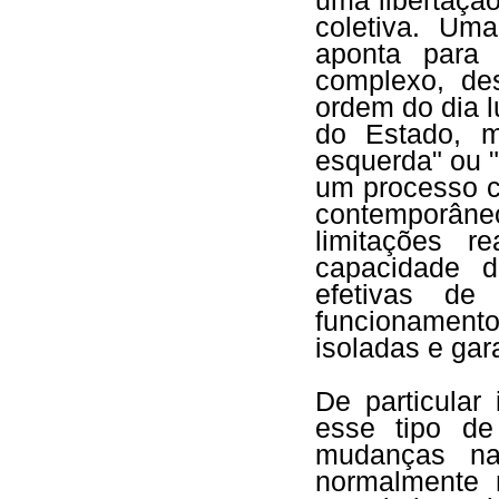
uma libertaçã
coletiva. Um
aponta para
complexo, des
ordem do dia l
do Estado, 
esquerda" ou 
um processo co
contemporâneo
limitações r
capacidade d
efetivas de
funcionament
isoladas e gar
De particular
esse tipo de
mudanças na
normalmente 