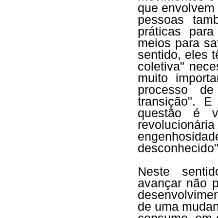
que envolvem 
pessoas tam
práticas par
meios para sa
sentido, eles 
coletiva" nece
muito import
processo de
transição". 
questão é v
revolucioná
engenhosida
desconhecido"
Neste sentid
avançar não p
desenvolvimen
de uma mudanç