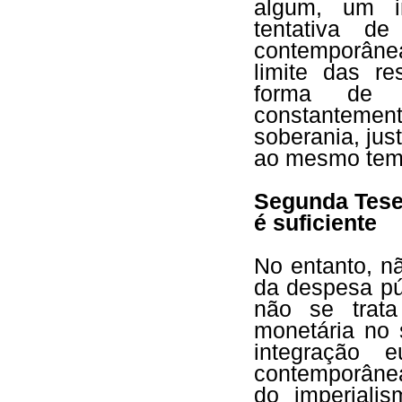
algum, um i
tentativa d
contemporânea
limite das r
forma de t
constantem
soberania, just
ao mesmo temp
Segunda Tese
é suficiente
No entanto, n
da despesa pú
não se trata
monetária no 
integração 
contemporânea
do imperialis