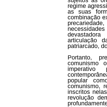
sujeitos às o
regime agress
as suas form
combinação ex
precariedade
necessidade
devastadora
articulação 
patriarcado, d
Portanto, p
comunismo o
imperativo
contemporân
popular com
comunismo, r
inscritos nela
revolução de
profundamente