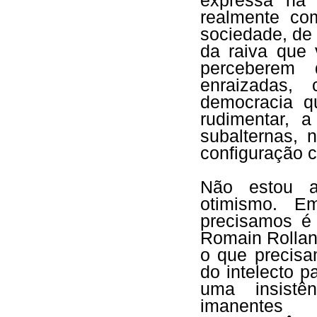
expressa na 
realmente c
sociedade, de
da raiva que
perceberem 
enraizadas,
democracia 
rudimentar, a
subalternas, 
configuração 
Não estou a
otimismo. E
precisamos é
Romain Rollan
o que precisa
do intelecto p
uma insistê
imanente