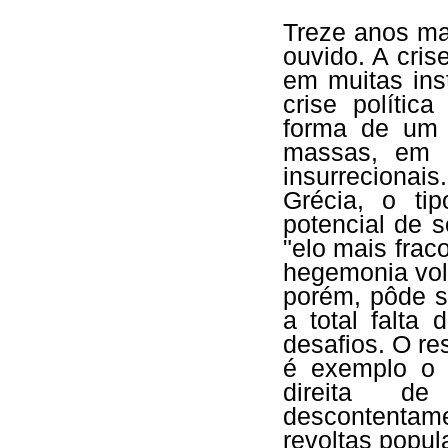
Treze anos mai
ouvido. A cris
em muitas ins
crise políti
forma de um r
massas, em 
insurreciona
Grécia, o ti
potencial de 
"elo mais frac
hegemonia vol
porém, pôde s
a total falta
desafios. O re
é exemplo o 
direita d
descontenta
revoltas popu