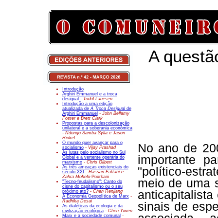
A questão
Introdução
Arghiri Emmanuel e a troca
desigual
- Torkil Lauesen
Introdução a uma edição
atualizada de
A Troca Desigual
de
Arghiri Emmanuel
- John Bellamy
Foster e Brett Clark
Propostas para a descolonização
unilateral e a soberania económica
- Ndongo Samba Sylla e Jason
Hickel
O mundo quer avançar para o
No ano de 200
socialismo
- Vijay Prashad
As lutas pelo socialismo no Sul
importante p
Global e a vertente operária do
marxismo
- Chris Gilbert
As três ameaças existenciais do
"político-estra
século XXI
- Hassan Fattahi e
Zahra Mohebi-
Pourkani
meio de uma s
"Tecno-feudalismo": Canto do
cisne do capitalismo ou o seu
anticapitalis
próximo ato?
- Chen Renjiang
A Economia Geopolítica de Marx
-
Radhika Desai
sinais de esp
As dialéticas da ecologia e da
civilização ecológica
- Chen Yiwen
Marx e a sociedade comunal
-