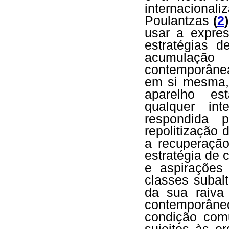
internacion
Poulantzas
(
2
)
usar a expr
estratégias 
acumulaçã
contemporânea
em si mesma, 
aparelho est
qualquer in
respondida 
repolitização
a recuperaçã
estratégia de 
e aspirações
classes subal
da sua raiva 
contemporân
condição com