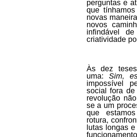
perguntas e a
que tínhamos
novas maneiras
novos caminh
infindável d
criatividade pol
Às dez teses 
uma:
Sim, e
impossível 
social fora d
revolução não 
se a um proce
que estamos 
rotura, confro
lutas longas 
funcionament