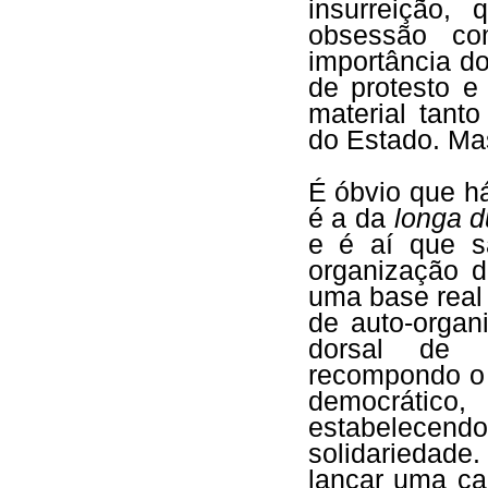
insurreição,
obsessão c
importância d
de protesto e
material tan
do Estado. Ma
É óbvio que h
é a da
longa 
e é aí que s
organização d
uma base real 
de auto-organ
dorsal de u
recompondo o 
democrático
estabelece
solidariedade
lançar uma ca