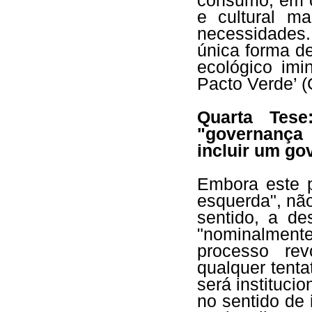
consumo, em c
e cultural m
necessidades.
única forma d
ecológico imi
Pacto Verde’ 
Quarta Tese
"governança
incluir um go
Embora este p
esquerda", nã
sentido, a d
"nominalmente
processo rev
qualquer tent
será institucio
no sentido de 