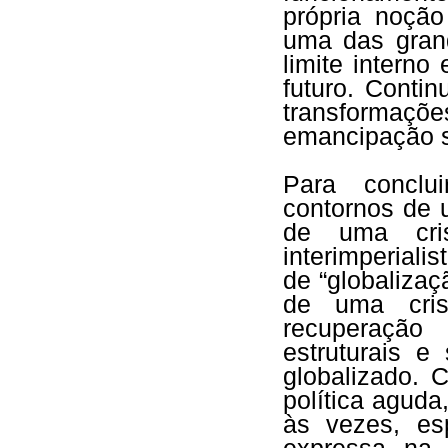
própria noção
uma das gran
limite intern
futuro. Conti
transformaçõ
emancipação s
Para conclu
contornos de 
de uma cris
interimperiali
de “globalizaç
de uma cri
recuperação
estruturais e
globalizado. 
política agud
às vezes, es