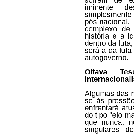
sofrem de ex
iminente de
simplesmente
pós-naciona
complexo de 
história e a 
dentro da luta,
será a da lut
autogoverno.
Oitava Te
internacional
Algumas das m
se às pressõ
enfrentará at
do tipo "elo m
que nunca, n
singulares d