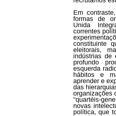
recrutamos est
Em contraste
formas de or
Unida Integr
correntes polít
experimentaçõ
constituinte
eleitorais, 
indústrias de
profundo pro
esquerda radi
hábitos e ma
aprender e ex
das hierarqui
organizações d
"quartéis-gene
novas intelec
política, que 