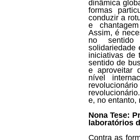
dinâmica glob
formas parti
conduzir a rot
e chantagem
Assim, é nece
no sentido
solidariedade
iniciativas d
sentido de bu
e aproveitar 
nível intern
revolucioná
revolucionário
e, no entanto,
Nona Tese: P
laboratórios 
Contra as for