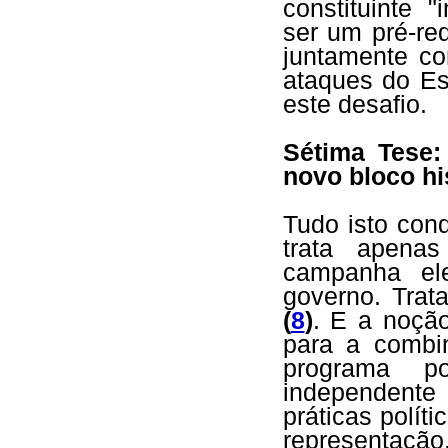
constituinte "
ser um pré-re
juntamente co
ataques do Es
este desafio.
Sétima Tese
novo bloco hi
Tudo isto con
trata apenas
campanha el
governo. Trat
(
8
)
. E a noção
para a combi
programa po
independente
práticas polít
representaçã