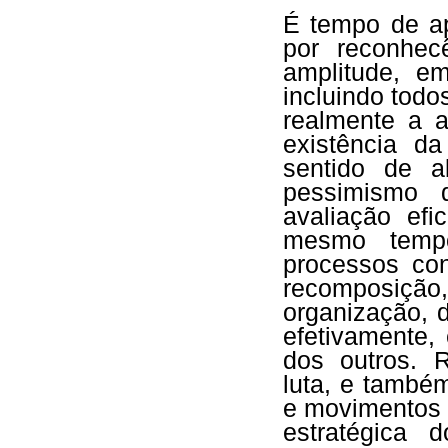
É tempo de a
por reconhec
amplitude, e
incluindo tod
realmente a a
existência d
sentido de a
pessimismo 
avaliação efi
mesmo tempo
processos con
recomposição,
organização, 
efetivamente,
dos outros. 
luta, e també
e movimentos 
estratégica