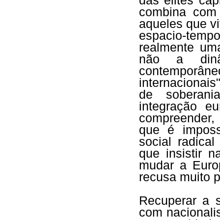
das elites cap
combina com 
aqueles que v
espacio-temp
realmente um
não a dinâm
contemporâneo
internacionais
de soberani
integração e
compreender,
que é imposs
social radica
que insistir 
mudar a Euro
recusa muito p
Recuperar a 
com nacionali