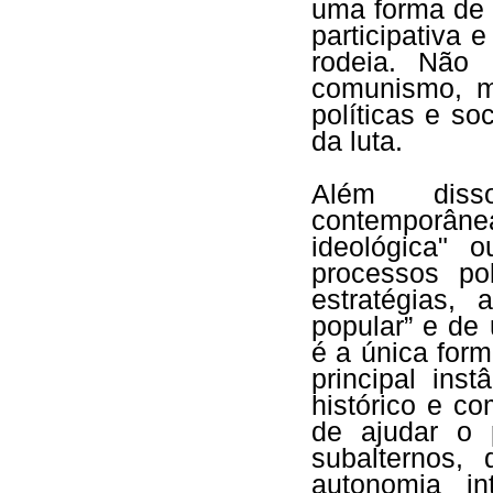
uma forma de 
participativa 
rodeia. Não 
comunismo, m
políticas e soc
da luta.
Além diss
contemporâ
ideológica" 
processos po
estratégias,
popular” e de 
é a única for
principal in
histórico e co
de ajudar o 
subalternos,
autonomia in