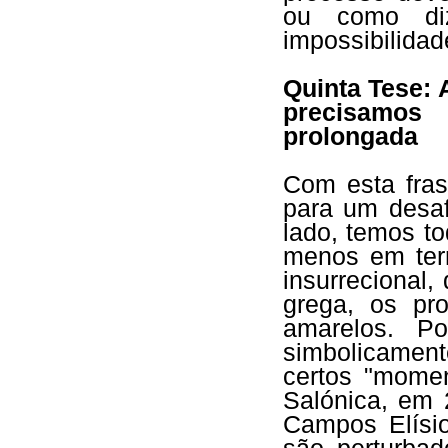
ou como diz
impossibilidad
Quinta Tese: 
precisamos
prolongada
Com esta fras
para um desaf
lado, temos t
menos em ter
insurrecional
grega, os pr
amarelos. Po
simbolicament
certos "momen
Salónica, em 
Campos Elísi