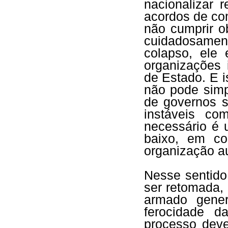
nacionalizar r
acordos de com
não cumprir o
cuidadosame
colapso, ele
organizações 
de Estado. E i
não pode simp
de governos s
instáveis co
necessário é 
baixo, em co
organização a
Nesse sentido,
ser retomada, 
armado gene
ferocidade d
processo dever