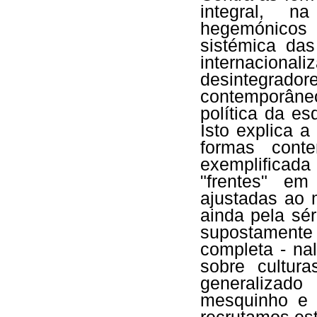
integral, 
hegemónicos 
sistémica das
internacio
desintegrador
contemporâneo
política da es
Isto explica a
formas conte
exemplificada
"frentes" em
ajustadas ao 
ainda pela sé
supostamente 
completa - na
sobre cultur
generalizado
mesquinho e 