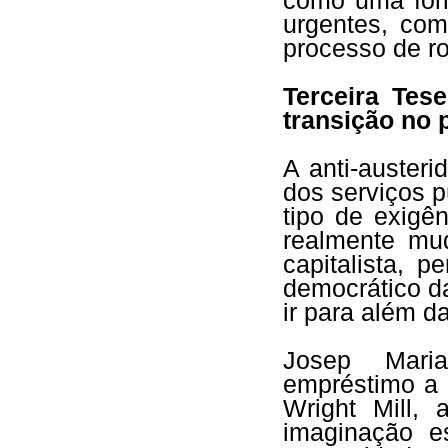
como uma form
urgentes, com
processo de ro
Terceira Tes
transição no 
A anti-austeri
dos serviços 
tipo de exigê
realmente mu
capitalista, 
democrático d
ir para além d
Josep Mari
empréstimo a 
Wright Mill,
imaginação e