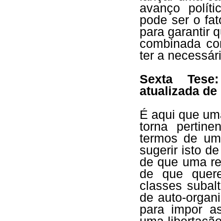
avanço polít
pode ser o fa
para garantir 
combinada co
ter a necessár
Sexta Tese
atualizada de
É aqui que um
torna pertin
termos de um
sugerir isto d
de que uma re
de que quere
classes subal
de auto-organ
para impor as