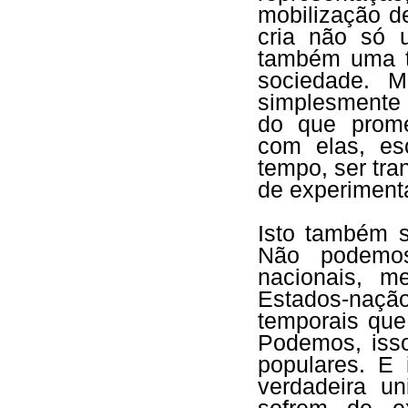
mobilização d
cria não só 
também uma tr
sociedade. 
simplesmente d
do que promet
com elas, es
tempo, ser tra
de experimenta
Isto também s
Não podemos
nacionais, 
Estados-nação
temporais que
Podemos, iss
populares. E 
verdadeira u