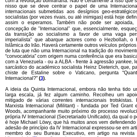
com a revolução bolivariana. Não é certamente a isso que 
nisso que se deve centrar o papel de uma Internacional
internacionais submetidas aos desígnios geo-estratégico
socialistas (por vezes rivais, ou até inimigas) está hoje defi
assim o esperamos.
Também não pode ser apoiada,
concepção de "Internacional" que, essencialmente, esqueç
da transição ao socialismo a favor de uma vaga persp
imperialista" que abarque actores como o Hezbollah, 
Islâmica do Irão. Haverá certamente outros veículos próprios
de luta que não uma Internacional na tradição do movimento
“convocatória” com origem numa conferência que era basic
com a Venezuela - ou a ALBA - frente à agressão
yankee
, 
sarcástico do académico socialista Heinz Dieterich, que, 
chiste de Estaline sobre o Vaticano, pergunta “Qua
Internacional?”
(
3
)
.
A ideia da Quinta Internacional, embora não tenha tido 
larga escala, já fez algum caminho. Recolheu um apoi
mitigado de várias correntes internacionais trotskistas.
Marxista Internacional (Militant) - fundada por Ted Grant 
Woods, acompanhante muito próximo do processo revolucio
própria IV Internacional (Secretariado Unificado), da qual o
é hoje Michael Löwy, que há muitos anos vem defendendo
adesão de princípio da IV Internacional expressou-se em ar
membro do seu Bureau Executivo, em artigo na revista ‘I