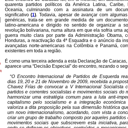
quarenta partidos políticos da América Latina, Caribe, 
Oceania, culminando com a assinatura de um documen
significativo
(
1
)
. Todavia, apesar de avançar com algumas 
genéricas, trata-se em grande medida de um documento
latino-americana e dirigido no sentido de organizar a s
revolução bolivariana, numa altura em que ela sofria uma 
guerra muito clara por parte da Administração Obama, c
Honduras, a reactivação da 4ª Esquadra e o anúncio da in
avançadas norte-americanas na Colômbia e Panamá, como
existentes em toda a região.
É como uma terceira adenda a esta Declaração de Caracas, 
aparece uma “Decisão Especial” do encontro, rezando o segu
“
O Encontro Internacional de Partidos de Esquerda re
dias 19, 20 e 21 de Novembro de 2009, recebida a prop
Chavez Frías de convocar a V Internacional Socialista
partidos e correntes socialistas e movimentos sociais do
harmonizar uma estratégia comum para a luta anti-imper
capitalismo pelo socialismo e a integração económica 
valoriza a dita proposição pela sua dimensão histórica qu
um novo internacionalismo, acordando, com vista a concre
criar um grupo de trabalho composto por aqueles partidos e
movimentos sociais que subscrevem esta iniciativa, pa
onde se definam os objectivos, conteúdos e mecanismos 