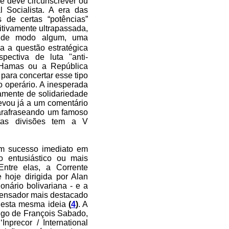
se deve circunscrever ou
 Socialista. A era das
s de certas “potências”
nitivamente ultrapassada,
 de modo algum, uma
a a questão estratégica
ectiva de luta "anti-
o Hamas ou a República
 para concertar esse tipo
 operário.
A inesperada
amente de solidariedade
levou já a um comentário
parafraseando um famoso
ntas divisões tem a V
um sucesso imediato em
o entusiástico ou mais
 Entre elas, a Corrente
e hoje dirigida por Alan
nário bolivariana - e a
 pensador mais destacado
 esta mesma ideia
(
4
)
. A
tigo de François Sabado,
nprecor / International