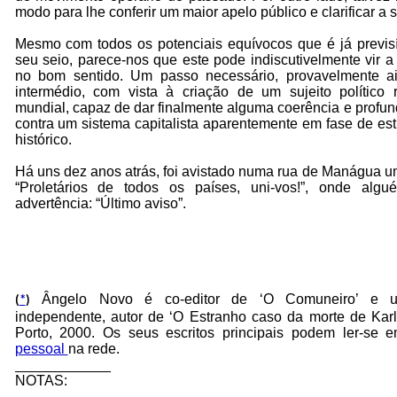
modo para lhe conferir um maior apelo público e clarificar a 
Mesmo com todos os potenciais equívocos que é já previsí
seu seio, parece-nos que este pode indiscutivelmente vir 
no bom sentido. Um passo necessário, provavelmente 
intermédio, com vista à criação de um sujeito político 
mundial, capaz de dar finalmente alguma coerência e profund
contra um sistema capitalista aparentemente em fase de es
histórico.
Há uns dez anos atrás, foi avistado numa rua de Manágua u
“Proletários de todos os países, uni-vos!”, onde alg
advertência: “Último aviso”.
Ângelo Novo é co-editor de ‘O Comuneiro’ e um
(
*
)
independente, autor de ‘O Estranho caso da morte de Karl
Porto, 2000. Os seus escritos principais podem ler-se
pessoal
na rede.
____________
NOTAS: