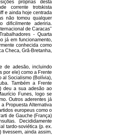
ições próprias desta
de corrente trotskista
iff e ainda hoje centrada
mas não tomou qualquer
dificilmente aderiria.
nternacional de Caracas"
Trabalhadores - Quarta
smo já em funcionamento,
armente conhecida como
ca Checa, Grã-Bretanha,
e de adesão, incluindo
s por ele) como a Frente
al Socialismo (Bolívia),
Cuba. Também a Frente
r) deu a sua adesão ao
Maurício Funes, logo se
mo. Outros aderentes já
a Propuesta Alternativa
Partidos europeus como o
Parti de Gauche (França)
nsultas. Decididamente
al tardo-soviética (p. ex.
 tivessem, ainda assim,