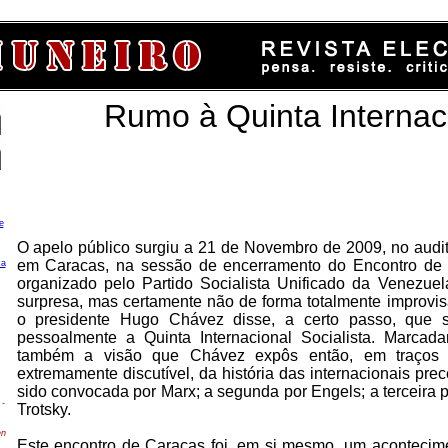
Rumo à Quinta Internac
e
O apelo público surgiu a 21 de Novembro de 2009, no audit
em Caracas, na sessão de encerramento do Encontro de 
ca
organizado pelo Partido Socialista Unificado da Venezue
surpresa, mas certamente não de forma totalmente improvis
o presidente Hugo Chávez disse, a certo passo, que s
pessoalmente a Quinta Internacional Socialista. Marcada
também a visão que Chávez expôs então, em traços 
extremamente discutível, da história das internacionais prec
sido convocada por Marx; a segunda por Engels; a terceira p
-
Trotsky.
en
Este encontro de Caracas foi, em si mesmo, um acontecime