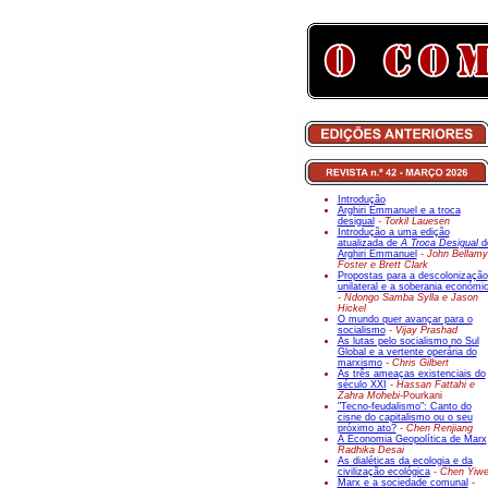
Introdução
Arghiri Emmanuel e a troca
desigual
- Torkil Lauesen
Introdução a uma edição
atualizada de
A Troca Desigual
d
Arghiri Emmanuel
- John Bellamy
Foster e Brett Clark
Propostas para a descolonização
unilateral e a soberania económi
- Ndongo Samba Sylla e Jason
Hickel
O mundo quer avançar para o
socialismo
- Vijay Prashad
As lutas pelo socialismo no Sul
Global e a vertente operária do
marxismo
- Chris Gilbert
As três ameaças existenciais do
século XXI
- Hassan Fattahi e
Zahra Mohebi-
Pourkani
"Tecno-feudalismo": Canto do
cisne do capitalismo ou o seu
próximo ato?
- Chen Renjiang
A Economia Geopolítica de Marx
Radhika Desai
As dialéticas da ecologia e da
civilização ecológica
- Chen Yiw
Marx e a sociedade comunal
-