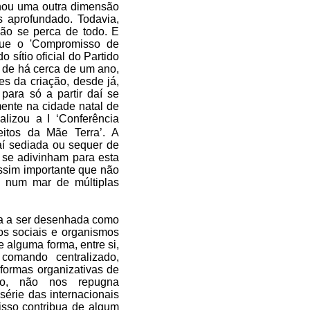
nhou uma outra dimensão
 aprofundado. Todavia,
não se perca de todo. E
que o 'Compromisso de
 sítio oficial do Partido
á de há cerca de um ano,
es da criação, desde já,
para só a partir daí se
mente na cidade natal de
alizou a
I ‘Conferência
itos da Mãe Terra’. A
aí sediada ou sequer de
e se adivinham para esta
ssim importante que não
l num mar de múltiplas
eça a ser desenhada como
os sociais e organismos
 alguma forma, entre si,
 comando centralizado,
formas organizativas de
ico, não nos repugna
série das internacionais
isso contribua de algum