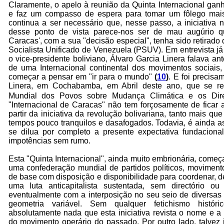
Claramente, o apelo à reunião da Quinta Internacional ga
e faz um compasso de espera para tomar um fôlego mais
continua a ser necessário que, nesse passo, a iniciativa 
desse ponto de vista parece-nos ser de mau augúrio 
Caracas', com a sua "decisão especial", tenha sido retirado do
Socialista Unificado de Venezuela (PSUV). Em entrevista j
o vice-presidente boliviano, Álvaro Garcia Linera falava ant
de uma Internacional continental dos movimentos sociais, 
começar a pensar em "ir para o mundo"
(
10
)
. E foi precisa
Linera, em Cochabamba, em Abril deste ano, que se re
Mundial dos Povos sobre Mudança Climática e os Dire
"Internacional de Caracas" não tem forçosamente de ficar 
partir da iniciativa da revolução bolivariana, tanto mais qu
tempos pouco tranquilos e dasafogados. Todavia, é ainda a
se dilua por completo a presente expectativa fundaciona
impotências sem rumo.
Esta "Quinta Internacional", ainda muito embrionária, com
uma confederação mundial de partidos políticos, moviment
de base com disposição e disponibilidade para coordenar, de
uma luta anticapitalista sustentada, sem directório ou
eventualmente com a interposição no seu seio de diversas 
geometria variável. Sem qualquer fetichismo histór
absolutamente nada que esta iniciativa revista o nome e a 
do movimento operário do passado. Por outro lado, talvez 