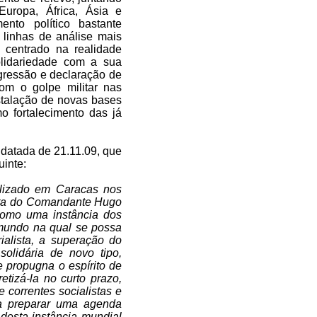
Europa, África, Ásia e
to político bastante
linhas de análise mais
 centrado na realidade
olidariedade com a sua
agressão e declaração de
om o golpe militar nas
stalação de novas bases
 fortalecimento das já
datada de 21.11.09, que
inte:
alizado em Caracas nos
osta do Comandante Hugo
 como uma instância dos
 mundo na qual se possa
ialista, a superação do
solidária de novo tipo,
e propugna o espírito de
tizá-la no curto prazo,
 correntes socialistas e
ra preparar uma agenda
desta instância mundial