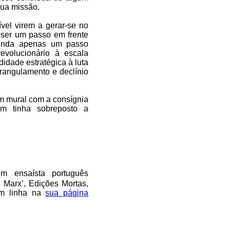
sua missão.
vel virem a gerar-se no
a ser um passo em frente
ainda apenas um passo
revolucionário à escala
idade estratégica à luta
trangulamento e declínio
m mural com a consígnia
uém tinha sobreposto a
 ensaísta português
 Marx’, Edições Mortas,
 em linha na
sua página