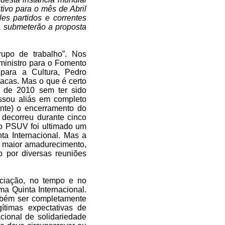
tivo para o mês de Abril
es partidos e correntes
, submeterão a proposta
rupo de trabalho”. Nos
ministro para o Fomento
para a Cultura, Pedro
racas. Mas o que é certo
l de 2010 sem ter sido
assou aliás em completo
ente) o encerramento do
 decorreu durante cinco
o PSUV foi ultimado um
ta Internacional. Mas a
m maior amadurecimento,
 por diversas reuniões
ociação, no tempo e no
a Quinta Internacional.
mbém ser completamente
ítimas expectativas de
acional de solidariedade