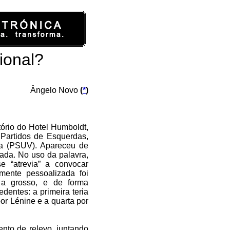
ional?
Ângelo Novo
(
*
)
ório do Hotel Humboldt,
Partidos de Esquerdas,
la (PSUV). Apareceu de
ada. No uso da palavra,
e “atrevia” a convocar
mente pessoalizada foi
a grosso, e de forma
edentes: a primeira teria
or Lénine e a quarta por
nto de relevo, juntando