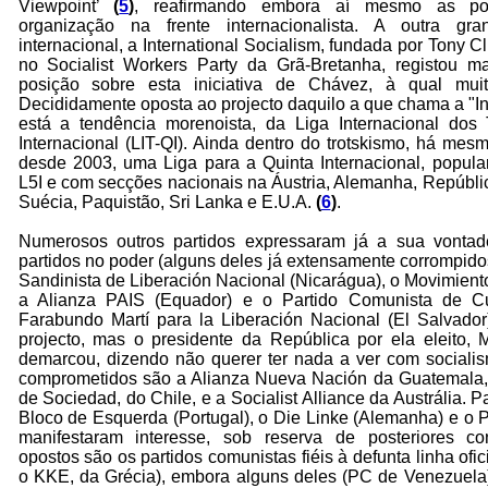
Viewpoint’
(
5
)
, reafirmando embora aí mesmo as pos
organização na frente internacionalista. A outra gran
internacional, a International Socialism, fundada por Tony Cl
no Socialist Workers Party da Grã-Bretanha, registou 
posição sobre esta iniciativa de Chávez, à qual muito 
Decididamente oposta ao projecto daquilo a que chama a "I
está a tendência morenoista, da Liga Internacional dos 
Internacional (LIT-QI). Ainda dentro do trotskismo, há me
desde 2003, uma Liga para a Quinta Internacional, popul
L5I e com secções nacionais na Áustria, Alemanha, Repúbli
Suécia, Paquistão, Sri Lanka e E.U.A.
(
6
)
.
Numerosos outros partidos expressaram já a sua vontad
partidos no poder (alguns deles já extensamente corrompido
Sandinista de Liberación Nacional (Nicarágua), o Movimiento 
a Alianza PAIS (Equador) e o Partido Comunista de 
Farabundo Martí para la Liberación Nacional (El Salvado
projecto, mas o presidente da República por ela eleito, 
demarcou, dizendo não querer ter nada a ver com socialis
comprometidos são a Alianza Nueva Nación da Guatemala, 
de Sociedad, do Chile, e a Socialist Alliance da Austrália. 
Bloco de Esquerda (Portugal), o Die Linke (Alemanha) e o 
manifestaram interesse, sob reserva de posteriores co
opostos são os partidos comunistas fiéis à defunta linha ofici
o KKE, da Grécia), embora alguns deles (PC de Venezuela)