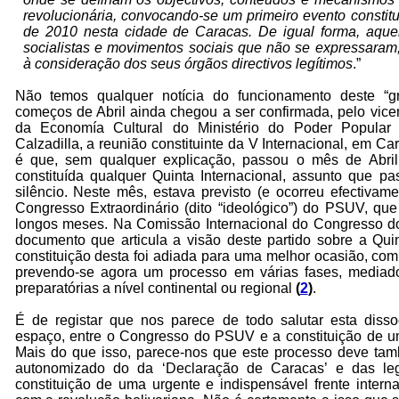
revolucionária, convocando-se um primeiro evento constitu
de 2010 nesta cidade de Caracas. De igual forma, aquel
socialistas e movimentos sociais que não se expressaram
à consideração dos seus órgãos directivos legítimos
.”
Não temos qualquer notícia do funcionamento deste “g
começos de Abril ainda chegou a ser confirmada, pelo vice
da Economía Cultural do Ministério do Poder Popular 
Calzadilla, a reunião constituinte da V Internacional, em Ca
é que, sem qualquer explicação, passou o mês de Abri
constituída qualquer Quinta Internacional, assunto que p
silêncio. Neste mês, estava previsto (e ocorreu efectivam
Congresso Extraordinário (dito “ideológico”) do PSUV, que
longos meses. Na Comissão Internacional do Congresso d
documento que articula a visão deste partido sobre a Quin
constituição desta foi adiada para uma melhor ocasião, co
prevendo-se agora um processo em várias fases, mediado
preparatórias a nível continental ou regional
(
2
)
.
É de registar que nos parece de todo salutar esta diss
espaço, entre o Congresso do PSUV e a constituição de um
Mais do que isso, parece-nos que este processo deve ta
autonomizado do da ‘Declaração de Caracas’ e das leg
constituição de uma urgente e indispensável frente intern