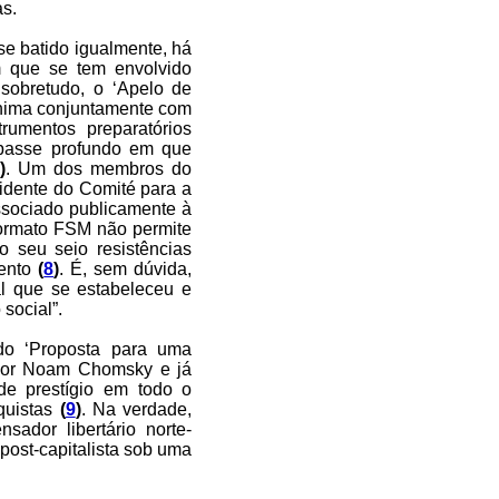
as.
se batido igualmente, há
em que se tem envolvido
 sobretudo, o ‘Apelo de
anima conjuntamente com
rumentos preparatórios
mpasse profundo em que
)
. Um dos membros do
sidente do Comité para a
sociado publicamente à
 formato FSM não permite
o seu seio resistências
mento
(
8
)
. É, sem dúvida,
al que se estabeleceu e
social”.
ado ‘Proposta para uma
a por Noam Chomsky e já
de prestígio em todo o
quistas
(
9
)
. Na verdade,
sador libertário norte-
post-capitalista sob uma