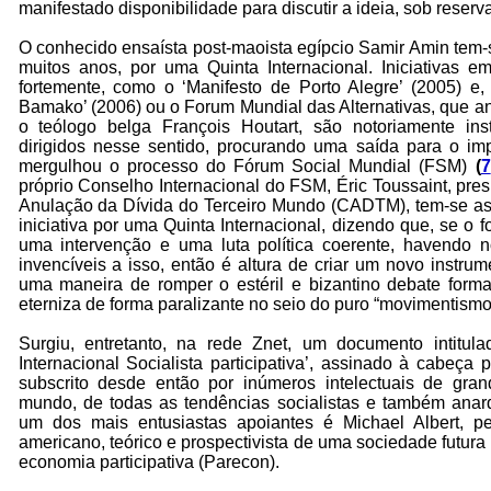
manifestado disponibilidade para discutir a ideia, sob reserv
O conhecido ensaísta post-maoista egípcio Samir Amin tem-
muitos anos, por uma Quinta Internacional. Iniciativas 
fortemente, como o ‘Manifesto de Porto Alegre’ (2005) e,
Bamako’ (2006) ou o Forum Mundial das Alternativas, que 
o teólogo belga François Houtart, são notoriamente inst
dirigidos nesse sentido, procurando uma saída para o i
mergulhou o processo do Fórum Social Mundial (FSM)
(
7
próprio Conselho Internacional do FSM, Éric Toussaint, pre
Anulação da Dívida do Terceiro Mundo (CADTM), tem-se as
iniciativa por uma Quinta Internacional, dizendo que, se o
uma intervenção e uma luta política coerente, havendo n
invencíveis a isso, então é altura de criar um novo instru
uma maneira de romper o estéril e bizantino debate form
eterniza de forma paralizante no seio do puro “movimentismo 
Surgiu, entretanto, na rede Znet, um documento intitul
Internacional Socialista participativa’, assinado à cabeç
subscrito desde então por inúmeros intelectuais de gran
mundo, de todas as tendências socialistas e também anar
um dos mais entusiastas apoiantes é Michael Albert, pen
americano, teórico e prospectivista de uma sociedade futura 
economia participativa (Parecon).