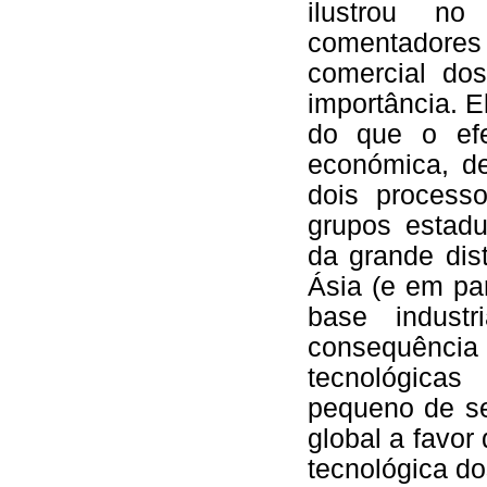
ilustrou n
comentadores
comercial do
importância. E
do que o efe
económica, de
dois process
grupos estadu
da grande dis
Ásia (e em pa
base indust
consequência
tecnológica
pequeno de se
global a favo
tecnológica d