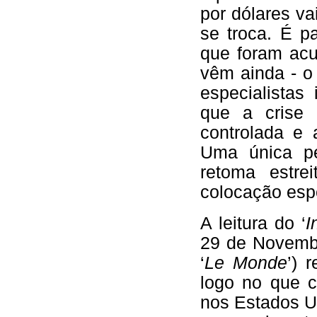
por dólares va
se troca. É p
que foram acu
vêm ainda - o 
especialistas
que a crise 
controlada e 
Uma única pe
retoma estre
colocação espe
A leitura do ‘
I
29 de Novembr
‘
Le Monde
’) 
logo no que c
nos Estados U