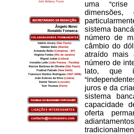
John Bellamy Foster
uma “crise
dimensões,
particularmen
sistema bancá
número de ma
câmbio do dól
atraído mais
número de int
lato, que 
“independente
juros e da cri
sistema banc
capacidade d
oferta perm
adiantamento
tradicional