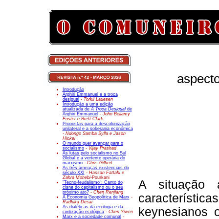
aspecto
Introdução
Arghiri Emmanuel e a troca
desigual
- Torkil Lauesen
Introdução a uma edição
atualizada de
A Troca Desigual
de
Arghiri Emmanuel
- John Bellamy
Foster e Brett Clark
Propostas para a descolonização
unilateral e a soberania económica
- Ndongo Samba Sylla e Jason
Hickel
O mundo quer avançar para o
socialismo
- Vijay Prashad
As lutas pelo socialismo no Sul
Global e a vertente operária do
marxismo
- Chris Gilbert
As três ameaças existenciais do
século XXI
- Hassan Fattahi e
Zahra Mohebi-
Pourkani
A situação 
"Tecno-feudalismo": Canto do
cisne do capitalismo ou o seu
próximo ato?
- Chen Renjiang
característ
A Economia Geopolítica de Marx
-
Radhika Desai
As dialéticas da ecologia e da
keynesianos 
civilização ecológica
- Chen Yiwen
Marx e a sociedade comunal
-