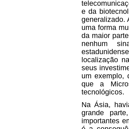
telecomunicaç
e da biotecno
generalizado. 
uma forma mui
da maior part
nenhum sin
estadunidens
localização n
seus investim
um exemplo, d
que a Micro
tecnológicos.
Na Ásia, hav
grande parte
importantes e
é a consequên