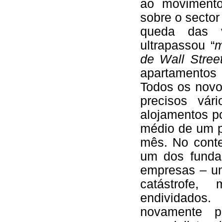
ao movimento
sobre o sector
queda das v
ultrapassou “
m
de Wall Stree
apartamentos
Todos os novo
precisos vá
alojamentos p
médio de um p
mês. No conte
um dos funda
empresas – u
catástrofe,
endividados
novamente 