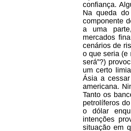
confiança. Al
Na queda do
componente de
a uma parte
mercados fin
cenários de ri
o que seria (e
será”?) provo
um certo limi
Ásia a cessar
americana. Ni
Tanto os banc
petrolíferos d
o dólar enq
intenções pr
situação em q