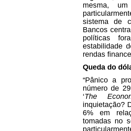
mesma, um 
particularme
sistema de c
Bancos centrai
políticas fo
estabilidade 
rendas finance
Queda do dóla
“Pânico a pro
número de 29
‘
The Econom
inquietação? 
6% em relaçã
tomadas no s
particularme