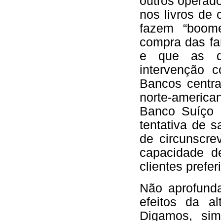
outros operad
nos livros de 
fazem “boom
compra das fam
e que as dí
intervenção 
Bancos centra
norte-america
Banco Suíço
tentativa de 
de circunscre
capacidade d
clientes prefe
Não aprofund
efeitos da a
Digamos, sim