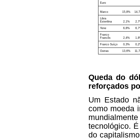
Euro
Marco
15,8%
14,
Libra
Esterilina
2,1%
2,
Yene
6,8%
6,
Franco
Francês
2,4%
1,
Franco Suíço
0,3%
0,
Outras
13,6%
11,
Queda do dóla
reforçados po
Um Estado nã
como moeda in
mundialmente
tecnológico. 
do capitalismo