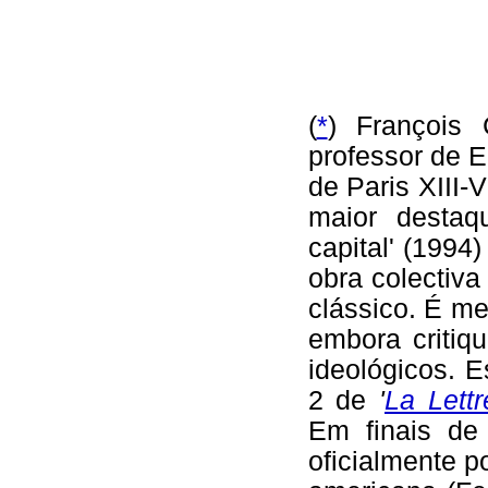
(
*
) François
professor de 
de Paris XIII-
maior destaq
capital' (1994)
obra colectiva
clássico. É m
embora critiq
ideológicos. E
2 de
'
La Lett
Em finais de
oficialmente p