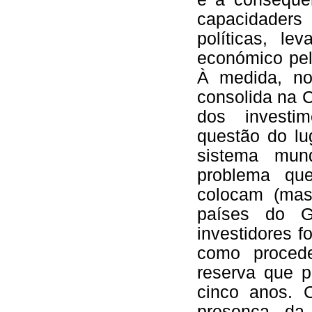
capacidader
políticas, l
económico pel
À medida, n
consolida na 
dos investim
questão do l
sistema mun
problema que
colocam (ma
países do G
investidores 
como proced
reserva que 
cinco anos. 
presença da