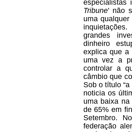
especialistas 
Tribune
’ não 
uma qualquer 
inquietações
grandes inve
dinheiro est
explica que a
uma vez a pr
controlar a 
câmbio que col
Sob o título “a
noticia os últ
uma baixa na 
de 65% em fin
Setembro. No
federação al