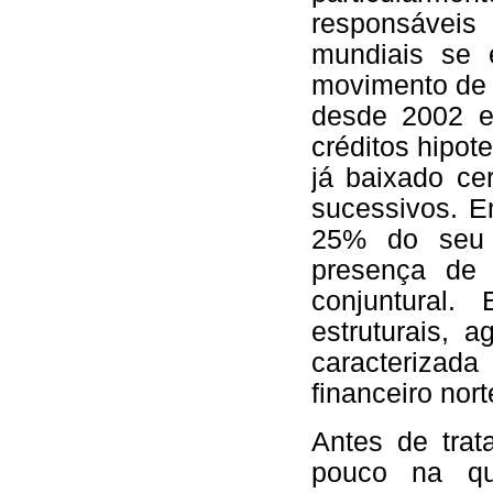
responsávei
mundiais se 
movimento de 
desde 2002 e
créditos hipot
já baixado c
sucessivos. E
25% do seu 
presença de
conjuntural
estruturais, 
caracterizada
financeiro nor
Antes de tra
pouco na q