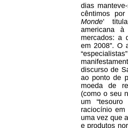
dias manteve-
cêntimos por
Monde
’ titu
americana à 
mercados: a q
em 2008”. O a
“especialist
manifestament
discurso de S
ao ponto de p
moeda de res
(como o seu n
um “tesouro 
raciocínio em
uma vez que a 
e produtos no