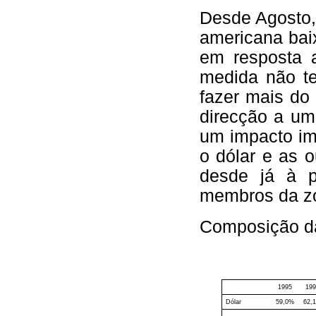
Desde Agosto
americana bai
em resposta a
medida não te
fazer mais do
direcção a um
um impacto im
o dólar e as o
desde já à p
membros da zo
Composição da
1995
19
Dólar
59,0%
62,