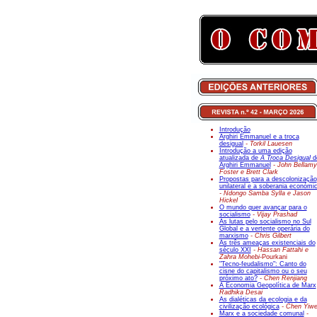
Introdução
Arghiri Emmanuel e a troca
desigual
- Torkil Lauesen
Introdução a uma edição
atualizada de
A Troca Desigual
d
Arghiri Emmanuel
- John Bellamy
Foster e Brett Clark
Propostas para a descolonização
unilateral e a soberania económi
- Ndongo Samba Sylla e Jason
Hickel
O mundo quer avançar para o
socialismo
- Vijay Prashad
As lutas pelo socialismo no Sul
Global e a vertente operária do
marxismo
- Chris Gilbert
As três ameaças existenciais do
século XXI
- Hassan Fattahi e
Zahra Mohebi-
Pourkani
"Tecno-feudalismo": Canto do
cisne do capitalismo ou o seu
próximo ato?
- Chen Renjiang
A Economia Geopolítica de Marx
Radhika Desai
As dialéticas da ecologia e da
civilização ecológica
- Chen Yiw
Marx e a sociedade comunal
-