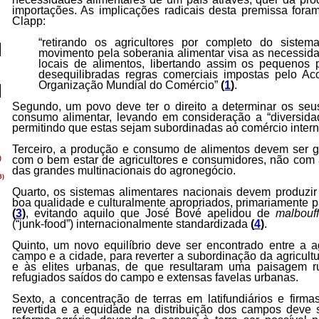
importações. As implicações radicais desta premissa foram
Clapp:
“retirando os agricultores por completo do sistem
movimento pela soberania alimentar visa as necessid
locais de alimentos, libertando assim os pequenos p
desequilibradas regras comerciais impostas pelo Aco
Organização Mundial do Comércio”
(
1
)
.
Segundo, um povo deve ter o direito a determinar os se
consumo alimentar, levando em consideração a “diversidad
permitindo que estas sejam subordinadas ao comércio inter
Terceiro, a produção e consumo de alimentos devem ser 
com o bem estar de agricultores e consumidores, não com 
das grandes multinacionais do agronegócio.
Quarto, os sistemas alimentares nacionais devem produzir
boa qualidade e culturalmente apropriados, primariamente 
(
3
)
, evitando aquilo que José Bové apelidou de
malbouf
(“junk-food”) internacionalmente standardizada
(
4
)
.
Quinto, um novo equilíbrio deve ser encontrado entre a agr
campo e a cidade, para reverter a subordinação da agricultur
e às elites urbanas, de que resultaram uma paisagem r
refugiados saídos do campo e extensas favelas urbanas.
Sexto, a concentração de terras em latifundiários e firma
revertida e a equidade na distribuição dos campos deve 