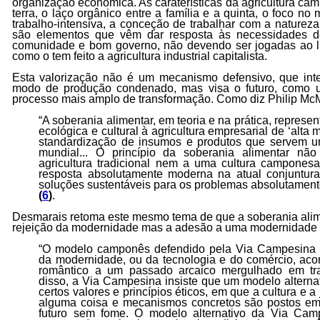
organização económica. As caraterísticas da agricultura ca
terra, o laço orgânico entre a família e a quinta, o foco no
trabalho-intensiva, a conceção de trabalhar com a naturez
são elementos que vêm dar resposta às necessidades de
comunidade e bom governo, não devendo ser jogadas ao l
como o tem feito a agricultura industrial capitalista.
Esta valorização não é um mecanismo defensivo, que int
modo de produção condenado, mas visa o futuro, como
processo mais amplo de transformação. Como diz Philip McM
“A soberania alimentar, em teoria e na prática, represent
ecológica e cultural à agricultura empresarial de ‘alta
standardização de insumos e produtos que servem u
mundial... O princípio da soberania alimentar não
agricultura tradicional nem a uma cultura campones
resposta absolutamente moderna na atual conjuntura
soluções sustentáveis para os problemas absolutamen
(
6
)
.
Desmarais retoma este mesmo tema de que a soberania alim
rejeição da modernidade mas a adesão a uma modernidade a
“O modelo camponês defendido pela Via Campesina n
da modernidade, ou da tecnologia e do comércio, ac
romântico a um passado arcaico mergulhado em tra
disso, a Via Campesina insiste que um modelo altern
certos valores e princípios éticos, em que a cultura e a
alguma coisa e mecanismos concretos são postos em
futuro sem fome. O modelo alternativo da Via Camp