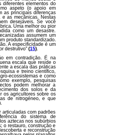
os diferentes elementos do
timo aspeto (o apoio em
 as principais diferenças
a e as mecânicas. Nestas
 nem desejáveis. Se você
ábrica. Uma melhor ou pior
ndida como um desastre.
s mecanizadas assumem um
m produto standardizado.
ão. A especificidade é um
r destrutivo”
(
15
)
.
ão em contradição. É na
uena escala que reside o
ente a escala das práticas
uisa e treino científico,
agro-ecossistemas e como
Como exemplo, pesquisas
sectos podem melhorar a
ecimento dos solos e da
 os agricultores sobre os
ras de nitrogéneo, e que
)
.
 articuladas com padrões
sferência do sistema de
los aztecas nos subúrbios
; o restauro, construção e
escoberta e reconstrução
espalhava pelos planaltos