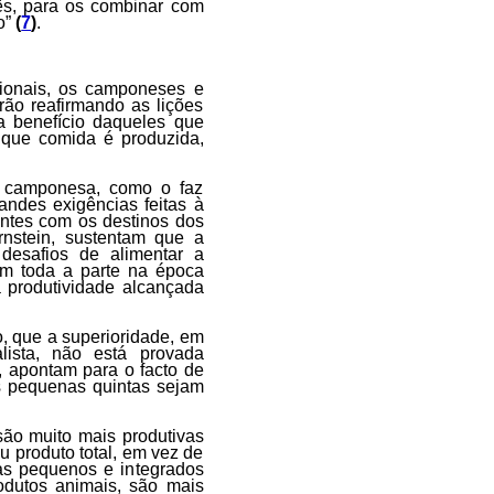
ês, para os combinar com
o”
(
7
)
.
cionais, os camponeses e
rão reafirmando as lições
a benefício daqueles que
 que comida é produzida,
ra camponesa, como o faz
ndes exigências feitas à
ntes com os destinos dos
nstein, sustentam que a
desafios de alimentar a
m toda a parte na época
a produtividade alcançada
, que a superioridade, em
alista, não está provada
o, apontam para o facto de
s pequenas quintas sejam
ão muito mais produtivas
 produto total, em vez de
as pequenos e integrados
rodutos animais, são mais