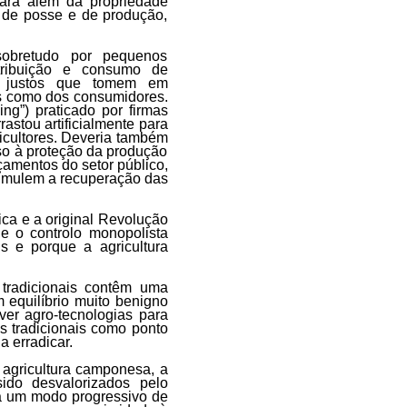
para além da propriedade
s de posse e de produção,
sobretudo por pequenos
stribuição e consumo de
s justos que tomem em
res como dos consumidores.
ing”) praticado por firmas
astou artificialmente para
icultores. Deveria também
sso à proteção da produção
rçamentos do setor público,
stimulem a recuperação das
ica e a original Revolução
e o controlo monopolista
s e porque a agricultura
 tradicionais contêm uma
equilíbrio muito benigno
er agro-tecnologias para
s tradicionais como ponto
a erradicar.
 agricultura camponesa, a
do desvalorizados pelo
 a um modo progressivo de