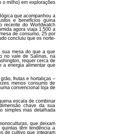
o o milho) em explorações
ológica que acompanhou a
custos e benefícios guina
o recente do Worldwatch
omida agora viaja 1.500 a
a mesa de consumo, 25 por
udo concluiu que os norte-
 à sua mesa do que a que
o no vale de Salinas, na
ashington, requer cerca de
e a energia alimentar que
rão, frutas e hortaliças –
e vezes menos consumo de
numa convencional loja de
quena escala de combinar
a dimensão chave da sua
ção simples mas detalhada
onoculturas, que deixam
 quintas têm tendência a
s de cultivo que integram