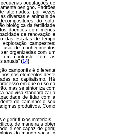
a pequenas populações de
camente benigno. Padrões
te alternados, por vezes
as diversas e animais de
 decompositores do solo,
ão biológica da fertilidade
iclos doentios com menos
capacidade de renovação e
ão das escalas de tempo
 exploração campestres:
e uso de conhecimentos
 ser organizadas com um
o, em contraste com as
os anuais”
(
14
)
.
ção camponês é diferente
mo-nos nos elementos deste
adas ao capitalismo. Há
 processo em que o uso da
ção, mas se sintoniza com
a não visa standardizar a
apacidade de lidar com a
endente do caminho: o seu
adigmas produtivos. Como
 e gerir fluxos materiais –
íficos, de maneira a obter
ade é ser capaz de gerir,
mínios do mundo social e