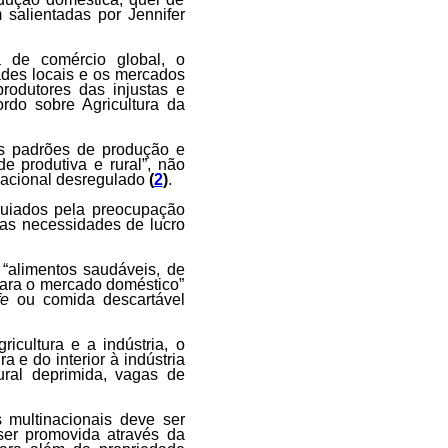
 salientadas por Jennifer
a de comércio global, o
ades locais e os mercados
rodutores das injustas e
rdo sobre Agricultura da
us padrões de produção e
e produtiva e rural”, não
nacional desregulado
(
2
)
.
guiados pela preocupação
as necessidades de lucro
 “alimentos saudáveis, de
para o mercado doméstico”
fe
ou comida descartável
icultura e a indústria, o
a e do interior à indústria
ural deprimida, vagas de
s multinacionais deve ser
ser promovida através da