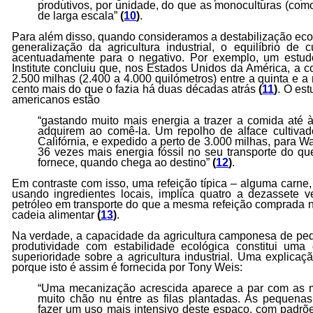
produtivos, por unidade, do que as monoculturas (com
de larga escala”
(
10
)
.
Para além disso, quando consideramos a destabilização ec
generalização da agricultura industrial, o equilíbrio de 
acentuadamente para o negativo. Por exemplo, um estud
Institute concluiu que, nos Estados Unidos da América, a c
2.500 milhas (2.400 a 4.000 quilómetros) entre a quinta e 
cento mais do que o fazia há duas décadas atrás
(
11
)
. O est
americanos estão
“gastando muito mais energia a trazer a comida até
adquirem ao comê-la. Um repolho de alface cultivad
Califórnia, e expedido a perto de 3.000 milhas, para W
36 vezes mais energia fóssil no seu transporte do qu
fornece, quando chega ao destino”
(
12
)
.
Em contraste com isso, uma refeição típica – alguma carne, g
usando ingredientes locais, implica quatro a dezasset
petróleo em transporte do que a mesma refeição comprada 
cadeia alimentar
(
13
)
.
Na verdade, a capacidade da agricultura camponesa de pe
produtividade com estabilidade ecológica constitui um
superioridade sobre a agricultura industrial. Uma explica
porque isto é assim é fornecida por Tony Weis:
“Uma mecanização acrescida aparece a par com as m
muito chão nu entre as filas plantadas. As pequenas
fazer um uso mais intensivo deste espaço, com padrõe