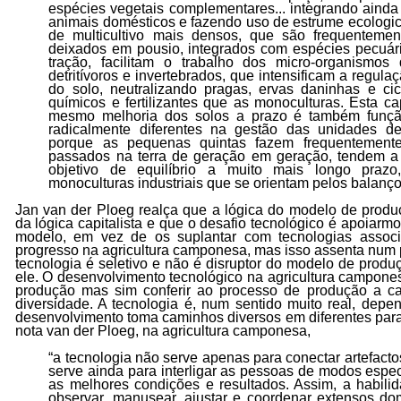
espécies vegetais complementares... integrando aind
animais domésticos e fazendo uso de estrume ecologi
de multicultivo mais densos, que são frequentemen
deixados em pousio, integrados com espécies pecuári
tração, facilitam o trabalho dos micro-organismos
detritívoros e invertebrados, que intensificam a regulaç
do solo, neutralizando pragas, ervas daninhas e c
químicos e fertilizantes que as monoculturas. Esta 
mesmo melhoria dos solos a prazo é também funç
radicalmente diferentes na gestão das unidades de
porque as pequenas quintas fazem frequentement
passados na terra de geração em geração, tendem a
objetivo de equilíbrio a muito mais longo praz
monoculturas industriais que se orientam pelos balanç
Jan van der Ploeg realça que a lógica do modelo de produ
da lógica capitalista e que o desafio tecnológico é apoiar
modelo, em vez de os suplantar com tecnologias associ
progresso na agricultura camponesa, mas isso assenta num
tecnologia é seletivo e não é disruptor do modelo de produ
ele. O desenvolvimento tecnológico na agricultura campones
produção mas sim conferir ao processo de produção a c
diversidade. A tecnologia é, num sentido muito real, dep
desenvolvimento toma caminhos diversos em diferentes par
nota van der Ploeg, na agricultura camponesa,
“a tecnologia não serve apenas para conectar artefactos
serve ainda para interligar as pessoas de modos espec
as melhores condições e resultados. Assim, a habilid
observar, manusear, ajustar e coordenar extensos do