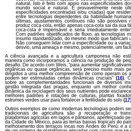
natural. Isto é feito com apoio nas especificidades d
mundo social e natural. É provavelmente neste úl
especificidades encontradas e/ou criadas) que residem
entre tecnologias dependentes da habilidade human
últimas, ajustamentos contínuos não são possíveis
produz coca-cola, então apenas coca-cola sai da sua f
coca-cola é impensável e seria imediatamente ente
Com padrões objetificados de fluxo, as tecnologia
insumo standardizado, do mesmo modo que fabricam u
Não conseguem lidar com a especificidade ou a variaç
desvio, uma ameaça e mesmo, potencialmente, um facto
A ciência avançada e a agricultura camponesa não est
maneira como incorporamos a ciência na produção de peq
desafio. De acordo com Weis, “para aumentar significativam
orgânicas ou quase orgânicas, será preciso muito mais pesq
dirigidos a uma melhor compreensão de como operam os 
podem ser estimuladas certas dinâmicas cruciais”
(
16
)
. 
sobre as complementaridades funcionais de diversos in
gestão integrada das pragas, enquanto um melhor conh
dinâmica da reciclagem dos seus nutrientes pode esclarecer
melhores padrões e rotações de culturas, plantas fixado
estrumes verdes usar para fortalecer a fertilidade do solo
(
17
Outros exemplos de como modernas tecnologias podem ser
tradicionais de agricultura são a recuperação e tran
plataformas agrícolas em lagos e pântanos, aperfeiçoado pe
da Cidade do México, para as terras baixas tropicais do país
melhoramento dos terraços incas nos Andes do Perú; e a d
de um sistema de plataformas elevadas com canais que se 