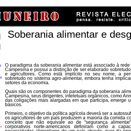
Soberania alimentar e desg
O paradigma da soberania alimentar está associado à rede g
e
Campesina e possui a distinção de ser elaborado sobretudo
e agricultores. Como está implícito no seu nome, a per
ca
sobretudo no sistema agro-alimentar, embora tenha implic
setores da economia.
Quais são os componentes do paradigma da soberania alime
Campesina, seus dirigentes, inteletuais orgânicos, como Ann
das coligações mais alargadas em que participa, emerge 
básicos.
Primeiro, o objetivo da política agrícola deverá ser a autossu
os agricultores de um país produzem a maioria da comida 
-
conceito que não equivale ao de “segurança alimentar”
corporativos norte-americanos definiram como a capa
en
necessidades alimentares de um país através, quer da pro