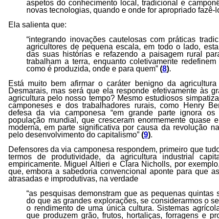
aspetos do conhecimento local, tradicional e campon
novas tecnologias, quando e onde for apropriado fazê-l
Ela salienta que:
“integrando inovações cautelosas com práticas tradi
agricultores de pequena escala, em todo o lado, esta
das suas histórias e refazendo a paisagem rural par
trabalham a terra, enquanto coletivamente redefinem
como é produzida, onde e para quem”
(
8
)
.
Está muito bem afirmar o caráter benigno da agricultu
Desmarais, mas será que ela responde efetivamente às gra
agricultura pelo nosso tempo? Mesmo estudiosos simpatiza
camponeses e dos trabalhadores rurais, como Henry Ber
defesa da via camponesa “em grande parte ignora os 
população mundial, que cresceram enormemente quase e
moderna, em parte significativa por causa da revolução n
pelo desenvolvimento do capitalismo”
(
9
)
.
Defensores da via camponesa respondem, primeiro que tudo
termos de produtividade, da agricultura industrial capit
empiricamente. Miguel Altieri e Clara Nicholls, por exempl
que, embora a sabedoria convencional aponte para que a
atrasadas e improdutivas, na verdade
“as pesquisas demonstram que as pequenas quintas s
do que as grandes explorações, se considerarmos o seu
o rendimento de uma única cultura. Sistemas agrícol
que produzem grão, frutos, hortaliças, forragens e p