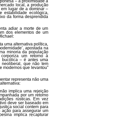
mponesa – a proximidade à
 mercado local, a produção
a em lugar de a dominar –
 estabilidade ecológica,
ixo da forma desprendida
enta adiar a morte de um
 um dos elementos de um
ichael:
a uma alternativa política,
 modernidade’, apostada na
ma minoria da população
 corporiza um retorno à
a bucólica – é antes uma
 neoliberal, que não tem
te modernos que levantou”
entar representa não uma
lternativa:
ão implica uma rejeição
ompanhada por um retorno
dições rústicas. Em vez
ativo deve ser baseado em
 justiça social contem para
 ação para assegurar um
esina implica recapturar