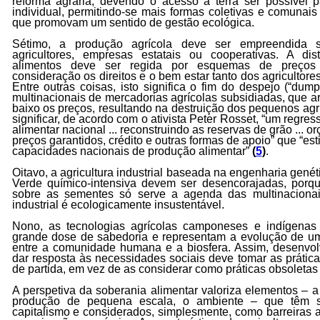
reforma agrária, devendo o acesso à terra ser possível 
individual, permitindo-se mais formas coletivas e comunai
que promovam um sentido de gestão ecológica.
Sétimo, a produção agrícola deve ser empreendida 
agricultores, empresas estatais ou cooperativas. A di
alimentos deve ser regida por esquemas de preço
consideração os direitos e o bem estar tanto dos agriculto
Entre outras coisas, isto significa o fim do despejo (“dump
multinacionais de mercadorias agrícolas subsidiadas, que arr
baixo os preços, resultando na destruição dos pequenos agr
significar, de acordo com o ativista Peter Rosset, “um regre
alimentar nacional ... reconstruindo as reservas de grão ... o
preços garantidos, crédito e outras formas de apoio” que “e
capacidades nacionais de produção alimentar”
(
5
)
.
Oitavo, a agricultura industrial baseada na engenharia genét
Verde químico-intensiva devem ser desencorajadas, porqu
sobre as sementes só serve a agenda das multinacionai
industrial é ecologicamente insustentável.
Nono, as tecnologias agrícolas camponeses e indígenas
grande dose de sabedoria e representam a evolução de um 
entre a comunidade humana e a biosfera. Assim, desenvolv
dar resposta às necessidades sociais deve tomar as prática
de partida, em vez de as considerar como práticas obsoletas 
A perspetiva da soberania alimentar valoriza elementos – a
produção de pequena escala, o ambiente – que têm si
capitalismo e considerados, simplesmente, como barreiras