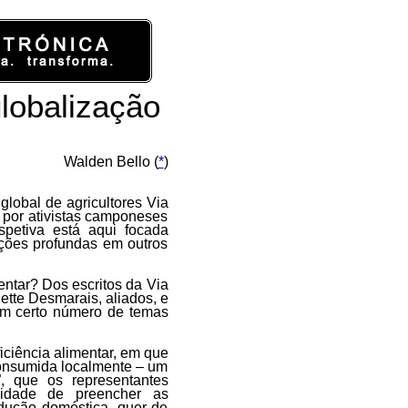
lobalização
Walden Bello (
*
)
lobal de agricultores Via
 por ativistas camponeses
spetiva está aqui focada
ações profundas em outros
ntar? Dos escritos da Via
ette Desmarais, aliados, e
um certo número de temas
ficiência alimentar, em que
consumida localmente – um
, que os representantes
cidade de preencher as
dução doméstica, quer de