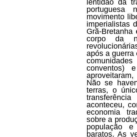
lentidão da 
portuguesa 
movimento lib
imperialistas 
Grã-Bretanha 
corpo da 
revolucionári
após a guerra 
comunidades 
conventos) 
aproveitaram,
Não se havend
terras, o úni
transferênc
aconteceu, co
economia trad
sobre a produç
população e 
baratos. As v