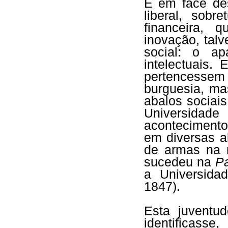
É em face des
liberal, sobr
financeira, 
inovação, talv
social: o a
intelectuais.
pertencesse
burguesia, m
abalos sociai
Universidad
acontecimento
em diversas a
de armas na 
sucedeu na
Pa
a Universida
1847).
Esta juventu
identificass