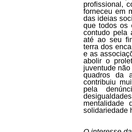
profissional, 
forneceu em m
das ideias soc
que todos os 
contudo pela 
até ao seu f
terra dos enca
e as associaçõ
abolir o prol
juventude não
quadros da ad
contribuiu mu
pela denúnc
desigualdades
mentalidade 
solidariedade
O interesse da