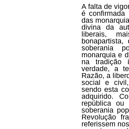
A falta de vigo
é confirmada 
das monarquia
divina da au
liberais, ma
bonapartista,
soberania p
monarquia e d
na tradição 
verdade, a t
Razão, a liberd
social e civi
sendo esta co
adquirido. C
república ou
soberania pop
Revolução fr
referissem nos