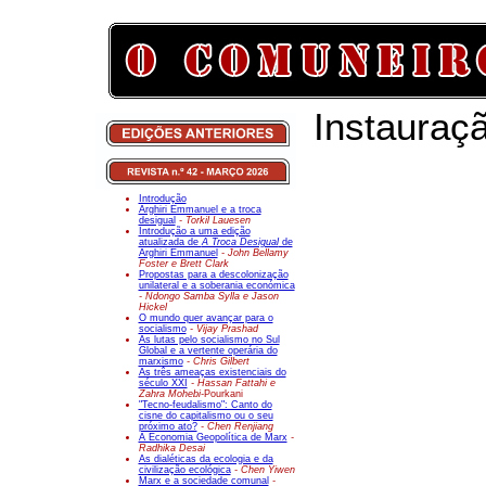
Instauraçã
Introdução
Arghiri Emmanuel e a troca
desigual
- Torkil Lauesen
Introdução a uma edição
atualizada de
A Troca Desigual
de
Arghiri Emmanuel
- John Bellamy
Foster e Brett Clark
Propostas para a descolonização
unilateral e a soberania económica
- Ndongo Samba Sylla e Jason
Hickel
O mundo quer avançar para o
socialismo
- Vijay Prashad
As lutas pelo socialismo no Sul
Global e a vertente operária do
marxismo
- Chris Gilbert
As três ameaças existenciais do
século XXI
- Hassan Fattahi e
Zahra Mohebi-
Pourkani
"Tecno-feudalismo": Canto do
cisne do capitalismo ou o seu
próximo ato?
- Chen Renjiang
A Economia Geopolítica de Marx
-
Radhika Desai
As dialéticas da ecologia e da
civilização ecológica
- Chen Yiwen
Marx e a sociedade comunal
-