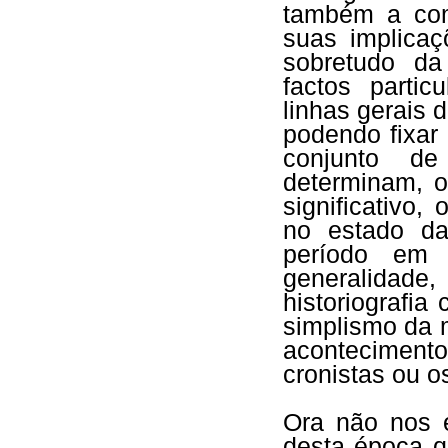
também a com
suas implicaç
sobretudo da
factos parti
linhas gerais 
podendo fixar
conjunto de
determinam, 
significativo,
no estado da 
período em 
generalida
historiografia
simplismo da m
acontecimento
cronistas ou o
Ora não nos é
desta época q