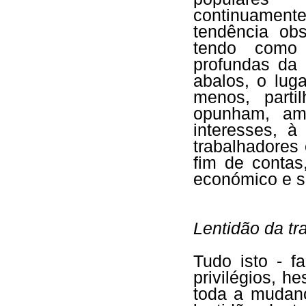
continuament
tendência obs
tendo como 
profundas da 
abalos, o lug
menos, parti
opunham, am
interesses, 
trabalhadores 
fim de contas
económico e so
Lentidão da t
Tudo isto - f
privilégios, h
toda a mudanç