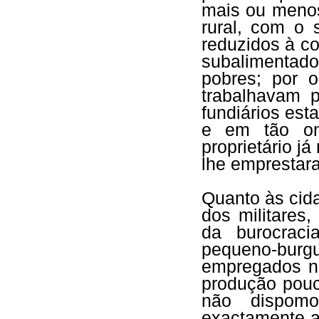
mais ou meno
rural, com o 
reduzidos à c
subalimentad
pobres; por o
trabalhavam 
fundiários est
e em tão on
proprietário j
lhe emprestara
Quanto às cida
dos militares
da burocrac
pequeno-burg
empregados na
produção pouc
não dispomo
exactamente a