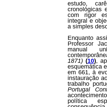
estudo, car
cronológicas 
com rigor es
integral e obj
a simples desc
Enquanto ass
Professor J
manual uni
contemporân
1871)
(
10
)
, a
esquemática e
em 661, à evo
instauração a
trabalho port
Portugal Con
aconteciment
política e
consequência 