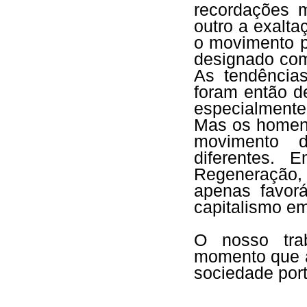
recordações 
outro a exalta
o movimento po
designado co
As tendências
foram então de
especialmente
Mas os homen
movimento da
diferentes. 
Regeneração, 
apenas favorá
capitalismo em
O nosso trab
momento que a
sociedade por