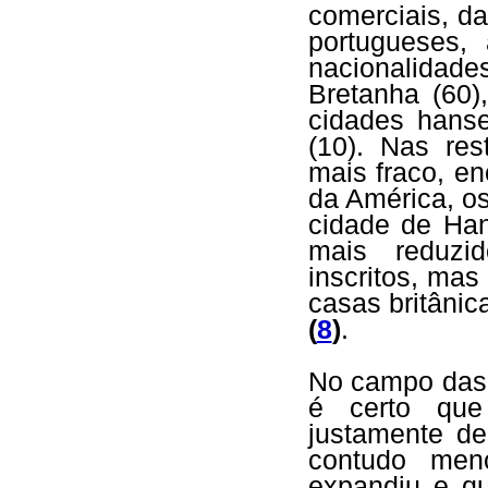
comerciais, d
portugueses, 
nacionalidad
Bretanha (60)
cidades hanse
(10). Nas re
mais fraco, e
da América, os
cidade de Han
mais reduzi
inscritos, ma
casas britâni
(
8
)
.
No campo das 
é certo que
justamente de
contudo men
expandiu e qu