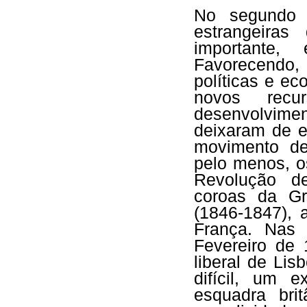
No segundo p
estrangeira
importante,
Favorecendo, 
políticas e ec
novos recu
desenvolvimen
deixaram de e
movimento de
pelo menos, o
Revolução d
coroas da Gr
(1846-1847),
França. Nas 
Fevereiro de
liberal de Li
difícil, um 
esquadra brit