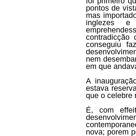
foi primeiro 
pontos de vis
mas importado
inglezes 
emprehendess
contradicção
conseguiu fa
desenvolvimen
nem desembara
em que andavam
A inauguração
estava reserv
que o celebre r
É, com effe
desenvolvi
contemporaneo
nova; porem p