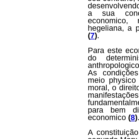
desenvolvendo
a sua conce
economico, 
hegeliana, a 
(
7
)
.
Para este eco
do determin
anthropologic
As condições
meio physico 
moral, o direit
manifestaçõe
fundamentalm
para bem di
economico
(
8
)
A constituiçã