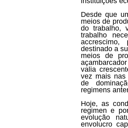
instituições e
Desde que um
meios de produ
do trabalho, 
trabalho nec
accrescimo, 
destinado a su
meios de pro
açambarcador 
valia crescen
vez mais nas 
de dominaçã
regimens anter
Hoje, as con
regimen e po
evolução nat
envolucro cap