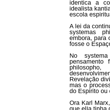
identica a co
idealista kant
escola espiritu
A lei da conti
systemas ph
embora, para o
fosse o Espaço
No systema
pensamento f
philosoph
desenvolvime
Revelação div
mas o process
do Espirito ou
Ora Karl Marx,
que elIa tinha