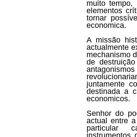
muito tempo,
elementos crí
tornar possí
economica.
A missão hist
actualmente ex
mechanismo da
de destruiçã
antagonismos 
revolucionari
juntamente co
destinada a c
economicos.
Senhor do pod
actual entre 
particular 
instrumentos 