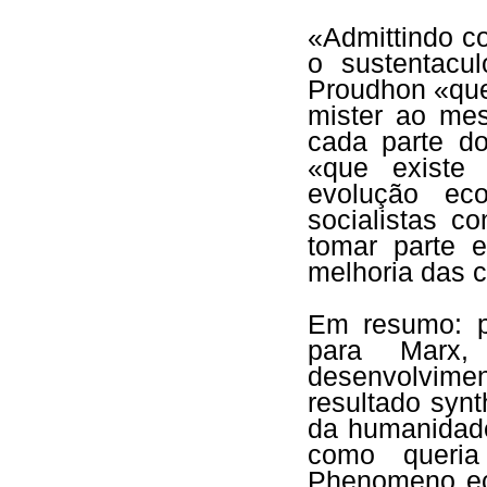
«Admittindo c
o sustentac
Proudhon «que
mister ao me
cada parte do
«que existe 
evolução ec
socialistas 
tomar parte 
melhoria das 
Em resumo: p
para Marx
desenvolvimen
resultado syn
da humanidade
como queria
Phenomeno ec