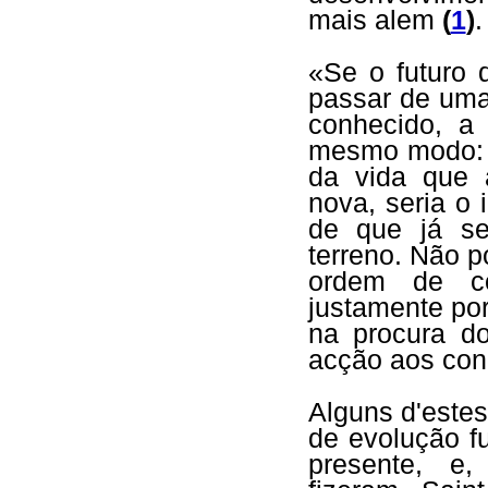
mais alem
(
1
)
.
«Se o futuro d
passar de uma
conhecido, a
mesmo modo: 
da vida que 
nova, seria o 
de que já s
terreno. Não 
ordem de co
justamente po
na procura d
acção aos con
Alguns d'estes
de evolução f
presente, e,