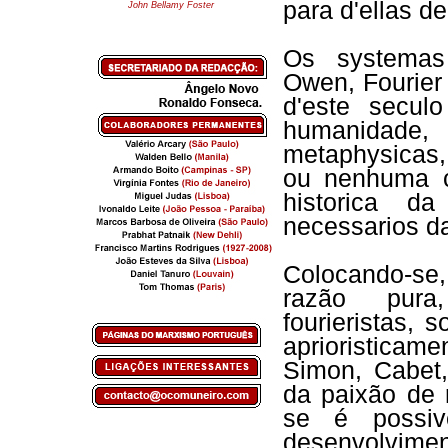
para d'ellas d
John Bellamy Foster
Os systemas 
Owen, Fourier
d'este secul
humanidade, 
metaphysicas,
ou nenhuma c
historica da
necessarios da
Colocando-se,
razão pura,
fourieristas, 
aprioristicam
Simon, Cabet,
da paixão de 
se é possiv
desenvolvime