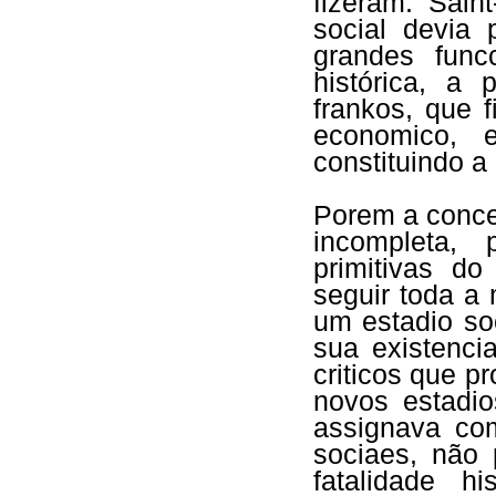
fizeram. Sain
social devia 
grandes func
histórica, a 
frankos, que f
economico, 
constituindo a
Porem a concep
incompleta,
primitivas d
seguir toda a
um estadio soc
sua existenc
criticos que 
novos estadio
assignava co
sociaes, não
fatalidade h