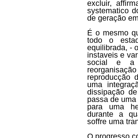
excluir, affi
systematico d
de geração e
É o mesmo que
todo o estad
equilibrada, - 
instaveis e va
social e a
reorganisaç
reproducção 
uma integra
dissipação de
passa de uma 
para uma het
durante a q
soffre uma tr
O progresso c