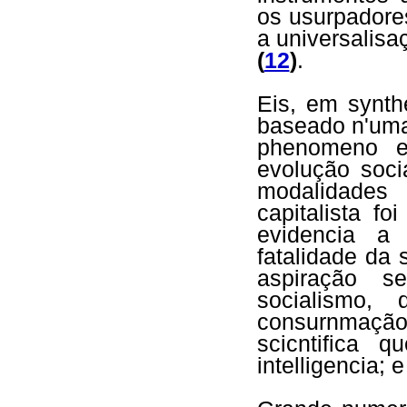
os usurpadores
a universalisa
(
12
)
.
Eis, em synth
baseado n'uma
phenomeno e
evolução soci
modalidades
capitalista f
evidencia a
fatalidade da
aspiração s
socialismo,
consurnmação
scicntifica 
intelligencia; 