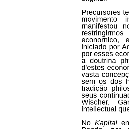
Precursores t
movimento i
rnanifestou n
restringirm
econornico, 
iniciado por A
por esses eco
a doutrina ph
d'estes econo
vasta concepç
sem os dos hi
tradição phi
seus continua
Wischer, Ga
intellectual qu
No
Kapital
enc