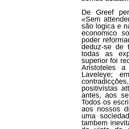
De Greef per
«Sem attende
são logica e 
economico so
poder reforma
deduz-se de 
todas as expe
superior foi r
Aristoteles 
Laveleye; em
contradicçõe
positivistas a
antes, aos s
Todos os escri
aos nossos d
uma sociedad
tambem inevit