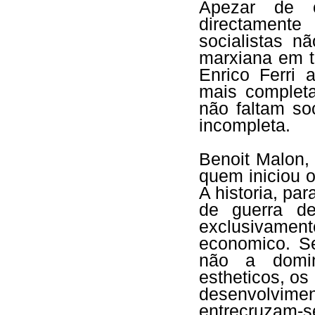
Apezar de o
directamente
socialistas n
marxiana em t
Enrico Ferri 
mais complet
não faltam so
incompleta.
Benoit Malon,
quem iniciou 
A historia, pa
de guerra de
exclusivame
economico. Se
não a domin
estheticos, o
desenvolvimen
entrecruza