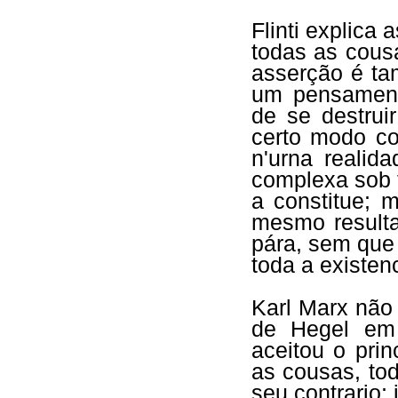
Flinti explica
todas as cous
asserção é ta
um pensament
de se destrui
certo modo c
n'urna realid
complexa sob 
a constitue; 
mesmo result
pára, sem que
toda a existe
Karl Marx não 
de Hegel em 
aceitou o pri
as cousas, to
seu contrario; 