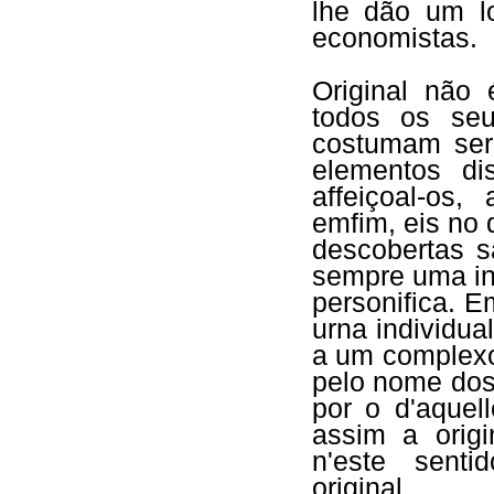
lhe dão um l
economistas.
Original não 
todos os seu
costumam ser
elementos d
affeiçoal-os, 
emfim, eis no 
descobertas s
sempre uma in
personifica. E
urna individua
a um complexo
pelo nome dos
por o d'aquel
assim a origi
n'este senti
original.