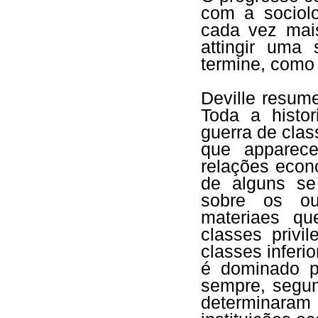
com a sociolo
cada vez mai
attingir uma 
termine, como
Deville resum
Toda a histo
guerra de clas
que apparece
relações econ
de alguns se
sobre os ou
materiaes qu
classes privi
classes infer
é dominado p
sempre, segun
determinara