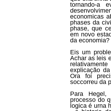
tornando-a e
desenvolvimen
economicas ab
phases da civ
phase, que c
em novo estad
da economia?
Eis um probl
Achar as leis
relativamente
explicação d
Ora foi prec
soccorreu da 
Para Hegel,
processo do qu
logica é urna h