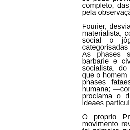
completo, das
pela observaç
Fourier, desv
materialista,
social o jô
categorisadas e
As phases so
barbarie e ci
socialista, d
que o homem h
phases fatae
humana; —conc
proclama o d
ideaes particul
O proprio Pr
movimento rev