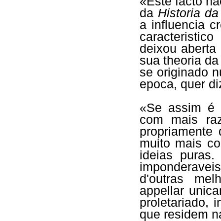
«Este facto nã
da
Historia da
a influencia 
caracteristic
deixou aberta
sua theoria d
se originado 
epoca, quer di
«Se assim é c
com mais ra
propriamente 
muito mais co
ideias puras
imponderave
d'outras mel
appellar unic
proletariado,
que residem n