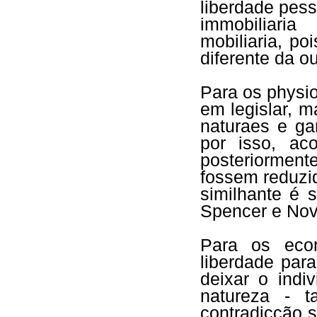
liberdade pess
immobiliari
mobiliaria, p
diferente da o
Para os physi
em legislar, 
naturaes e ga
por isso, ac
posteriorment
fossem reduzid
similhante é 
Spencer e Nov
Para os econ
liberdade par
deixar o indi
natureza - 
contradicção s