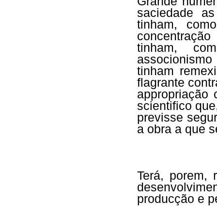
Grande numero
saciedade as
tinham, como
concentração
tinham, co
associonismo 
tinham remexi
flagrante cont
appropriação c
scientifico qu
previsse segu
a obra a que 
Terá, porem, 
desenvolvimen
producção e pe