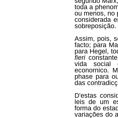
segundo Marx, 
toda a phenom
ou menos, no 
considerada e
sobreposição.
Assim, pois, s
facto; para Ma
para Hegel, to
fieri
constante
vida social
econornico. 
phase para out
das contradicç
D'estas consi
leis de um es
forma do estad
variações do 