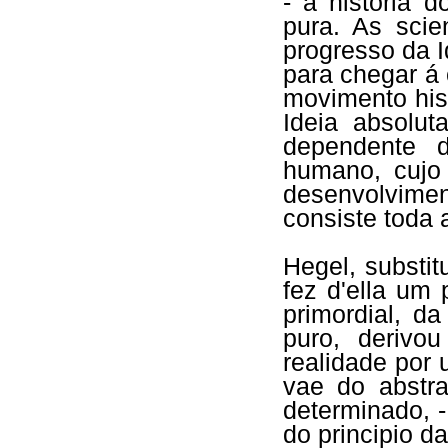
- a historia 
pura. As scie
progresso da 
para chegar á 
movimento his
Ideia absolut
dependente d
humano, cujo 
desenvolvimen
consiste toda a
Hegel, substit
fez d'ella um 
primordial, d
puro, derivo
realidade por 
vae do abstra
determinado, -
do principio d