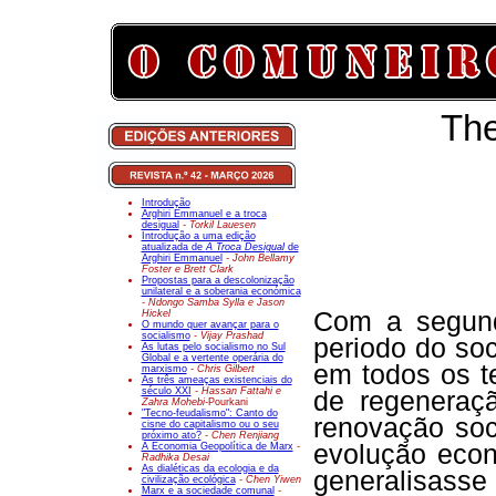
The
Introdução
Arghiri Emmanuel e a troca
desigual
- Torkil Lauesen
Introdução a uma edição
atualizada de
A Troca Desigual
de
Arghiri Emmanuel
- John Bellamy
Foster e Brett Clark
Propostas para a descolonização
unilateral e a soberania económica
- Ndongo Samba Sylla e Jason
Com a segund
Hickel
O mundo quer avançar para o
socialismo
- Vijay Prashad
periodo do soc
As lutas pelo socialismo no Sul
Global e a vertente operária do
em todos os t
marxismo
- Chris Gilbert
As três ameaças existenciais do
século XXI
- Hassan Fattahi e
de regenera
Zahra Mohebi-
Pourkani
"Tecno-feudalismo": Canto do
renovação soc
cisne do capitalismo ou o seu
próximo ato?
- Chen Renjiang
evolução econ
A Economia Geopolítica de Marx
-
Radhika Desai
As dialéticas da ecologia e da
generalisasse
civilização ecológica
- Chen Yiwen
Marx e a sociedade comunal
-