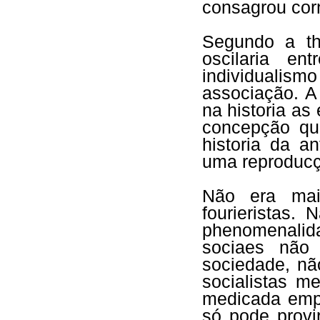
consagrou corn
Segundo a the
oscilaria en
individuali
associação. A
na historia as
concepção que
historia da a
uma reproducçã
Não era mai
fourieristas.
phenomenalid
sociaes não 
sociedade, nã
socialistas m
medicada emp
só pode provi