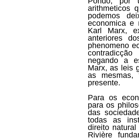
Pondo, por 
arithmeticos 
podemos dei
economica e m
Karl Marx, e
anteriores d
phenomeno ec
contradicçã
negando a es
Marx, as leis
as mesmas, 
presente.
Para os econ
para os philo
das sociedade
todas as ins
direito natura
Rivière fund