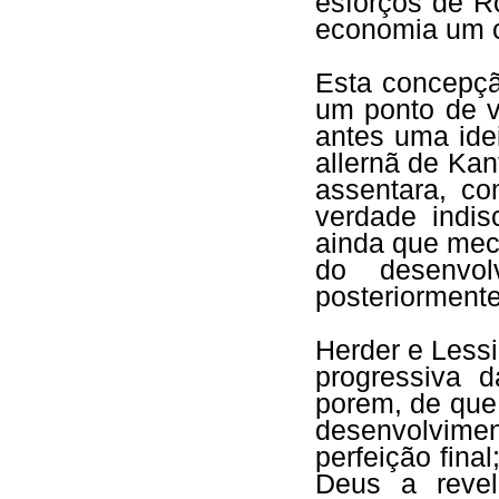
esforços de R
economia um ca
Esta concepçã
um ponto de v
antes uma ide
allernã de Ka
assentara, c
verdade indis
ainda que mech
do desenvol
posteriormente
Herder e Lessi
progressiva 
porem, de que,
desenvolvim
perfeição final
Deus a revel