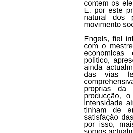
contem os ele
E, por este p
natural dos
movimento soc
Engels, fiel i
com o mestre
economicas 
politico, apr
ainda actualm
das vias fe
comprehensi
proprias da
producção, 
intensidade 
tinham de e
satisfação da
por isso, ma
somos actualm