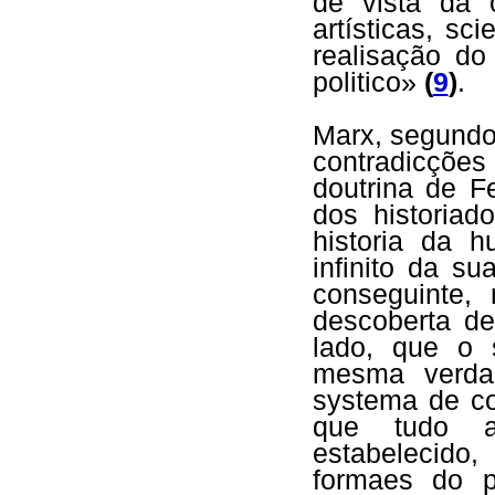
de vista da c
artísticas, s
realisação do
politico»
(
9
)
.
Marx, segundo
contradicções
doutrina de 
dos historiad
historia da 
infinito da s
conseguinte,
descoberta de
lado, que o 
mesma verda
systema de co
que tudo ab
estabelecido
formaes do p