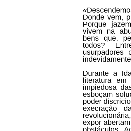
«Descendemos
Donde vem, po
Porque jazem
vivem na abu
bens que, pe
todos? Entr
usurpadores 
indevidamente
Durante a Id
literatura e
impiedosa da
esboçam soluç
poder discrici
execração d
revolucionária
expor abertam
obstáculos. A