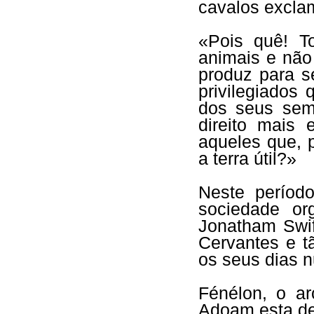
cavalos excla
«Pois quê! T
animais e não 
produz para 
privilegiados
dos seus sem
direito mais
aqueles que, p
a terra útil?»
Neste períod
sociedade or
Jonatham Swif
Cervantes e t
os seus dias n
Fénélon, o a
Adoam esta des