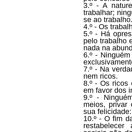
3.º - A natu
trabalhar; nin
se ao trabalho
4.º - Os traba
5.º - Há opre
pelo trabalho 
nada na abund
6.º - Ninguém
exclusivamente
7.º - Na verd
nem ricos.
8.º - Os rico
em favor dos i
9.º - Ningué
meios, privar
sua felicidade
10.º - O fim d
restabelecer