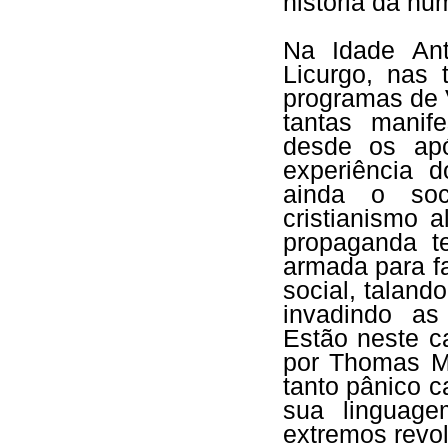
história da hu
Na Idade Ant
Licurgo, nas 
programas de V
tantas manife
desde os apó
experiência d
ainda o soc
cristianismo 
propaganda t
armada para f
social, talan
invadindo as
Estão neste c
por Thomas M
tanto pânico 
sua linguage
extremos revol