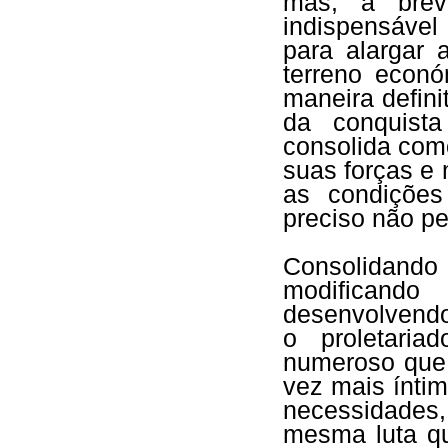
mas, a brev
indispensável
para alargar 
terreno econ
maneira defin
da conquista
consolida com
suas forças e 
as condições
preciso não per
Consolidando 
modifican
desenvolvendo
o proletaria
numeroso que,
vez mais ínti
necessidades,
mesma luta qu