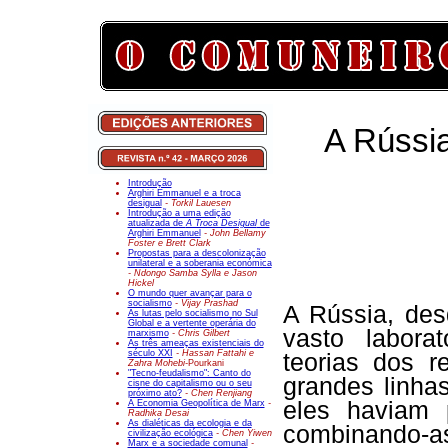
A Rússia
Introdução
Arghiri Emmanuel e a troca
desigual
- Torkil Lauesen
Introdução a uma edição
atualizada de
A Troca Desigual
de
Arghiri Emmanuel
- John Bellamy
Foster e Brett Clark
Propostas para a descolonização
unilateral e a soberania económica
- Ndongo Samba Sylla e Jason
Hickel
O mundo quer avançar para o
socialismo
- Vijay Prashad
A Rússia, des
As lutas pelo socialismo no Sul
Global e a vertente operária do
vasto laborat
marxismo
- Chris Gilbert
As três ameaças existenciais do
século XXI
- Hassan Fattahi e
teorias dos r
Zahra Mohebi-
Pourkani
"Tecno-feudalismo": Canto do
grandes linha
cisne do capitalismo ou o seu
próximo ato?
- Chen Renjiang
eles haviam 
A Economia Geopolítica de Marx
-
Radhika Desai
As dialéticas da ecologia e da
combinando-as
civilização ecológica
- Chen Yiwen
Marx e a sociedade comunal
-