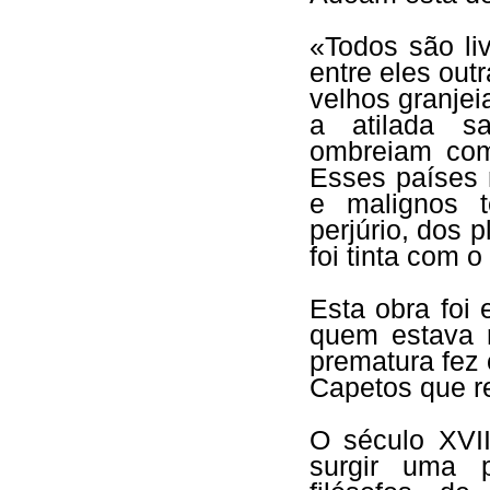
«Todos são li
entre eles out
velhos granje
a atilada s
ombreiam com
Esses países 
e malignos t
perjúrio, dos 
foi tinta com
Esta obra foi
quem estava 
prematura fez
Capetos que r
O século XVII
surgir uma 