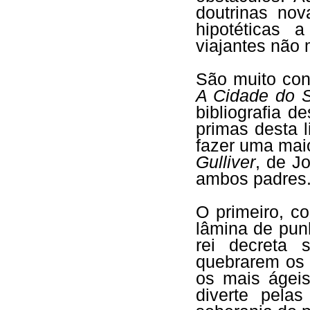
doutrinas nov
hipotéticas 
viajantes não 
São muito co
A Cidade do S
bibliografia d
primas desta 
fazer uma maio
Gulliver
, de J
ambos padres
O primeiro, c
lâmina de pun
rei decreta 
quebrarem os 
os mais ágeis
diverte pela