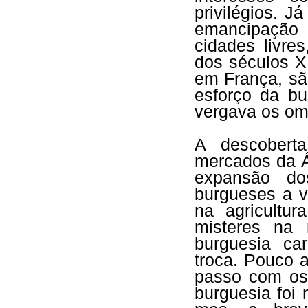
privilégios. J
emancipação
cidades livr
dos séculos XI
em França, sã
esforço da bu
vergava os om
A descobert
mercados da Á
expansão do
burgueses a v
na agricultu
misteres na 
burguesia ca
troca. Pouco 
passo com os 
burguesia foi