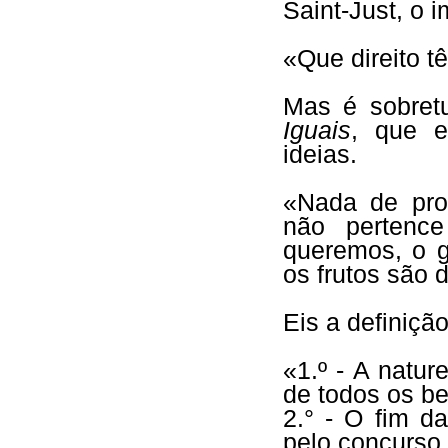
Saint-Just, o i
«Que direito 
Mas é sobret
Iguais
, que e
ideias.
«Nada de prop
não pertenc
queremos, o 
os frutos são 
Eis a definiçã
«1.º - A natur
de todos os be
2.° - O fim d
pelo concurso