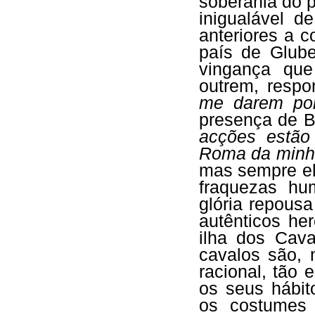
soberania do p
inigualável de
anteriores a c
país de Glube
vingança que
outrem, respo
me darem por
presença de B
acções estão 
Roma da minha
mas sempre ele
fraquezas hu
glória repous
autênticos he
ilha dos Cav
cavalos são,
racional, tão
os seus hábit
os costumes 