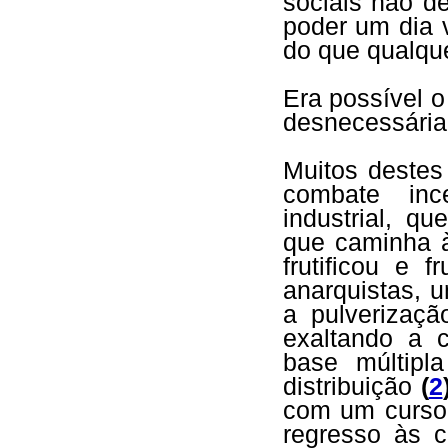
sociais não d
poder um dia v
do que qualque
Era possível 
desnecessária 
Muitos destes
combate inc
industrial, q
que caminha à
frutificou e 
anarquistas, 
a pulverizaç
exaltando a 
base múltipl
distribuição
(
2
com um curso 
regresso às 