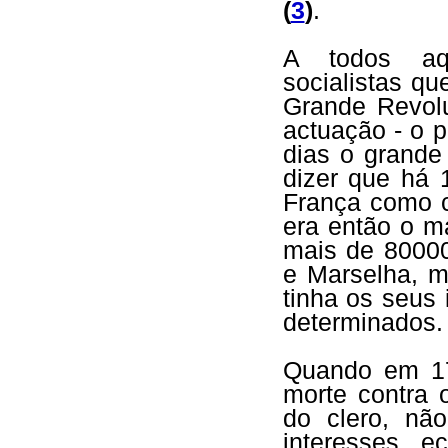
(
3
)
.
A todos aqu
socialistas q
Grande Revolu
actuação - o p
dias o grande
dizer que há 
França como c
era então o m
mais de 80000
e Marselha, 
tinha os seus 
determinados.
Quando em 17
morte contra 
do clero, nã
interesses e