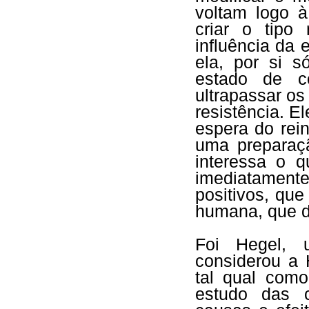
voltam logo à
criar o tipo
influência da 
ela, por si s
estado de c
ultrapassar os
resistência. E
espera do rei
uma preparaçã
interessa o q
imediatamente.
positivos, qu
humana, que d
Foi Hegel, 
considerou a 
tal qual com
estudo das c