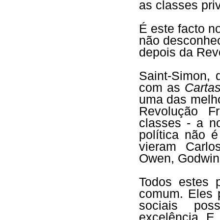
as classes pri
É este facto n
não desconhec
depois da Rev
Saint-Simon, 
com as
Carta
uma das melho
Revolução F
classes - a n
política não 
vieram Carlos
Owen, Godwin
Todos estes 
comum. Eles 
sociais pos
excelência. E