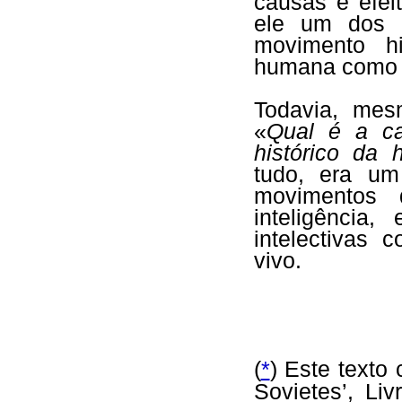
causas e efei
ele um dos 
movimento hi
humana como f
Todavia, mes
«
Qual é a ca
histórico da 
tudo, era um 
movimentos 
inteligência
intelectivas
vivo.
(
*
)
Este texto 
Sovietes’, Li