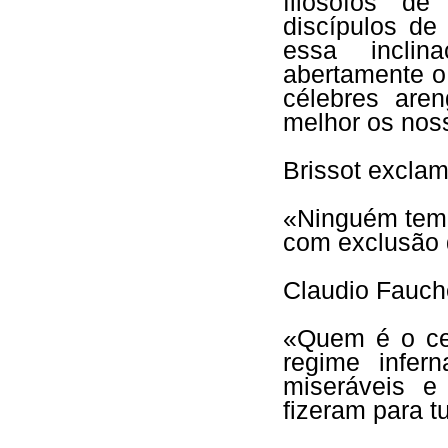
filósofos de
discípulos d
essa incli
abertamente o
célebres are
melhor os noss
Brissot exclam
«Ninguém tem o
com exclusão 
Claudio Fauc
«Quem é o cel
regime infer
miseráveis e
fizeram para 