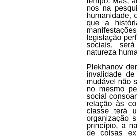
tempo. Mas, ab
nos na pesqu
humanidade, 
que a histór
manifestações
legislação per
sociais, ser
natureza hum
Plekhanov dem
invalidade d
mudável não só
no mesmo per
social consoa
relação às co
classe terá 
organização s
princípio, a n
de coisas ex