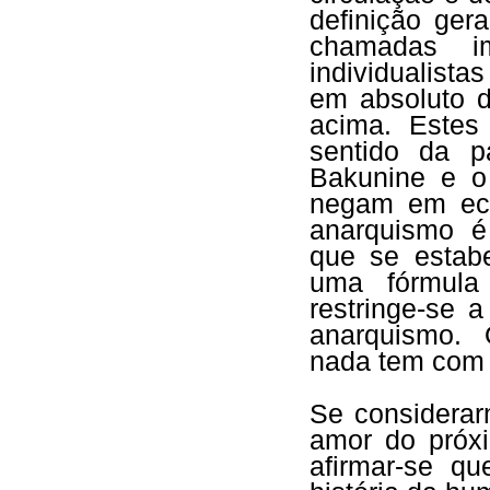
definição ger
chamadas im
individualistas
em absoluto 
acima. Estes
sentido da p
Bakunine e o
negam em eco
anarquismo é 
que se estab
uma fórmula 
restringe-se a
anarquismo. 
nada tem com 
Se considerar
amor do próx
afirmar-se q