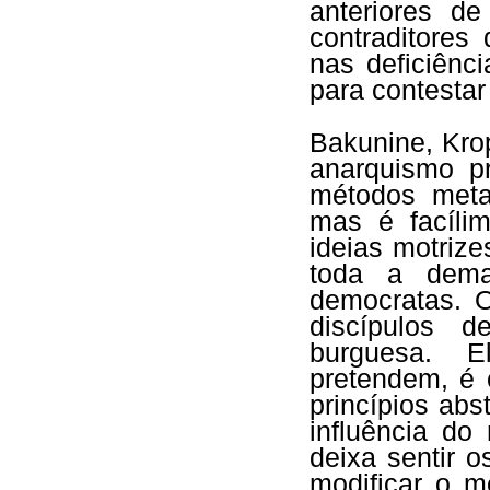
anteriores de
contraditores
nas deficiênc
para contestar
Bakunine, Kro
anarquismo pr
métodos metaf
mas é facíli
ideias motriz
toda a dema
democratas. O
discípulos 
burguesa. E
pretendem, é 
princípios ab
influência do
deixa sentir o
modificar o m