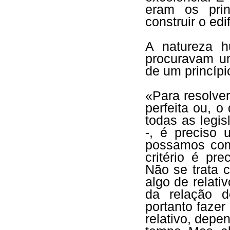
eram os prin
construir o edi
A natureza h
procuravam um
de um princípi
«Para resolve
perfeita ou, 
todas as legi
-, é preciso 
possamos comp
critério é pr
Não se trata 
algo de relat
da relação d
portanto fazer
relativo, depe