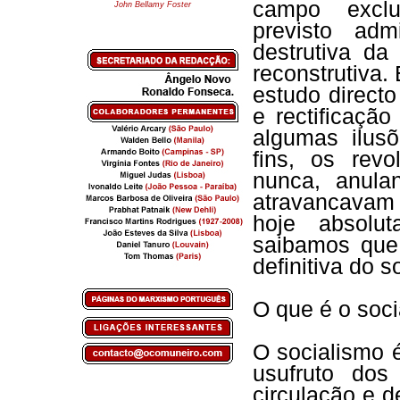
campo exclus
John Bellamy Foster
previsto adm
destrutiva da
reconstrutiva.
estudo direct
e rectificação
algumas ilusõ
fins, os rev
nunca, anula
atravancavam 
hoje absolu
saibamos que 
definitiva do 
O que é o soc
O socialismo 
usufruto do
circulação e d