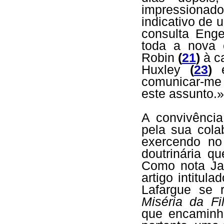
impressionado
indicativo de 
consulta Enge
toda a nova e
Robin
(
21
)
à c
Huxley
(
23
)
e
comunicar-me
este assunto.
A convivênci
pela sua cola
exercendo no
doutrinária q
Como nota Ja
artigo intitul
Lafargue se 
Miséria da Fil
que encaminh