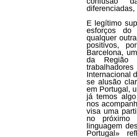
confusão da
diferenciadas, 
E legítimo su
esforços do
qualquer outra
positivos, 
Barcelona, u
da Região 
trabalhadore
Internacional
se alusão clar
em Portugal, 
já temos algo
nos acompanha
visa uma part
no próximo c
linguagem des
Portugal» ref