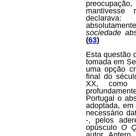
preocupação
mantivesse 
declarava
absolutament
sociedade abs
(
63
)
Esta questão 
tomada em Set
uma opção cru
final do sécu
XX, como u
profundamente
Portugal o ab
adoptada, em 
necessário dat
-, pelos ader
opúsculo
O Q
autor Antero