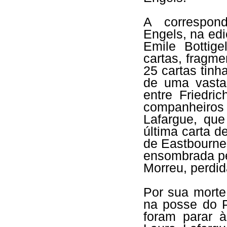
A correspond
Engels, na edi
Emile Bottige
cartas, fragme
25 cartas tinh
de uma vasta
entre Friedr
companheiro
Lafargue, qu
última carta d
de Eastbourne 
ensombrada pe
Morreu, perdid
Por sua morte
na posse do P
foram parar 