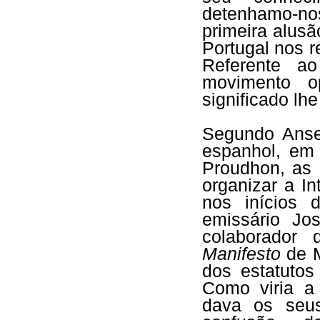
detenhamo-no
primeira alusã
Portugal nos 
Referente a
movimento o
significado lh
Segundo Ans
espanhol, em 
Proudhon, as 
organizar a In
nos inícios 
emissário Jos
colaborador
Manifesto
de M
dos estatutos
Como viria a 
dava os seu