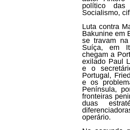
político das
Socialismo, ci
Luta contra Ma
Bakunine em E
se travam na 
Suíça, em It
chegam a Port
exilado Paul 
e o secretá
Portugal, Frie
e os problem
Península, p
fronteiras peni
duas estra
diferenciado
operário.