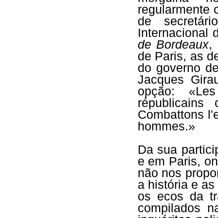
regularmente 
de secretár
Internacional 
de Bordeaux
,
de Paris, as 
do governo de
Jacques Gira
opção: «Les
républicains
Combattons l'e
hommes.»
Da sua partic
e em Paris, on
não nos propo
a história e as
os ecos da tr
compilados n