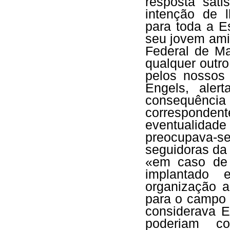
resposta sati
intenção de 
para toda a 
seu jovem ami
Federal de M
qualquer outro
pelos nossos 
Engels, aler
consequênci
correspondent
eventualida
preocupava-s
seguidoras da 
«em caso de
implantado
organização 
para o campo 
considerava 
poderiam c