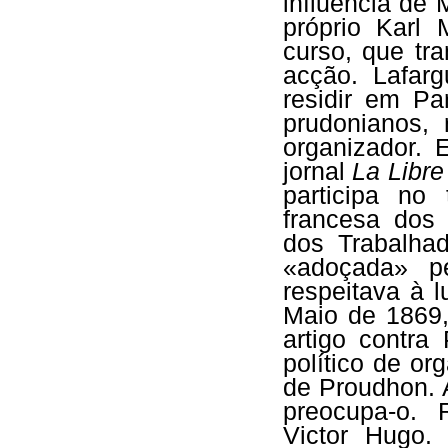
influência de 
próprio Karl 
curso, que tr
acção. Lafar
residir em Pa
prudonianos,
organizador.
jornal
La Libr
participa no 
francesa dos 
dos Trabalhad
«adoçada» pe
respeitava à l
Maio de 1869,
artigo contr
político de o
de Proudhon. 
preocupa-o. 
Victor Hugo.