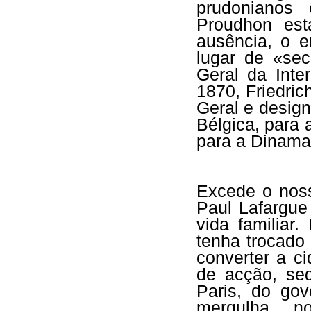
prudonianos 
Proudhon est
ausência, o 
lugar de «se
Geral da Inte
1870, Friedri
Geral e desig
Bélgica, para 
para a Dinam
Excede o noss
Paul Lafargue
vida familiar
tenha trocado 
converter a c
de acção, se
Paris, do go
mergulha no