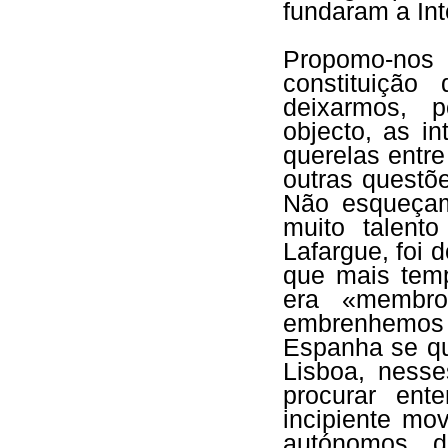
fundaram a Int
Propomo-nos
constituição
deixarmos, p
objecto, as i
querelas entr
outras questõ
Não esqueça
muito talent
Lafargue, foi 
que mais tem
era «membr
embrenhemos 
Espanha se q
Lisboa, ness
procurar en
incipiente mo
autónomos da