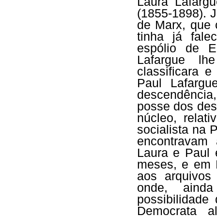
Laura Lafargu
(1855-1898). 
de Marx, que 
tinha já fale
espólio de E
Lafargue lh
classificara 
Paul Lafarg
descendência
posse dos des
núcleo, relat
socialista na 
encontravam 
Laura e Paul 
meses, e em P
aos arquivos
onde, aind
possibilidade
Democrata a