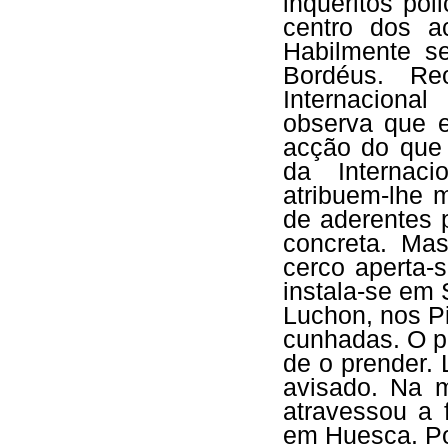
inquéritos po
centro dos a
Habilmente s
Bordéus. Re
Internaciona
observa que 
acção do que
da Internac
atribuem-lhe 
de aderentes 
concreta. Ma
cerco aperta-
instala-se em
Luchon, nos Pi
cunhadas. O p
de o prender. 
avisado. Na 
atravessou a 
em Huesca. Po