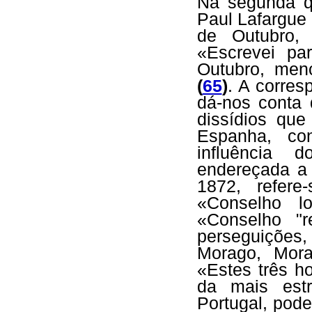
Na segunda q
Paul Lafargue
de Outubro, 
«Escrevei pa
Outubro, men
(
65
)
. A corres
dá-nos conta 
dissídios que
Espanha, co
influência 
endereçada a 
1872, refer
«Conselho lo
«Conselho "r
perseguições
Morago, Mor
«Estes três h
da mais estr
Portugal, pod