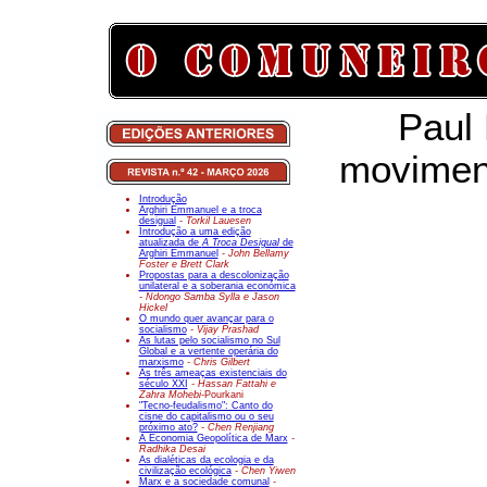
Paul 
moviment
Introdução
Arghiri Emmanuel e a troca
desigual
- Torkil Lauesen
Introdução a uma edição
atualizada de
A Troca Desigual
de
Arghiri Emmanuel
- John Bellamy
Foster e Brett Clark
Propostas para a descolonização
unilateral e a soberania económica
- Ndongo Samba Sylla e Jason
Hickel
O mundo quer avançar para o
socialismo
- Vijay Prashad
As lutas pelo socialismo no Sul
Global e a vertente operária do
marxismo
- Chris Gilbert
As três ameaças existenciais do
século XXI
- Hassan Fattahi e
Zahra Mohebi-
Pourkani
"Tecno-feudalismo": Canto do
cisne do capitalismo ou o seu
próximo ato?
- Chen Renjiang
A Economia Geopolítica de Marx
-
Radhika Desai
As dialéticas da ecologia e da
civilização ecológica
- Chen Yiwen
Marx e a sociedade comunal
-