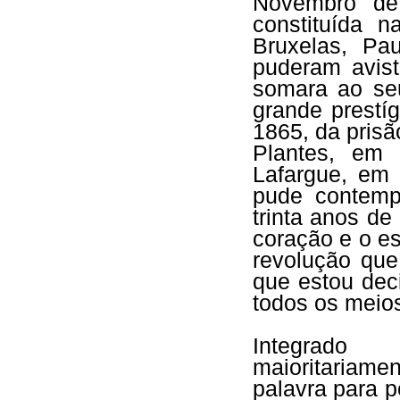
Novembro de
constituída 
Bruxelas, Pa
puderam avist
somara ao seu
grande prestí
1865, da prisã
Plantes, em 
Lafargue, em 
pude contempl
trinta anos de
coração e o es
revolução que
que estou deci
todos os mei
Integrado
maioritariame
palavra para p