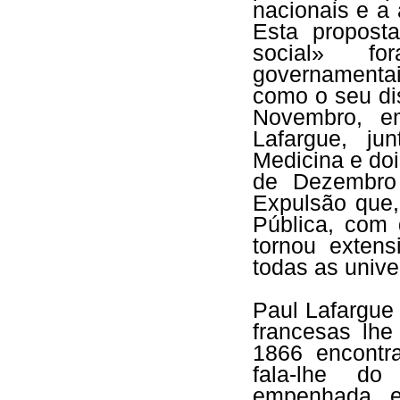
nacionais e a
Esta propost
social» fo
governamenta
como o seu di
Novembro, e
Lafargue, ju
Medicina e doi
de Dezembro 
Expulsão que,
Pública, com
tornou exten
todas as unive
Paul Lafargue
francesas lhe
1866 encontr
fala-lhe do
empenhada e