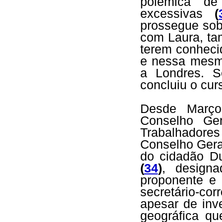
polémica de
excessivas
(
prossegue sob 
com Laura, ta
terem conheci
e nessa mesma
a Londres. S
concluiu o cur
Desde Março
Conselho Ger
Trabalhador
Conselho Gera
do cidadão 
(
34
)
, design
proponente e
secretário-c
apesar de inv
geográfica qu