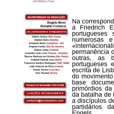
John Bellamy Foster
Na correspondê
a Friedrich E
portugueses 
numerosas e
«internacion
permanência 
outras, as 
portugueses e
escrita de Lis
do movimento
base docume
primórdios da
da batalha de
a discípulos 
partidários 
Engels.