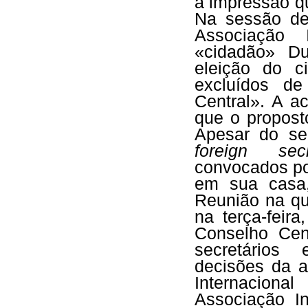
a impressão q
Na sessão de
Associação 
«cidadão» Du
eleição do c
excluídos d
Central». A a
que o propos
Apesar do se
foreign secr
convocados po
em sua casa
Reunião na qua
na terça-feir
Conselho Cen
secretários 
decisões da a
Internacional
Associação In