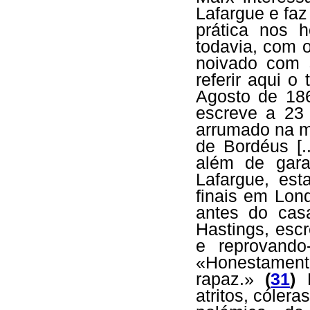
Lafargue e faz
prática nos 
todavia, com 
noivado com 
referir aqui o
Agosto de 1
escreve a 23
arrumado na m
de Bordéus [.
além de gara
Lafargue, est
finais em Lond
antes do cas
Hastings, esc
e reprovando
«Honestament
rapaz.»
(
31
)
E
atritos, cóler