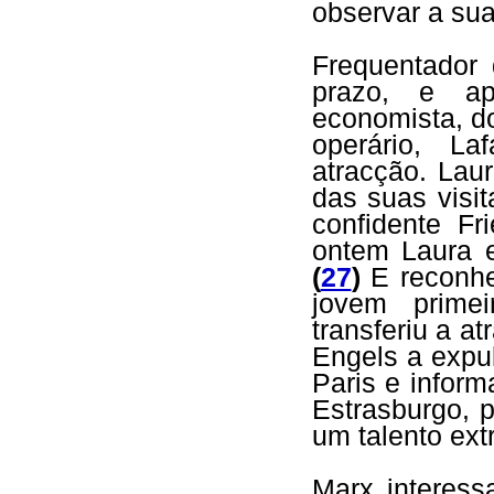
observar a sua
Frequentador 
prazo, e ap
economista, d
operário, La
atracção. Laur
das suas visi
confidente Fr
ontem Laura e
(
27
)
E reconhe
jovem prime
transferiu a a
Engels a expu
Paris e infor
Estrasburgo, 
um talento extr
Marx interess