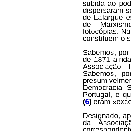
subida ao pod
dispersaram-s
de Lafargue e
de Marxismo
fotocópias. Na
constituem o 
Sabemos, por 
de 1871 ainda
Associação I
Sabemos, por
presumivelme
Democracia S
Portugal, e 
(
6
)
eram «exce
Designado, ap
da Associaçã
corresponden