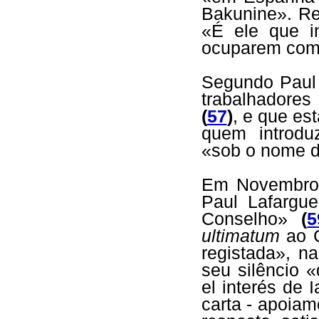
Bakunine». Re
«É ele que i
ocuparem com 
Segundo Paul
trabalhadores
(
57
)
, e que es
quem introdu
«sob o nome d
Em Novembro (
Paul Lafargu
Conselho»
(
5
ultimatum
ao C
registada», n
seu silêncio 
el interés de 
carta - apoiam