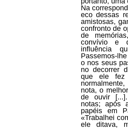
portanto, uma
Na correspond
eco dessas re
amistosas, ga
confronto de o
de memórias
convívio e 
influência
Passemos-lhe 
o nos seus pa
no decorrer 
que ele fez
normalmente,
nota, o melho
de ouvir [...
notas; após 
papéis em Pa
«Trabalhei co
ele ditava, 