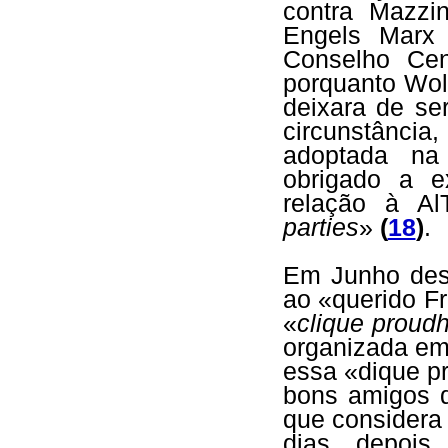
contra Mazzin
Engels Marx 
Conselho Cen
porquanto Wol
deixara de s
circunstância
adoptada na
obrigado a e
relação à A
parties
»
(
18
)
.
Em Junho des
ao «querido F
«
clique proud
organizada em
essa «dique p
bons amigos d
que considera
dias depois