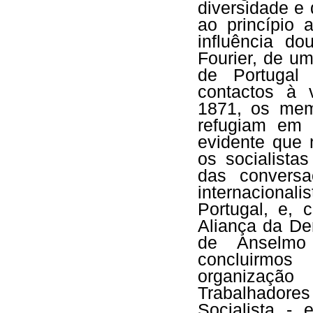
diversidade e
ao princípio a
influência d
Fourier, de u
de Portugal
contactos à 
1871, os mem
refugiam em 
evidente que 
os socialista
das convers
internacional
Portugal, e, 
Aliança da De
de Anselm
concluirmos
organizaçã
Trabalhador
Socialista -