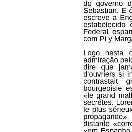
do governo d
Sebastian. E 
escreve a Eng
estabelecido
Federal espan
com Pi y Marg
Logo nesta c
admiração pelo
dire que jam
d'ouvriers si in
contrastait 
bourgeoisie e
«le grand mal
secrétes. Lore
le plus sérieu
propagande».
distante «cor
«em Espanha q