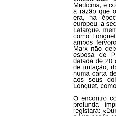
Medicina, e co
a razão que o
era, na époc
europeu, a sed
Lafargue, mem
como Longuet
ambos fervor
Marx não deix
esposa de Pa
datada de 20
de irritação,
numa carta de
aos seus doi
Longuet, como
O encontro c
profunda im
registará: «Du