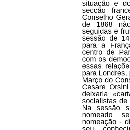
situação e d
secção fran
Conselho Gera
de 1868 não
seguidas e fr
sessão de 14
para a Franç
centro de Par
com os democ
essas relaçõe
para Londres,
Março do Con
Cesare Orsin
deixaria «ca
socialistas de
Na sessão se
nomeado se
nomeação - di
seu conhec