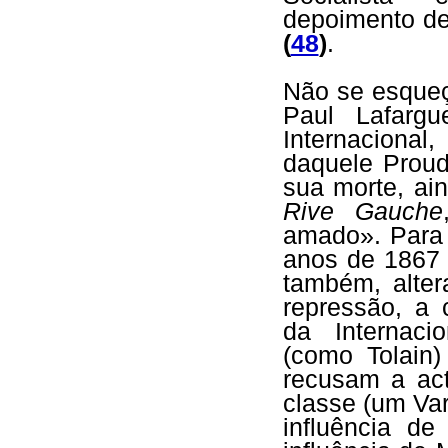
depoimento de
(
48
)
.
Não se esqueç
Paul Lafargu
Internaciona
daquele Prou
sua morte, ai
Rive Gauche
amado». Para 
anos de 1867 
também, alte
repressão, a
da Internaci
(como Tolain
recusam a act
classe (um Va
influência d