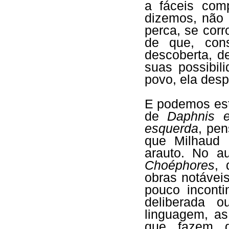
a fáceis com
dizemos, não 
perca, se cor
de que, con
descoberta, d
suas possibil
povo, ela des
E podemos est
de
Daphnis e
esquerda
, pe
que Milhaud 
arauto. No au
Choéphores
,
obras notávei
pouco inconti
deliberada o
linguagem, as
que fazem d