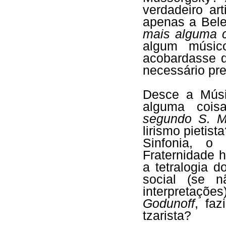
verdadeiro ar
apenas a Bel
mais alguma 
algum músic
acobardasse 
necessário pr
Desce a Músi
alguma coi
segundo S. M
lirismo pieti
Sinfonia, o
Fraternidade
a tetralogia 
social (se n
interpretaçõ
Godunoff
, faz
tzarista?