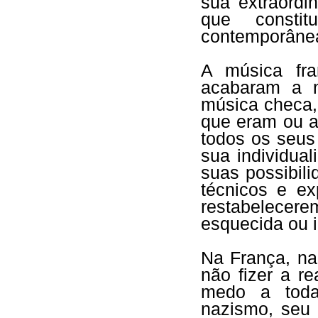
sua extraordi
que constit
contemporânea 
A música fr
acabaram a m
música checa,
que eram ou a
todos os seus
sua individua
suas possibil
técnicos e ex
restabelece
esquecida ou i
Na França, na
não fizer a r
medo a to
nazismo, seu 