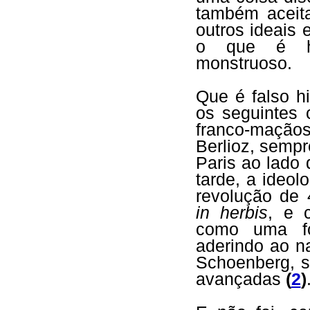
também aceit
outros ideais
o que é his
monstruoso.
Que é falso hi
os seguintes 
franco-maçãos
Berlioz, sempr
Paris ao lado
tarde, a ideol
revolução de 4
in herbis
, e 
como uma fo
aderindo ao na
Schoenberg, s
avançadas
(
2
)