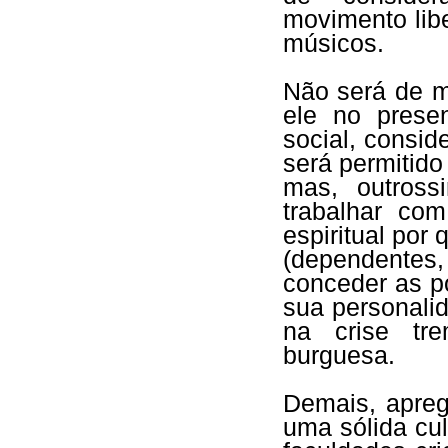
movimento libe
músicos.
Não será de m
ele no prese
social, consi
será permitid
mas, outross
trabalhar co
espiritual por 
(dependentes
conceder as p
sua personalid
na crise tr
burguesa.
Demais, apreg
uma sólida cu