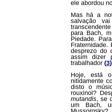
ele abordou no
Mas há a not
salvação va
transcendent
para Bach, mí
Piedade. Para
Fraternidade.
desprezo do o
assim dizer 
trabalhador
(
3
)
Hoje, está 
nitidamente c
disto o músi
rouxinol? De
mutandis
, se 
um Bach, u
Mussorgsky? 