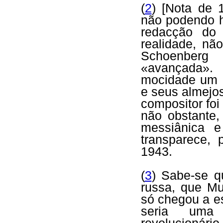
(
2
) [Nota de 
não podendo ho
redacção do 
realidade, nã
Schoenberg 
«avançada». 
mocidade um c
e seus almejos
compositor foi
não obstante,
messiânica e
transparece,
1943.
(
3
) Sabe-se qu
russa, que Mu
só chegou a e
seria uma 