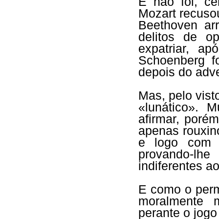
E não foi, c
Mozart recuso
Beethoven ar
delitos de o
expatriar, a
Schoenberg f
depois do adve
Mas, pelo vist
«lunático». 
afirmar, poré
apenas rouxinó
e logo com 
provando-lh
indiferentes a
E como o perm
moralmente m
perante o jogo 