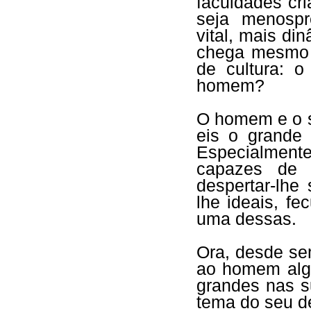
faculdades cr
seja menospr
vital, mais di
chega mesmo a
de cultura: o
homem?
O homem e o s
eis o grande
Especialmente
capazes de a
despertar-lhe 
lhe ideais, f
uma dessas.
Ora, desde se
ao homem alg
grandes nas su
tema do seu de