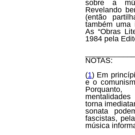
sobre a mús
Revelando bem
(então parti
também uma in
As “Obras Lit
1984 pela Edit
___________
NOTAS:
(
1
) Em princíp
e o comunismo
Porquanto,
mentalidades
torna imediat
sonata podem
fascistas, pe
música informa