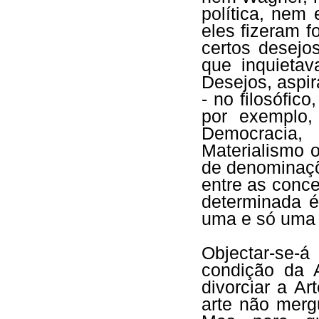
política, nem
eles fizeram f
certos desejo
que inquieta
Desejos, aspi
- no filosófico
por exemplo,
Democracia, 
Materialismo 
de denominaçõ
entre as concep
determinada é
uma e só uma 
Objectar-se-á
condição da 
divorciar a A
arte não merg