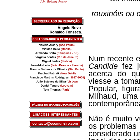
John Bellamy Foster
rouxinóis ou 
Num recente e 
Candide
fez j
acerca do qu
viesse a toma
Popular, figu
Milhaud, uma
contemporâne
Não é muito v
os problemas 
considerado um