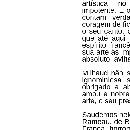
artística, n
impotente. E 
contam verd
coragem de fic
o seu canto, 
que até aqui 
espírito fran
sua arte às im
absoluto, avil
Milhaud não s
ignominiosa s
obrigado a a
amou e nobre
arte, o seu pre
Saudemos nele 
Rameau, de Be
França, horro