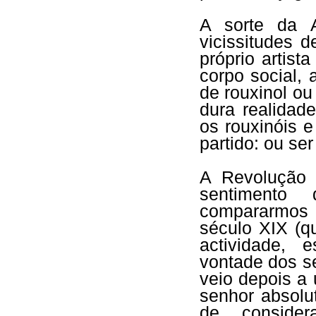
A sorte da A
vicissitudes 
próprio artis
corpo social,
de rouxinol ou
dura realida
os rouxinóis e
partido: ou se
A Revolução 
sentimento
compararmos 
século XIX (q
actividade, 
vontade dos se
veio depois a 
senhor absolu
de consider