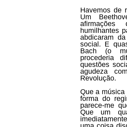
Havemos de re
Um Beethov
afirmações 
humilhantes p
abdicaram da
social. E qu
Bach (o mús
procederia d
questões soci
agudeza com
Revolução.
Que a música 
forma do regi
parece-me qu
Que um qua
imediatament
uma coisa dis