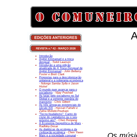
A
Introdução
Arghiri Emmanuel e a troca
desigual
- Torkil Lauesen
Introdução a uma edição
atualizada de
A Troca Desigual
de
Arghiri Emmanuel
- John Bellamy
Foster e Brett Clark
Propostas para a descolonização
unilateral e a soberania económica
- Ndongo Samba Sylla e Jason
Hickel
O mundo quer avançar para o
socialismo
- Vijay Prashad
As lutas pelo socialismo no Sul
Global e a vertente operária do
marxismo
- Chris Gilbert
As três ameaças existenciais do
século XXI
- Hassan Fattahi e
Zahra Mohebi-
Pourkani
"Tecno-feudalismo": Canto do
cisne do capitalismo ou o seu
próximo ato?
- Chen Renjiang
A Economia Geopolítica de Marx
-
Radhika Desai
As dialéticas da ecologia e da
civilização ecológica
- Chen Yiwen
Os músic
Marx e a sociedade comunal
-