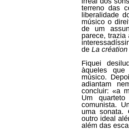
irreal dos son
terreno das c
liberalidade 
músico o direi
de um assunt
parece, trazia
interessadíssi
de
La créatio
Fiquei desil
àqueles que
músico. Depoi
adiantam ne
concluir: «a 
Um quarteto
comunista. U
uma sonata. 
outro ideal a
além das esca