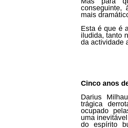
Mas para qu
conseguinte,
mais dramático
Esta é que é 
iludida, tant
da actividade a
Cinco anos d
Darius Milha
trágica derr
ocupado pela
uma inevitável
do espírito b