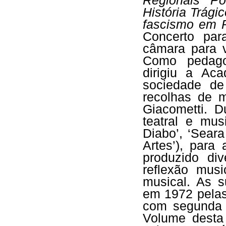
Regionais Po
História Trági
fascismo em P
Concerto par
câmara para v
Como pedagog
dirigiu a A
sociedade de
recolhas de 
Giacometti. D
teatral e mus
Diabo’, ‘Sear
Artes’), para
produzido div
reflexão musi
musical. As s
em 1972 pela
com segunda 
Volume desta 