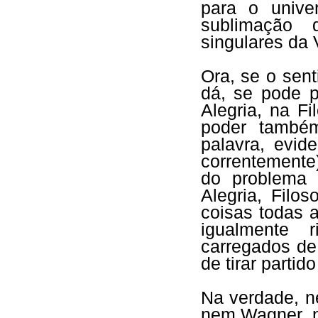
para o unive
sublimação 
singulares da 
Ora, se o sent
dá, se pode p
Alegria, na Fi
poder também
palavra, evid
correntemente)
do problema 
Alegria, Filos
coisas todas 
igualmente r
carregados de
de tirar partido
Na verdade, 
nem Wagner, n