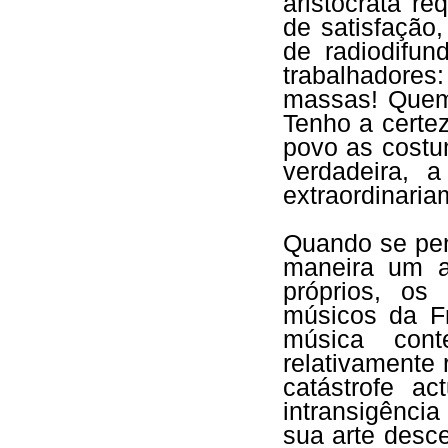
aristocrata r
de satisfação
de radiodifun
trabalhadore
massas! Quem 
Tenho a certe
povo as costu
verdadeira, 
extraordinaria
Quando se pen
maneira um ar
próprios, os
músicos da Fr
música con
relativamente
catástrofe a
intransigênci
sua arte desc