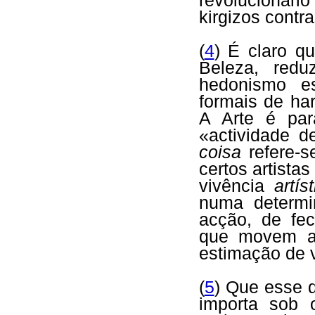
revolucionári
kirgizos contr
(
4
) É claro q
Beleza, red
hedonismo es
formais de har
A Arte é par
«actividade 
coisa
refere-s
certos artist
vivência
artís
numa determi
acção, de fe
que movem a 
estimação de v
(
5
) Que esse d
importa sob o