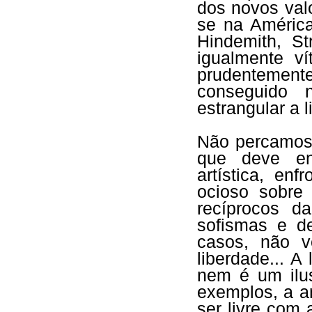
dos novos valor
se na América
Hindemith, St
igualmente ví
prudentement
conseguido 
estrangular a l
Não percamos 
que deve ent
artística, en
ocioso sobre
recíprocos d
sofismas e d
casos, não 
liberdade... A
nem é um ilu
exemplos, a a
ser livre com