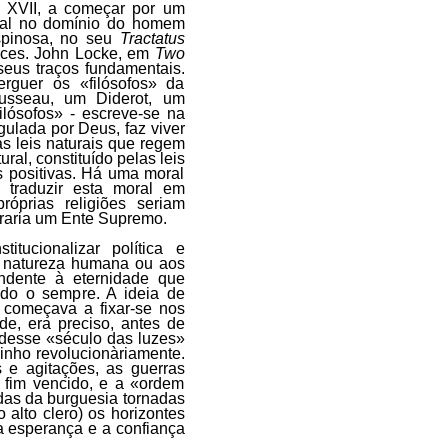
o XVII, a começar por um
tal no domínio do homem
spinosa, no seu
Tractatus
erces. John Locke, em
Two
seus traços fundamentais.
rguer os «filósofos» da
ousseau, um Diderot, um
lósofos» - escreve-se na
egulada por Deus, faz viver
 leis naturais que regem
ral, constituído pelas leis
is positivas. Há uma moral
 traduzir esta moral em
róprias religiões seriam
eraria um Ente Supremo.
tucionalizar política e
à natureza humana ou aos
ondente à eternidade que
odo o sempre. A ideia de
 começava a fixar-se nos
de, era preciso, antes de
 desse «século das luzes»
inho revolucionàriamente.
 e agitações, as guerras
r fim vencido, e a «ordem
adas da burguesia tornadas
o alto clero) os horizontes
a esperança e a confiança