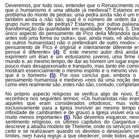
Deveremos, por tudo isso, entender que o Renascimento n
que o humanismo é uma atitude já medieval? Estamos em
problema do monte de pedras: uma pedra ainda não é um mo
também ainda o não são; qual é o número de ordem da p
grupo num monte de pedras? Estamos, por outras palavra
transformação da quantidade em qualidade. Observa S. Dr
único aspecto do pensamento de Pico della Mirandola qu
antes sob uma forma ou outra», que, ainda mais, «é absolu
os outros humanistas) não o pretendiam de outro modo»; c
pensamento de Pico é original e inteiramente diferente 
pensar é diferente»
(
4
)
. E este mesmo autor dirá aind
exprimem um élan e um entusiasmo juvenis, uma firme i
mundo e, ao mesmo tempo, de dar ao homem um lugar especi
pouco mais desapaixonado e tranquilo, mas tanto ele com
mostram essencialmente o mesmo espírito e o mesmo vivo
que é o homem»
(
5
)
. Por isso conclui que, embora o c
pensamento humanista e medievo «nos dá uma noção dema
como eles realmente são, estes não são, contudo, completam
No próprio aspecto religioso se verifica algo de novo
reconhece nos seguintes termos: «Os humanistas não era
aqueles que eram considerados ortodoxos, mas volt
exclusivamente para a Igreja invisível ao mesmo tempo
infinidade de cambiantes e de graus) a Igreja visível era
muito menos importante»
(
6
)
. Não devemos esquecer, nes
sentimento religioso, os últimos capítulos do
Gargantua
d
descreve a abadia modelo de Theleme, onde os serviços reli
certo e se realizavam quando os devotos o desejavam; on
limites, nem havia regras a que obedecer; onde todos agi