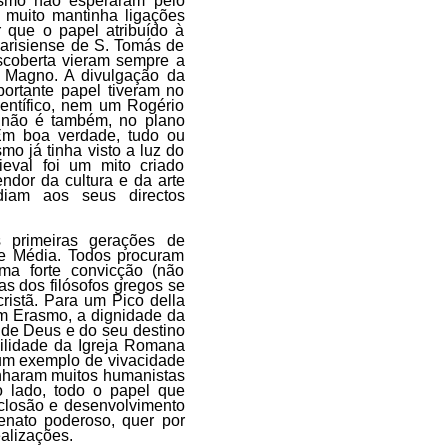
ismo não esperaram pelo
muito mantinha ligações
r que o papel atribuído à
arisiense de S. Tomás de
scoberta vieram sempre a
s Magno. A divulgação da
portante papel tiveram no
ientífico, nem um Rogério
 não é também, no plano
Em boa verdade, tudo ou
mo já tinha visto a luz do
ieval foi um mito criado
ndor da cultura e da arte
diam aos seus directos
s primeiras gerações de
de Média. Todos procuram
ma forte convicção (não
s dos filósofos gregos se
istã. Para um Pico della
um Erasmo, a dignidade da
de Deus e do seu destino
ilidade da Igreja Romana
, um exemplo de vivacidade
nharam muitos humanistas
o lado, todo o papel que
eclosão e desenvolvimento
nato poderoso, quer por
ealizações.