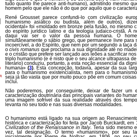
tudo quanto lhe parece anti-humano), admitindo mesmo que s
homem pelo que ele não é do que por aquilo que o caracteri
René Grousset parece confundi-lo com civilização eur
humanismo asiático ou budista, além de outros), di
ocidental» foi «moldado em bronze pela fusão, no mesmo cad
do espírito jurídico latino e da teologia judaico-cristã. A
daqui vai ser o valor da pessoa humana. O hom
simultâneamente o sábio grego, que permanece livre para 
incoercível, a do Espírito, que nem por um segundo a taça da
o
civis romanus
que proclama a sua dignidade até no madei
e o cristão que prefere ser lançado aos leões a sacrificar no
triplo humanismo (e é nisto que o seu alcance ultrapassa de
literário) conduziu, portanto, a esta noção essencial da di
humana»
(
3
)
. Esta concepção, todavia, apesar da sua lar
para o humanismo existencialista, nem para o humanismo 
seja já tão vasta que por muito pouco põe em comum coisas
inclui.
Não poderemos, por conseguinte, deixar de fazer um 
caracterização doutrinária das principais variantes do huma
uma imagem sofrível da sua realidade através dos temp
levanta no seu todo e nas suas diversas modalidades.
O humanismo está ligado na sua origem ao Renascimento,
histórica e caracterização foi feita por Jacob Burckardt, em
Civilization of the Renaissance in ltaly
. Teria sido mesmo el
vez, tal designação. O termo «humanismo», por seu la
inicialmente por Pierre de Nolhac, em 1806, no seu 