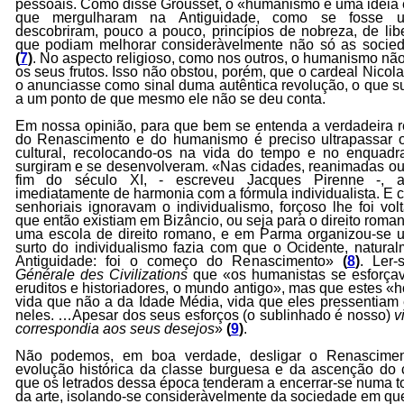
pessoais. Como disse Grousset, o «humanismo é uma ideia 
que mergulharam na Antiguidade, como se fosse uma
descobriram, pouco a pouco, princípios de nobreza, de liber
que podiam melhorar consideràvelmente não só as socie
(
7
)
. No aspecto religioso, como nos outros, o humanismo nã
os seus frutos. Isso não obstou, porém, que o cardeal Nico
o anunciasse como sinal duma autêntica revolução, o que s
a um ponto de que mesmo ele não se deu conta.
Em nossa opinião, para que bem se entenda a verdadeira r
do Renascimento e do humanismo é preciso ultrapassar o
cultural, recolocando-os na vida do tempo e no enquadr
surgiram e se desenvolveram. «Nas cidades, reanimadas ou
fim do século XI, - escreveu Jacques Pirenne -, a
imediatamente de harmonia com a fórmula individualista. E c
senhoriais ignoravam o individualismo, forçoso lhe foi volt
que então existiam em Bizâncio, ou seja para o direito rom
uma escola de direito romano, e em Parma organizou-se 
surto do individualismo fazia com que o Ocidente, natural
Antiguidade: foi o começo do Renascimento»
(
8
)
. Ler
Générale des Civilizations
que «os humanistas se esforçav
eruditos e historiadores, o mundo antigo», mas que estes 
vida que não a da Idade Média, vida que eles pressentiam e
neles. …Apesar dos seus esforços (o sublinhado é nosso)
v
correspondia aos seus desejos
»
(
9
)
.
Não podemos, em boa verdade, desligar o Renascime
evolução histórica da classe burguesa e da ascenção do c
que os letrados dessa época tenderam a encerrar-se numa to
da arte, isolando-se consideràvelmente da sociedade em que