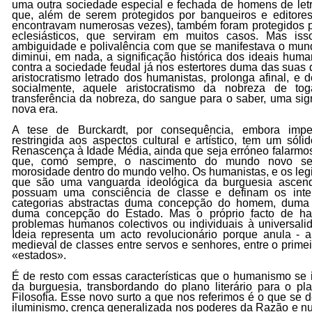
uma outra sociedade especial e fechada de homens de letr
que, além de serem protegidos por banqueiros e editores 
encontravam numerosas vezes), também foram protegidos po
eclesiásticos, que serviram em muitos casos. Mas is
ambiguidade e polivalência com que se manifestava o mun
diminui, em nada, a significação histórica dos ideais hu
contra a sociedade feudal já nos estertores duma das suas 
aristocratismo letrado dos humanistas, prolonga afinal, e 
socialmente, aquele aristocratismo da nobreza de t
transferência da nobreza, do sangue para o saber, uma sign
nova era.
A tese de Burckardt, por consequência, embora imper
restringida aos aspectos cultural e artístico, tem um sól
Renascença à Idade Média, ainda que seja erróneo falarmo
que, como sempre, o nascimento do mundo novo s
morosidade dentro do mundo velho. Os humanistas, e os legi
que são uma vanguarda ideológica da burguesia ascen
possuam uma consciência de classe e definam os inte
categorias abstractas duma concepção do homem, duma
duma concepção do Estado. Mas o próprio facto de ha
problemas humanos colectivos ou individuais à universali
Ideia representa um acto revolucionário porque anula - a
medieval de classes entre servos e senhores, entre o primei
«estados».
É de resto com essas características que o humanismo se 
da burguesia, transbordando do plano literário para o pla
Filosofia. Esse novo surto a que nos referimos é o que se
iluminismo, crença generalizada nos poderes da Razão e n