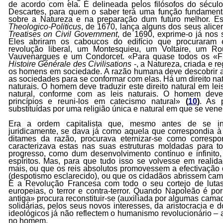
de acordo com ela. É delineada pelos filósofos do sécul
Descartes, para quem o saber terá uma função fundamen
sobre a Natureza e na preparação dum futuro melhor. E
Theologico-Politicus
, de 1670, lança alguns dos seus alic
Treatises on Civil Government
, de 1690, exprime-o já nos 
Eles abriram os caboucos do edifício que procuraram e
revolução liberal, um Montesquieu, um Voltaire, um R
Vauvenargues e um Condorcet. «Para quase todos os «Fi
Histoire Générale des Civilisations
-, a Natureza, criada e r
os homens em sociedade. A razão humana deve descobrir as
as sociedades para se conformar com elas. Há um direito natu
naturais. O homem deve traduzir este direito natural em le
natural, conforme com as leis naturais. O homem deve
princípios e reuni-los em catecismo natural»
(
10
)
. As p
substituídas por uma religião única e natural em que se ven
Era a ordem capitalista que, mesmo antes de se insti
juridicamente, se dava já como aquela que correspondia 
ditames da razão, procurava eternizar-se como corresp
caracterizava estas nas suas estruturas moldadas para t
progresso, como dum desenvolvimento contínuo e infinito,
espíritos. Mas, para que tudo isso se volvesse em realida
mais, ou que os reis absolutos promovessem a efectivação
(despotismo esclarecido), ou que os cidadãos abrissem cam
É a Revolução Francesa com todo o seu cortejo de lutas
europeias, o terror e contra-terror. Quando Napoleão é po
antiga» procura reconstituir-se (auxiliada por algumas cam
solidárias, pelos seus novos interesses, da aristocracia e d
ideológicos já não reflectem o humanismo revolucionário – 
no homem.