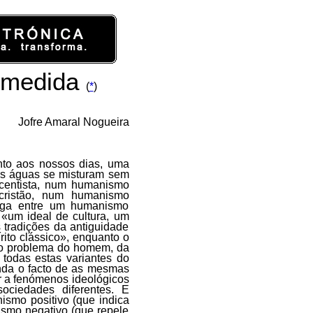
 medida
(
*
)
Jofre Amaral Nogueira
to aos nossos dias, uma
 as águas se misturam sem
centista, num humanismo
cristão, num humanismo
inga entre um humanismo
 «um ideal de cultura, um
tradições da antiguidade
ito clássico», enquanto o
ao problema do homem, da
A todas estas variantes do
inda o facto de as mesmas
r a fenómenos ideológicos
ociedades diferentes. E
ismo positivo (que indica
smo negativo (que repele