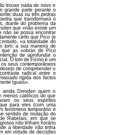
ão trouxe nada de novo e
 grande parte perante o
nte; duas ou três pedras
edra que transformará o
s, diante do problema da
esden que «não existe um
e não se possa encontrar
tamente certo que Pico (e
ontudo, «a totalidade do
em tom: a sua maneira de
a que as «obras de Pico
ntenção de aprofundar o
al. O tom de Ficino é um
o os seus contemporâneos
 desejo de compreender o
ontraste radical entre o
siado rígida dos factos
ente iguais».
. É ainda Dresden quem o
m menos católicos do que
avam os seus espíritos
 que para eles (com uma
 um fenómeno temporário e
se sentido de mutação do
e Rabelais, em que se
giosos não tinham horário
de a liberdade não tinha
am em virtude de decisões