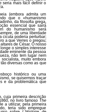
eria mais fácil definir o
za.
opeia (embora admita um
zendo que o «humanismo
inho, da filosofia grega,
 noção essencial que sairá
em do humanismo será
sempre, de uma liberdade
 cicuta poderia perturbar;
ro a que Verres o pregou;
s altares de César. O nosso
 longe o simples interesse
gnidade eminente da pessoa
gueza, não tem lugar nem
socialista, muito embora
 tão diversas como as que
esboço histórico ou uma
nismo, se quisermos traçar
os e da problemática que
 cuja primeira descrição
 1860, no livro famoso
The
e a utilizar, pela primeira
do, teria sido empregue
curso sobre
L'Histoire de