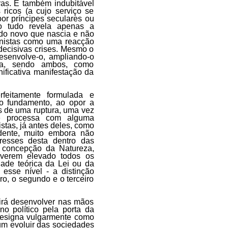
as. É também indubitável
ricos (a cujo serviço se
r príncipes seculares ou
so tudo revela apenas a
do novo que nascia e não
manistas como uma reacção
decisivas crises. Mesmo o
desenvolve-o, ampliando-o
oga, sendo ambos, como
ificativa manifestação da
feitamente formulada e
ido fundamento, ao opor a
s de uma ruptura, uma vez
e processa com alguma
stas, já antes deles, como
dente, muito embora não
resses desta dentro das
 concepção da Natureza,
verem elevado todos os
dade teórica da Lei ou da
 esse nível - a distinção
ro, o segundo e o terceiro
irá desenvolver nas mãos
no político pela porta da
 designa vulgarmente como
um evoluir das sociedades