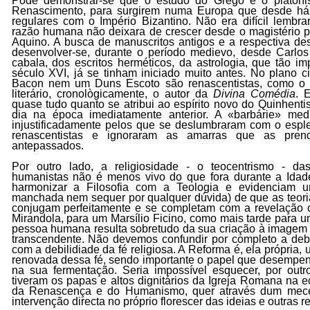
Pôde demonstrar-se que o estudo do Grego e o platon
Renascimento, para surgirem numa Europa que desde há 
regulares com o Império Bizantino. Não era difícil lembra
razão humana não deixara de crescer desde o magistério p
Aquino. A busca de manuscritos antigos e a respectiva de
desenvolver-se, durante o período medievo, desde Carlo
cabala, dos escritos herméticos, da astrologia, que tão im
século XVI, já se tinham iniciado muito antes. No plano c
Bacon nem um Duns Escoto são renascentistas, como o
literário, cronològicamente, o autor da
Divina Comédia
. 
quase tudo quanto se atribui ao espírito novo do Quinhentis
dia na época imediatamente anterior. A «barbárie» med
injustificadamente pelos que se deslumbraram com o esple
renascentistas e ignoraram as amarras que as pren
antepassados.
Por outro lado, a religiosidade - o teocentrismo - da
humanistas não é menos vivo do que fora durante a Ida
harmonizar a Filosofia com a Teologia e evidenciam u
manchada nem sequer por qualquer dúvida) de que as teoria
conjugam perfeitamente e se completam com a revelação cr
Mirandola, para um Marsílio Ficino, como mais tarde para 
pessoa humana resulta sobretudo da sua criação à imagem 
transcendente. Não devemos confundir por completo a deb
com a debilidiade da fé religiosa. A Reforma é, ela própria
renovada dessa fé, sendo importante o papel que desempe
na sua fermentação. Seria impossível esquecer, por outr
tiveram os papas e altos dignitários da Igreja Romana na 
da Renascença e do Humanismo, quer através dum mece
intervenção directa no próprio florescer das ideias e outras r