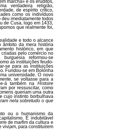
em marcha» e os eruditos,
 verdadeira religião,
dade, de espírito crítico,
dades como os indivíduos
o deu imediatamente todos
lau de Cusa, logo em 1433,
upomos que realmente foi,
ealidade e todo o alcance
 âmbito da mera história
amento histórico, em que
 criadas pelo comércio no
 burguesia reformou-se
omo as instituições feudo-
ar-se para as instituições
ano. Fundou-se em Bolonha
uma universidade. O novo
mente, se voltasse para a
-se-á também na
Histoire
am por ressuscitar, como
«homens queriam uma outra
 cujo instinto borbulhava
iram nela sobretudo o que
nto ou o humanismo da
apitalismo. É indubitável
rre de marfim da cultura e
 viviam, para constituírem