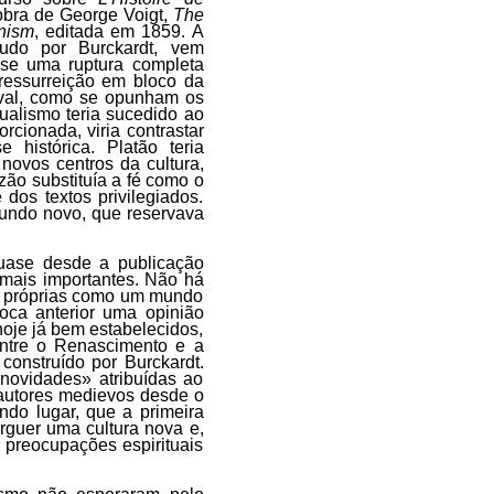
bra de George Voigt,
The
anism
, editada em 1859. A
tudo por Burckardt, vem
se uma ruptura completa
ressurreição em bloco da
eval, como se opunham os
ualismo teria sucedido ao
rcionada, viria contrastar
 histórica. Platão teria
novos centros da cultura,
zão substituía a fé como o
 dos textos privilegiados.
undo novo, que reservava
quase desde a publicação
 mais importantes. Não há
si próprias como um mundo
oca anterior uma opinião
hoje já bem estabelecidos,
entre o Renascimento e a
 construído por Burckardt.
«novidades» atribuídas ao
 autores medievos desde o
ndo lugar, que a primeira
rguer uma cultura nova e,
 preocupações espirituais