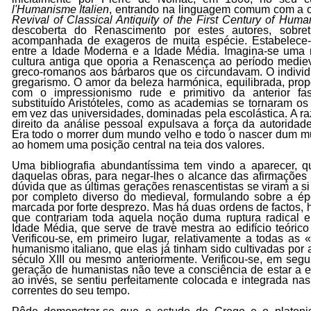
l'Humanisme Italien
, entrando na linguagem comum com a o
Revival of Classical Antiquity of the First Century of Hum
descoberta do Renascimento por estes autores, sobre
acompanhada de exageros de muita espécie. Estabelece-
entre a Idade Moderna e a Idade Média. Imagina-se uma 
cultura antiga que oporia a Renascença ao período medi
greco-romanos aos bárbaros que os circundavam. O individ
gregarismo. O amor da beleza harmónica, equilibrada, propo
com o impressionismo rude e primitivo da anterior fase
substituído Aristóteles, como as academias se tornaram os 
em vez das universidades, dominadas pela escolástica. A ra
direito da análise pessoal expulsava a força da autoridade
Era todo o morrer dum mundo velho e todo o nascer dum m
ao homem uma posição central na teia dos valores.
Uma bibliografia abundantíssima tem vindo a aparecer, 
daquelas obras, para negar-lhes o alcance das afirmações
dúvida que as últimas gerações renascentistas se viram a 
por completo diverso do medieval, formulando sobre a ép
marcada por forte desprezo. Mas há duas ordens de factos, 
que contrariam toda aquela noção duma ruptura radical 
Idade Média, que serve de trave mestra ao edifício teórico
Verificou-se, em primeiro lugar, relativamente a todas as 
humanismo italiano, que elas já tinham sido cultivadas por
século XIII ou mesmo anteriormente. Verificou-se, em segu
geração de humanistas não teve a consciência de estar a e
ao invés, se sentiu perfeitamente colocada e integrada nas
correntes do seu tempo.