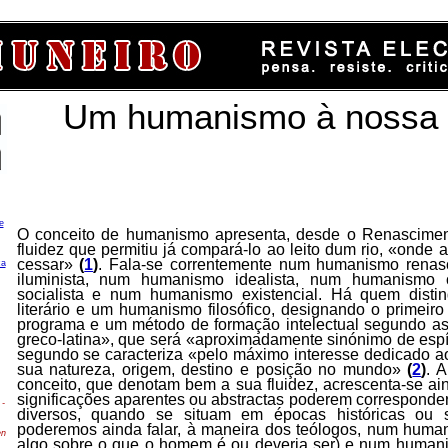
Um humanismo à nossa
e
O conceito de humanismo apresenta, desde o Renascimen
fluidez que permitiu já compará-lo ao leito dum rio, «onde
cessar»
(
1
)
. Fala-se correntemente num humanismo renas
ca
iluminista, num humanismo idealista, num humanismo 
socialista e num humanismo existencial. Há quem dist
literário e um humanismo filosófico, designando o primeiro
programa e um método de formação intelectual segundo as 
greco-latina», que será «aproximadamente sinónimo de espír
segundo se caracteriza «pelo máximo interesse dedicado 
sua natureza, origem, destino e posição no mundo»
(
2
)
. 
conceito, que denotam bem a sua fluidez, acrescenta-se a
significações aparentes ou abstractas poderem corresponde
-
diversos, quando se situam em épocas históricas ou s
poderemos ainda falar, à maneira dos teólogos, num human
en
algo sobre o que o homem é ou deveria ser) e num humani