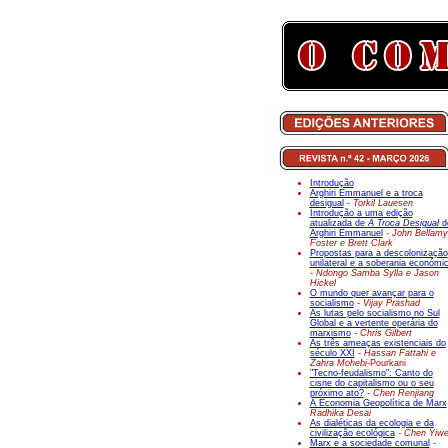
Introdução
Arghiri Emmanuel e a troca
desigual
- Torkil Lauesen
Introdução a uma edição
atualizada de
A Troca Desigual
d
Arghiri Emmanuel
- John Bellamy
Foster e Brett Clark
Propostas para a descolonização
unilateral e a soberania económi
- Ndongo Samba Sylla e Jason
Hickel
O mundo quer avançar para o
socialismo
- Vijay Prashad
As lutas pelo socialismo no Sul
Global e a vertente operária do
marxismo
- Chris Gilbert
As três ameaças existenciais do
século XXI
- Hassan Fattahi e
Zahra Mohebi-
Pourkani
"Tecno-feudalismo": Canto do
cisne do capitalismo ou o seu
próximo ato?
- Chen Renjiang
A Economia Geopolítica de Marx
Radhika Desai
As dialéticas da ecologia e da
civilização ecológica
- Chen Yiw
Marx e a sociedade comunal
-