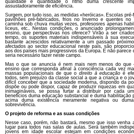
qualidade e quantidade o ritmo duma crescente imp
assustadoramente de eficiência.
Surgem, por tudo isso, as medidas «heróicas». Escolas pré-
pavilhões pré-fabricados, frios no Inverno e quentes no
caminha sob chuva muitas vezes, profesosres apenas habil
liceus, etc.. Nestas condições, o anunciado prolongamen
ensino, que perspectivas nos oferece? Virão a ser criado
tempo, os suportes materiais indispensáveis à sua exec
bastante acrescidos relativamente a um passado próximo,
afectados ao sector educacional neste país, são proporcio
aos dos países mais progressivos da Europa. E não parece
seria necessário fazer neste campo.
Mas o que se anuncia é nem mais nem menos do que 
ensino que corresponda afinal à consciência cada vez mai
massas populacionais de que o
direito à educação
é efe
todos, sem prejuízo da classe social a que a criança e o j
difícil conceber que a sociedade moderna, dispondo da po
dispõe ou pode dispor, capaz de produzir riquezas em qu
inimagináveis, se possa furtar a distribuir por cada
benefícios duma educação substancial e duma habilitação 
acima duma existência meramente negativa ou duma 
sobrevivência.
O projeto de reforma e as suas condições
Nesse caso, porém, não bastará, mesmo que isso venha a 
lugar para todos nas salas de aulas. Será também indisp
jovens em idade escolar estejam em condições económ