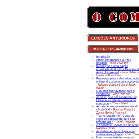
Introdução
Arghiri Emmanuel e a troca
desigual
- Torkil Lauesen
Introdução a uma edição
atualizada de
A Troca Desigual
d
Arghiri Emmanuel
- John Bellamy
Foster e Brett Clark
Propostas para a descolonização
unilateral e a soberania económi
- Ndongo Samba Sylla e Jason
Hickel
O mundo quer avançar para o
socialismo
- Vijay Prashad
As lutas pelo socialismo no Sul
Global e a vertente operária do
marxismo
- Chris Gilbert
As três ameaças existenciais do
século XXI
- Hassan Fattahi e
Zahra Mohebi-
Pourkani
"Tecno-feudalismo": Canto do
cisne do capitalismo ou o seu
próximo ato?
- Chen Renjiang
A Economia Geopolítica de Marx
Radhika Desai
As dialéticas da ecologia e da
civilização ecológica
- Chen Yiw
Marx e a sociedade comunal
-