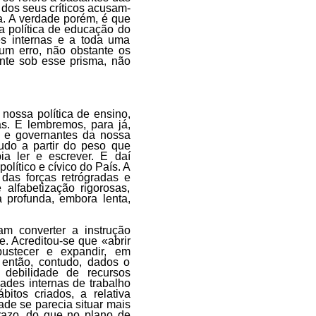
dos seus críticos acusam-
a. A verdade porém, é que
da política de educação do
s internas e a toda uma
 um erro, não obstante os
nte sob esse prisma, não
nossa política de ensino,
s. E lembremos, para já,
s e governantes da nossa
udo a partir do peso que
ia ler e escrever. E daí
olítico e cívico do País. A
das forças retrógradas e
alfabetização rigorosas,
 profunda, embora lenta,
am converter a instrução
e. Acreditou-se que «abrir
ustecer e expandir, em
 então, contudo, dados o
 debilidade de recursos
ades internas de trabalho
itos criados, a relativa
ade se parecia situar mais
razo, do que no plano de