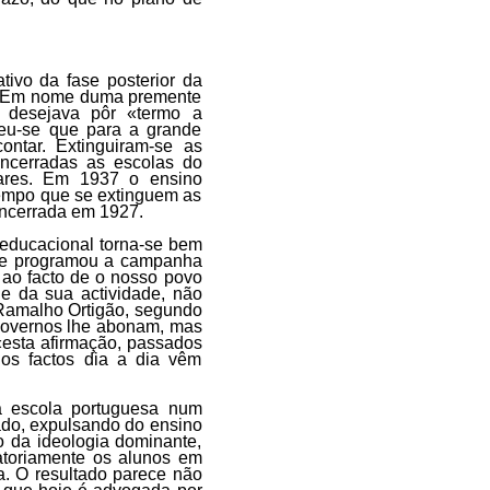
tivo da fase posterior da
». Em nome duma premente
 desejava pôr «termo a
deu-se que para a grande
ontar. Extinguiram-se as
ncerradas as escolas do
olares. Em 1937 o ensino
tempo que se extinguem as
 encerrada em 1927.
 educacional torna-se bem
que programou a campanha
 ao facto de o nosso povo
 e da sua actividade, não
 Ramalho Ortigão, segundo
 governos lhe abonam, mas
«esta afirmação, passados
os factos dia a dia vêm
 a escola portuguesa num
rado, expulsando do ensino
 da ideologia dominante,
gatoriamente os alunos em
a. O resultado parece não