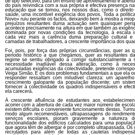
de tipo selectivo, para um ensino de aproveitamento e abert
do país reivindica com a sua própria e efectiva presença n
educação
que se tornou, nos nossos dias, como o
direit
saúde
, uma incontível exigência dos povos. Toda a políti
Novo» ruiu perante os factos, deixando bem à mostra a miop
prejuízos resultantes duma actuação sem quaisquer perspe
acontece precisamente na altura em que também as exigên
dominada por novas condições da tecnologia, à escala i
cada vez mais a carência duma preparação cultural e 
camadas de trabalhadores, a crescente importância dos quadr
Foi, pois, por força das próprias circunstâncias, quer as 
período histórico a que chegámos, quer as resultantes da
regime se sentiu obrigado a corrigir substancialmente a 
necessidade inadiável dessa alteração, como à nece
acumuladas exigências da colectividade, pretende correspo
Veiga Simão. E os dois problemas fundamentais a que ela ou
responder ressaltam com iniludível clareza: um aparelho
crescimento galopante da população discente; um sist
fornecer à colectividade os quadros indispensáveis e efe
ela carecerá.
À crescente afluência de estudantes aos estabelecimen
acorrer com a abertura de cada vez maior número de escola
existem dificulta o conveniente funcionamento destas. Turm
modo algum recomendáveis, ultrapassagens do rendimento 
serviços escolares, pioram gravemente a natureza d
funcionalidade dos edifícios calculados para uma população
que agora têm de albergar é por completo ultrapassada. O
recrutados para além de todas as cautelas indispens