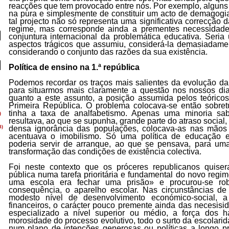
reacções que tem provocado entre nós. Por exemplo, alguns 
na pura e simplesmente de constituir um acto de demagogi
tal projecto não só representa uma significativa correcção 
regime, mas corresponde ainda a prementes necessidade
conjuntura internacional da problemática educativa. Seria
aspectos trágicos que assumiu, considerá-la demasiadame
considerando o conjunto das razões da sua existência.
Política de ensino na 1.ª república
Podemos recordar os traços mais salientes da evolução da 
para situarmos mais claramente a questão nos nossos dia
quanto a este assunto, a posição assumida pelos teórico
Primeira República. O problema colocava-se então sobret
tinha a taxa de analfabetismo. Apenas uma minoria sab
resultava, ao que se supunha, grande parte do atraso social, p
densa ignorância das populações, colocava-as nas mãos 
acentuava o imobilismo. Só uma política de educação e 
poderia servir de arranque, ao que se pensava, para uma
transformação das condições de existência colectiva.
Foi neste contexto que os próceres repubIicanos quiser
pública numa tarefa prioritária e fundamental do novo regim
uma escola era fechar uma prisão» e procurou-se rob
consequência, o aparelho escolar. Nas circunstâncias de
modesto nível de desenvolvimento económico-social, a
financeiros, o carácter pouco premente ainda das necesisid
especializado a nível superior ou médio, a força dos háb
morosidade do processo evolutivo, todo o surto da escolarid
num plano de intenções generosas ou políticas a longo p