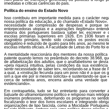
imediatas e críticas carências do país.
Política do ensino do Estado Novo
Isso contribuiu em importante medida para o carácter nega
nossa política da educação, a do chamado «Estado Novo
necessidade de compressão de despesas e porque se
entorpecedoras utopias e a aspirações ilegítimas» enten
maioria dos portugueses bastava saber ler, escrever e c
escolas primárias superiores em 1926. Em 1936 foram e
magistério primário, tendo sido criados os postos esc
obrigatório é reduzido de quatro para três anos, ao mesmo 
escolas infantis oficiais. A Faculdade de Letras do Porto foi
A mentalidade reaccionária dos mentores da nossa política
patente quando lemos no preâmbulo do decreto 38.968, 
de alfabetização dos adultos, que o analfabetismo se devia
«pela riqueza intuitiva, pelas condições da sua existência
sentir necessidade de saber ler», recordando-se a frase de
a qual, a «instrução fecunda para um povo não é a que os
sim a que ele por si mesmo solicita» e sustentando-se que 
cerca de setenta anos, encerra ainda uma verdade que 
evidenciando».
Em contrapartida, tudo se faz entretanto para converter
baluarte do ultramontanismo político e religioso mais retróg
inúmeros professores, deformando os programas no sentido
fiscalizando o teor dos livros escolares e integrando obri
organizações de tipo fascista, como a Mocidade Portugues