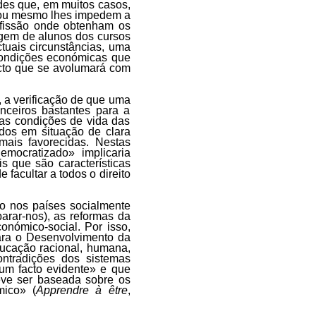
des que, em muitos casos,
 ou mesmo lhes impedem a
ofissão onde obtenham os
agem de alunos dos cursos
tuais circunstâncias, uma
condições económicas que
acto que se avolumará com
, a verificação de que uma
nceiros bastantes para a
ias condições de vida das
dos em situação de clara
mais favorecidas. Nestas
mocratizado» implicaria
s que são características
 facultar a todos o direito
o nos países socialmente
rar-nos), as reformas da
nómico-social. Por isso,
ara o Desenvolvimento da
cação racional, humana,
ontradições dos sistemas
 um facto evidente» e que
eve ser baseada sobre os
mico» (
Apprendre à être
,