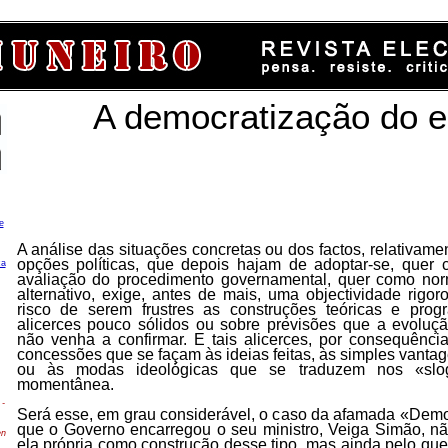
A democratização do 
e
A análise das situações concretas ou dos factos, relativam
opções políticas, que depois hajam de adoptar-se, quer c
ca
avaliação do procedimento governamental, quer como no
alternativo, exige, antes de mais, uma objectividade rigor
risco de serem frustres as construções teóricas e prog
alicerces pouco sólidos ou sobre previsões que a evoluçã
não venha a confirmar. E tais alicerces, por consequênci
concessões que se façam às ideias feitas, às simples vanta
ou às modas ideológicas que se traduzem nos «slog
momentânea.
-
Será esse, em grau considerável, o caso da afamada «Demo
que o Governo encarregou o seu ministro, Veiga Simão, nã
en
ela própria como construção desse tipo, mas ainda pelo que