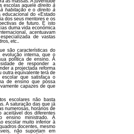
ura às massas. A juventude
as escolas aquele
direito à
o à habitação
e o
direito à
ca educacional do «Estado
ia dos seus mentores e os
ctivas de futuro. E isto
cias duma vida económica
nternacional, acentuavam
especializada de vastas
os, etc..
que são características do
 evolução interna, que o
sua política de ensino. À
ssidade de responder a
nder a projectada reforma
 outra equivalente terá de
 escolar que satisfaça o
ema de ensino que possa
ctivamente capazes de que
tos escolares não basta
s. A saturação das que já
as numerosas, horários de
aceitável dos diferentes
o ensino ministrado. A
 escolar muito inferior à
s quadros docentes, mesmo
áveis, não suportam em