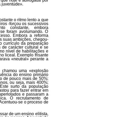
a que hoje é advogada por
a juventude».
stante o ritmo lento a que
ros -forçou os sucessivos
o constante, embora
e se foram avolumando. O
ocesso. Embora a reforma
as suas ambições, chegou-
o currículo da preparação
 de carácter cultural e se
o nível de habilitações e
 liceal. Exemplo frisante
rava «neutral» perante a
 se chamou uma «explosão
quência do ensino primário
mo de pouco mais de 50%;
nos, ou seja, mais 400%;
 Este surto da população
tou para fazer entrar em
superlotados e passaram a
ica. O recrutamento de
. Acentuou-se o proceso de
sar de um ensino elitista,