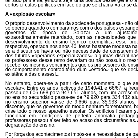
ter sido brilhante, embora seja uma política desse género 
certos círculos políticos em face do que se chama «a crise d
A «explosão escolar»
O próprio desenvolvimento da sociedade portuguesa - não ob
se operou quando o comparamos com o dos países estrangei
governos da época de Salazar a um ajustament
extraordinariamente retardado, com as necessidades qu
desenvolvimento do ensino técnico exemplifica esse pr
respectiva, operada nos anos 40, fosse bastante modesta n
se a discutir se havia ou não necessidade de constarem d
dos futuros «operários especializados» algumas disciplinas
os professores desse ramo deveriam ou não possuir o mesm
receber os mesmos vencimentos que os profsesores do ensino
do comportamento contraditório dum «estado» que se decla
existência das classes!...
No entanto, opera-se a partir de certo momneto, o que
escolar». Entre os anos lectivos de 1940/41 e 66/67, a fre
passou de 606 698 para 947.651 alunos, com um acrésci
no ensino secundário passa-se de 79.920 para 334.432 alu
no ensino superior vai-se de 9.666 para 35.933 alunos.
discente, que os governos de modo nenhum fomentaram, bas
crise todo o nosso aparelho escolar. Os edifícios ficaram 
funcionar em condições de perfeita anomalia pedagóg
professores passou a ser feito ao acaso das circunstâncias
degradação do ensino.
Por força dos acontecimentos impôs-se a necessidade de pas