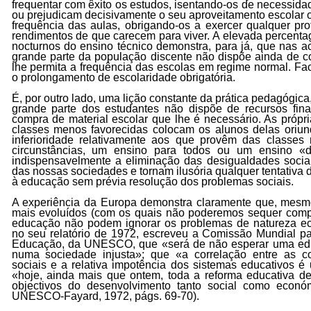
frequentar com êxito os estudos, isentando-os de necessida
ou prejudicam decisivamente o seu aproveitamento escolar
frequência das aulas, obrigando-os a exercer qualquer pr
rendimentos de que carecem para viver. A elevada percent
nocturnos do ensino técnico demonstra, para já, que nas ac
grande parte da população discente não dispõe ainda de 
lhe permita a frequência das escolas em regime normal. F
o prolongamento de escolaridade obrigatória.
É, por outro lado, uma lição constante da prática pedagógica
grande parte dos estudantes não dispõe de recursos fina
compra de material escolar que lhe é necessário. As própr
classes menos favorecidas colocam os alunos delas oriun
inferioridade relativamente aos que provêm das classes 
circunstâncias, um ensino para todos ou um ensino «de
indispensavelmente a eliminação das desigualdades sociai
das nossas sociedades e tornam ilusória qualquer tentativa de
à educação sem prévia resolução dos problemas sociais.
A experiência da Europa demonstra claramente que, mesm
mais evoluídos (com os quais não poderemos sequer compa
educação não podem ignorar os problemas de natureza eco
no seu relatório de 1972, escreveu a Comissão Mundial p
Educação, da UNESCO, que «será de não esperar uma edu
numa sociedade injusta»; que «a correlação entre as c
sociais e a relativa impotência dos sistemas educativos é
«hoje, ainda mais que ontem, toda a reforma educativa d
objectivos do desenvolvimento tanto social como econó
UNESCO-Fayard, 1972, págs. 69-70).