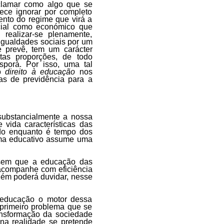
clamar como algo que se
rece ignorar por completo
nto do regime que virá a
ocial como económico que
realizar-se plenamente,
gualdades sociais por um
e prevê, tem um carácter
tas proporções, de todo
sporá. Por isso, uma tal
do
direito à educação
nos
s de previdência para a
substancialmente a nossa
 vida características das
ndo enquanto é tempo dos
ema educativo assume uma
r sem que a educação das
acompanhe com eficiência
guém poderá duvidar, nesse
 educação o motor dessa
primeiro problema que se
ansformação da sociedade
 na realidade se pretende