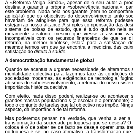
A «Reforma Veiga Simão», apesar de o seu autor a pro
destina a garantir a própria «sobrevivência nacional», pa
este problema. Nada nela nos garante (nem no comportame
aplicá-la) que os objectivos do desenvolvimento tanto s
haveriam de atingir-se para que essa reforma pudesse 
estejam ao nosso alcance. A simples compensação das desi
sistema de bolsas de estudo, que é tudo quanto nela s
meramente aleatório, mesmo que viesse a assumir vas
incompatíveis com os recursos financeiros de que se di
reforma, na melhor hipótese, estará para a satisfação 
mesmos termos em que se encontra a medicina das caixa
satisfação do
direito à saúde
.
A democratização fundamental e global
Quando se acentua a urgente necessidade de alterarmos 
mentalidade colectiva para fazermos face às condições de
sociedades modernas, às exigências da tecnologia, fugi
abismos do subdesenvolvimento, a reforma do nosso sist
importância histórica decisiva.
Com efeito, nada disso poderá realizar-se ou acontece
grandes massas populacionais (a escolar e a permanente) 
todo o conjunto de tarefas que tal objectivo nos impõe. Nin
aspecto, da importância de tal reforma.
Mas poderemos pensar, na verdade, que venha a ser a
transformação da sociedade portuguesa que se deseja? O 
coloca é o de saber se de facto se deseja operar uma tr
portuguesa e se, no caso afirmativo, a transformação que