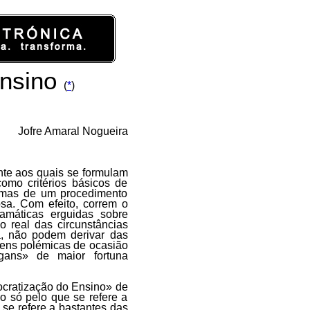
ensino
(
*
)
Jofre Amaral Nogueira
ente aos quais se formulam
omo critérios básicos de
rmas de um procedimento
osa. Com efeito, correm o
ramáticas erguidas sobre
o real das circunstâncias
a, não podem derivar das
gens polémicas de ocasião
ans» de maior fortuna
cratização do Ensino» de
o só pelo que se refere a
 se refere a bastantes das