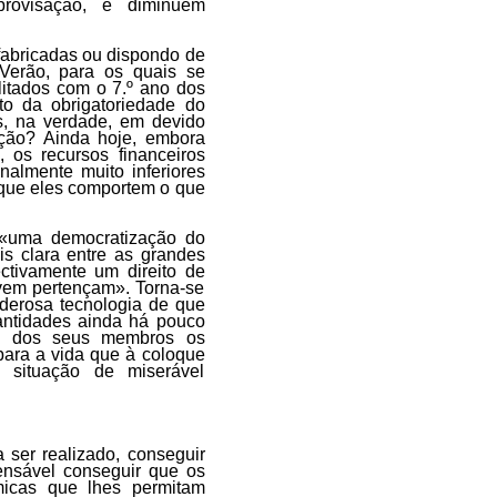
rovisação, e diminuem
fabricadas ou dispondo de
 Verão, para os quais se
itados com o 7.º ano dos
to da obrigatoriedade do
s, na verdade, em devido
ução? Ainda hoje, embora
 os recursos financeiros
nalmente muito inferiores
 que eles comportem o que
«uma democratização do
s clara entre as grandes
ctivamente um direito de
ovem pertençam». Torna-se
derosa tecnologia de que
antidades ainda há pouco
 um dos seus membros os
para a vida que à coloque
situação de miserável
ser realizado, conseguir
ensável conseguir que os
icas que lhes permitam