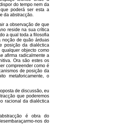
a dispor do tempo nem da
 que poderá ser esta a
de da abstracção.
cair a observação de que
no reside na sua crítica
 a qual toda a filosofia
a a noção de quão árduas
 posição da dialéctica
e qualquer objecto como
e afirma radicalmente a
itiva. Ora são estes os
uer compreender como é
canismos de posição da
ito metaforicamente, o
oposta de discussão, eu
bstracção que poderemos
o racional da dialéctica
abstracção é obra do
 desembaraçarmo-nos do