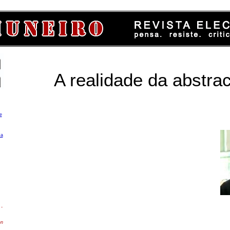
A realidade da abstra
e
ca
-
en