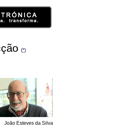
cção
(
*
)
João Esteves da Silva