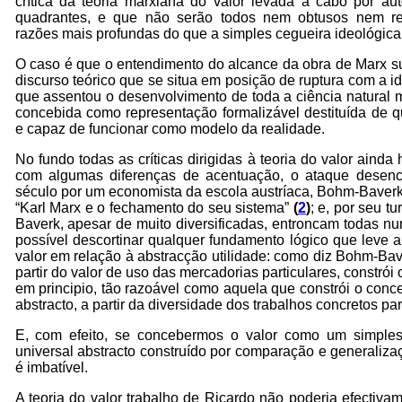
crítica da teoria marxiana do valor levada a cabo por au
quadrantes, e que não serão todos nem obtusos nem rea
razões mais profundas do que a simples cegueira ideológica
O caso é que o entendimento do alcance da obra de Marx 
discurso teórico que se situa em posição de ruptura com a i
que assentou o desenvolvimento de toda a ciência natural 
concebida como representação formalizável destituída de q
e capaz de funcionar como modelo da realidade.
No fundo todas as críticas dirigidas à teoria do valor ainda h
com algumas diferenças de acentuação, o ataque desenc
século por um economista da escola austríaca, Bohm-Baverk, 
“Karl Marx e o fechamento do seu sistema”
(
2
)
; e, por seu t
Baverk, apesar de muito diversificadas, entroncam todas n
possível descortinar qualquer fundamento lógico que leve a 
valor em relação à abstracção utilidade: como diz Bohm-Bav
partir do valor de uso das mercadorias particulares, constrói 
em principio, tão razoável como aquela que constrói o conce
abstracto, a partir da diversidade dos trabalhos concretos par
E, com efeito, se concebermos o valor como um simples
universal abstracto construído por comparação e generaliz
é imbatível.
A teoria do valor trabalho de Ricardo não poderia efectivame