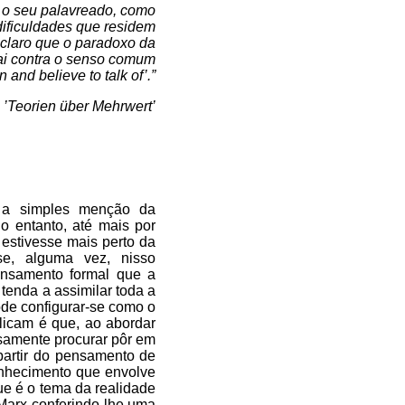
b o seu palavreado, como
dificuldades que residem
 claro que o paradoxo da
ai contra o senso comum
and believe to talk of’.”
 ’Teorien über Mehrwert’
 a simples menção da
 entanto, até mais por
 estivesse mais perto da
e, alguma vez, nisso
ensamento formal que a
tenda a assimilar toda a
ode configurar-se como o
licam é que, ao abordar
isamente procurar pôr em
partir do pensamento de
nhecimento que envolve
ue é o tema da realidade
 Marx conferindo-lhe uma