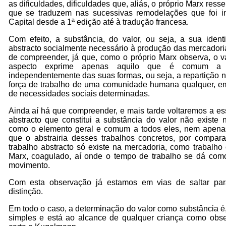
as dificuldades, dificuldades que, aliás, o próprio Marx ress
que se traduzem nas sucessivas remodelações que foi in
Capital desde a 1ª edição até à tradução francesa.
Com efeito, a substância, do valor, ou seja, a sua ident
abstracto socialmente necessário à produção das mercadori
de compreender, já que, como o próprio Marx observa, o v
aspecto exprime apenas aquilo que é comum a t
independentemente das suas formas, ou seja, a repartição 
força de trabalho de uma comunidade humana qualquer, 
de necessidades sociais determinadas.
Ainda aí há que compreender, e mais tarde voltaremos a es
abstracto que constitui a substância do valor não existe 
como o elemento geral e comum a todos eles, nem apenas 
que o abstrairia desses trabalhos concretos, por compar
trabalho abstracto só existe na mercadoria, como trabalho
Marx, coagulado, aí onde o tempo de trabalho se dá com
movimento.
Com esta observação já estamos em vias de saltar pa
distinção.
Em todo o caso, a determinação do valor como substância é
simples e está ao alcance de qualquer criança como obs