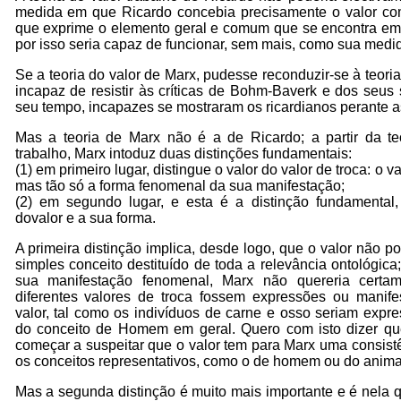
medida em que Ricardo concebia precisamente o valor co
que exprime o elemento geral e comum que se encontra em
por isso seria capaz de funcionar, sem mais, como sua medid
Se a teoria do valor de Marx, pudesse reconduzir-se à teoria 
incapaz de resistir às críticas de Bohm-Baverk e dos seus
seu tempo, incapazes se mostraram os ricardianos perante as
Mas a teoria de Marx não é a de Ricardo; a partir da teo
trabalho, Marx intoduz duas distinções fundamentais:
(1) em primeiro lugar, distingue o valor do valor de troca: o v
mas tão só a forma fenomenal da sua manifestação;
(2) em segundo lugar, e esta é a distinção fundamental,
dovalor e a sua forma.
A primeira distinção implica, desde logo, que o valor não 
simples conceito destituído de toda a relevância ontológica;
sua manifestação fenomenal, Marx não quereria certam
diferentes valores de troca fossem expressões ou manife
valor, tal como os indivíduos de carne e osso seriam expr
do conceito de Homem em geral. Quero com isto dizer qu
começar a suspeitar que o valor tem para Marx uma consis
os conceitos representativos, como o de homem ou do anima
Mas a segunda distinção é muito mais importante e é nela 