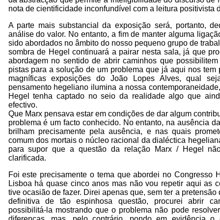
nota de cientificidade inconfundível com a leitura positivista 
A parte mais substancial da exposição será, portanto, d
análise do valor. No entanto, a fim de manter alguma liga
sido abordados no âmbito do nosso pequeno grupo de trabal
sombra de Hegel continuará a pairar nesta sala, já que pro
abordagem no sentido de abrir caminhos que possibilitem
pistas para a solução de um problema que já aqui nos tem 
magníficas exposições do João Lopes Alves, qual s
pensamento hegeliano ilumina a nossa contemporaneidade, 
Hegel tenha captado no seio da realidade algo que aind
efectivo.
Que Marx pensava estar em condições de dar algum contribu
problema é um facto conhecido. No entanto, na ausência da
brilham precisamente pela ausência, e nas quais promete
comum dos mortais o núcleo racional da dialéctica hegelian
para supor que a questão da relação Marx / Hegel não
clarificada.
Foi este precisamente o tema que abordei no Congresso H
Lisboa há quase cinco anos mas não vou repetir aqui as 
tive ocasião de fazer. Direi apenas que, sem ter a pretensão
definitiva de tão espinhosa questão, procurei abrir 
possibilitá-la mostrando que o problema não pode resolve
diferenças, mas, pelo contrário, pondo em evidência o