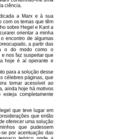
da ciência.
edicada a Marx e à sua
ção com os temas que têm
ho sobre Hegel e Kant a
curarei orientar a minha
 o encontro de algumas
preocupado, a partir das
eja o do modo como o
e nos faz suspeitar que
a hoje é aí operante e
to para a solução desse
s célebres páginas, que
ra tornar acessível ao
a, ainda hoje há motivos
 esteja completamente
egel que teve lugar em
considerações que então
 de oferecer uma solução
caminhos que pudessem
r-se por acentuação das
 espaço teórico onde a