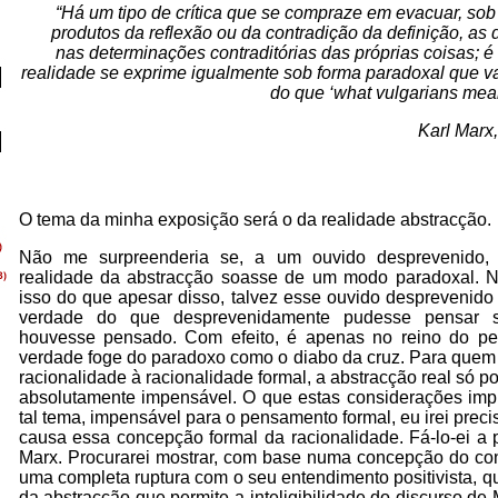
“Há um tipo de crítica que se compraze em evacuar, so
produtos da reflexão ou da contradição da definição, as 
nas determinações contraditórias das próprias coisas; é
realidade se exprime igualmente sob forma paradoxal que v
do que ‘what vulgarians mean 
Karl Marx,
O tema da minha exposição será o da realidade abstracção.
Não me surpreenderia se, a um ouvido desprevenido,
realidade da abstracção soasse de um modo paradoxal. No
isso do que apesar disso, talvez esse ouvido desprevenido
verdade do que desprevenidamente pudesse pensar s
houvesse pensado. Com efeito, é apenas no reino do p
verdade foge do paradoxo como o diabo da cruz. Para quem 
racionalidade à racionalidade formal, a abstracção real só p
absolutamente impensável. O que estas considerações imp
tal tema, impensável para o pensamento formal, eu irei prec
causa essa concepção formal da racionalidade. Fá-lo-ei a 
Marx. Procurarei mostrar, com base numa concepção do co
uma completa ruptura com o seu entendimento positivista, q
da abstracção que permite a inteligibilidade do discurso de