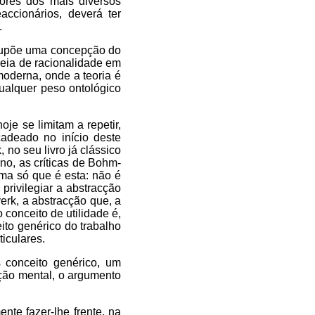
tores dos mais diversos
ccionários, deverá ter
.
supõe uma concepção do
deia de racionalidade em
moderna, onde a teoria é
ualquer peso ontológico
oje se limitam a repetir,
adeado no início deste
no seu livro já clássico
urno, as críticas de Bohm-
uma só que é esta: não é
privilegiar a abstracção
erk, a abstracção que, a
o conceito de utilidade é,
ito genérico do trabalho
ticulares.
 conceito genérico, um
ação mental, o argumento
nte fazer-lhe frente, na