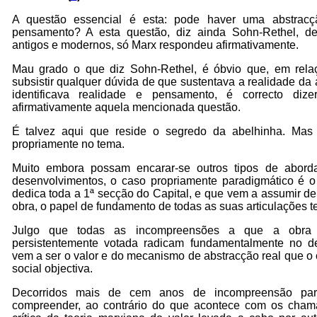
A questão essencial é esta: pode haver uma abstrac
pensamento? A esta questão, diz ainda Sohn-Rethel, d
antigos e modernos, só Marx respondeu afirmativamente.
Mau grado o que diz Sohn-Rethel, é óbvio que, em rel
subsistir qualquer dúvida de que sustentava a realidade da
identificava realidade e pensamento, é correcto di
afirmativamente aquela mencionada questão.
É talvez aqui que reside o segredo da abelhinha. Mas
propriamente no tema.
Muito embora possam encarar-se outros tipos de abor
desenvolvimentos, o caso propriamente paradigmático é o
dedica toda a 1ª secção do Capital, e que vem a assumir de
obra, o papel de fundamento de todas as suas articulações te
Julgo que todas as incompreensões a que a obra
persistentemente votada radicam fundamentalmente no 
vem a ser o valor e do mecanismo de abstracção real que o 
social objectiva.
Decorridos mais de cem anos de incompreensão pa
compreender, ao contrário do que acontece com os chama