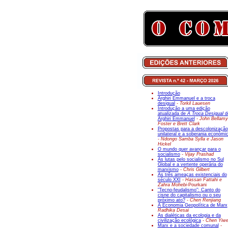
Introdução
Arghiri Emmanuel e a troca
desigual
- Torkil Lauesen
Introdução a uma edição
atualizada de
A Troca Desigual
d
Arghiri Emmanuel
- John Bellamy
Foster e Brett Clark
Propostas para a descolonização
unilateral e a soberania económi
- Ndongo Samba Sylla e Jason
Hickel
O mundo quer avançar para o
socialismo
- Vijay Prashad
As lutas pelo socialismo no Sul
Global e a vertente operária do
marxismo
- Chris Gilbert
As três ameaças existenciais do
século XXI
- Hassan Fattahi e
Zahra Mohebi-
Pourkani
"Tecno-feudalismo": Canto do
cisne do capitalismo ou o seu
próximo ato?
- Chen Renjiang
A Economia Geopolítica de Marx
Radhika Desai
As dialéticas da ecologia e da
civilização ecológica
- Chen Yiw
Marx e a sociedade comunal
-