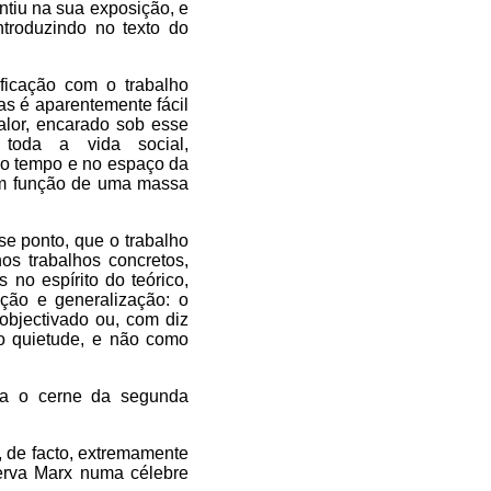
entiu na sua exposição, e
troduzindo no texto do
ificação com o trabalho
as é aparentemente fácil
alor, encarado sob esse
oda a vida social,
no tempo e no espaço da
em função de uma massa
se ponto, que o trabalho
nos trabalhos concretos,
no espírito do teórico,
ação e generalização: o
 objectivado ou, com diz
o quietude, e não como
ra o cerne da segunda
, de facto, extremamente
erva Marx numa célebre