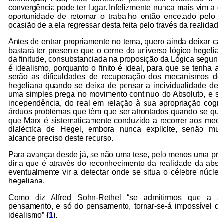
convergência pode ter lugar. Infelizmente nunca mais vim 
oportunidade de retomar o trabalho então encetado pelo
ocasião de a ela regressar desta feita pelo través da realida
Antes de entrar propriamente no tema, quero ainda deixar 
bastará ter presente que o cerne do universo lógico hegelia
da finitude, consubstanciada na proposição da Lógica segundo
é idealismo, porquanto o finito é ideal, para que se tenh
serão as dificuldades de recuperação dos mecanismos de
hegeliana quando se deixa de pensar a individualidade d
uma simples prega no movimento contínuo do Absoluto, e s
independência, do real em relação à sua apropriação cogn
árduos problemas que têm que ser afrontados quando se q
que Marx é sistematicamente conduzido a recorrer aos me
dialéctica de Hegel, embora nunca explicite, senão mu
alcance preciso deste recurso.
Para avançar desde já, se não uma tese, pelo menos uma pr
diria que é através do reconhecimento da realidade da a
eventualmente vir a detectar onde se situa o célebre núcle
hegeliana.
Como diz Alfred Sohn-Rethel “se admitirmos que a 
pensamento, e só do pensamento, tornar-se-á impossível
idealismo”
(
1
)
.