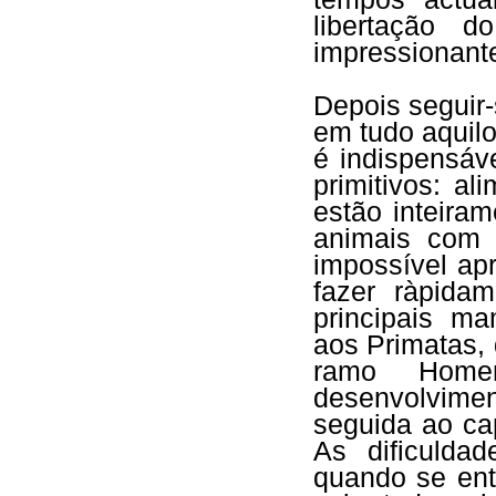
libertação 
impressionant
Depois seguir-
em tudo aquilo
é indispensáv
primitivos: al
estão inteira
animais com 
impossível ap
fazer ràpida
principais ma
aos Primatas, 
ramo Home
desenvolvim
seguida ao cap
As dificulda
quando se ent