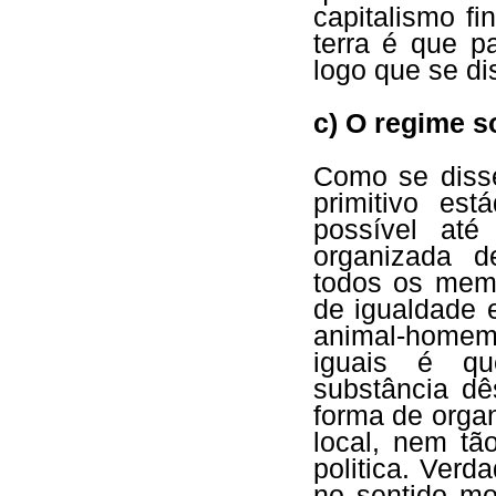
capitalismo fi
terra é que p
logo que se dis
c) O regime s
Como se disse
primitivo es
possível até
organizada d
todos os mem
de igualdade
animal-homem,
iguais é qu
substância dê
forma de orga
local, nem tã
politica. Ver
no sentido mo