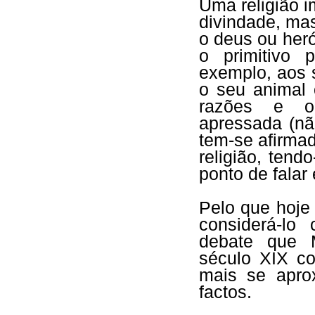
Uma religião i
divindade, ma
o deus ou her
o primitivo 
exemplo, aos 
o seu animal 
razões e ou
apressada (nã
tem-se afirma
religião, tend
ponto de falar
Pelo que hoje
considerá-lo
debate que M
século XIX co
mais se aprox
factos.