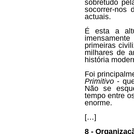
sobretudo pel
socorrer-nos 
actuais.
É esta a alt
imensamente
primeiras civi
milhares de a
história moder
Foi principalm
Primitivo
- que
Não se esque
tempo entre os
enorme.
[…]
8 - Organizaç