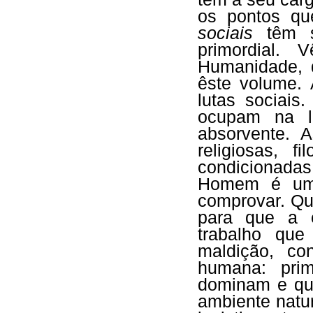
os pontos q
sociais
têm si
primordial. 
Humanidade, 
êste volume. 
lutas sociais
ocupam na lu
absorvente. A
religiosas, 
condicionadas
Homem é um f
comprovar. Qu
para que a 
trabalho qu
maldição, co
humana: prim
dominam e que
ambiente natu