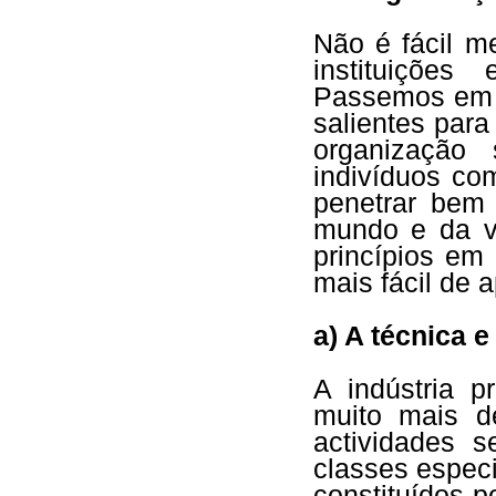
Não é fácil m
instituições
Passemos em r
salientes para
organização 
indivíduos co
penetrar bem
mundo e da vi
princípios e
mais fácil de 
a) A técnica 
A indústria pr
muito mais d
actividades s
classes espec
constituídos p