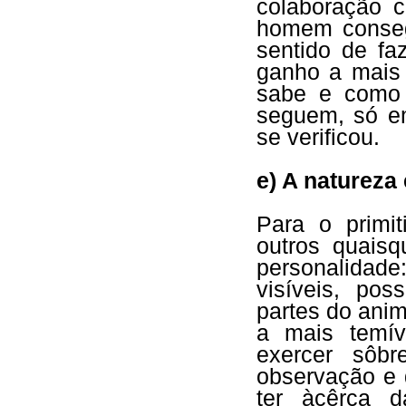
colaboração 
homem consegu
sentido de fa
ganho a mais 
sabe e como 
seguem, só e
se verificou.
e) A natureza
Para o primit
outros quaisq
personalidade
visíveis, po
partes do anim
a mais temív
exercer sôbr
observação e 
ter àcêrca d