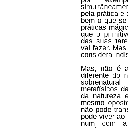
simultâneamen
pela prática e
bem o que se
práticas mági
que o primiti
das suas tar
vai fazer. Mas
considera ind
Mas, não é a
diferente do 
sobrenatura
metafísicos d
da natureza 
mesmo oposto
não pode tran
pode viver ao
num com a 