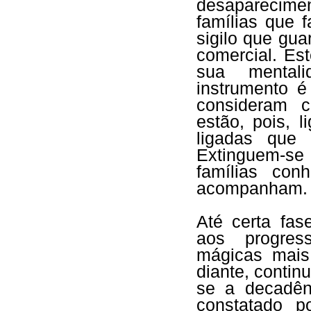
desaparecime
famílias que 
sigilo que gua
comercial. Es
sua mentali
instrumento 
consideram c
estão, pois, 
ligadas que 
Extinguem-se 
famílias co
acompanham.
Até certa fas
aos progres
mágicas mais
diante, contin
se a decadên
constatado p