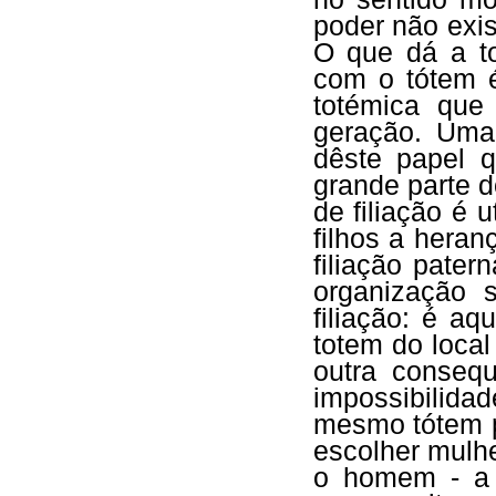
poder não exis
O que dá a t
com o tótem é
totémica que
geração. Uma
dêste papel 
grande parte d
de filiação é 
filhos a hera
filiação pate
organização 
filiação: é a
totem do loca
outra conseq
impossibilid
mesmo tótem p
escolher mulhe
o homem - a 