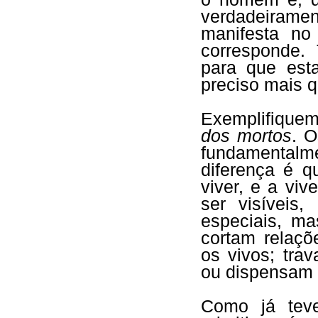
verdadeirame
manifesta no
corresponde.
para que est
preciso mais 
Exemplifique
dos mortos
. O
fundamentalm
diferença é q
viver, e a vi
ser visíveis
especiais, ma
cortam relaç
os vivos; tra
ou dispensam 
Como já teve