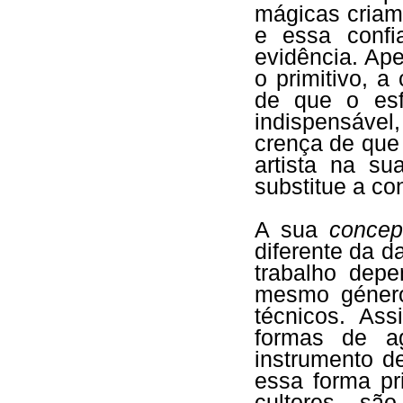
mágicas criam
e essa confi
evidência. Ap
o primitivo, 
de que o es
indispensáve
crença de que 
artista na su
substitue a co
A sua
concep
diferente da da
trabalho dep
mesmo género
técnicos. Ass
formas de ag
instrumento d
essa forma pr
cultores sã