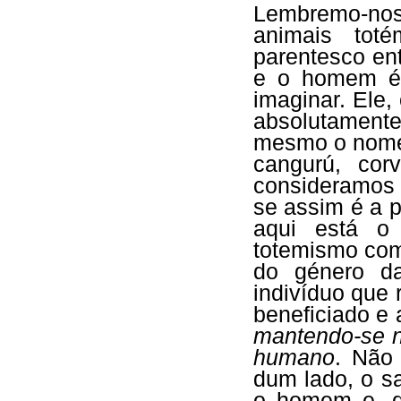
Lembremo-nos 
animais tot
parentesco en
e o homem é
imaginar. Ele
absolutamente
mesmo o nome 
cangurú, cor
consideramos h
se assim é a p
aqui está o
totemismo com
do género da
indivíduo que
beneficiado e 
mantendo-se no
humano
. Não
dum lado, o sa
o homem e, d