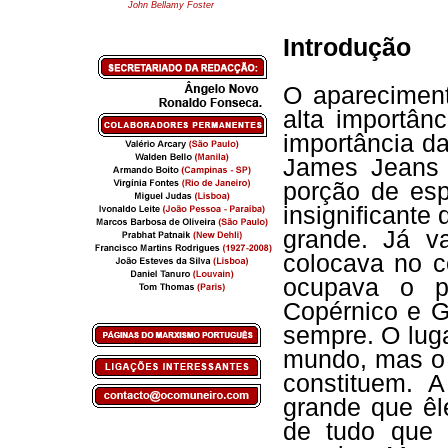
John Bellamy Foster
Introdução
O apareciment
alta importânc
importância d
James Jeans 
porção de es
insignificante
grande. Já v
colocava no 
ocupava o pr
Copérnico e G
sempre. O lug
mundo, mas o 
constituem. 
grande que ê
de tudo que 