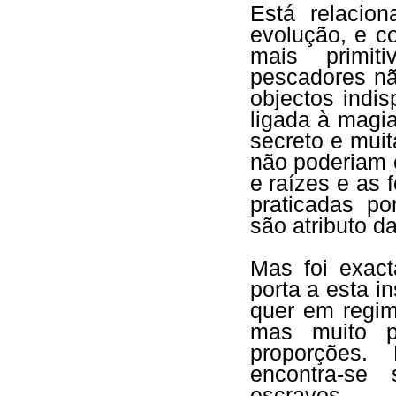
Está relacio
evolução, e c
mais primit
pescadores nã
objectos indi
ligada à magi
secreto e mui
não poderiam 
e raízes e as 
praticadas p
são atributo d
Mas foi exact
porta a esta i
quer em regim
mas muito pr
proporções. 
encontra-se
escravos.