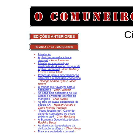
Ci
Introdução
Arghiri Emmanuel e a troca
desigual
- Torkil Lauesen
Introdução a uma edição
atualizada de
A Troca Desigual
de
Arghiri Emmanuel
- John Bellamy
Foster e Brett Clark
Propostas para a descolonização
unilateral e a soberania económica
- Ndongo Samba Sylla e Jason
Hickel
O mundo quer avançar para o
socialismo
- Vijay Prashad
As lutas pelo socialismo no Sul
Global e a vertente operária do
marxismo
- Chris Gilbert
As três ameaças existenciais do
século XXI
- Hassan Fattahi e
Zahra Mohebi-
Pourkani
"Tecno-feudalismo": Canto do
cisne do capitalismo ou o seu
próximo ato?
- Chen Renjiang
A Economia Geopolítica de Marx
-
Radhika Desai
As dialéticas da ecologia e da
civilização ecológica
- Chen Yiwen
Marx e a sociedade comunal
-