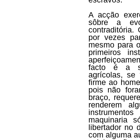
A acção exer
sôbre a evo
contraditória.
por vezes pa
mesmo para o
primeiros in
aperfeiçoame
facto é a se
agrícolas, se
firme ao home
pois não for
braço, requer
renderem alg
instrumento
maquinaria s
libertador no
com alguma au