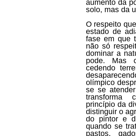
aumento da po
solo, mas da u
O respeito que
estado de ad
fase em que t
não só respei
dominar a nat
pode. Mas c
cedendo terre
desaparecendo
olímpico desp
se se atender
transforma 
princípio da d
distinguir o ag
do pintor e d
quando se trat
pastos, gad