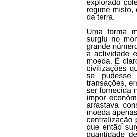
explorado col
regime misto,
da terra.
Uma forma ma
surgiu no mo
grande número
a actividade 
moeda. É clar
civilizações 
se pudesse
transações, er
ser fornecida
impor econòm
arrastava con
moeda apenas 
centralização 
que então sur
quantidade d