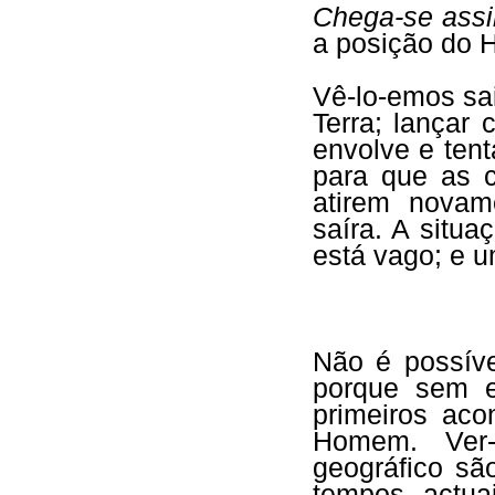
Chega-se assi
a posição do 
Vê-lo-emos sai
Terra; lançar
envolve e tent
para que as 
atirem novam
saíra. A situ
está vago; e u
Não é possíve
porque sem e
primeiros aco
Homem. Ver-
geográfico sã
tempos actua