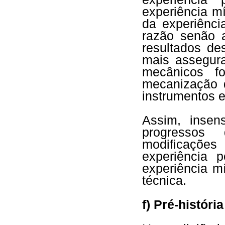
experiência m
da experiênci
razão senão 
resultados de
mais assegura
mecânicos f
mecanização 
instrumentos 
Assim, insen
progressos
modificaçõe
experiência p
experiência m
técnica.
f) Pré-história