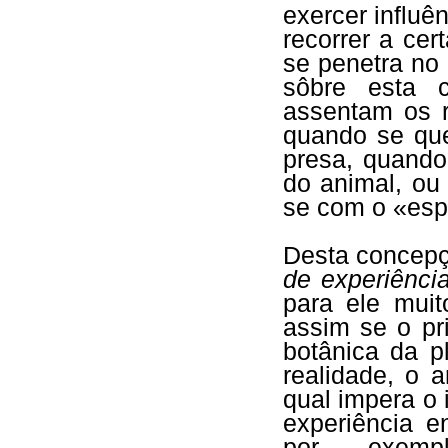
exercer influên
recorrer a ce
se penetra no
sôbre esta 
assentam os r
quando se que
presa, quando
do animal, ou
se com o «espí
Desta concepç
de experiência
para ele muit
assim se o pr
botânica da p
realidade, o 
qual impera o 
experiência e
por exemp