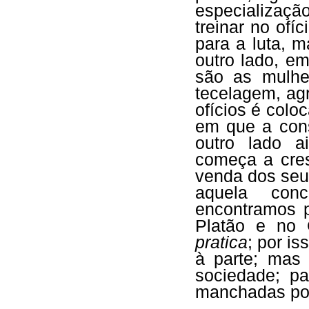
especializaçã
treinar no ofí
para a luta, m
outro lado, e
são as mulhe
tecelagem, agr
ofícios é colo
em que a cons
outro lado a
começa a cres
venda dos seu
aquela con
encontramos 
Platão e no
pratica
; por i
à parte; mas
sociedade; p
manchadas por 