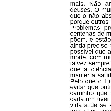
mais. Não am
deuses. O mun
que o não abs
porque outros
Problemas pr
centenas de m
põem, e estão
ainda preciso
possível que a
morte, com mu
talvez sempre 
que a ciênci
manter a saúde
Pelo que o H
evitar que ou
caminho que 
cada um tiver
vida a de se 
tem a seu carg