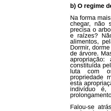
b) O regime d
Na forma mais 
chegar, não 
precisa o arbo
e raízes? Nã
alimentos, pe
Dormir, dorme
de árvore. Ma
apropriação:
constituída p
luta com os
propriedade m
esta apropriaç
indivíduo é,
prolongament
Falou-se atrá