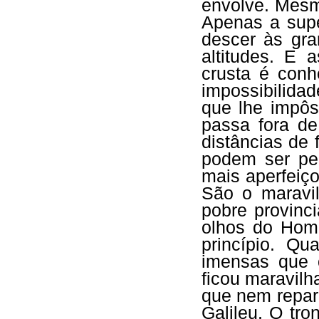
envolve. Mes
Apenas a supe
descer às gra
altitudes. E
crusta é conh
impossibilidad
que lhe impôs
passa fora de
distâncias de
podem ser per
mais aperfeiç
São o maravi
pobre provinc
olhos do Hom
princípio. Q
imensas que 
ficou maravilh
que nem repar
Galileu. O tr