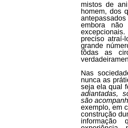
mistos de an
homem, dos q
antepassados
embora não 
excepcionais
preciso atraí-l
grande númer
tôdas as cir
verdadeirament
Nas sociedad
nunca as práti
seja ela qual f
adiantadas, 
são acompanh
exemplo, em c
construção dum
informação
experiência