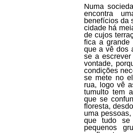
Numa socieda
encontra um
benefícios da 
cidade há meia
de cujos terr
fica a grande
que a vê dos a
se a escrever
vontade, porq
condições nec
se mete no el
rua, logo vê 
tumulto tem a
que se confu
floresta, desd
uma pessoas,
que tudo se i
pequenos gru