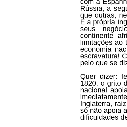
com a Espanha
Rússia, a seg
que outras, n
E a própria In
seus negóci
continente af
limitações ao 
economia nac
escravatura! 
pelo que se di
Quer dizer: 
1820, o grito 
nacional apoi
imediatamente
Inglaterra, ra
só não apoia a
dificuldades d