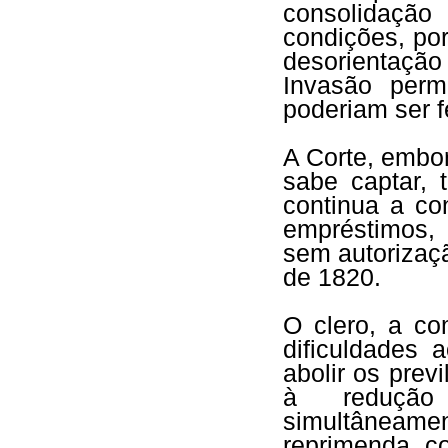
consolidaçã
condições, po
desorientaçã
Invasão perm
poderiam ser f
A Corte, embor
sabe captar, 
continua a co
empréstimos,
sem autorizaç
de 1820.
O clero, a co
dificuldades 
abolir os prev
à redução
simultâneamen
reprimenda, c