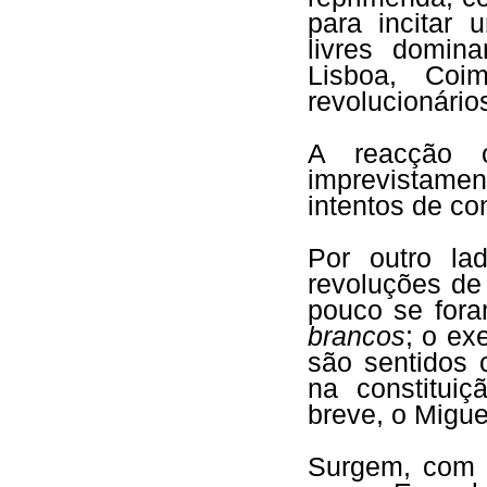
para incitar 
livres domin
Lisboa, Coim
revolucionário
A reacção o
imprevistam
intentos de co
Por outro lad
revoluções de
pouco se for
brancos
; o ex
são sentidos 
na constitui
breve, o Migue
Surgem, com o