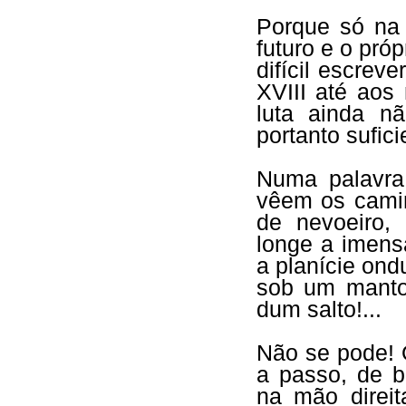
Porque só na 
futuro e o próp
difícil escrev
XVIII até aos
luta ainda n
portanto sufic
Numa palavra
vêem os cami
de nevoeiro,
longe a imens
a planície ond
sob um manto
dum salto!...
Não se pode! 
a passo, de b
na mão direit