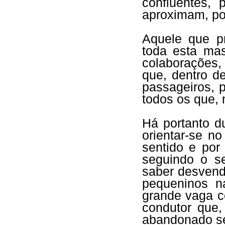
confluentes,
aproximam, por
Aquele que pr
toda esta ma
colaborações,
que, dentro d
passageiros, 
todos os que, 
Há portanto d
orientar-se n
sentido e por
seguindo o s
saber desvenda
pequeninos n
grande vaga c
condutor que,
abandonado se