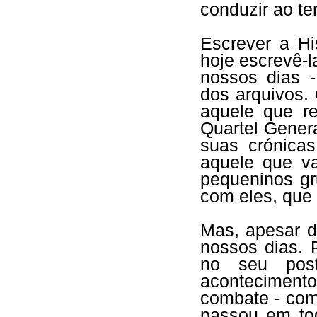
conduzir ao t
Escrever a Hi
hoje escrevê-l
nossos dias 
dos arquivos.
aquele que r
Quartel Gener
suas crónica
aquele que va
pequeninos gr
com eles, que 
Mas, apesar de
nossos dias.
no seu post
aconteciment
combate - com
passou em tod