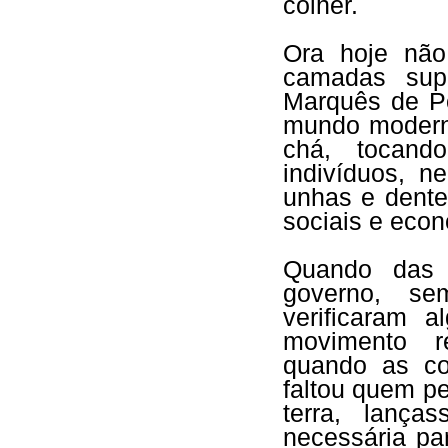
colher.
Ora hoje nã
camadas sup
Marquês de Po
mundo moderno
chá, tocand
indivíduos, 
unhas e dente
sociais e eco
Quando das 
governo, se
verificaram 
movimento re
quando as co
faltou quem p
terra, lança
necessária pa