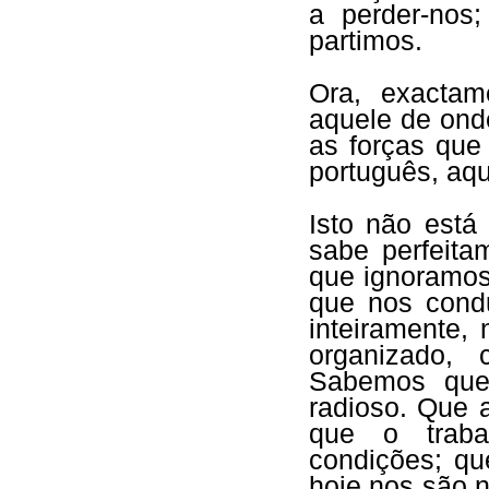
a perder-nos
partimos.
Ora, exactam
aquele de ond
as forças qu
português, aq
Isto não está
sabe perfeit
que ignoramos
que nos cond
inteiramente,
organizado,
Sabemos que 
radioso. Que 
que o traba
condições; qu
hoje nos são 