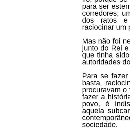
para ser esten
corredores; u
dos ratos e 
raciocinar um 
Mas não foi n
junto do Rei e
que tinha sid
autoridades do
Para se fazer
basta racioc
procuravam o f
fazer a histór
povo, é indi
aquela subca
contemporâneo
sociedade.