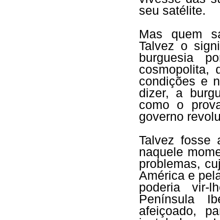
seu satélite.
Mas quem sab
Talvez o sign
burguesia po
cosmopolita,
condições e n
dizer, a burgu
como o prova
governo revolu
Talvez fosse 
naquele momen
problemas, cu
América e pel
poderia vir-
Península I
afeiçoado, p