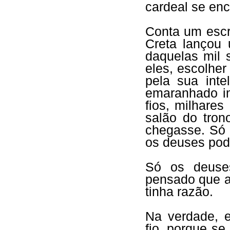
cardeal se enc
Conta um escr
Creta lançou
daquelas mil 
eles, escolher
pela sua inte
emaranhado im
fios, milhare
salão do tron
chegasse. Só 
os deuses pod
Só os deuse
pensado que a 
tinha razão.
Na verdade, e
fio, porque se