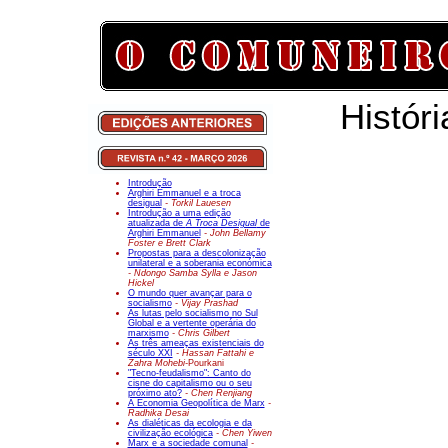
Histór
Introdução
Arghiri Emmanuel e a troca
desigual
- Torkil Lauesen
Introdução a uma edição
atualizada de
A Troca Desigual
de
Arghiri Emmanuel
- John Bellamy
Foster e Brett Clark
Propostas para a descolonização
unilateral e a soberania económica
- Ndongo Samba Sylla e Jason
Hickel
O mundo quer avançar para o
socialismo
- Vijay Prashad
As lutas pelo socialismo no Sul
Global e a vertente operária do
marxismo
- Chris Gilbert
As três ameaças existenciais do
século XXI
- Hassan Fattahi e
Zahra Mohebi-
Pourkani
"Tecno-feudalismo": Canto do
cisne do capitalismo ou o seu
próximo ato?
- Chen Renjiang
A Economia Geopolítica de Marx
-
Radhika Desai
As dialéticas da ecologia e da
civilização ecológica
- Chen Yiwen
Marx e a sociedade comunal
-