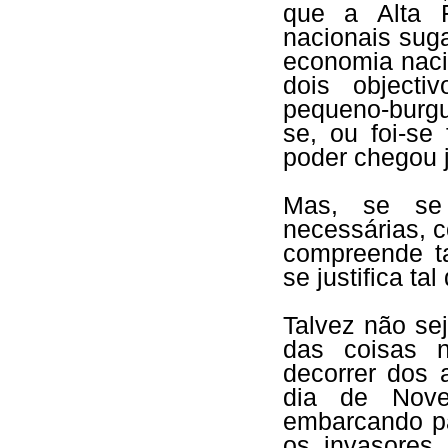
que a Alta F
nacionais sug
economia naci
dois objecti
pequeno-burgu
se, ou foi-s
poder chegou j
Mas, se se 
necessárias, 
compreende t
se justifica ta
Talvez não se
das coisas n
decorrer dos 
dia de Nov
embarcando pa
os invasores,