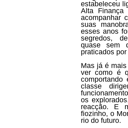
estabeleceu l
Alta Finança
acompanhar c
suas manobra
esses anos fo
segredos, de
quase sem di
praticados por
Mas já é mais 
ver como é q
comportando 
classe dirig
funcionament
os explorados
reacção. E m
fiozinho, o M
rio do futuro.