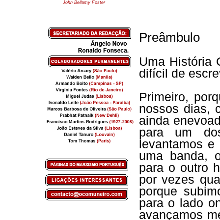
John Bellamy Foster
Preâmbulo
Uma História
difícil de escr
Primeiro, por
nossos dias, 
ainda enevoad
para um do
levantamos e 
uma banda, o
para o outro 
por vezes qua
porque subim
para o lado o
avançamos me