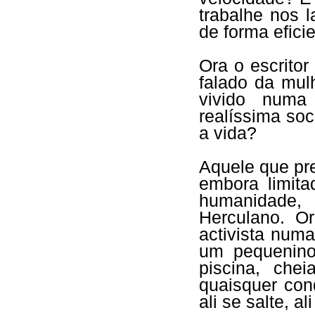
trabalhe nos l
de forma eficie
Ora o escritor
falado da mul
vivido numa
realíssima so
a vida?
Aquele que pre
embora limit
humanidade,
Herculano. O
activista num
um pequenino
piscina, ch
quaisquer con
ali se salte, a