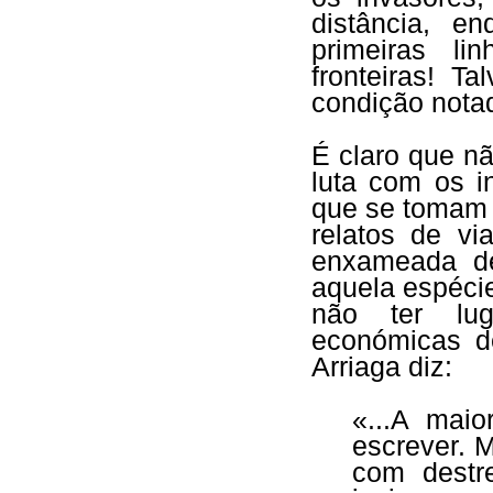
distância, e
primeiras l
fronteiras! T
condição nota
É claro que nã
luta com os 
que se tomam 
relatos de vi
enxameada d
aquela espécie
não ter lug
económicas d
Arriaga diz:
«...A maio
escrever. 
com destr