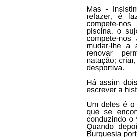
Mas - insisti
refazer, é fa
compete-nos
piscina, o su
compete-nos a
mudar-lhe a 
renovar per
natação; criar
desportiva.
Há assim dois
escrever a his
Um deles é o 
que se encon
conduzindo o 
Quando depoi
Burguesia por