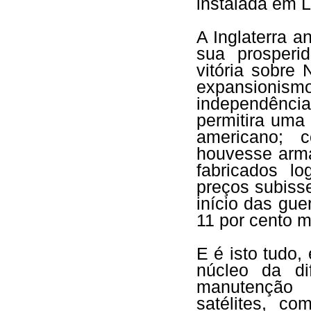
instalada em 
A Inglaterra a
sua prosperi
vitória sobre
expansionismo
independênci
permitira uma 
americano; 
houvesse arm
fabricados l
preços subiss
início das gue
11 por cento ma
E é isto tudo,
núcleo da di
manutenção
satélites, c