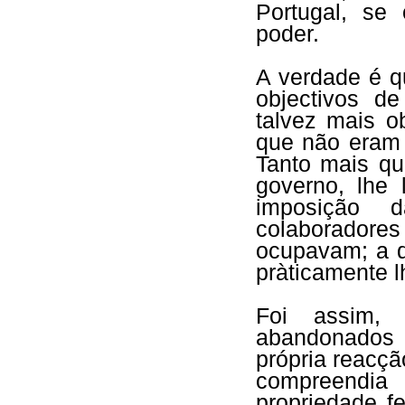
Portugal, se
poder.
A verdade é qu
objectivos de
talvez mais 
que não eram 
Tanto mais qu
governo, lhe 
imposição 
colaborado
ocupavam; a d
pràticamente lh
Foi assim, 
abandonados a
própria reacç
compreendia
propriedade f