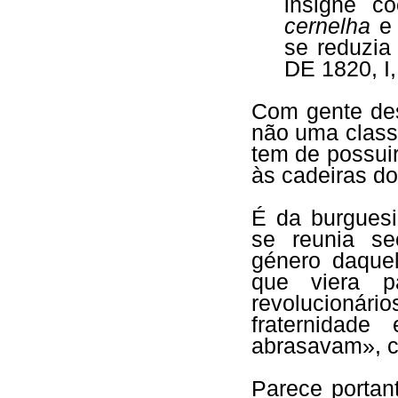
insigne c
cernelha
e
se reduzi
DE 1820, I,
Com gente des
não uma classe
tem de possui
às cadeiras do
É da burguesi
se reunia se
género daque
que viera p
revolucionári
fraternidad
abrasavam», co
Parece portan