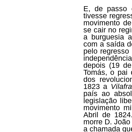
E, de passo 
tivesse regre
movimento de
se cair no reg
a burguesia a
com a saída d
pelo regresso
independênci
depois (19 d
Tomás, o pai 
dos revoluci
1823 a
Vilafr
país ao absol
legislação li
movimento mil
Abril de 1824
morre D. João
a chamada que