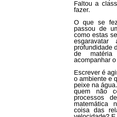
Faltou a clas
fazer.
O que se fez
passou de um
como estas se
esgaravatar
profundidade 
de matéria
acompanhar o 
Escrever é ag
o ambiente e 
peixe na água.
quem não co
processos d
matemática n
coisa das re
velocidade? E