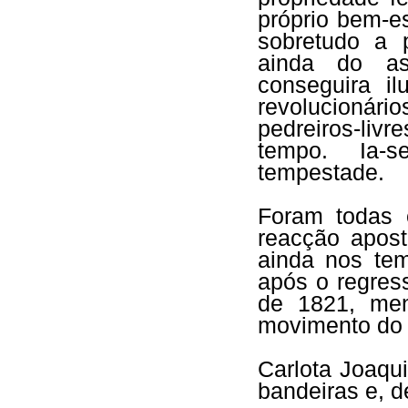
próprio bem-e
sobretudo a 
ainda do as
conseguira i
revolucionári
pedreiros-liv
tempo. Ia-
tempestade.
Foram todas e
reacção apost
ainda nos te
após o regres
de 1821, men
movimento do 
Carlota Joaqu
bandeiras e, d