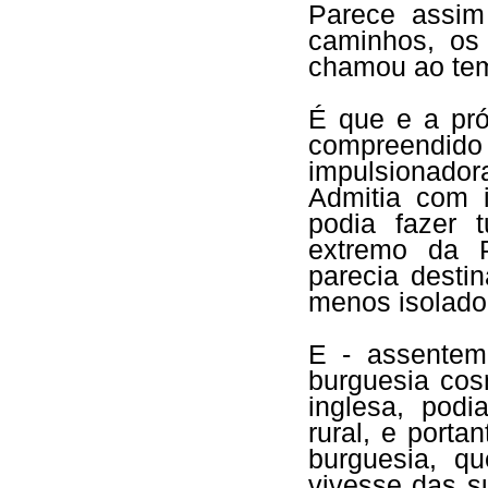
Parece assim
caminhos, os
chamou ao tem
É que e a pró
compreendid
impulsionado
Admitia com i
podia fazer 
extremo da P
parecia desti
menos isolado
E - assentem
burguesia cos
inglesa, pod
rural, e port
burguesia, q
vivesse das s