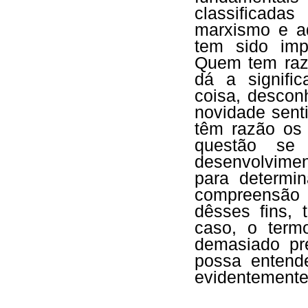
classificada
marxismo e ad
tem sido imp
Quem tem raz
dá a signifi
coisa, desco
novidade sent
têm razão os
questão se 
desenvolvimen
para determi
compreensão
dêsses fins, 
caso, o term
demasiado pr
possa entende
evidentemente 