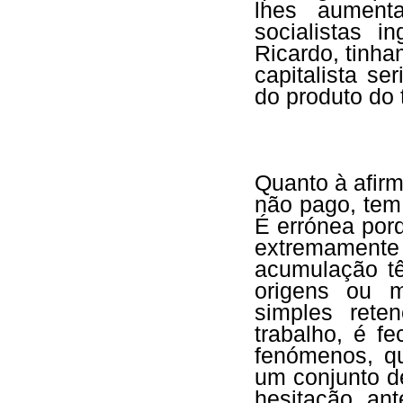
lhes aumenta
socialistas i
Ricardo, tinha
capitalista s
do produto do 
Quanto à afirm
não pago, tem
É errónea po
extremamente
acumulação tê
origens ou 
simples rete
trabalho, é f
fenómenos, q
um conjunto d
hesitação an