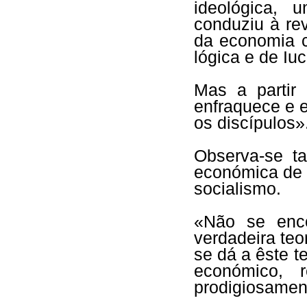
ideológica, 
conduziu à re
da economia c
lógica e de Iu
Mas a partir
enfraquece e e
os discípulos»
Observa-se t
económica de 
socialismo.
«Não se enco
verdadeira teo
se dá a êste t
económico, 
prodigiosament