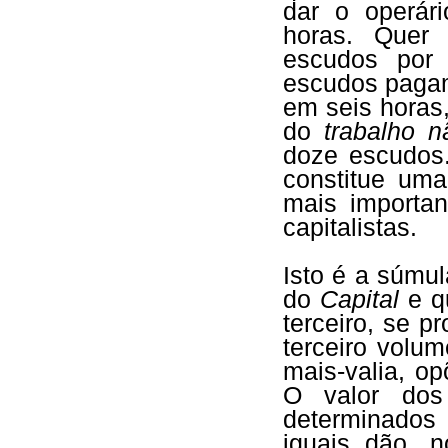
dar o operár
horas. Quer 
escudos por 
escudos pagam
em seis horas,
do
trabalho 
doze escudos
constitue uma
mais importan
capitalistas.
Isto é a súmu
do
Capital
e q
terceiro, se 
terceiro volu
mais-valia, op
O valor dos
determinados 
iguais dão, 