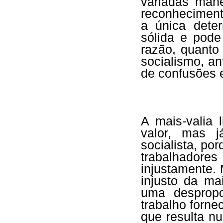
variadas mane
reconheciment
a única dete
sólida e pode
razão, quant
socialismo, a
de confusões e
A mais-valia 
valor, mas 
socialista, po
trabalhado
injustamente.
injusto da ma
uma despropo
trabalho forne
que resulta n