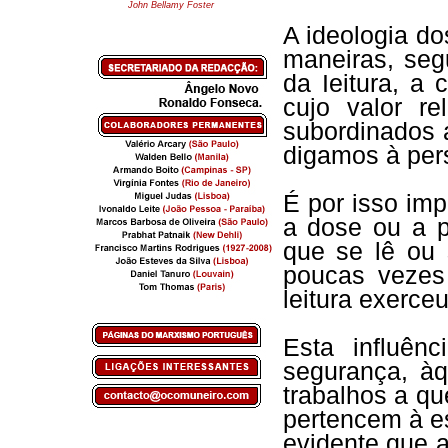
John Bellamy Foster
A ideologia do
maneiras, seg
da Ieitura, a 
cujo valor re
subordinados 
digamos à per
É por isso imp
a dose ou a p
que se lê ou 
poucas vezes
leitura exerce
Esta influên
segurança, à
trabalhos a qu
pertencem à e
evidente que 