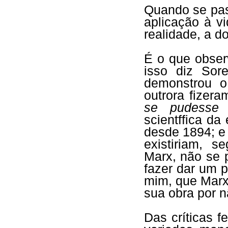
Quando se pas
aplicação à v
realidade, a do
É o que obser
isso diz Sor
demonstrou o
outrora fizera
se pudesse e
scientffica da
desde 1894; e
existiriam, 
Marx, não se p
fazer dar um p
mim, que Marx
sua obra por nã
Das críticas f