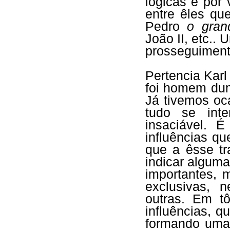
lógicas e por
entre êles qu
Pedro
o gran
João II, etc..
prosseguiment
Pertencia Kar
foi homem dum
Já tivemos oc
tudo se int
insaciável. É
influências qu
que a êsse tr
indicar algum
importantes, 
exclusivas, 
outras. Em t
influências, 
formando uma