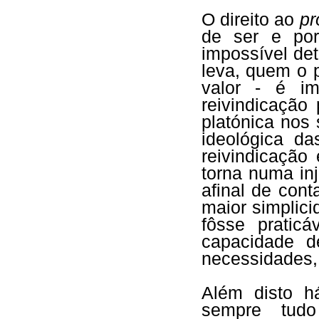
O direito ao
pr
de ser e por
impossível de
leva, quem o p
valor - é im
reivindicação 
platónica nos 
ideológica d
reivindicação
torna numa inj
afinal de con
maior simplici
fôsse pratic
capacidade 
necessidades, 
Além disto h
sempre tudo