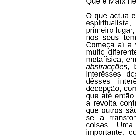
Que é Marx nes
O que actua e
espiritualist
primeiro lugar
nos seus tem
Começa aí a v
muito diferen
metafísica, 
abstracções
, 
interêsses d
dêsses inte
decepção, co
que até então 
a revolta con
que outros são
se a transf
coisas. Uma
importante, 