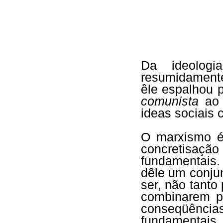
Da ideologi
resumidamente 
êle espalhou 
comunista
a
ideas sociais
O marxismo é
concretisa
fundamentais.
dêle um conjun
ser, não tanto
combinarem p
conseqüências
fundamenta