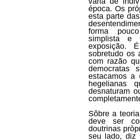
varia de indi
época. Os pró
esta parte da
desentendime
forma pouco
simplista e
exposição. 
sobretudo os 
com razão que
democratas s
estacamos a 
hegelianas 
desnaturam o
completamente
Sôbre a teoria
deve ser co
doutrinas pròp
seu lado, diz