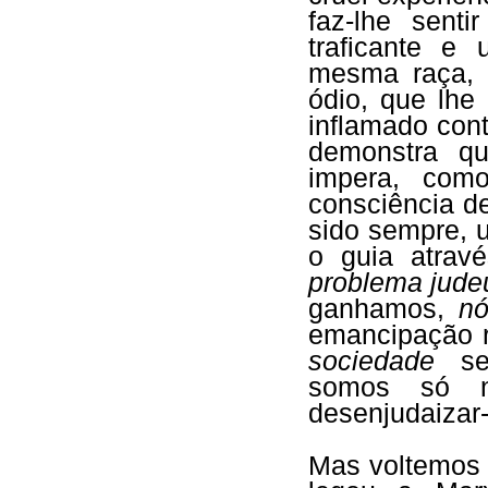
faz-lhe senti
traficante e
mesma raça, 
ódio, que lhe
inflamado cont
demonstra que
impera, com
consciência d
sido sempre, u
o guia atrav
problema jude
ganhamos,
nó
emancipação re
sociedade
se
somos só n
desenjudaizar
Mas voltemos 