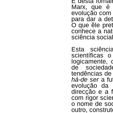
É desta forna
Marx, que é 
evolução com 
para dar a de
O que êle pre
conhece a nat
sciência social
Esta sciênc
scientíficas 
logicamente, 
de sociedad
tendências de 
há-de ser
a fu
evolução da 
direcção e a f
com rigor scien
o nome de soci
outro, constru