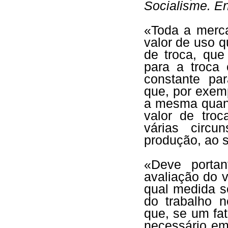
Socialisme. E
«Toda a merca
valor de uso q
de troca, que
para a troca 
constante pa
que, por exem
a mesma quant
valor de tro
várias circu
produção, ao s
«Deve porta
avaliação do v
qual medida s
do trabalho n
que, se um fat
necessário e