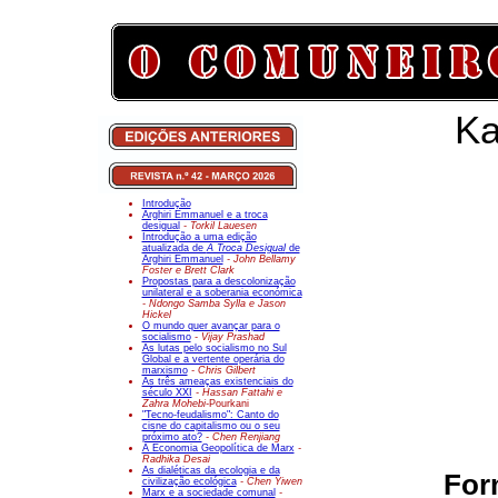
Ka
Introdução
Arghiri Emmanuel e a troca
desigual
- Torkil Lauesen
Introdução a uma edição
atualizada de
A Troca Desigual
de
Arghiri Emmanuel
- John Bellamy
Foster e Brett Clark
Propostas para a descolonização
unilateral e a soberania económica
- Ndongo Samba Sylla e Jason
Hickel
O mundo quer avançar para o
socialismo
- Vijay Prashad
As lutas pelo socialismo no Sul
Global e a vertente operária do
marxismo
- Chris Gilbert
As três ameaças existenciais do
século XXI
- Hassan Fattahi e
Zahra Mohebi-
Pourkani
"Tecno-feudalismo": Canto do
cisne do capitalismo ou o seu
próximo ato?
- Chen Renjiang
A Economia Geopolítica de Marx
-
Radhika Desai
As dialéticas da ecologia e da
For
civilização ecológica
- Chen Yiwen
Marx e a sociedade comunal
-