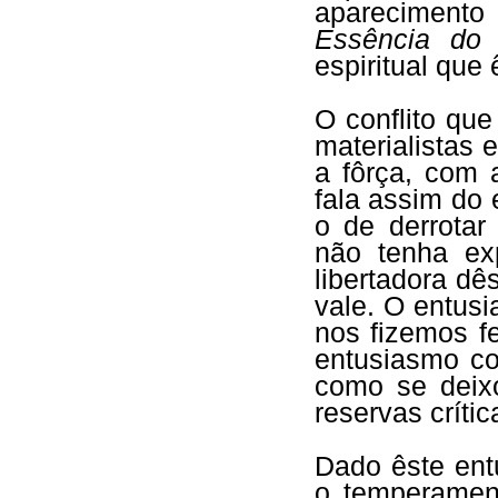
aparecimento 
Essência do 
espiritual que 
O conflito qu
materialistas 
a fôrça, com 
fala assim do e
o de derrotar
não tenha exp
libertadora dê
vale. O entus
nos fizemos f
entusiasmo c
como se deixo
reservas crític
Dado êste entu
o temperamen