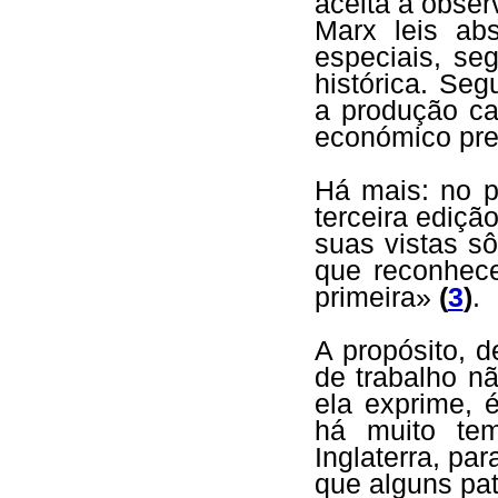
aceita a obser
Marx leis ab
especiais, se
histórica. Se
a produção cap
económico pre
Há mais: no p
terceira ediç
suas vistas sô
que reconhec
primeira»
(
3
)
.
A propósito, d
de trabalho n
ela exprime, 
há muito te
Inglaterra, pa
que alguns pa