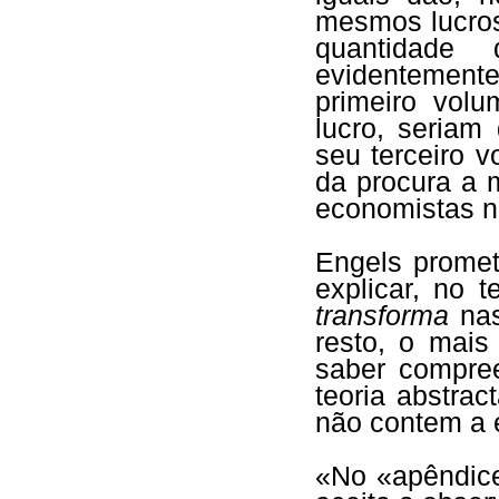
mesmos lucro
quantidade 
evidentemen
primeiro vol
lucro, seriam
seu terceiro v
da procura a 
economistas nã
Engels promet
explicar, no 
transforma
nas
resto, o mais
saber compre
teoria abstrac
não contem a 
«No «apêndic