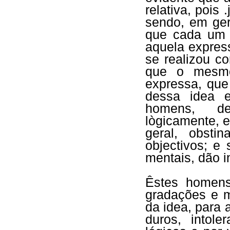
relativa, pois
sendo, em ger
que cada um l
aquela expres
se realizou c
que o mesmo
expressa, que
dessa idea e
homens, de
lògicamente, 
geral, obst
objectivos; e
mentais, dão i
Êstes homens
gradações e m
da idea, para a
duros, intol