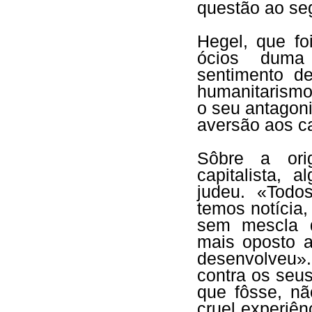
questão ao seg
Hegel, que fo
ócios duma 
sentimento d
humanitarismo
o seu antagon
aversão aos ca
Sôbre a ori
capitalista, 
judeu. «Todo
temos notícia,
sem mescla d
mais oposto a
desenvolveu».
contra os seu
que fôsse, nã
cruel experiên