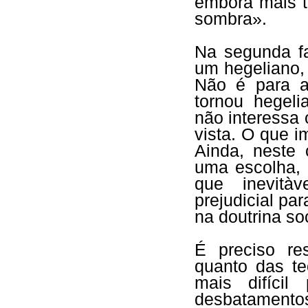
embora mais t
sombra».
Na segunda fa
um hegeliano, 
Não é para a
tornou hegeli
não interessa 
vista. O que i
Ainda, neste 
uma escolha, 
que inevitàv
prejudicial pa
na doutrina so
É preciso rest
quanto das te
mais difícil
desbatamentos