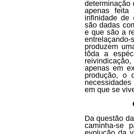
determinação 
apenas feit
infinidade d
são dadas com
e que são a r
entrelaçando
produzem uma
tôda a espéc
reivindicação
apenas em exi
produção, o 
necessidades 
em que se viv
Da questão da
caminha-se p
evolução da v