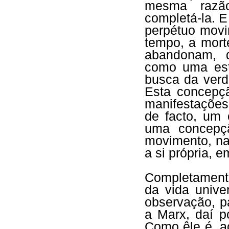
mesma razão
completá-la. 
perpétuo mov
tempo, a mort
abandonam, q
como uma es
busca da verd
Esta concepçã
manifestações
de facto, um
uma concepç
movimento, na
a si própria, 
Completamente
da vida unive
observação, p
a Marx, daí p
Como êle é, a