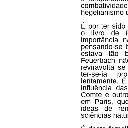
combativi
hegelianismo 
É por ter sido
o livro de F
importância 
pensando-se b
estava tão
Feuerbach não
reviravolta s
ter-se-ia p
lentamente. É
influência da
Comte e outro
em Paris, qu
ideas de re
sciências natu