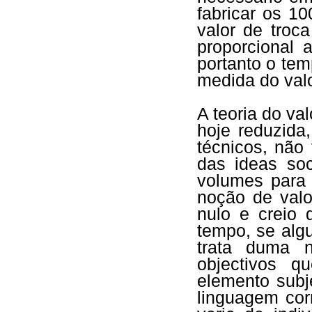
fabricar os 10
valor de troc
proporcional
portanto o tem
medida do valo
A teoria do va
hoje reduzida
técnicos, não
das ideas soc
volumes para 
noção de valo
nulo e creio 
tempo, se alg
trata duma 
objectivos q
elemento subj
linguagem cor