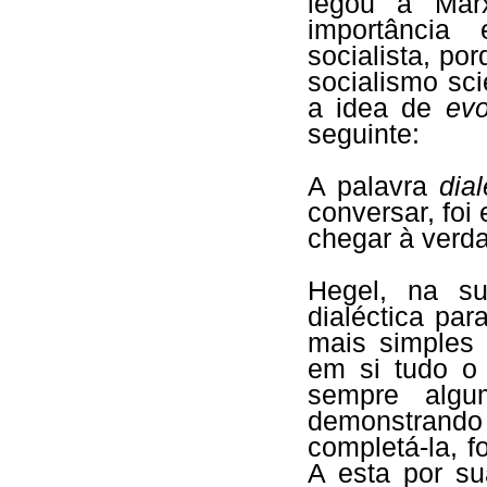
legou a Mar
importância
socialista, po
socialismo sc
a idea de
evo
seguinte:
A palavra
dial
conversar, foi 
chegar à verd
Hegel, na su
dialéctica pa
mais simples
em si tudo o
sempre algu
demonstrando 
completá-la, 
A esta por s