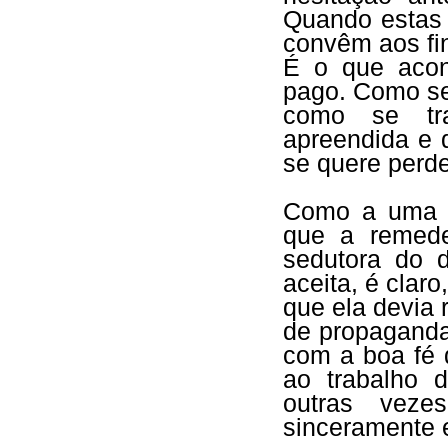
Quando estas 
convêm aos fi
É o que acon
pago. Como se 
como se tra
apreendida e 
se quere perd
Como a uma in
que a remede
sedutora do d
aceita, é clar
que ela devia
de propaganda
com a boa fé 
ao trabalho 
outras veze
sinceramente 