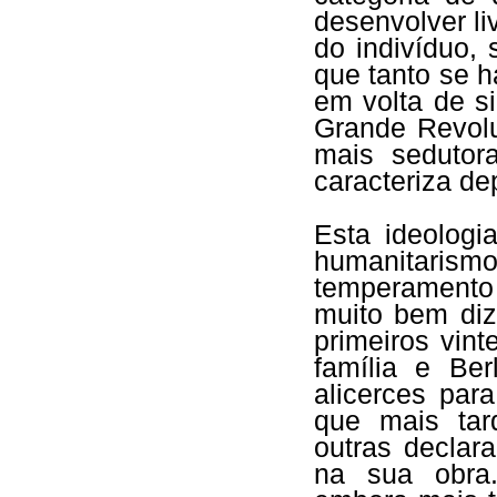
desenvolver li
do indivíduo,
que tanto se 
em volta de s
Grande Revolu
mais sedutor
caracteriza dep
Esta ideologi
humanitarismo
temperamento 
muito bem di
primeiros vin
família e Ber
alicerces par
que mais tar
outras declar
na sua obra.