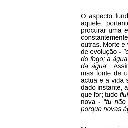
O aspecto fund
aquele, porta
procurar uma
e
constantement
outras. Morte e
de evolução -
"
do fogo; a água 
da água
". Assi
mas fonte de 
actua e a vida 
dado instante, a
que for; tudo
flu
nova - "
tu não
porque novas ág