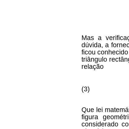
Mas a verific
dúvida, a forne
ficou conhecid
triângulo rectâ
relação
(3)
Que lei matemát
figura geométr
considerado co