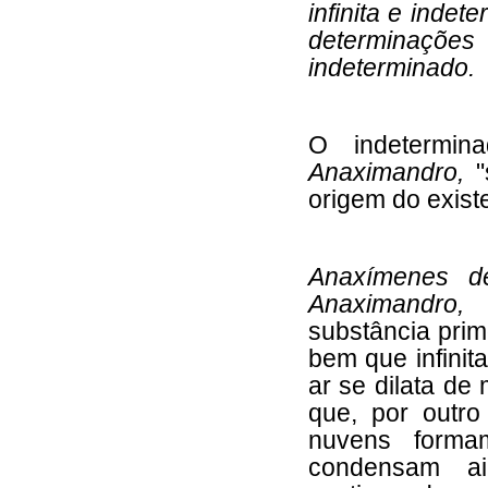
infinita e indet
determinaçõe
indeterminado.
O indetermi
Anaximandro,
origem do existe
Anaxímenes d
Anaximandro,
substância prim
bem que infinita
ar se dilata de
que, por outr
nuvens form
condensam a