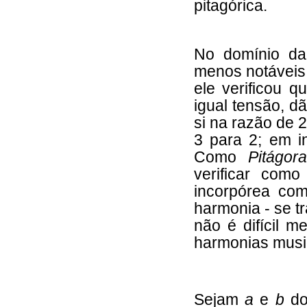
pitagórica.
No domínio d
menos notáveis.
ele verificou 
igual tensão, d
si na razão de 2
3 para 2; em i
Como
Pitágo
verificar como
incorpórea com
harmonia - se t
não é difícil 
harmonias musi
Sejam
a
e
b
do