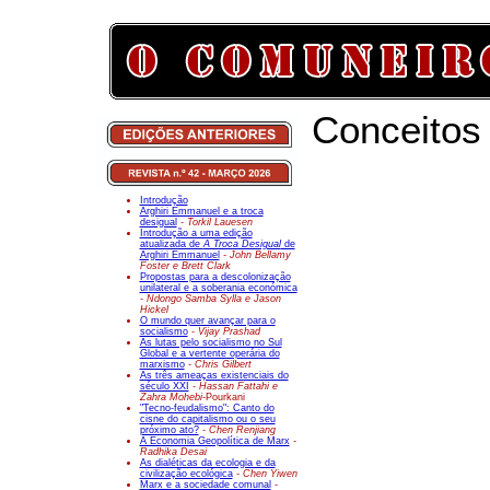
Conceitos
Introdução
Arghiri Emmanuel e a troca
desigual
- Torkil Lauesen
Introdução a uma edição
atualizada de
A Troca Desigual
de
Arghiri Emmanuel
- John Bellamy
Foster e Brett Clark
Propostas para a descolonização
unilateral e a soberania económica
- Ndongo Samba Sylla e Jason
Hickel
O mundo quer avançar para o
socialismo
- Vijay Prashad
As lutas pelo socialismo no Sul
Global e a vertente operária do
marxismo
- Chris Gilbert
As três ameaças existenciais do
século XXI
- Hassan Fattahi e
Zahra Mohebi-
Pourkani
"Tecno-feudalismo": Canto do
cisne do capitalismo ou o seu
próximo ato?
- Chen Renjiang
A Economia Geopolítica de Marx
-
Radhika Desai
As dialéticas da ecologia e da
civilização ecológica
- Chen Yiwen
Marx e a sociedade comunal
-