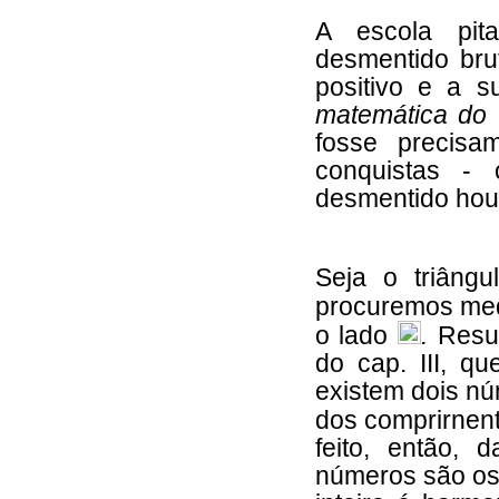
A escola pit
desmentido brut
positivo e a 
matemática do
fosse precisa
conquistas - 
desmentido hou
Seja o triângu
procuremos med
o lado
.
Resu
do cap. III, qu
existem dois nú
dos comprirnen
feito, então, 
números são os 