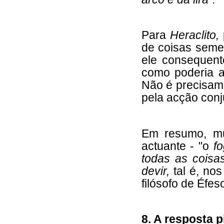
Para
Heraclito,
de coisas semel
ele consequen
como poderia a
Não é precisame
pela acção conj
Em resumo, m
actuante - "o
f
todas as coisa
devir,
tal é, no
filósofo de Éfes
8. A resposta p