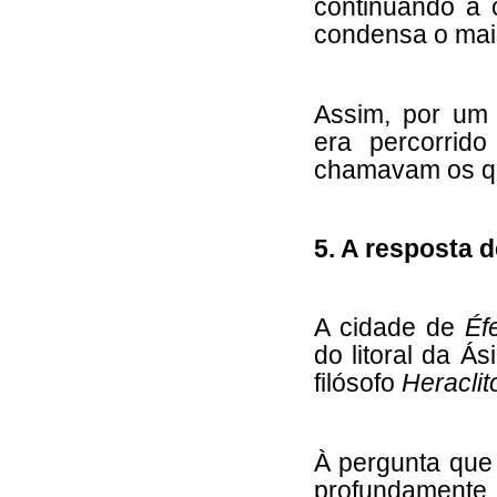
continuando a 
condensa o mais
Assim, por um
era percorrido
chamavam os q
5. A resposta d
A cidade de
Éf
do litoral da Á
filósofo
Heraclit
À pe
rgunta que
profundamente o