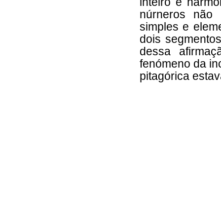
inteiro é harm
núrneros não 
simples e elem
dois segmentos
dessa afirma
fenómeno da in
pitagórica estav