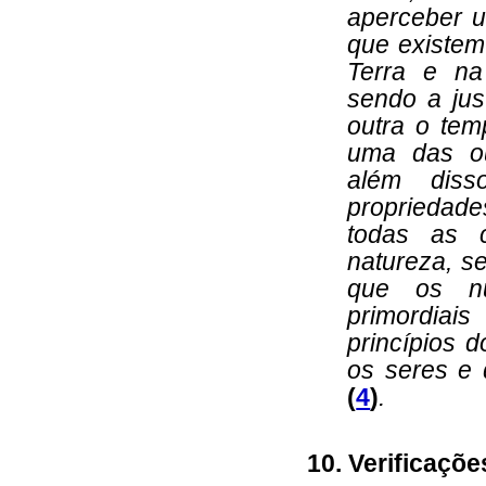
aperceber u
que existem
Terra e na
sendo a just
outra o te
uma das ou
além dis
propriedade
todas as c
natureza, s
que os nú
primordiai
princípios 
os seres e 
(
4
)
.
10. Verificaçõe