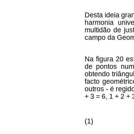
Desta ideia gra
harmonia univ
multidão de jus
campo da Geome
Na figura 20 es
de pontos num
obtendo triângul
facto geométric
outros - é regid
+ 3 = 6, 1 + 2 + 
(