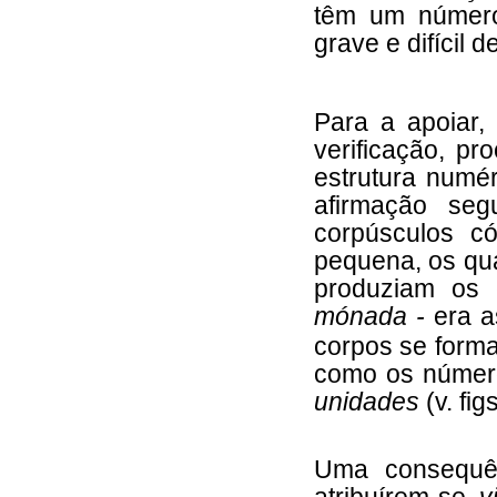
têm um número
grave e difícil d
Para a apoiar,
verificação, pr
estrutura numér
afirmação seg
corpúsculos c
pequena, os qua
produziam os 
mónada -
era a
corpos se for
como os númer
unidades
(v. fig
Uma consequên