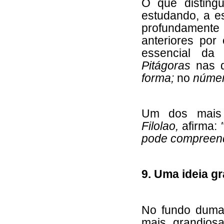
O que disting
estudando, a es
profundamente o
anteriores por 
essencial da 
Pitágoras
nas 
forma;
no
núme
Um dos mais 
Filolao,
afirma:
pode compreen
9. Uma ideia g
No fundo duma 
mais grandios