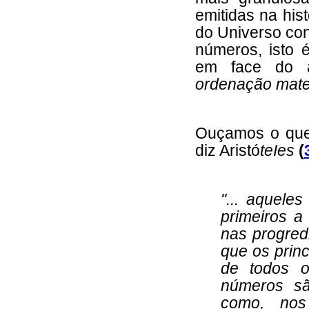
emitidas na his
do Universo con
números, isto 
em face do a
ordenação mate
Ouçamos o que,
diz Aristó
teIes
(
"... aquele
primeiros
a
nas progred
que os prin
de todos o
números sã
como, nos