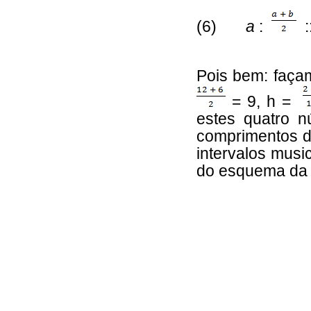
(6)
a
:
:
Pois bem: faça
= 9, h =
estes quatro n
comprimentos d
intervalos music
do esquema da f