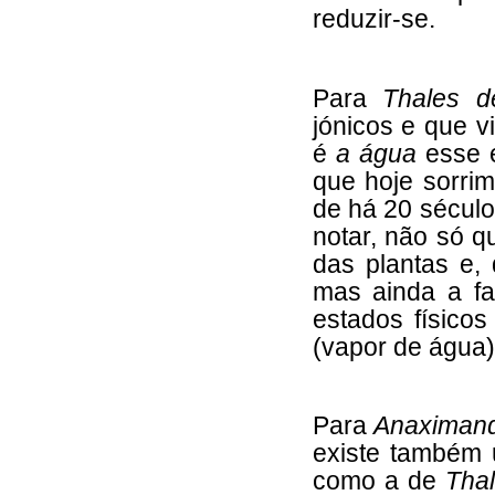
reduzir-se.
Para
Thales d
jónicos e que v
é
a água
esse 
que hoje sorri
de há 20 século
notar, não só q
das plantas e, 
mas ainda a fa
estados físicos
(vapor de água)
Para
Anaximand
existe também 
como a de
Tha