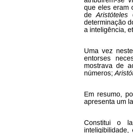
atribuírem-se
v
que eles eram o
de
Aristóteles
determinação do
a inteligência, et
Uma vez neste 
entorses nece
mostrava de a
números;
Aristó
Em resumo, pod
apresenta um la
Constitui o 
inteligibilidad