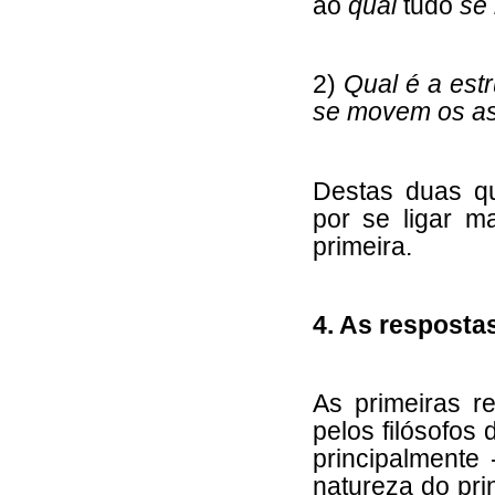
ao
qual
tudo
se
2)
Qual é a est
se movem os as
Destas duas qu
por se ligar m
primeira.
4. As resposta
As primeiras r
pelos filósofos
principalmente
natureza do pri