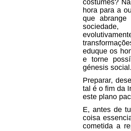
costumes? Não
hora para a o
que abrange
sociedade
evolutivam
transformaçõ
eduque os ho
e torne poss
génesis social
Preparar, des
tal é o fim da
este plano pac
E, antes de t
coisa essenci
cometida a re