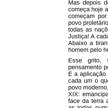
Mas depois d
começa hoje a
começam por 
povo proletári
todas as naçõ
Justiça! A cad
Abaixo a tira
homem pelo 
Esse grito,
pensamento po
É a aplicação 
cada um o que
povo moderno,
XIX: emancipa
face da terra 
as todas numa