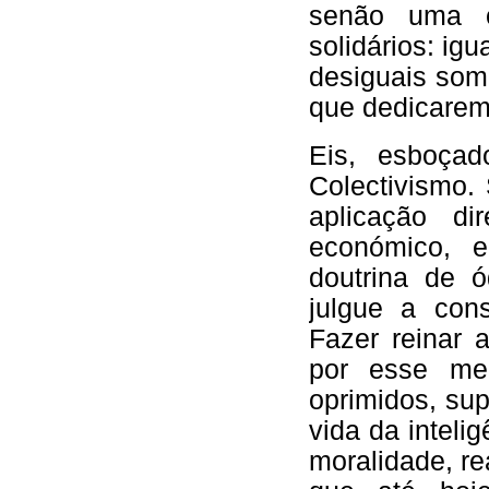
senão uma c
solidários: igu
desiguais som
que dedicarem 
Eis, esboçad
Colectivismo.
aplicação di
económico, 
doutrina de 
julgue a con
Fazer reinar 
por esse mei
oprimidos, sup
vida da inteli
moralidade, r