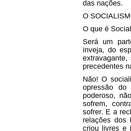
das nações.
O SOCIALIS
O que é Socia
Será um part
inveja, do es
extravagante,
precedentes na
Não! O social
opressão do 
poderoso, nã
sofrem, cont
sofrer. E a re
relações dos
criou livres e