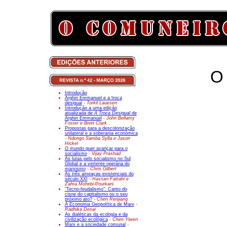
O 
Introdução
Arghiri Emmanuel e a troca
desigual
- Torkil Lauesen
Introdução a uma edição
atualizada de
A Troca Desigual
de
Arghiri Emmanuel
- John Bellamy
Foster e Brett Clark
Propostas para a descolonização
unilateral e a soberania económica
- Ndongo Samba Sylla e Jason
Hickel
O mundo quer avançar para o
socialismo
- Vijay Prashad
As lutas pelo socialismo no Sul
Global e a vertente operária do
marxismo
- Chris Gilbert
As três ameaças existenciais do
século XXI
- Hassan Fattahi e
Zahra Mohebi-
Pourkani
"Tecno-feudalismo": Canto do
cisne do capitalismo ou o seu
próximo ato?
- Chen Renjiang
A Economia Geopolítica de Marx
-
Radhika Desai
As dialéticas da ecologia e da
civilização ecológica
- Chen Yiwen
Marx e a sociedade comunal
-