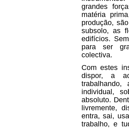
grandes força
matéria prim
produção, são 
subsolo, as f
edifícios. Se
para ser gra
colectiva.
Com estes ins
dispor, a ac
trabalhando
individual, 
absoluto. Den
livremente, d
entra, sai, u
trabalho, e t