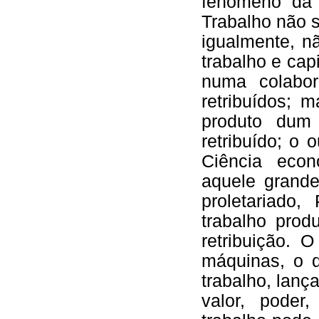
fenómeno da 
Trabalho não s
igualmente, nã
trabalho e ca
numa colabo
retribuídos; 
produto dum 
retribuído; o 
Ciência econ
aquele grande
proletariado
trabalho prod
retribuição. O
máquinas, o d
trabalho, lan
valor, poder