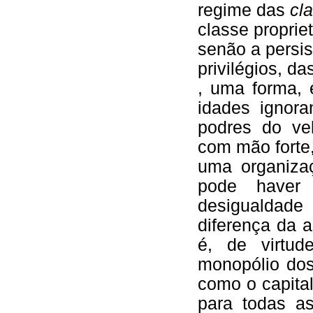
regime das
cl
classe propriet
senão a persis
privilégios, da
, uma forma, 
idades ignora
podres do ve
com mão forte
uma organizaç
pode haver 
desigualdad
diferença da a
é, de virtu
monopólio dos 
como o capital
para todas a