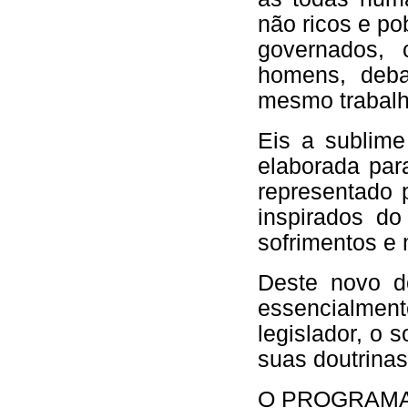
não ricos e po
governados, 
homens, deb
mesmo trabalho
Eis a sublim
elaborada par
representado 
inspirados do
sofrimentos e 
Deste novo do
essencialme
legislador, o 
suas doutrinas
O PROGRAMA