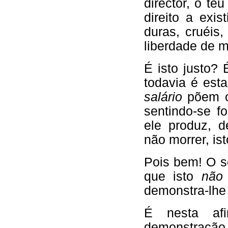
director, o te
direito a exi
duras, cruéis
liberdade de m
É isto justo?
todavia é esta
salário
põem o
sentindo-se fo
ele produz, d
não morrer, ist
Pois bem! O s
que isto
não
demonstra-lhe
É nesta af
demonstração 