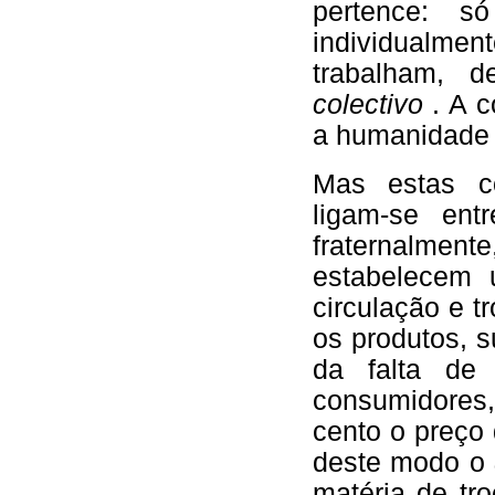
pertence: s
individualmen
trabalham, d
colectivo
. A 
a humanidade 
Mas estas co
ligam-se ent
fraternalmen
estabelecem 
circulação e 
os produtos, 
da falta de
consumidores,
cento o preço 
deste modo o
matéria de tr