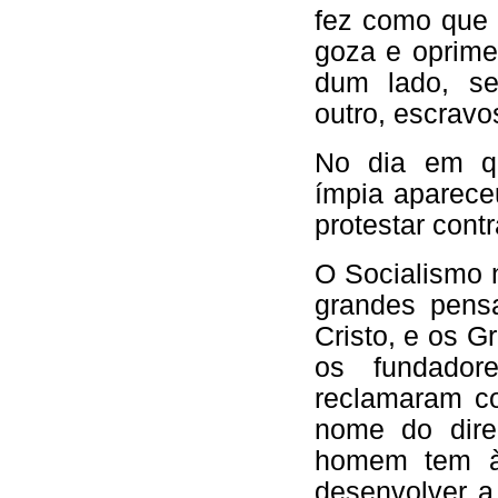
fez como que 
goza e oprime
dum lado, sen
outro, escravos
No dia em qu
ímpia aparec
protestar contr
O Socialismo 
grandes pensa
Cristo, e os Gr
os fundador
reclamaram co
nome do direi
homem tem à 
desenvolver a 