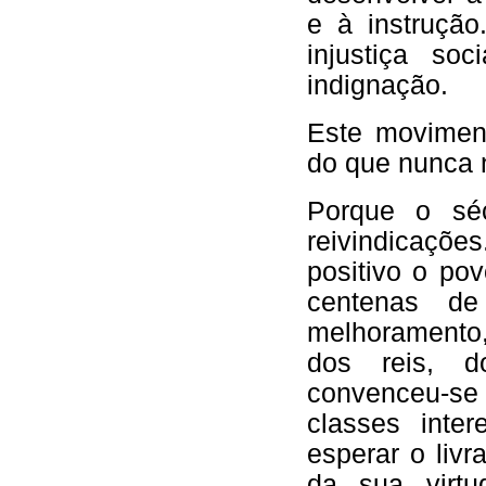
e à instrução
injustiça so
indignação.
Este moviment
do que nunca 
Porque o sé
reivindicaçõe
positivo o pov
centenas d
melhoramento
dos reis, d
convenceu-s
classes inte
esperar o liv
da sua virt