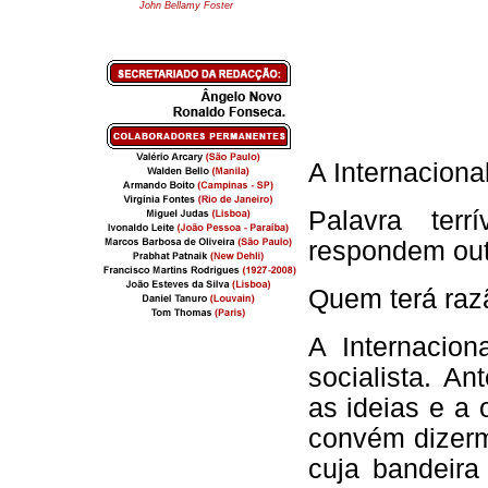
John Bellamy Foster
A Internacional
Palavra terr
respondem out
Quem terá raz
A Internacio
socialista. A
as ideias e a
convém dizerm
cuja bandeir