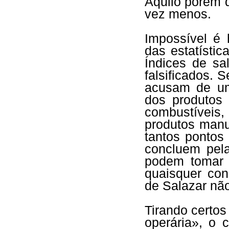
Aquilo porém 
vez menos.
Impossível é 
das estatístic
Índices de sa
falsificados. S
acusam de um
dos produtos 
combustíveis,
produtos manu
tantos pontos
concluem pel
podem tomar 
quaisquer con
de Salazar não
Tirando certos 
operária», o 