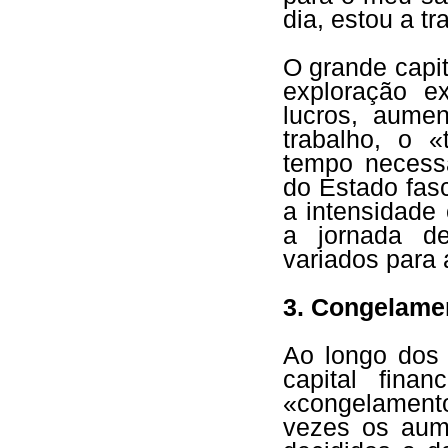
dia, estou a t
O grande capi
exploração e
lucros, aume
trabalho, o 
tempo necessá
do Estado fasc
a intensidade 
a jornada d
variados para 
3. Congelamen
Ao longo dos 
capital fina
«congelamento
vezes os aum