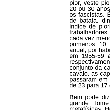
pior, veste pi
20 ou 30 anos
os fascistas.
de batata, di
indice de pio
trabalhadore
cada vez meno
primeiros 10
anual, por habi
em 1955-59 a
respectivamen
conjunto da ca
cavalo, as ca
passaram em L
de 23 para 17 
Bem pode dize
grande fom
metafísica». 