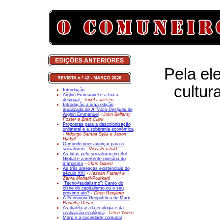
Pela el
cultur
Introdução
Arghiri Emmanuel e a troca
desigual
- Torkil Lauesen
Introdução a uma edição
atualizada de
A Troca Desigual
de
Arghiri Emmanuel
- John Bellamy
Foster e Brett Clark
Propostas para a descolonização
unilateral e a soberania económica
- Ndongo Samba Sylla e Jason
Hickel
O mundo quer avançar para o
socialismo
- Vijay Prashad
As lutas pelo socialismo no Sul
Global e a vertente operária do
marxismo
- Chris Gilbert
As três ameaças existenciais do
século XXI
- Hassan Fattahi e
Zahra Mohebi-
Pourkani
"Tecno-feudalismo": Canto do
cisne do capitalismo ou o seu
próximo ato?
- Chen Renjiang
A Economia Geopolítica de Marx
-
Radhika Desai
As dialéticas da ecologia e da
civilização ecológica
- Chen Yiwen
Marx e a sociedade comunal
-