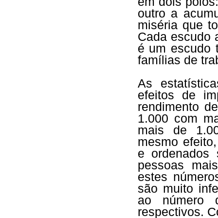
em dois pólos
outro a acum
miséria que t
Cada escudo a
é um escudo t
famílias de tr
As estatístic
efeitos de i
rendimento de
1.000 com ma
mais de 1.0
mesmo efeito
e ordenados 
pessoas mais
estes números
são muito infe
ao número d
respectivos. 