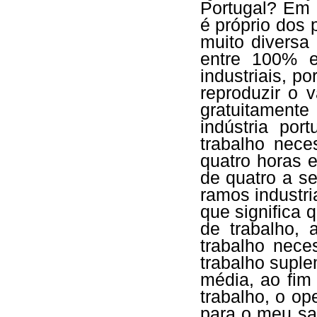
Portugal? Em 
é próprio dos 
muito diversa 
entre 100% e
industriais, p
reproduzir o v
gratuitamente
indústria po
trabalho nece
quatro horas e
de quatro a se
ramos industri
que significa
de trabalho,
trabalho nece
trabalho suple
média, ao fim
trabalho, o op
para o meu sa