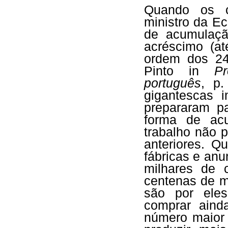
Quando os ca
ministro da E
de acumulaç
acréscimo (at
ordem dos 24
Pinto in
P
português
, p.
gigantescas i
prepararam p
forma de ac
trabalho não 
anteriores. Q
fábricas e an
milhares de 
centenas de m
são por eles
comprar aind
número maior 