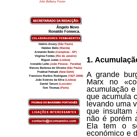
John Bellamy Foster
1. Acumulação
A grande bur
Marx no «con
acumulação e
que acumula c
levando uma vi
que insultam 
não é porém a
Ela tem o se
económico e de