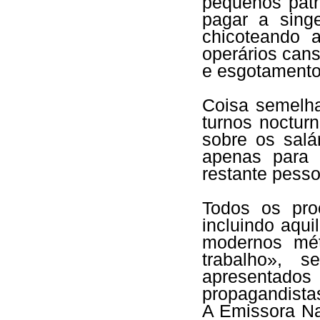
pequenos patr
pagar a sing
chicoteando 
operários can
e esgotamento
Coisa semelha
turnos noctur
sobre os salá
apenas para 
restante pesso
Todos os proc
incluindo aqu
modernos mét
trabalho», 
apresentados 
propagandista
A Emissora Na