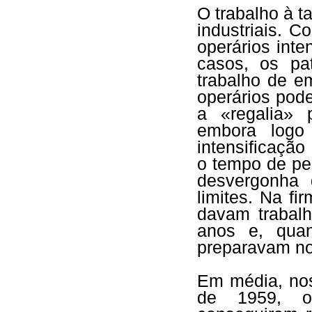
O trabalho à t
industriais. C
operários inte
casos, os pa
trabalho de e
operários pod
a «regalia» 
embora logo
intensificação
o tempo de pe
desvergonha 
limites. Na f
davam trabal
anos e, quan
preparavam nov
Em média, nos 
de 1959, os