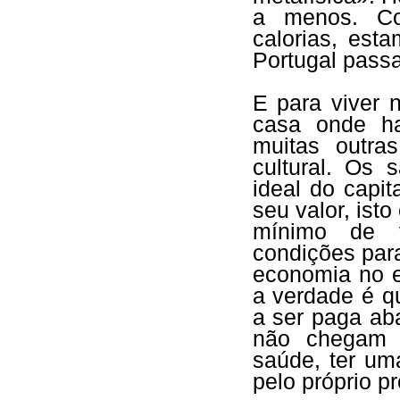
a menos. Co
calorias, est
Portugal pass
E para viver 
casa onde hab
muitas outra
cultural. Os 
ideal do capit
seu valor, ist
mínimo de v
condições par
economia no e
a verdade é q
a ser paga aba
não chegam p
saúde, ter um
pelo próprio p