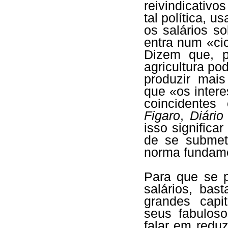
reivindicativos
tal política, 
os salários s
entra num «cicl
Dizem que, p
agricultura po
produzir mais
que «os intere
coincidentes 
Figaro
,
Diário
isso significa
de se submete
norma fundamen
Para que se p
salários, bas
grandes capit
seus fabulos
falar em reduz