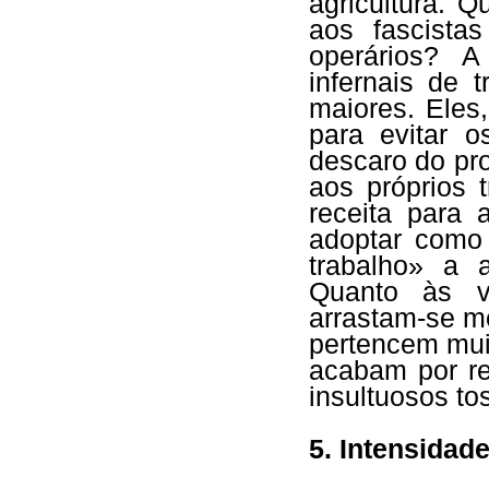
agricultura. 
aos fascista
operários? A
infernais de 
maiores. Ele
para evitar o
descaro do pro
aos próprios 
receita para
adoptar como
trabalho» a 
Quanto às vi
arrastam-se m
pertencem mui
acabam por r
insultuosos to
5. Intensidad