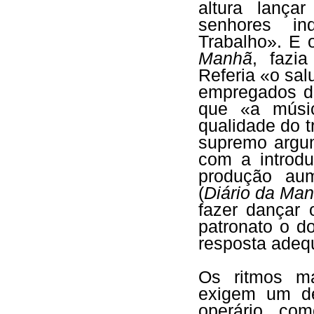
altura lanç
senhores in
Trabalho». E 
Manhã
, fazi
Referia «o sal
empregados du
que «a músic
qualidade do 
supremo argu
com a introd
produção au
(
Diário da Ma
fazer dançar 
patronato o d
resposta adeq
Os ritmos ma
exigem um de
operário co