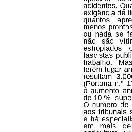
acidentes. Qu
exigência de 
quantos, apr
menos prontos
ou nada se f
não são víti
estropiados
fascistas publ
trabalho. Mas
terem lugar a
resultam 3.0
(Portaria n.° 
o aumento anu
de 10 % -super
O número de a
aos tribunais
e há especial
em mais de 