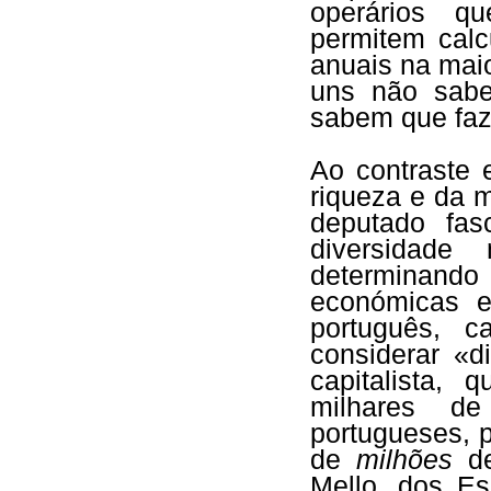
operários qu
permitem calc
anuais na maio
uns não sabe
sabem que faze
Ao contraste 
riqueza e da 
deputado fas
diversidade
determinand
económicas e
português, c
considerar «d
capitalista,
milhares de
portugueses, 
de
milhões
de
Mello, dos Es