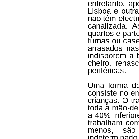
entretanto, a
Lisboa e outr
não têm elect
canalizada. 
quartos e part
furnas ou case
arrasados nas
indisporem a
cheiro, rena
periféricas.
Uma forma de 
consiste no e
crianças. O t
toda a mão-de
a 40% inferio
trabalham co
menos, são 
indetermina