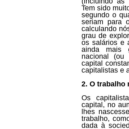
(incluindo a
Tem sido muito
segundo o qua
seriam para 
calculando nó
grau de explor
os salários e
ainda mais 
nacional (ou
capital const
capitalistas e
2. O trabalho
Os capitalis
capital, no au
lhes nascess
trabalho, com
dada à socie