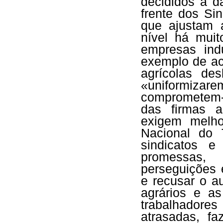
decididos a d
frente dos Sin
que ajustam 
nível há muit
empresas ind
exemplo de ac
agrícolas de
«uniformizare
comprometem-s
das firmas a
exigem melhor
Nacional do T
sindicatos 
promessas,
perseguições 
e recusar o a
agrários e as
trabalhadores
atrasadas, f