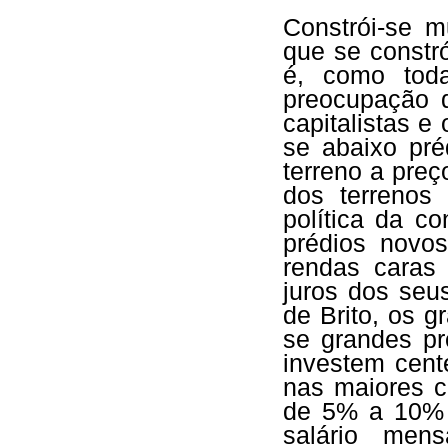
Constrói-se m
que se constró
é, como toda
preocupação d
capitalistas e
se abaixo pré
terreno a preç
dos terrenos
política da c
prédios novo
rendas caras 
juros dos seus
de Brito, os g
se grandes pr
investem cent
nas maiores c
de 5% a 10% 
salário men