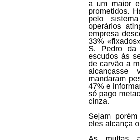
a um maior e
prometidos. 
pelo sistema
operários ati
empresa desco
33% «fixados»
S. Pedro da 
escudos às se
de carvão a 
alcançasse 
mandaram pesa
47% e informa
só pago metad
cinza.
Sejam porém 
eles alcança o
As multas a