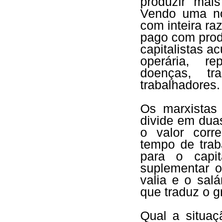
produzir mais
Vendo uma no
com inteira ra
pago com prod
capitalistas a
operária, re
doenças, tr
trabalhadores.
Os marxistas
divide em dua
o valor corr
tempo de trab
para o capit
suplementar o
valia e o sal
que traduz o g
Qual a situaç