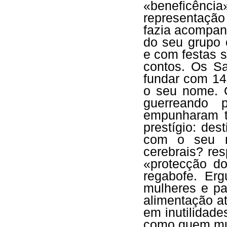
«beneficência
representação 
fazia acompan
do seu grupo 
e com festas 
contos. Os S
fundar com 14
o seu nome. O
guerreando 
empunharam t
prestígio: de
com o seu no
cerebrais? re
«protecção d
regabofe. Er
mulheres e pa
alimentação a
em inutilidad
como quem mu