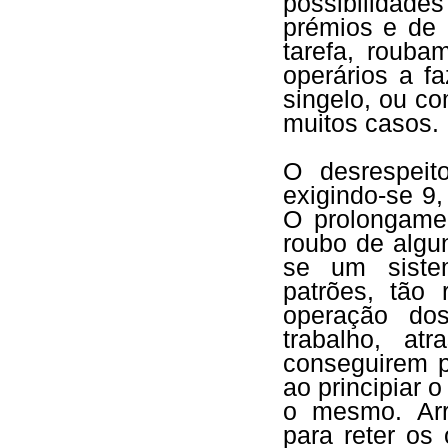
possibilidad
prémios e de 
tarefa, roub
operários a f
singelo, ou 
muitos casos.
O desrespeit
exigindo-se 9,
O prolongamen
roubo de algu
se um siste
patrões, tão
operação dos
trabalho, at
conseguirem p
ao principiar o
o mesmo. Arr
para reter os