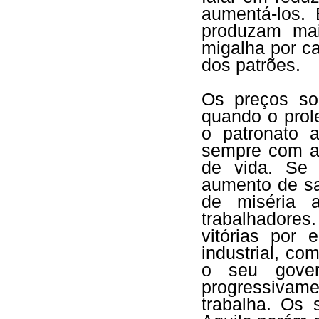
aumentá-los. 
produzam mai
migalha por c
dos patrões.
Os preços so
quando o prolet
o patronato 
sempre com a
de vida. Se 
aumento de sal
de miséria a
trabalhadores
vitórias por 
industrial, co
o seu gover
progressivam
trabalha. Os 