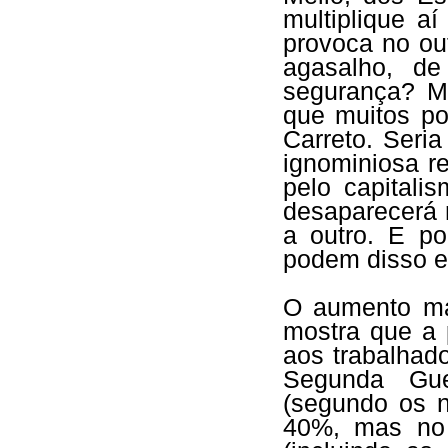
multiplique a
provoca no ou
agasalho, de
segurança? M
que muitos po
Carreto. Seri
ignominiosa re
pelo capitali
desaparecerá
a outro. E po
podem disso es
O aumento mai
mostra que a 
aos trabalhad
Segunda Gue
(segundo os n
40%, mas no 