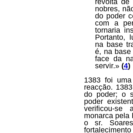
revolta de
nobres, não
do poder c
com a per
tornaria i
Portanto, 
na base tr
é, na bas
face da n
servir.»
(
4
)
1383 foi uma 
reacção. 1383
do poder; o s
poder existen
verificou-se
monarca pela 
o sr. Soares
fortalecimen