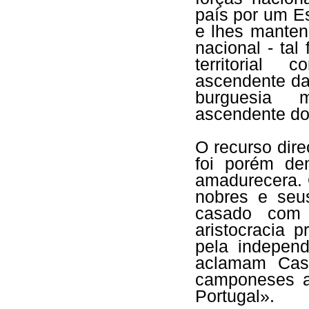
país por um E
e lhes mantenh
nacional - tal
territorial 
ascendente da
burguesia 
ascendente do 
O recurso dir
foi porém dem
amadurecera. 
nobres e seu
casado com 
aristocracia p
pela indepen
aclamam Cast
camponeses ac
Portugal».