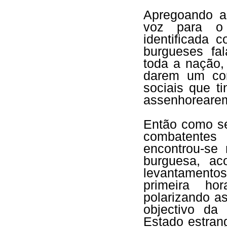
Apregoando ar
voz para o 
identificada 
burgueses fa
toda a nação,
darem um con
sociais que t
assenhorearem
Então como se
combatentes 
encontrou-se 
burguesa, ac
levantamento
primeira hor
polarizando a
objectivo da
Estado estran