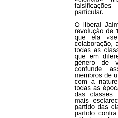
falsificaçõe
particular.
O liberal Ja
revolução de 
que ela «se
colaboração, 
todas as cla
que em difer
género de v
confunde as
membros de um
com a nature
todas as époc
das classes 
mais esclare
partido das cl
partido contr