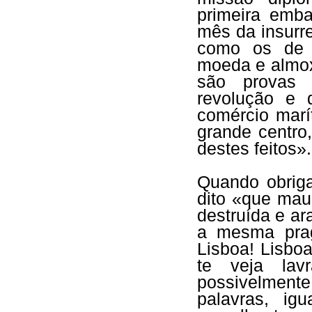
primeira emba
mês da insurre
como os de c
moeda e almoxa
são provas 
revolução e 
comércio marí
grande centro
destes feitos».
Quando obriga
dito «que mau
destruída e ar
a mesma prag
Lisboa! Lisbo
te veja lav
possivelment
palavras, ig