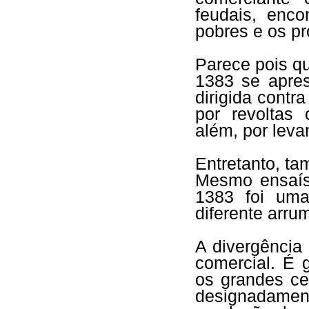
feudais, enc
pobres e os pr
Parece pois q
1383 se apres
dirigida contr
por revoltas
além, por leva
Entretanto, t
Mesmo ensaís
1383 foi um
diferente arru
A divergência
comercial. É 
os grandes cen
designadamen