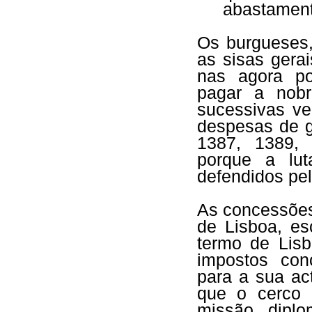
abastamen
Os burgueses,
as sisas gera
nas agora po
pagar a nobr
sucessivas ve
despesas de g
1387, 1389,
porque a lu
defendidos pel
As concessões
de Lisboa, es
termo de Lisb
impostos con
para a sua ac
que o cerco 
missão dipl