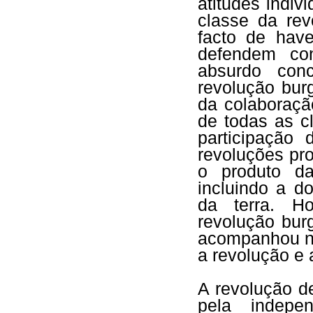
atitudes indi
classe da rev
facto de hav
defendem con
absurdo conc
revolução bur
da colaboraçã
de todas as c
participação
revoluções pr
o produto da
incluindo a d
da terra. H
revolução bur
acompanhou ne
a revolução e a
A revolução de
pela indepen