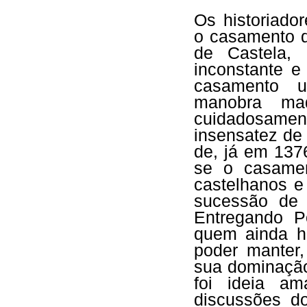
Os historiado
o casamento d
de Castela,
inconstante e
casamento u
manobra mad
cuidadosament
insensatez de 
de, já em 1376
se
o casame
castelhanos e
sucessão de 
Entregando Po
quem ainda h
poder manter
sua dominação
foi ideia am
discussões d