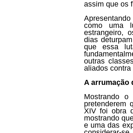
assim que os f
Apresentando 
como uma lu
estrangeiro, 
dias deturpam
que essa lu
fundamentalm
outras classe
aliados contra 
A arrumação d
Mostrando o 
pretenderem q
XIV foi obra 
mostrando que
e uma das exp
considerar-se