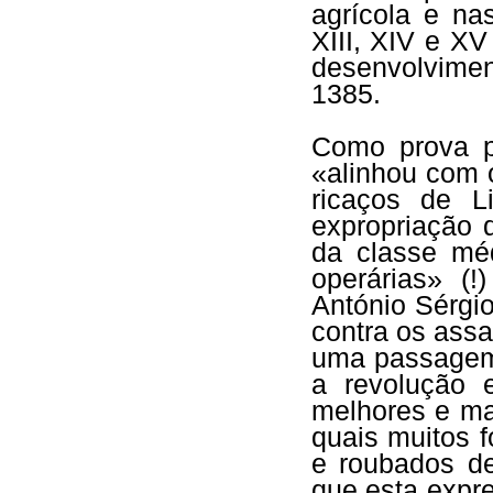
agrícola e na
XIII, XIV e XV
desenvolvimen
1385.
Como prova p
«alinhou com 
ricaços de L
expropriação 
da classe m
operárias» (
António Sérgio
contra os assa
uma passagem
a revolução 
melhores e ma
quais muitos 
e roubados d
que esta expr