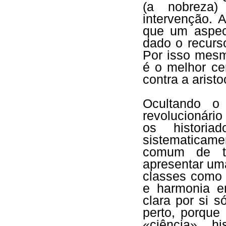
(a nobreza)
intervenção. 
que um aspect
dado o recurso
Por isso mesm
é o melhor cer
contra a aristo
Ocultando o
revolucionário
os historia
sistematicam
comum de to
apresentar um
classes como 
e harmonia en
clara por si s
perto, porque
«ciência» h