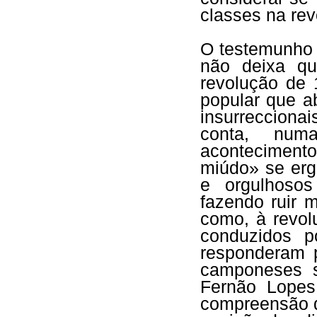
classes na rev
O testemunho 
não deixa q
revolução de 
popular que a
insurrecciona
conta, num
aconteciment
miúdo» se erg
e orgulhosos
fazendo ruir 
como, à revol
conduzidos p
responderam 
camponeses s
Fernão Lopes
compreensão d