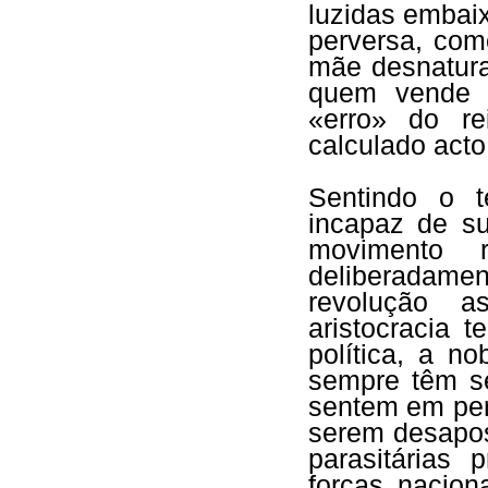
luzidas embai
perversa, com
mãe desnatura
quem vende 
«erro» do re
calculado acto
Sentindo o t
incapaz de su
movimento r
deliberadam
revolução a
aristocracia t
política, a n
sempre têm s
sentem em per
serem desapos
parasitárias 
forças nacion