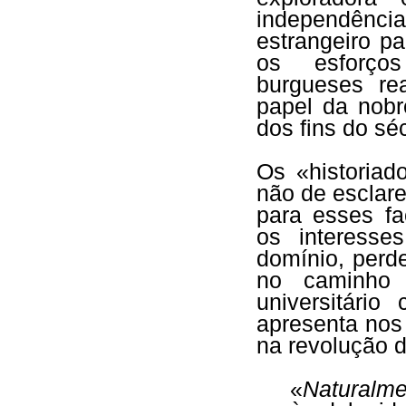
independênc
estrangeiro p
os esforços
burgueses rea
papel da nobr
dos fins do sé
Os «historiad
não de esclare
para esses fa
os interesse
domínio, perd
no caminho 
universitári
apresenta nos
na revolução 
«
Naturalme