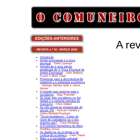
A re
Introdução
Arghiri Emmanuel e a troca
desigual
- Torkil Lauesen
Introdução a uma edição
atualizada de
A Troca Desigual
de
Arghiri Emmanuel
- John Bellamy
Foster e Brett Clark
Propostas para a descolonização
unilateral e a soberania económica
- Ndongo Samba Sylla e Jason
Hickel
O mundo quer avançar para o
socialismo
- Vijay Prashad
As lutas pelo socialismo no Sul
Global e a vertente operária do
marxismo
- Chris Gilbert
As três ameaças existenciais do
século XXI
- Hassan Fattahi e
Zahra Mohebi-
Pourkani
"Tecno-feudalismo": Canto do
cisne do capitalismo ou o seu
próximo ato?
- Chen Renjiang
A Economia Geopolítica de Marx
-
Radhika Desai
As dialéticas da ecologia e da
civilização ecológica
- Chen Yiwen
Marx e a sociedade comunal
-