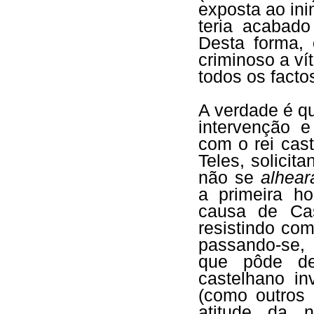
exposta ao ini
teria acabado
Desta forma,
criminoso a ví
todos os facto
A verdade é q
intervenção e
com o rei cas
Teles, solicit
não se
alhear
a primeira h
causa de Cas
resistindo com
passando-se, 
que pôde de
castelhano i
(como outros 
atitude da 