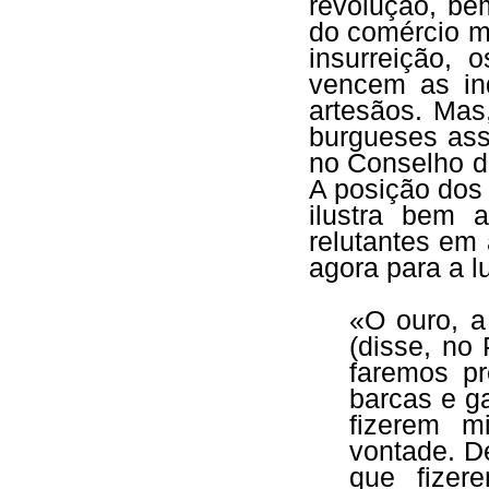
revolução, be
do comércio m
insurreição, 
vencem as in
artesãos. Mas
burgueses ass
no Conselho d
A posição dos
ilustra bem 
relutantes em 
agora para a l
«O ouro, a
(disse, no
faremos pr
barcas e g
fizerem m
vontade. D
que fizer