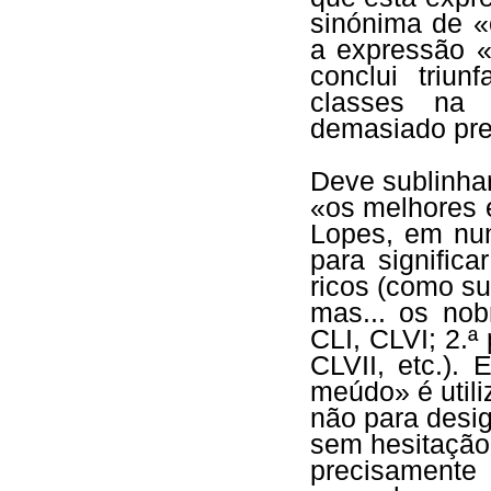
sinónima de 
a expressão 
conclui triu
classes na 
demasiado pre
Deve sublinhar
«os melhores 
Lopes, em nu
para signific
ricos (como s
mas... os nob
CLI, CLVI; 2.ª
CLVII, etc.)
meúdo» é uti
não para desi
sem hesitação
precisamente