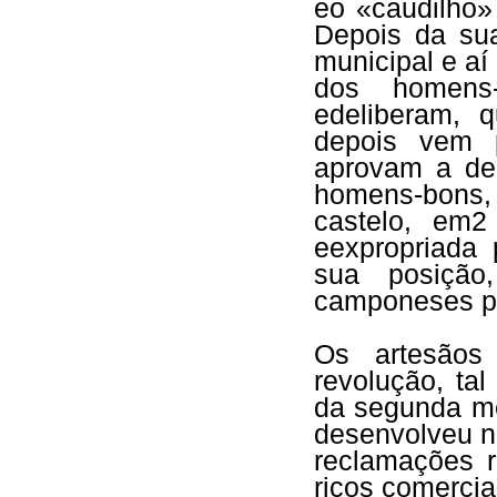
eo «caudilho
Depois da sua
municipal e aí
dos homens
edeliberam, 
depois vem 
aprovam a de
homens-bons,
castelo, em2
eexpropriada 
sua posição
camponeses po
Os artesãos
revolução, ta
da segunda me
desenvolveu na
reclamações r
ricos comercia