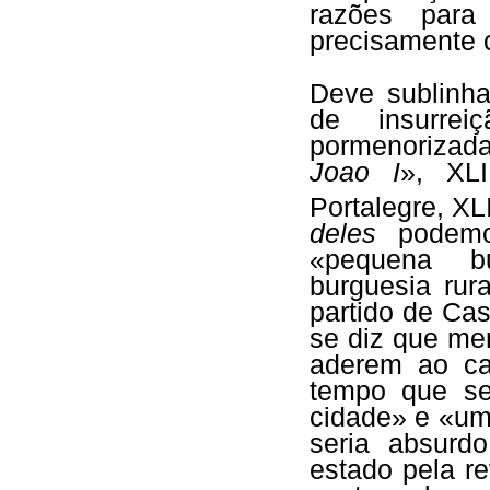
razões para
precisamente o 
Deve sublinha
de insurre
pormenorizada
Joao I
», XLI
Portalegre, XLI
deles
podemo
«pequena b
burguesia ru
partido de Ca
se diz que me
aderem ao ca
tempo que se
cidade» e «um
seria absurd
estado pela r