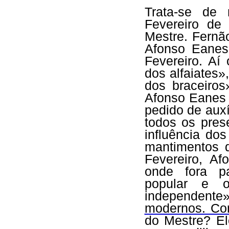
Trata-se de 
Fevereiro de
Mestre. Fernã
Afonso Eanes
Fevereiro. Aí
dos alfaiates
dos braceiro
Afonso Eanes
pedido de auxíl
todos os pres
influência do
mantimentos d
Fevereiro, A
onde fora pa
popular e o
independente
modernos. C
do Mestre? El