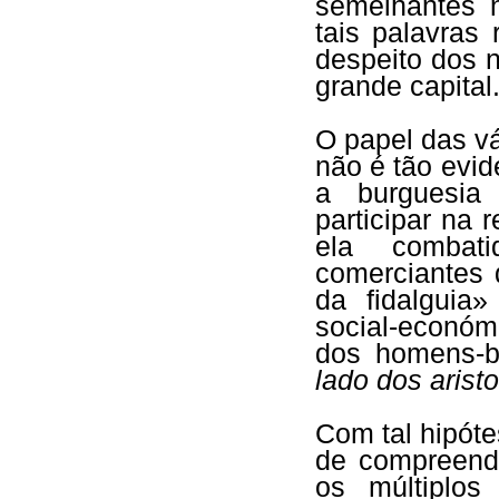
semelhantes n
tais palavras
despeito dos n
grande capital
O papel das v
não é tão evid
a burguesia
participar na 
ela combati
comerciantes 
da fidalguia»
social-económ
dos homens-
lado dos arist
Com tal hipóte
de compreende
os múltiplos