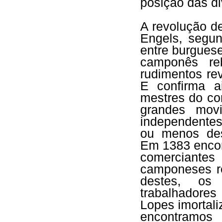
posição das di
A revolução d
Engels, segu
entre burguese
camponês re
rudimentos re
E confirma a
mestres do c
grandes mov
independentes
ou menos des
Em 1383 encon
comerciante
camponeses re
destes, os t
trabalhadore
Lopes imortal
encontramos