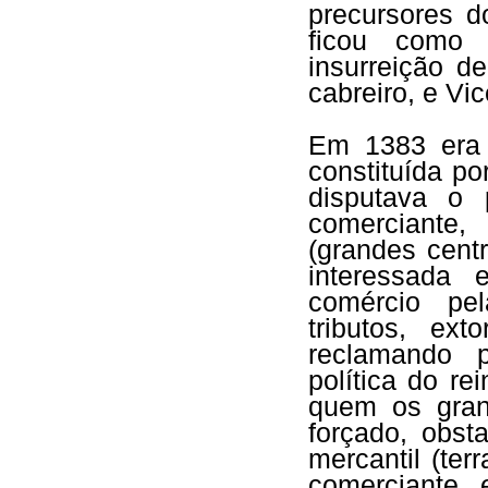
precursores d
ficou como 
insurreição d
cabreiro, e Vic
Em 1383 era 
constituída po
disputava o 
comerciante,
(grandes centr
interessada
comércio pel
tributos, ex
reclamando p
política do re
quem os gran
forçado, obs
mercantil (te
comerciante 