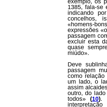
exemplo, os p
1385, fala-se
indicando po
concelhos, i
«homens-bons»
expressões «o
passagem como
excluir esta d
quase sempre
miúdo».
Deve sublinh
passagem mui
como relação 
um lado, o la
assim alcaides
outro, do lad
todos»
(
10
)
. 
interpretaçã