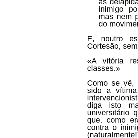
às delapid
inimigo po
mas nem p
do movime
E, noutro es
Cortesão, sem 
«A vitória r
classes.»
Como se vê, s
sido a vítim
intervencioni
diga isto m
universitário
que, como er
contra o inim
(naturalmente!