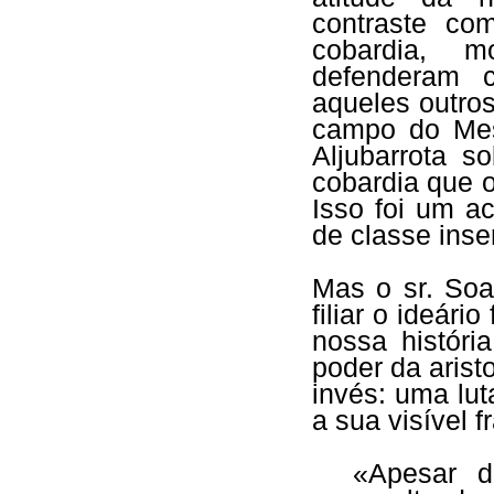
contraste co
cobardia, m
defenderam c
aqueles outro
campo do Mes
Aljubarrota s
cobardia que 
Isso foi um ac
de classe inse
Mas o sr. Soa
filiar o ideári
nossa históri
poder da arist
invés: uma lut
a sua visível 
«Apesar 