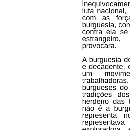
inequivocamen
luta nacional
com as forç
burguesia, co
contra ela s
estrangeiro,
provocara.
A burguesia d
e decadente, 
um movimen
trabalhadoras,
burgueses do 
tradições do
herdeiro das 
não é a burgu
representa 
representava
exploradora