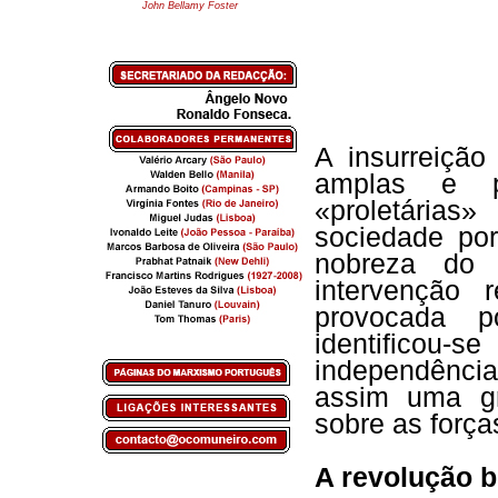
John Bellamy Foster
A insurreiçã
amplas e p
«proletária
sociedade por
nobreza do
intervenção 
provocada p
identificou
independênci
assim uma gr
sobre as força
A revolução b