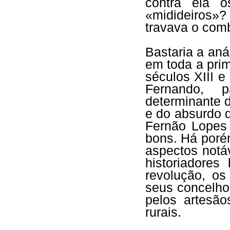
contra ela o
«midideiros»
travava o com
Bastaria a aná
em toda a pri
séculos XIII e
Fernando, 
determinante d
e do absurdo d
Fernão Lopes
bons. Há poré
aspectos notá
historiadore
revolução, o
seus concelho
pelos artesã
rurais.