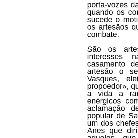
porta-vozes d
quando os con
sucede o moti
os artesãos q
combate.
São os arte
interesses 
casamento d
artesão o se
Vasques, el
propoedor», q
a vida a ra
enérgicos co
aclamação de
popular de Sa
um dos chefes
Anes que diri
aqueles que