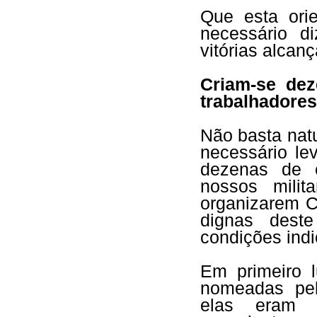
Que esta orie
necessário di
vitórias alcan
Criam-se de
trabalhadores
Não basta natu
necessário le
dezenas de 
nossos milit
organizarem 
dignas dest
condições indi
Em primeiro l
nomeadas pel
elas eram c