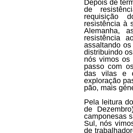
Depois de ter
de resistên
requisição d
resistência à
Alemanha, a
resistência 
assaltando os
distribuindo o
nós vimos os 
passo com os 
das vilas e 
exploração pa
pão, mais géne
Pela leitura d
de Dezembro)
camponesas se
Sul, nós vimo
de trabalhado