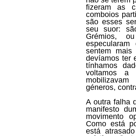
fizeram as 
comboios part
são esses se
seu suor: sã
Grémios, ou
especularam
sentem mais 
devíamos ter 
tínhamos dad
voltamos a 
mobilizavam 
géneros, contr
A outra falha 
manifesto du
movimento o
Como está po
está atrasad