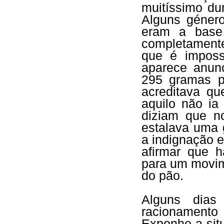
muitíssimo du
Alguns género
eram a base
completamente
que é imposs
aparece anun
295 gramas p
acreditava qu
aquilo não ia
diziam que n
estalava uma g
a indignação e
afirmar que h
para um movim
do pão.
Alguns dias
racionamento 
Exponho a sit