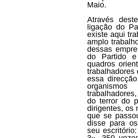
Maio.
Através dest
ligação do P
existe aqui tr
amplo trabalh
dessas empres
do Partido e
quadros orien
trabalhadores
essa direcçã
organismos 
trabalhadore
do terror do 
dirigentes, os
que se passo
disse para os
seu escritório
3», 350 voze