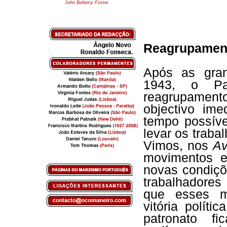
John Bellamy Foster
Reagrupament
Após as gran
1943, o Par
reagrupamen
objectivo im
tempo possíve
levar os traba
Vimos, nos
Av
movimentos e
novas condiçõ
trabalhadores
que esses m
vitória polít
patronato f