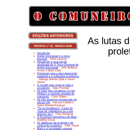
As lutas d
prole
Introdução
Arghiri Emmanuel e a troca
desigual
- Torkil Lauesen
Introdução a uma edição
atualizada de
A Troca Desigual
de
Arghiri Emmanuel
- John Bellamy
Foster e Brett Clark
Propostas para a descolonização
unilateral e a soberania económica
- Ndongo Samba Sylla e Jason
Hickel
O mundo quer avançar para o
socialismo
- Vijay Prashad
As lutas pelo socialismo no Sul
Global e a vertente operária do
marxismo
- Chris Gilbert
As três ameaças existenciais do
século XXI
- Hassan Fattahi e
Zahra Mohebi-
Pourkani
"Tecno-feudalismo": Canto do
cisne do capitalismo ou o seu
próximo ato?
- Chen Renjiang
A Economia Geopolítica de Marx
-
Radhika Desai
As dialéticas da ecologia e da
civilização ecológica
- Chen Yiwen
Marx e a sociedade comunal
-