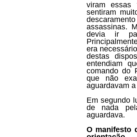
viram essas 
sentiram mui
descaramento 
assassinas. M
devia ir p
Principalment
era necessári
destas dispos
entendiam qu
comando do P
que não exa
aguardavam a 
Em segundo lu
de nada pel
aguardava.
O manifesto 
orientação