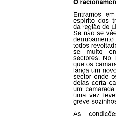
O racionament
Entramos em 
espírito dos 
da região de 
Se não se vêe
derrubament
todos revoltad
se muito em
sectores. No 
que os camara
lança um novo
sector onde o
delas certa c
um camarada 
uma vez teve
greve sozinho
As condiçõe