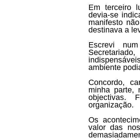
Em terceiro l
devia-se indi
manifesto não
destinava a le
Escrevi num
Secretariad
indispensáveis
ambiente podi
Concordo, ca
minha parte, 
objectivas.
organização.
Os acontecim
valor das no
demasiadam