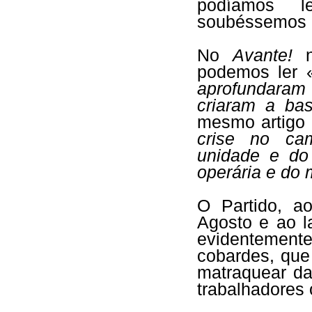
podíamos l
soubéssemos c
No
Avante!
n
podemos ler 
aprofundaram 
criaram a bas
mesmo artigo 
crise no cam
unidade e do
operária e do 
O Partido, ao
Agosto e ao l
evidentement
cobardes, que
matraquear da
trabalhadores 