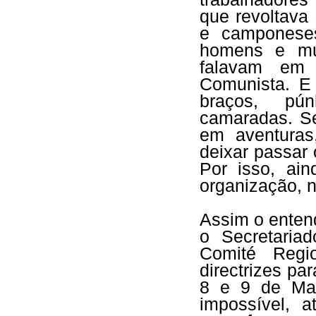
que revoltava
e camponeses
homens e mul
falavam em 
Comunista. E
braços, pú
camaradas. S
em aventura
deixar passar
Por isso, ai
organização, n
Assim o entend
o Secretaria
Comité Regi
directrizes p
8 e 9 de Mai
impossível, 