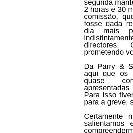
segunda mantev
2 horas e 30 
comissão, qu
fosse dada re
dia mais p
indistintame
directores.
prometendo vol
Da Parry & S
aqui que os o
quase comp
apresentadas
Para isso tiv
para a greve, 
Certamente n
salientamos 
compreender