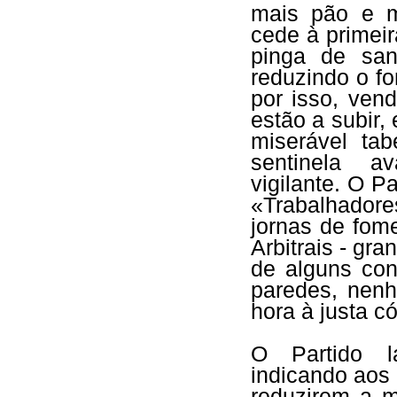
mais pão e m
cede à primeir
pinga de san
reduzindo o f
por isso, ven
estão a subir, 
miserável ta
sentinela a
vigilante. O P
«Trabalhadore
jornas de fom
Arbitrais - gra
de alguns con
paredes, nen
hora à justa c
O Partido l
indicando ao
reduzirem a m