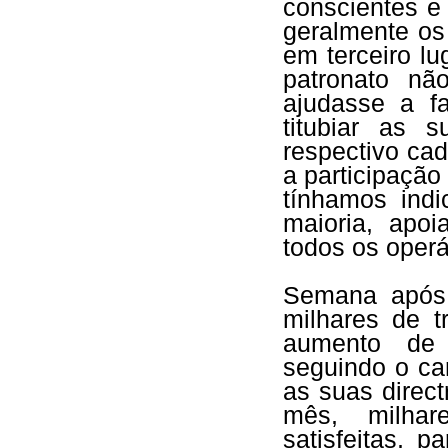
conscientes e 
geralmente os
em terceiro l
patronato n
ajudasse a f
titubiar as 
respectivo ca
a participação
tínhamos indi
maioria, apo
todos os oper
Semana após
milhares de t
aumento de s
seguindo o ca
as suas direc
mês, milhar
satisfeitas, 