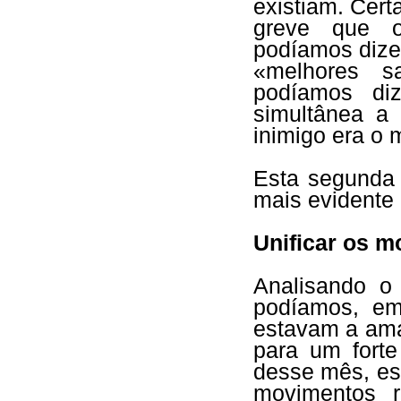
existiam. Cer
greve que o
podíamos dizer
«melhores s
podíamos di
simultânea a 
inimigo era o
Esta segunda 
mais evidente 
Unificar os m
Analisando o 
podíamos, em
estavam a ama
para um fort
desse mês, es
movimentos r