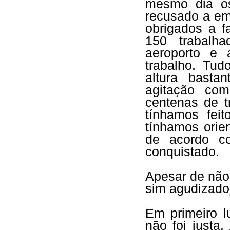
mesmo dia os
recusado a em
obrigados a f
150 trabalh
aeroporto e 
trabalho. Tud
altura basta
agitação com
centenas de t
tínhamos fei
tínhamos orie
de acordo co
conquistado.
Apesar de não 
sim agudizado
Em primeiro l
não foi justa