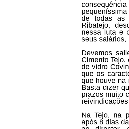
consequênci
pequeníssima
de todas as 
Ribatejo, de
nessa luta e 
seus salários,
Devemos salie
Cimento Tejo, 
de vidro Covi
que os caract
que houve na r
Basta dizer q
prazos muito c
reivindicações
Na Tejo, na 
após 8 dias da
ao director,