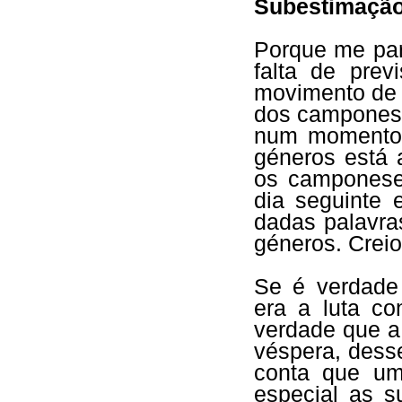
Subestimação
Porque me par
falta de prev
movimento de 
dos camponeses
num momento 
géneros está 
os camponese
dia seguinte 
dadas palavra
géneros. Creio
Se é verdade
era a luta c
verdade que a
véspera, dess
conta que um
especial as 