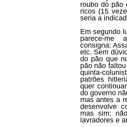
roubo do pão 
ricos (15 veze
seria a indica
Em segundo lu
parece-me a
consigna: Assa
etc. Sem dúvi
do pão que no
pão não faltou
quinta-coluni
patrões hitle
quer continuar
do governo nã
mas antes a r
desenvolve c
mas sim: não
lavradores e a