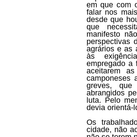
em que com o
falar nos mai
desde que ho
que necessi
manifesto nã
perspectivas 
agrários e as 
às exigênci
empregado a 
aceitarem as
camponeses a
greves, que
abrangidos p
luta. Pelo me
devia orientá-l
Os trabalha
cidade, não a
não se terem p