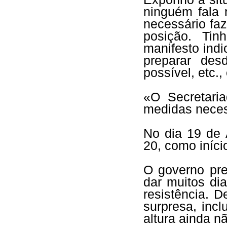
ninguém fala 
necessário faz
posição. Ti
manifesto ind
preparar de
possível, etc., 
«O Secretari
medidas neces
No dia 19 de A
20, como iníci
O governo pre
dar muitos di
resistência. D
surpresa, inc
altura ainda 