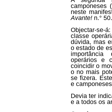
camponeses (F
neste manifes
Avante!
n.° 50
Objectar-se-
classe operár
dúvida, mas e
o estado de es
importância
operários e 
coincidir o m
o no mais pot
se fizera. Est
e camponeses,
Devia ter indi
e a todos os an