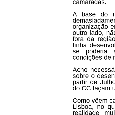
camaradas.
A base do m
demasiadame
organização e
outro lado, n
fora da regi
tinha desenvo
se poderia 
condições de 
Acho necessár
sobre o desen
partir de Jul
do CC façam um
Como vêem cam
Lisboa, no qu
realidade mu