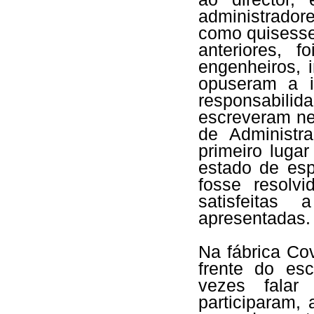
administradore
como quisesse
anteriores, f
engenheiros, 
opuseram a 
responsabili
escreveram n
de Administr
primeiro luga
estado de esp
fosse resolv
satisfeitas
apresentadas.
Na fábrica Co
frente do esc
vezes fala
participaram,