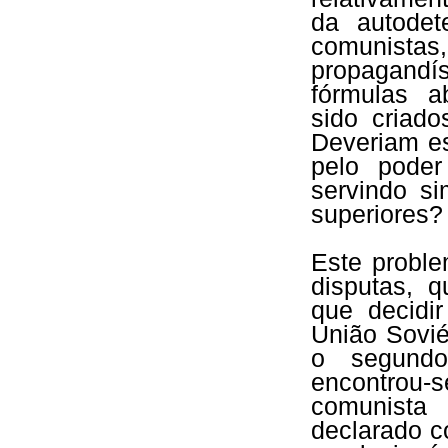
da autodet
comunista
propagandís
fórmulas a
sido criado
Deveriam es
pelo poder
servindo s
superiores?
Este proble
disputas, 
que decidi
União Sovié
o segundo
encontro
comunista
declarado c