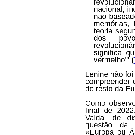
revolucioná
nacional, i
não basead
memórias, 
teoria segu
dos pov
revolucionár
significa q
vermelho'"
(
Lenine não foi
compreender o
do resto da Eu
Como observo
final de 2022
Valdai de di
questão da 
«Europa ou Á