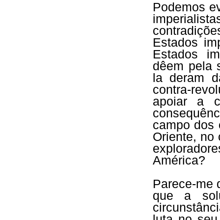
Podemos evi
imperial
contradiçõ
Estados imp
Estados im
dêem pela 
la deram d
contra-revo
apoiar a c
consequênc
campo dos c
Oriente, no
explorador
América?
Parece-me q
que a sol
circunstânc
luta no se