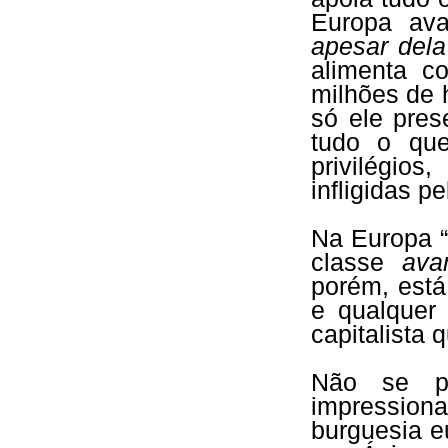
Europa av
apesar dela
alimenta c
milhões de 
só ele pres
tudo o que
privilégio
infligidas 
Na Europa “
classe
ava
porém, está
e qualquer
capitalista 
Não se po
impressio
burguesia e