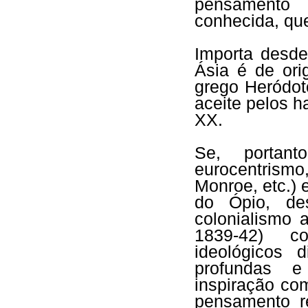
pensamento 
conhecida, que
Importa desde
Ásia é de ori
grego Heródot
aceite pelos h
XX.
Se, portan
eurocentrism
Monroe, etc.) 
do Ópio, de
colonialismo 
1839-42) co
ideológicos 
profundas e
inspiração co
pensamento r