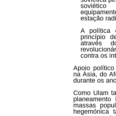
soviético
equipamen
estação radi
A política 
princípio 
através d
revolucioná
contra os i
Apoio polític
na Ásia, do Af
durante os ano
Como Ulam tam
planeamento l
massas popul
hegemónica t