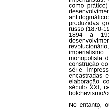
como prático)
desenvolvi
antidogmátic
produzidas gr
russo (1870-1
1894 a 1916
desenvolvime
revolucionário,
imperialism
monopolista 
construção do
série impres
encastradas e
elaboração c
século XXI, 
bolchevismo/
No entanto, o