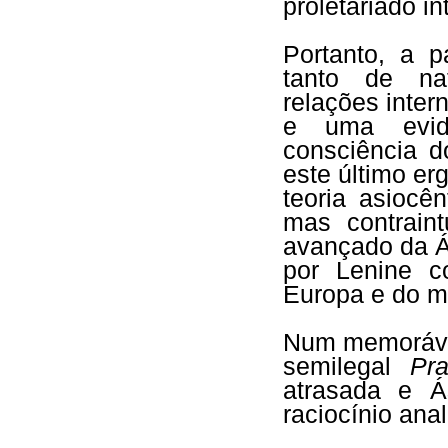
proletariado i
Portanto, a p
tanto de na
relações inter
e uma evid
consciência d
este último e
teoria asiocê
mas contraintu
avançado da Ás
por Lenine c
Europa e do m
Num memorável
semilegal
Pr
atrasada e Á
raciocínio ana