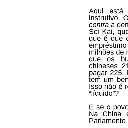
Aqui está
instrutivo.
contra
a dem
Sci Kai, qu
que é que 
empréstimo
milhões de r
que os bu
chineses 2
pagar 225.
tem um bene
Isso não é 
“líquido”?
E se o pov
Na China e
Parlamento