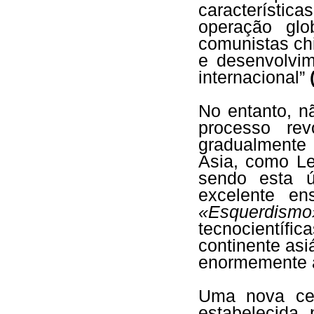
característi
operação gl
comunistas ch
e desenvolvi
internacional”
No entanto, n
processo rev
gradualmente 
Ásia, como Le
sendo esta ú
excelente en
«Esquerdism
tecnocientíf
continente as
enormemente a
Uma nova cen
estabelecida