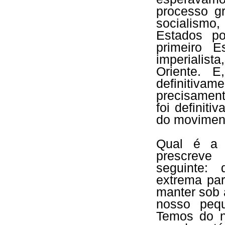
processo g
socialismo
Estados po
primeiro E
imperialist
Oriente. E
definitivam
precisament
foi definiti
do moviment
Qual é a 
prescreve
seguinte:
extrema par
manter sob 
nosso peq
Temos do n