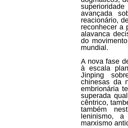
superioridade
avançada sob
reacionário, 
reconhecer a 
alavanca deci
do movimento 
mundial.
A nova fase d
à escala pla
Jinping sobr
chinesas da 
embrionária t
superada qual
cêntrico, tam
também nest
leninismo, 
marxismo anti