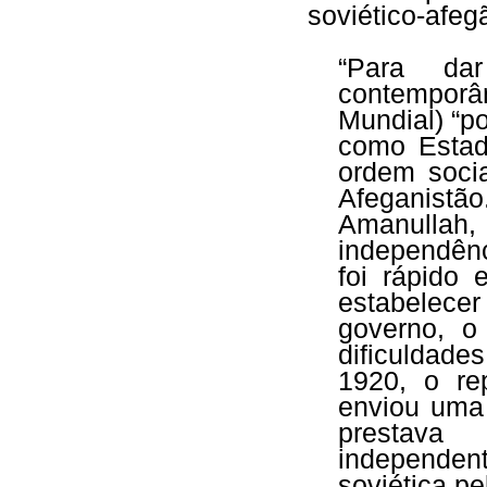
soviético-afeg
“Para da
contemporâ
Mundial) “p
como Estad
ordem socia
Afeganistã
Amanullah
independênc
foi rápido
estabelece
governo, o
dificuldade
1920, o re
enviou uma 
prestav
independe
soviética p