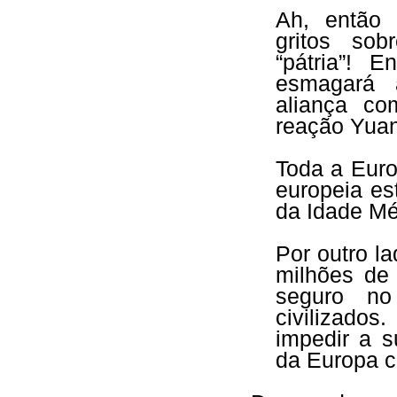
Ah, então 
gritos sobr
“pátria”! 
esmagará a
aliança co
reação Yuan
Toda a Euro
europeia e
da Idade Mé
Por outro la
milhões de
seguro no
civilizad
impedir a s
da Europa 