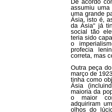
De acordo com
assumiu uma i
uma grande par
Ásia, isto é, 
da Ásia" já t
social tão e
teria sido capa
o imperialis
profecia leni
correta, mas 
Outra peça do
março de 1923
tinha como obj
Ásia (inclui
maioria da po
o maior con
adquiriram um
olhos do lúci