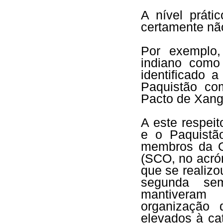
A nível práti
certamente não
Por exemplo
indiano como
identificado 
Paquistão co
Pacto de Xang
A este respeito
e o Paquistã
membros da O
(SCO, no acrón
que se realizo
segunda se
mantiveram
organização 
elevados à ca