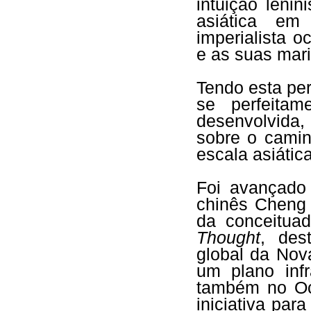
intuição lenin
asiática em
imperialista 
e as suas mari
Tendo esta per
se perfeitam
desenvolvida
sobre o caminh
escala asiática
Foi avançado
chinês Cheng 
da conceitua
Thought
, des
global da Nov
um plano inf
também no Oc
iniciativa par