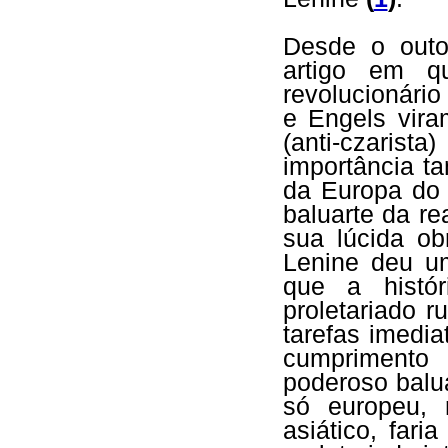
Desde o outo
artigo em q
revolucionário
e Engels vira
(anti-czari
importância t
da Europa do 
baluarte da r
sua lúcida obr
Lenine deu um
que a histór
proletariado r
tarefas imedia
cumprimento 
poderoso balua
só europeu, 
asiático, far