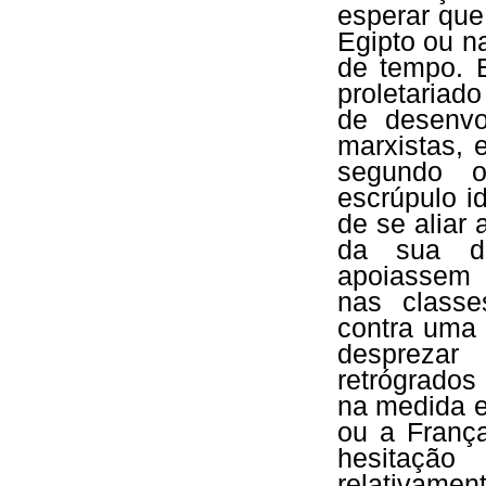
esperar que
Egipto ou n
de tempo. 
proletariad
de desenvo
marxistas, 
segundo 
escrúpulo i
de se aliar 
da sua do
apoiassem 
nas classe
contra uma 
despreza
retrógrados 
na medida e
ou a França
hesitaçã
relativamen