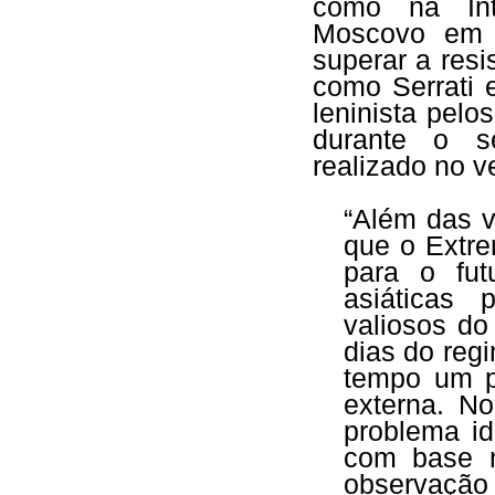
como na Int
Moscovo em 
superar a resi
como Serrati 
leninista pelo
durante o se
realizado no 
“Além das v
que o Extre
para o fu
asiáticas 
valiosos do
dias do regi
tempo um po
externa. N
problema id
com base n
observação 