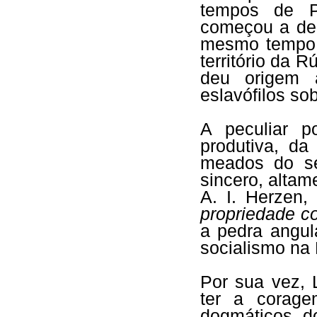
tempos de P
começou a de
mesmo tempo, 
território da R
deu origem a
eslavófilos so
A peculiar p
produtiva, da
meados do s
sincero, altam
A. I. Herzen,
propriedade c
a pedra angul
socialismo na
Por sua vez, 
ter a corage
dogmáticos, d