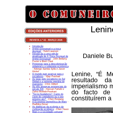
Lenin
Introdução
Arghiri Emmanuel e a troca
desigual
- Torkil Lauesen
Introdução a uma edição
Daniele Bu
atualizada de
A Troca Desigual
de
Arghiri Emmanuel
- John Bellamy
Foster e Brett Clark
Propostas para a descolonização
unilateral e a soberania económica
- Ndongo Samba Sylla e Jason
Hickel
Lenine, “É M
O mundo quer avançar para o
socialismo
- Vijay Prashad
resultado d
As lutas pelo socialismo no Sul
Global e a vertente operária do
marxismo
- Chris Gilbert
imperialismo 
As três ameaças existenciais do
século XXI
- Hassan Fattahi e
do facto de 
Zahra Mohebi-
Pourkani
"Tecno-feudalismo": Canto do
constituírem a
cisne do capitalismo ou o seu
próximo ato?
- Chen Renjiang
A Economia Geopolítica de Marx
-
Radhika Desai
As dialéticas da ecologia e da
civilização ecológica
- Chen Yiwen
Marx e a sociedade comunal
-