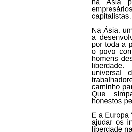
na Ásia p
empresári
capitalistas.
Na Ásia, u
a desenvolv
por toda a 
o povo con
homens desp
liberdade
universal 
trabalhad
caminho par
Que simpa
honestos pe
E a Europa 
ajudar os i
liberdade n