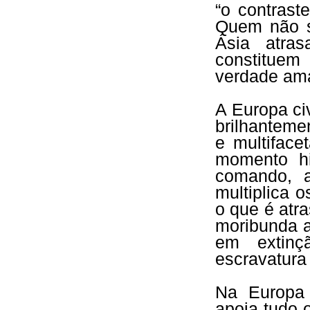
“o contrast
Quem não s
Ásia atra
constituem
verdade am
A Europa ci
brilhanteme
e multiface
momento hi
comando, a
multiplica 
o que é atr
moribunda a
em extinç
escravatura
Na Europa 
apoia tudo 