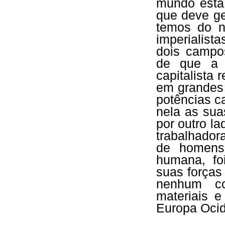
mundo está
que deve ge
temos do n
imperialist
dois campos
de que a 
capitalista
em grandes 
potências c
nela as sua
por outro l
trabalhado
de homens 
humana, fo
suas forças
nenhum co
materiais e
Europa Ocid