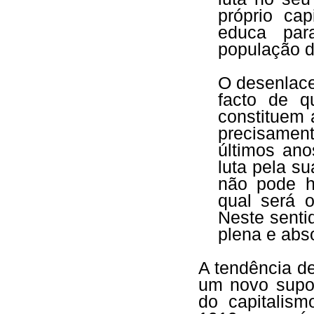
próprio ca
educa par
população d
O desenlace
facto de q
constituem 
precisamen
últimos ano
luta pela s
não pode h
qual será o
Neste sentid
plena e abs
A tendência d
um novo supor
do capitalism