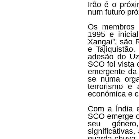
Irão é o próx
num futuro pró
Os membros q
1995 e inici
Xangai”, são 
e Tajiquistã
adesão do Uz
SCO foi vista
emergente da 
se numa orga
terrorismo e
económica e c
Com a Índia e
SCO emerge c
seu género
significativas
guarda-chuva