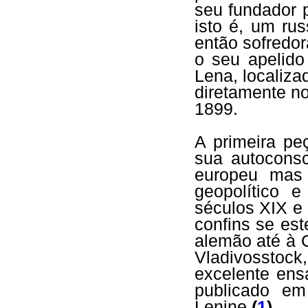
seu fundador p
isto é, um ru
então sofredor
o seu apelido
Lena, localiz
diretamente n
1899.
A primeira pe
sua autoconsc
europeu mas 
geopolítico 
séculos XIX e
confins se es
alemão até à C
Vladivossto
excelente en
publicado em
Lenine
(
1
)
.