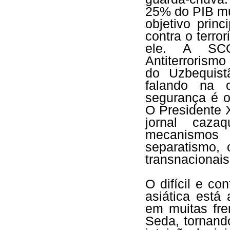
25% do PIB mu
objetivo prin
contra o terro
ele. A SCO
Antiterrorism
do Uzbequist
falando na 
segurança é o
O Presidente X
jornal caza
mecanismos
separatismo,
transnacionai
O difícil e co
asiática está 
em muitas fre
Seda, tornand