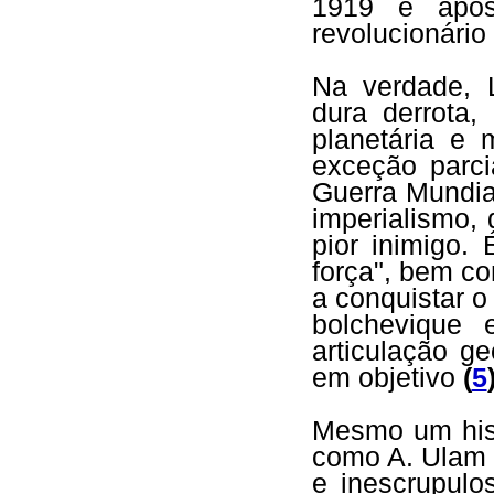
1919 e após
revolucionário
Na verdade, 
dura derrota,
planetária e
exceção parci
Guerra Mundial
imperialismo,
pior inimigo.
força", bem co
a conquistar o
bolchevique 
articulação g
em objetivo
(
5
Mesmo um hist
como A. Ulam 
e inescrupulo