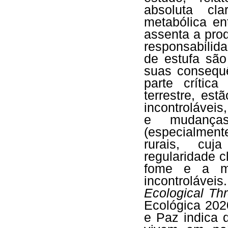
absoluta cla
metabólica e
assenta a pro
responsabilid
de estufa são
suas consequê
parte crític
terrestre, es
incontroláveis
e mudanças
(especialmen
rurais, cuj
regularidade c
fome e a mo
incontrolávei
Ecological Th
Ecológica 202
e Paz indica 