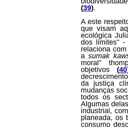
biodiversidad
(
39
)
.
A este respeit
que visam aq
ecológica Jul
dos limites" 
relaciona com 
a
sumak kaw
moral" thom
objetivos
(
40
decrescimento
da justiça c
mudanças soci
todos os sec
Algumas delas 
industrial, co
planeada, os 
consumo desco