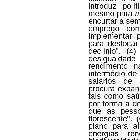
introduz pol
mesmo para
m
encurtar a sem
emprego com
implementar p
para deslocar
declínio". (4
desigualdade
rendimento n
intermédio de 
salários de 
procura expand
tais como saú
por forma a d
que as pesso
florescente".
plano para a
energias re