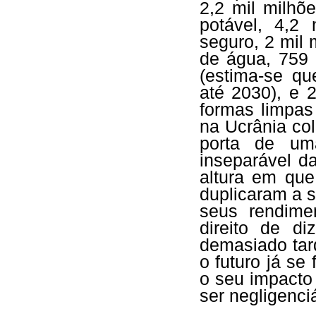
2,2 mil milh
potável, 4,2
seguro, 2 mil
de água, 759 
(estima-se q
até 2030), e 
formas limpas
na Ucrânia co
porta de uma
inseparável d
altura em qu
duplicaram a 
seus rendime
direito de d
demasiado tar
o futuro já se
o seu impacto
ser negligenci