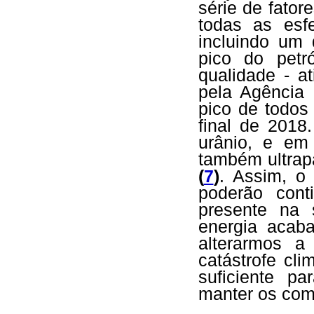
série de fator
todas as esf
incluindo um
pico do petr
qualidade - a
pela Agência 
pico de todos 
final de 2018
urânio, e em
também ultrap
(
7
)
. Assim, o
poderão cont
presente na 
energia acab
alterarmos a
catástrofe cli
suficiente p
manter os comb