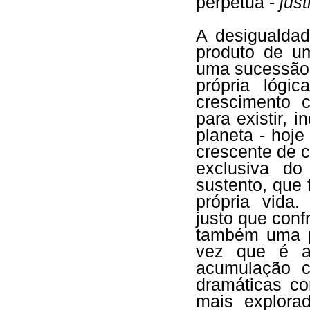
perpétua -
just
A desigualda
produto de u
uma sucessão 
própria lógi
crescimento 
para existir, 
planeta - hoj
crescente de c
exclusiva do
sustento, que
própria vida
justo que conf
também uma 
vez que é a 
acumulação c
dramáticas co
mais explorad