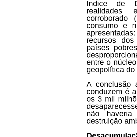
Índice de 
realidades 
corroborado
consumo e nã
apresentada
recursos dos
países pobre
desproporci
entre o núcleo
geopolítica d
A conclusão 
conduzem é a 
os 3 mil milh
desaparecess
não haveria
destruição am
Desacumul