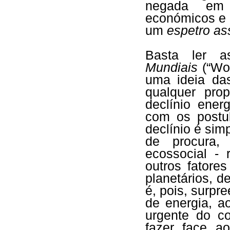
negada em 
económicos e i
um
espetro a
Basta ler 
Mundiais
(“Wor
uma ideia das
qualquer pro
declínio ener
com os postu
declínio é si
de procura,
ecossocial -
outros fatore
planetários, d
é, pois, surpr
de energia, 
urgente do c
fazer face a