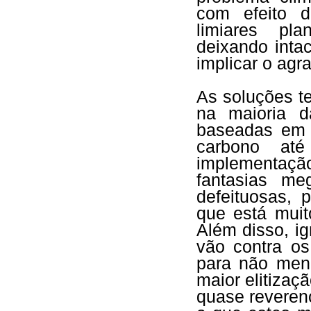
com efeito d
limiares pla
deixando intac
implicar o agr
As soluções t
na maioria d
baseadas em 
carbono at
implementação
fantasias m
defeituosas, 
que está mui
Além disso, ig
vão contra os
para não menc
maior elitizaç
quase reverenc