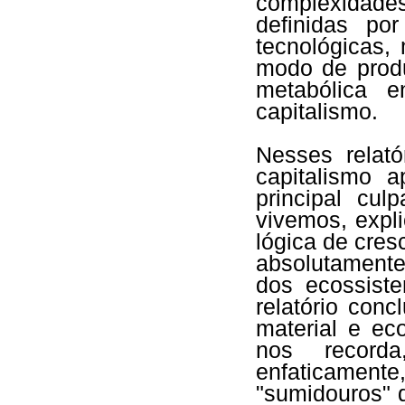
complexidade
definidas po
tecnológicas,
modo de prod
metabólica 
capitalismo.
Nesses relató
capitalismo 
principal cu
vivemos, expl
lógica de cres
absolutamente
dos ecossist
relatório con
material e ec
nos record
enfaticamente
"sumidouros" 