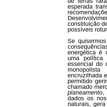
de terras rar
esperada tran
recomendaçõe
Desenvolvi
constituição d
possíveis rot
Se quisermos 
consequência
energética é
uma política
essencial do 
monopolista
encruzilhada e
permitido ger
chamado merca
planeamento
,
dados os noss
naturais, ger