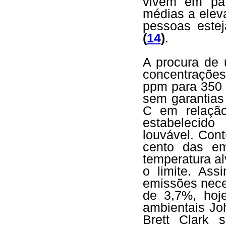
vivem em paí
médias a elev
pessoas este
(
14
)
.
A procura de 
concentrações
ppm para 350 
sem garantias
C em relação 
estabelecido
louvável. Con
cento das em
temperatura a
o limite. As
emissões neces
de 3,7%, ho
ambientais Jo
Brett Clark 