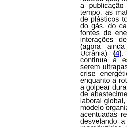
a publicação 
tempo, as mat
de plásticos 
do gás, do ca
fontes de ene
interações d
(agora aind
Ucrânia)
(
4
)
.
continua a e
serem ultrap
crise energét
enquanto a ro
a golpear du
de abastecimen
laboral global
modelo organi
acentuadas re
desvelando a 