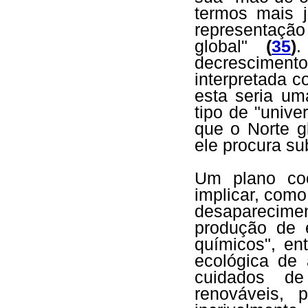
termos mais 
representaç
global"
(
35
)
.
decrescimen
interpretada
esta seria um
tipo de "unive
que o Norte g
ele procura s
Um plano coo
implicar, como
desaparecime
produção de e
químicos", en
ecológica de 
cuidados de
renováveis,