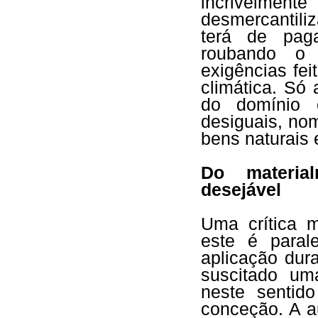
incrivelmen
desmercantili
terá de paga
roubando o 
exigências fei
climática. Só
do domínio c
desiguais, no
bens naturais e
Do material
desejável
Uma crítica 
este é parale
aplicação dura
suscitado um
neste sentid
conceção. A a