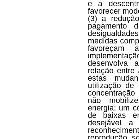
e a descentr
favorecer mode
(3) a reduçã
pagamento de
desigualdades 
medidas compe
favoreçam 
implementaç
desenvolva a
relação entre
estas mudan
utilização de
concentração 
não mobiliz
energia; um c
de baixas e
desejável a 
reconhecime
reprodução s