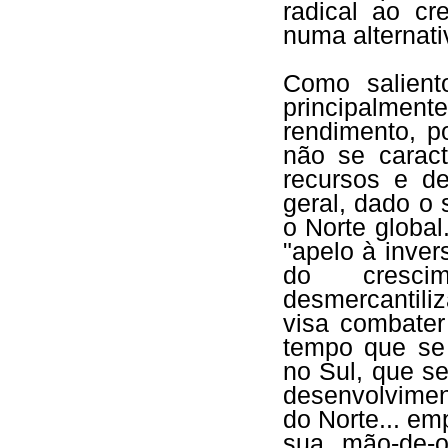
radical ao cr
numa alternati
Como salient
principalme
rendimento, p
não se caract
recursos e de
geral, dado o
o Norte globa
"apelo à inve
do cresci
desmercantili
visa combater
tempo que se
no Sul, que s
desenvolvimen
do Norte... e
sua mão-de-o