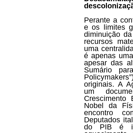
descolonizaç
Perante a cont
e os limites 
diminuição da
recursos mat
uma centralida
é apenas uma 
apesar das al
Sumário para
Policymaker
originais. A 
um documen
Crescimento 
Nobel da Físi
encontro c
Deputados ita
do PIB é in