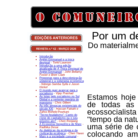
Por um de
Do materialme
Introdução
Arghiri Emmanuel e a troca
desigual
- Torkil Lauesen
Introdução a uma edição
atualizada de
A Troca Desigual
de
Arghiri Emmanuel
- John Bellamy
Foster e Brett Clark
Propostas para a descolonização
unilateral e a soberania económica
- Ndongo Samba Sylla e Jason
Hickel
O mundo quer avançar para o
socialismo
- Vijay Prashad
Estamos hoje 
As lutas pelo socialismo no Sul
Global e a vertente operária do
de todas as 
marxismo
- Chris Gilbert
As três ameaças existenciais do
século XXI
- Hassan Fattahi e
ecossocialist
Zahra Mohebi-
Pourkani
"Tecno-feudalismo": Canto do
"tempo da nat
cisne do capitalismo ou o seu
próximo ato?
- Chen Renjiang
A Economia Geopolítica de Marx
-
uma série de c
Radhika Desai
As dialéticas da ecologia e da
colocando ame
civilização ecológica
- Chen Yiwen
Marx e a sociedade comunal
-