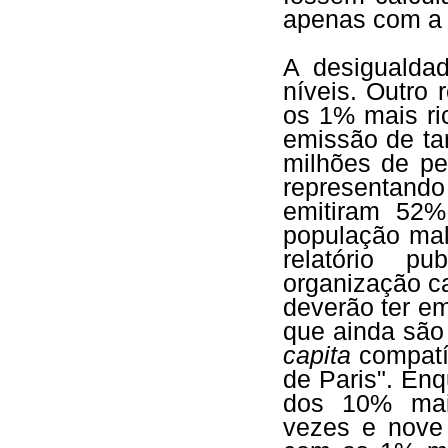
apenas com a
A desigualda
níveis. Outro 
os 1% mais ri
emissão de ta
milhões de pe
representando
emitiram 52%
população mal
relatório p
organização c
deverão ter 
que ainda são
capita
compatív
de Paris". En
dos 10% mais
vezes e nove 