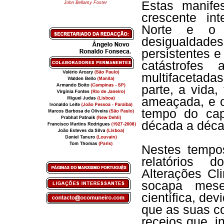
Estas manife
John Bellamy Foster
crescente in
Norte e o S
desigualdade
persistentes 
catástrofes
multifacetada
parte, a vida
ameaçada, e o
tempo do cap
década a décad
Nestes tempo
relatórios d
Alterações Cl
socapa mese
científica, dev
que as suas c
receios que, i