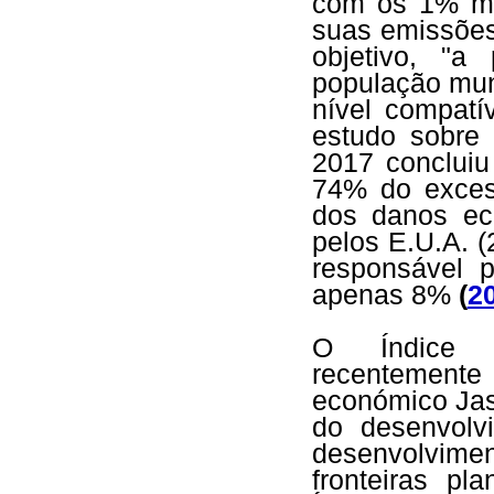
com os 1% mai
suas emissões
objetivo, "
população mun
nível compat
estudo sobre 
2017 concluiu
74% do excess
dos danos eco
pelos E.U.A. 
responsável 
apenas 8%
(
2
O Índice d
recentemente 
económico Jas
do desenvolv
desenvolvime
fronteiras pl