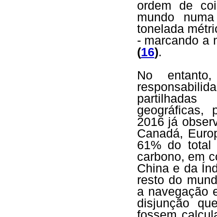
ordem de coi
mundo numa tr
tonelada métri
- marcando a 
(
16
)
.
No entanto
responsabil
partilhadas
geográficas,
2016 já obser
Canadá, Europ
61% do total 
carbono, em 
China e da Ín
resto do mund
a navegação e
disjunção qu
fossem calcu