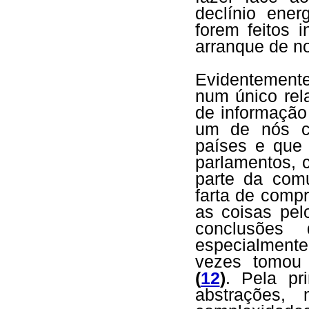
declínio ener
forem feitos 
arranque de n
Evidentemente
num único rel
de informação
um de nós co
países e que
parlamentos, 
parte da comu
farta de comp
as coisas pe
conclusões 
especialmente
vezes tomou 
(
12
)
. Pela p
abstrações,