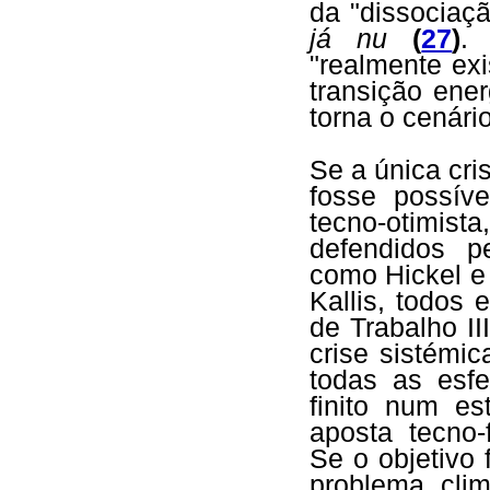
da "dissociaç
já nu
(
27
)
. 
"realmente ex
transição ener
torna o cenári
Se a única cri
fosse possív
tecno-otimi
defendidos p
como Hickel e
Kallis, todos
de Trabalho I
crise sistémic
todas as esfe
finito num es
aposta tecno-f
Se o objetivo 
problema cli