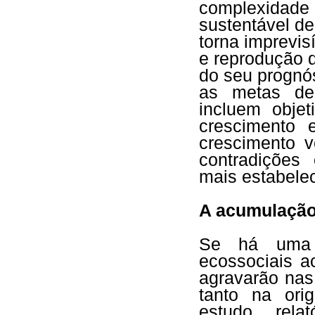
complexida
sustentável d
torna imprevi
e reprodução 
do seu prognós
as metas de 
incluem obje
crescimento 
crescimento v
contradições 
mais estabelec
A acumulação
Se há uma c
ecossociais 
agravarão nas
tanto na or
estudo, rela