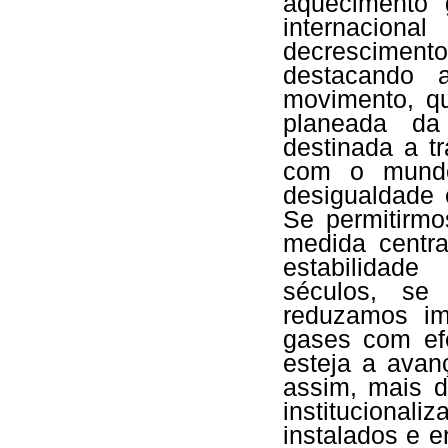
aquecimento 
internacion
decrescimen
destacando 
movimento, q
planeada da
destinada a t
com o mundo
desigualdade
Se permitirmo
medida centr
estabilidade
séculos, se
reduzamos im
gases com ef
esteja a avanç
assim, mais d
institucional
instalados e 