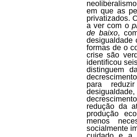
neoliberalism
em que as per
privatizados. 
a ver com o
p
de baixo
, co
desigualdade 
formas de o c
crise são ver
identificou se
distinguem d
decresciment
para reduzi
desigualdade
decrescimento
redução da at
produção eco
menos neces
socialmente i
cuidado e a c