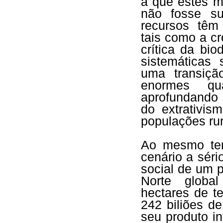
a que estes 
não fosse su
recursos têm 
tais como a c
crítica da bi
sistemáticas 
uma transiçã
enormes qu
aprofundando 
do extrativis
populações rur
Ao mesmo tem
cenário a séri
social de um 
Norte global
hectares de t
242 biliões d
seu produto i