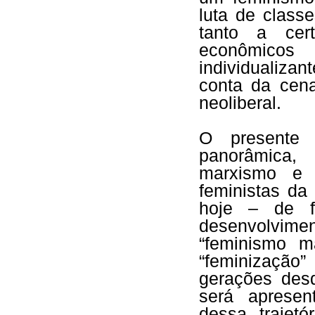
luta de class
tanto a cer
econômicos
individualiz
conta da cena
neoliberal.
O presente 
panorâmica, 
marxismo e f
feministas da
hoje – de f
desenvolvi
“feminismo m
“feminização”
gerações desd
será apresen
dessa trajet