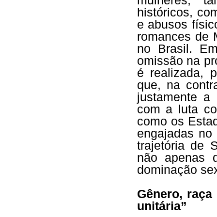
mulheres, t
históricos, c
e abusos físi
romances de M
no Brasil. Em
omissão na pr
é realizada, 
que, na contra
justamente a 
com a luta co
como os Estad
engajadas no 
trajetória de 
não apenas d
dominação sex
Gênero, raça 
unitária”