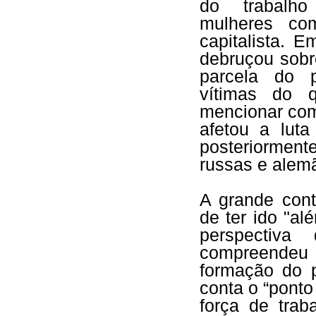
do trabalho
mulheres co
capitalista. 
debruçou sobr
parcela do p
vítimas do q
mencionar com
afetou a luta
posteriorment
russas e ale
A grande contr
de ter ido "a
perspectiva
compreendeu o
formação do p
conta o “ponto
força de trab