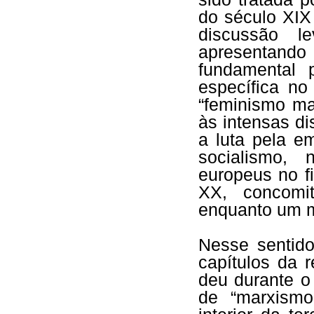
do século XIX
discussão l
apresentand
fundamental 
específica no
“feminismo ma
às intensas di
a luta pela e
socialismo, 
europeus no f
XX, concomi
enquanto um m
Nesse sentido
capítulos da 
deu durante o
de “marxismo