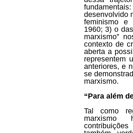
fundamentai
desenvolvido n
feminismo e
1960; 3) o das
marxismo” no
contexto de cr
aberta a poss
representem 
anteriores, e
se demonstra
marxismo.
“Para além d
Tal como reg
marxismo hi
contribuiçõe