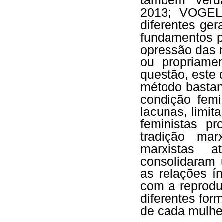
também verd
2013; VOGEL,
diferentes ge
fundamentos p
opressão das 
ou propriame
questão, este
método bastan
condição fem
lacunas, limi
feministas p
tradição mar
marxistas a
consolidaram 
as relações í
com a reprodu
diferentes for
de cada mulhe