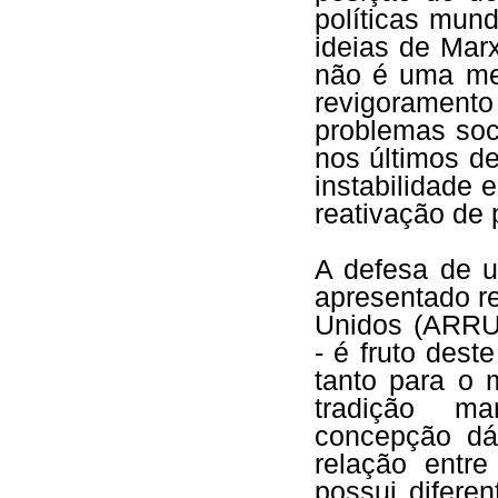
políticas mun
ideias de Mar
não é uma mer
revigoramento
problemas soci
nos últimos d
instabilidade 
reativação de 
A defesa de u
apresentado r
Unidos (ARR
- é fruto des
tanto para o 
tradição ma
concepção dá
relação entre
possui diferen