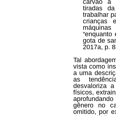
carvão à 
tiradas d
trabalhar p
crianças 
máquinas
“enquanto 
gota de sa
2017a, p. 8
Tal abordagem
vista como insu
a uma descriç
as tendênci
desvaloriza a
físicos, extra
aprofundando
gênero no ca
omitido, por 