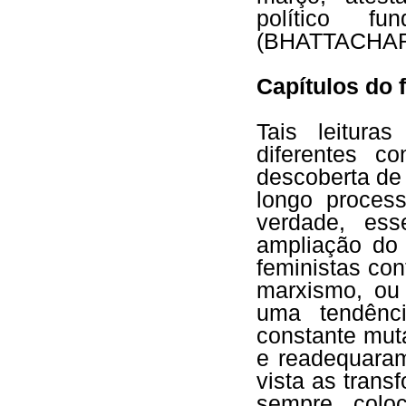
político fu
(BHATTACHAR
Capítulos do 
Tais leitura
diferentes c
descoberta de
longo proces
verdade, es
ampliação do
feministas con
marxismo, ou
uma tendênci
constante mut
e readequaram
vista as trans
sempre colo