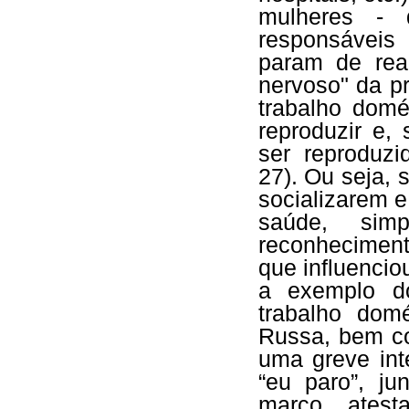
mulheres -
responsáveis 
param de real
nervoso" da p
trabalho domé
reproduzir e,
ser reproduz
27). Ou seja, 
socializarem 
saúde, sim
reconheciment
que influenciou
a exemplo do
trabalho dom
Russa, bem co
uma greve int
“eu paro”, ju
março, ates