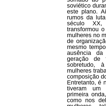
soviético dura
este plano. A
rumos da lut
século XX, 
transformou o
mulheres no m
de organizaç
mesmo tempo, 
ausência da
geração de f
sobretudo, 
mulheres traba
composição do
Entretanto, é
tiveram um 
primeira onda
como nos deb