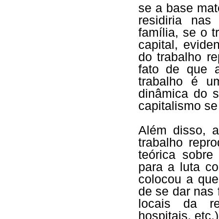
se a base mat
residiria na
família, se o 
capital, evide
do trabalho re
fato de que 
trabalho é u
dinâmica do si
capitalismo se
Além disso, a
trabalho repr
teórica sobr
para a luta c
colocou a ques
de se dar nas 
locais da re
hospitais, etc.