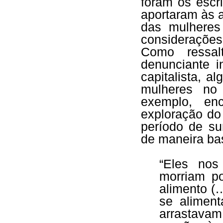
foram os escr
aportaram às a
das mulheres
considerações
Como ressal
denunciante i
capitalista, a
mulheres no
exemplo, en
exploração do 
período de su
de maneira bas
“Eles nos
morriam po
alimento (
se aliment
arrastavam