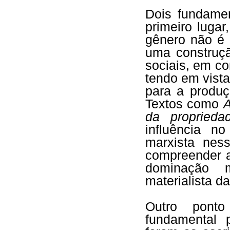
Dois fundamen
primeiro luga
gênero não é 
uma construçã
sociais, em c
tendo em vist
para a produç
Textos como
A
da propried
influência n
marxista ness
compreender a
dominação m
materialista da
Outro ponto
fundamental 