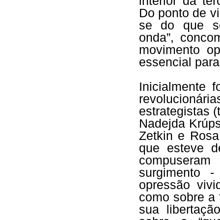
interior da te
Do ponto de vi
se do que se
onda”, conco
movimento ope
essencial par
Inicialmente
revolucionária
estrategistas 
Nadejda Krúps
Zetkin e Rosa
que esteve d
compuseram 
surgimento 
opressão vivi
como sobre a 
sua libertaçã