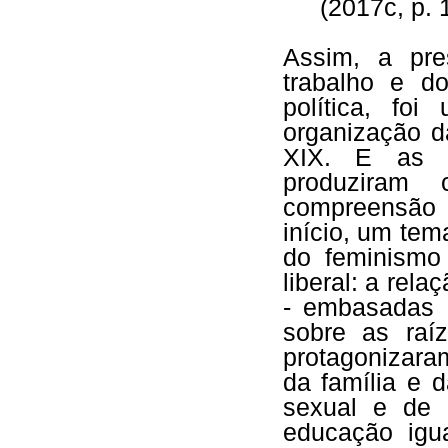
(2017c, p. 
Assim, a pre
trabalho e d
política, fo
organização d
XIX. E as fe
produziram 
compreensão 
início, um te
do feminismo
liberal: a rel
- embasadas 
sobre as raí
protagonizara
da família e d
sexual e de 
educação igua