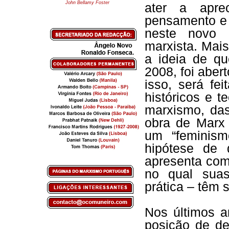
John Bellamy Foster
ater a apre
pensamento e 
neste novo 
marxista. Mais
a ideia de qu
2008, foi aber
isso, será fe
históricos e t
marxismo, das 
obra de Marx 
um “feminism
hipótese de
apresenta com
no qual suas
prática – têm 
Nos últimos a
posição de de