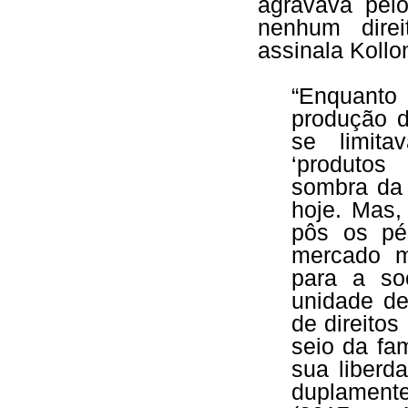
agravava pel
nenhum direi
assinala Kollon
“Enquanto
produção d
se limita
‘produtos
sombra da 
hoje. Mas,
pôs os pé
mercado m
para a so
unidade de
de direitos
seio da fam
sua liberd
duplament