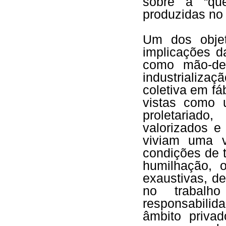
sobre a “qu
produzidas no 
Um dos objet
implicações d
como mão-de-
industrializ
coletiva em fá
vistas como 
proletariad
valorizados e
viviam uma v
condições de t
humilhação, o
exaustivas, de
no trabalh
responsabili
âmbito priva