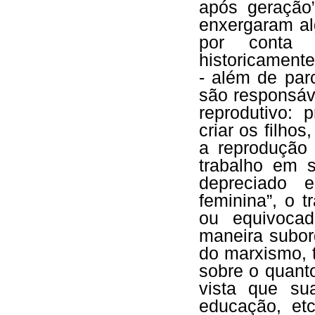
após geração”
enxergaram al
por conta 
historicamente
- além de par
são responsáve
reprodutivo: 
criar os filhos
a reprodução 
trabalho em 
depreciado 
feminina”, o t
ou equivocad
maneira subord
do marxismo, 
sobre o quant
vista que sua
educação, et