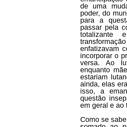
de uma mudan
poder, do mun
para a quest
passar pela c
totalizante
transformação
enfatizavam 
incorporar o p
versa. Ao l
enquanto mãe,
estariam luta
ainda, elas er
isso, a eman
questão insep
em geral e ao 
Como se sabe,
somado ao pr