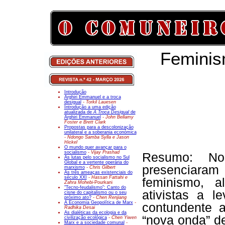
Feminis
Introdução
Arghiri Emmanuel e a troca
desigual
- Torkil Lauesen
Introdução a uma edição
atualizada de
A Troca Desigual
de
Arghiri Emmanuel
- John Bellamy
Foster e Brett Clark
Propostas para a descolonização
unilateral e a soberania económica
- Ndongo Samba Sylla e Jason
Hickel
O mundo quer avançar para o
socialismo
- Vijay Prashad
Resumo: Nos
As lutas pelo socialismo no Sul
Global e a vertente operária do
presenciara
marxismo
- Chris Gilbert
As três ameaças existenciais do
século XXI
- Hassan Fattahi e
feminismo, a
Zahra Mohebi-
Pourkani
"Tecno-feudalismo": Canto do
ativistas a 
cisne do capitalismo ou o seu
próximo ato?
- Chen Renjiang
A Economia Geopolítica de Marx
-
contundente 
Radhika Desai
As dialéticas da ecologia e da
“nova onda” d
civilização ecológica
- Chen Yiwen
Marx e a sociedade comunal
-