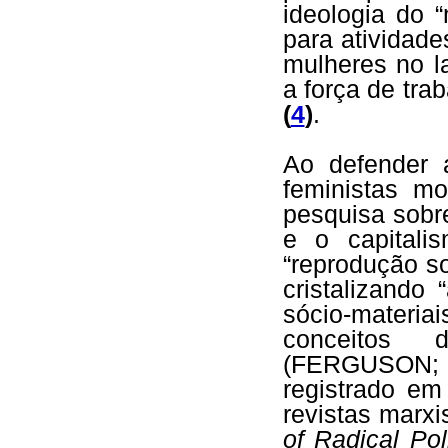
ideologia do 
para atividade
mulheres no l
a força de tra
(
4
)
.
Ao defender a
feministas m
pesquisa sobr
e o capitali
“reprodução s
cristalizando
sócio-materia
conceitos 
(FERGUSON; MC
registrado e
revistas marx
of Radical Pol