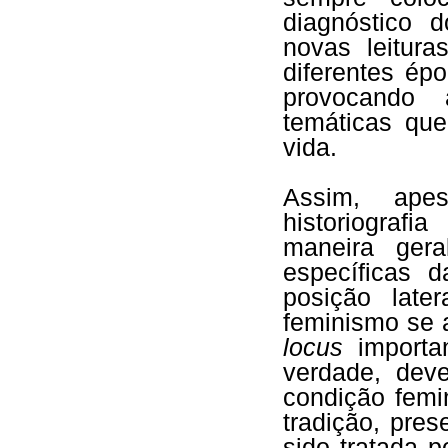
diagnóstico 
novas leitur
diferentes ép
provocando 
temáticas qu
vida.
Assim, apes
historiograf
maneira gera
específicas 
posição late
feminismo se 
locus
importa
verdade, dev
condição femi
tradição, pre
sido tratada 