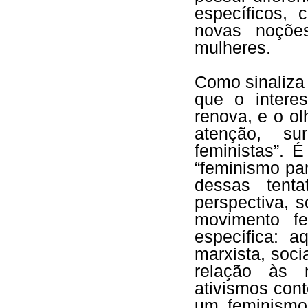
específicos, 
novas noções
mulheres.
Como sinaliza 
que o intere
renova, e o o
atenção, s
feministas”. 
“feminismo pa
dessas tent
perspectiva, s
movimento fe
específica: a
marxista, soci
relação às 
ativismos con
um feminismo 