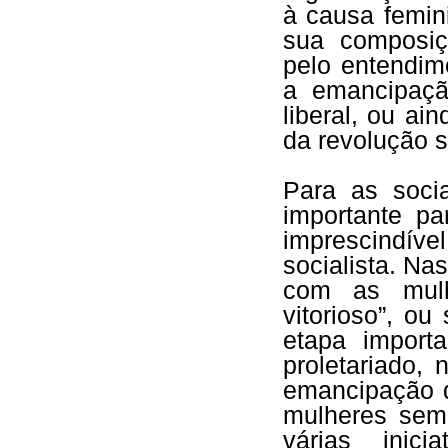
à causa femin
sua composiç
pelo entendi
a emancipaçã
liberal, ou ai
da revolução s
Para as soci
importante pa
imprescindíve
socialista. Na
com as mulhe
vitorioso”, ou
etapa import
proletariado,
emancipação 
mulheres sem 
várias inic