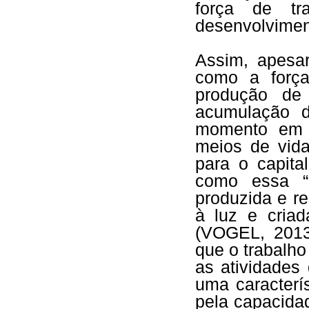
força de tr
desenvolviment
Assim, apesa
como a força
produção de
acumulação d
momento em 
meios de vid
para o capita
como essa “m
produzida e re
à luz e criad
(VOGEL, 2013
que o trabalho
as atividades
uma caracterís
pela capacidad