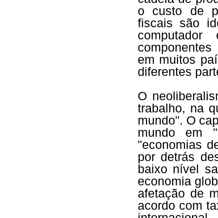
o custo de pr
fiscais são i
computador 
componentes 
em muitos paí
diferentes par
O neoliberali
trabalho, na q
mundo". O capi
mundo em "e
"economias de
por detrás de
baixo nível sa
economia glob
afetação de m
acordo com ta
internacional.