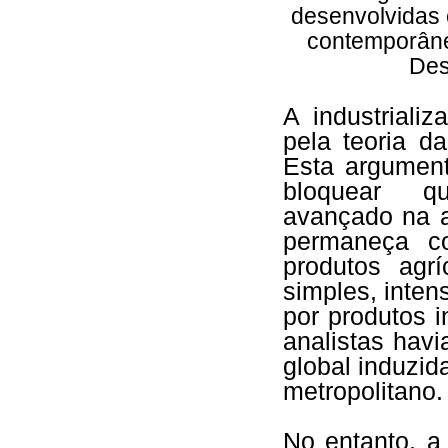
desenvolvidas 
contemporâne
Des
A industriali
pela teoria 
Esta argument
bloquear qu
avançado na a
permaneça co
produtos agrí
simples, inten
por produtos 
analistas havi
global induzid
metropolitano.
No entanto, a 