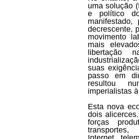
uma solução (
e político 
manifestado,
decrescente, p
movimento la
mais elevado
libertação 
industrializ
suas exigênci
passo em dir
resultou n
imperialistas à
Esta nova eco
dois alicerce
forças produ
transportes,
Internet, tel