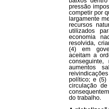
baixos dentr
pressão impos
competir por 
largamente met
recursos natu
utilizados pa
economia nac
resolvida, cr
(4) em gove
aceitam a ord
conseguinte
aumentos sal
reivindicaçõ
político; e (5
circulação de
consequenteme
do trabalho.