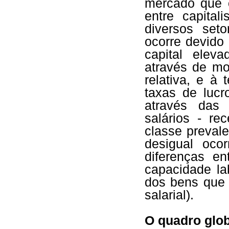
mercado que o
entre capita
diversos seto
ocorre devido
capital elev
através de mo
relativa, e à
taxas de lucr
através das 
salários - re
classe prevale
desigual oco
diferenças e
capacidade la
dos bens que 
salarial).
O quadro glob