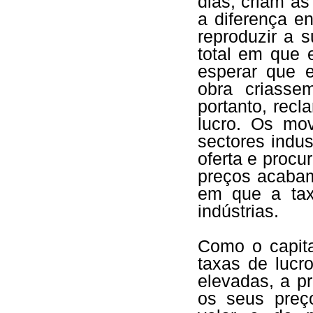
dias, criam 
a diferença e
reproduzir a 
total em que 
esperar que 
obra criasse
portanto, rec
lucro. Os mo
sectores indu
oferta e procu
preços acabam
em que a ta
indústrias.
Como o capita
taxas de lucr
elevadas, a pr
os seus preç