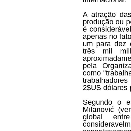
A atração das
produção ou po
é considerável
apenas no fat
um para dez 
três mil mi
aproximadame
pela Organiz
como "trabalh
trabalhadore
2$US dólares 
Segundo o e
Milanović (ve
global en
considerave