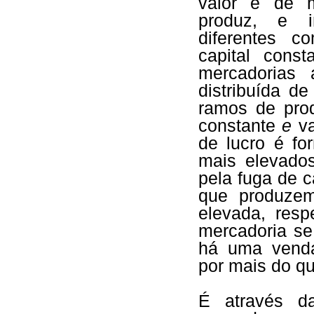
valor e de m
produz, e i
diferentes c
capital cons
mercadorias
distribuída d
ramos de prod
constante
e
va
de lucro é fo
mais elevados
pela fuga de c
que produzem
elevada, res
mercadoria se
há uma venda
por mais do qu
É através d