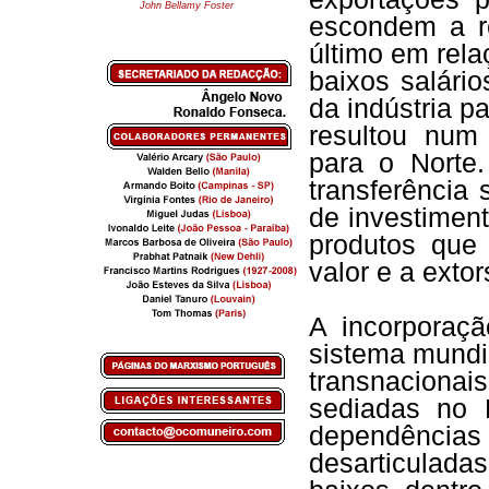
John Bellamy Foster
escondem a r
último em rel
baixos salári
da indústria p
resultou num
para o Norte
transferência 
de investiment
produtos que 
valor e a exto
A incorporaç
sistema mundi
transnacionai
sediadas no 
dependênc
desarticulada