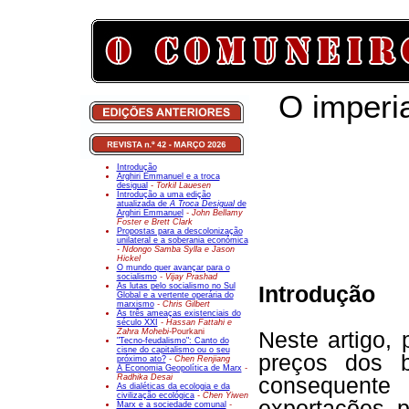
O imperi
Introdução
Arghiri Emmanuel e a troca
desigual
- Torkil Lauesen
Introdução a uma edição
atualizada de
A Troca Desigual
de
Arghiri Emmanuel
- John Bellamy
Foster e Brett Clark
Propostas para a descolonização
unilateral e a soberania económica
- Ndongo Samba Sylla e Jason
Hickel
O mundo quer avançar para o
socialismo
- Vijay Prashad
As lutas pelo socialismo no Sul
Introdução
Global e a vertente operária do
marxismo
- Chris Gilbert
As três ameaças existenciais do
século XXI
- Hassan Fattahi e
Zahra Mohebi-
Pourkani
Neste artigo,
"Tecno-feudalismo": Canto do
cisne do capitalismo ou o seu
preços dos 
próximo ato?
- Chen Renjiang
A Economia Geopolítica de Marx
-
Radhika Desai
consequente
As dialéticas da ecologia e da
civilização ecológica
- Chen Yiwen
exportações p
Marx e a sociedade comunal
-