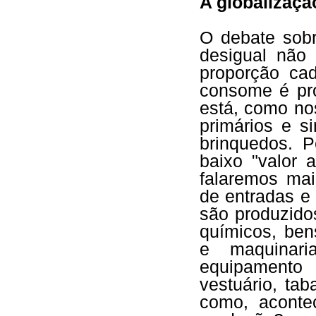
A globalizaçã
O debate sobr
desigual não
proporção ca
consome é pro
está, como nos
primários e s
brinquedos. P
baixo "valor 
falaremos mai
de entradas e 
são produzido
químicos, ben
e maquinaria
equipamento 
vestuário, ta
como, aconte