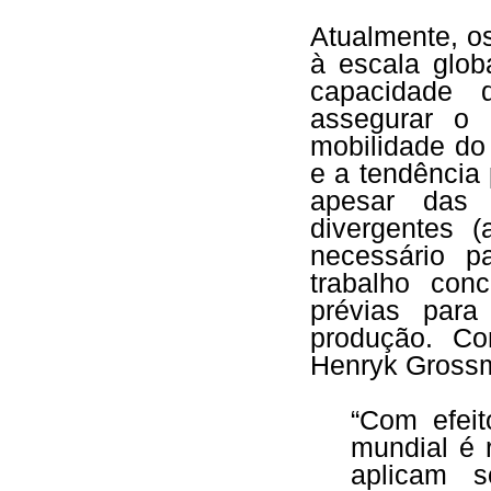
Atualmente, o
à escala glob
capacidade d
assegurar o 
mobilidade do 
e a tendência
apesar das 
divergentes 
necessário p
trabalho con
prévias par
produção. Co
Henryk Gross
“Com efei
mundial é 
aplicam s