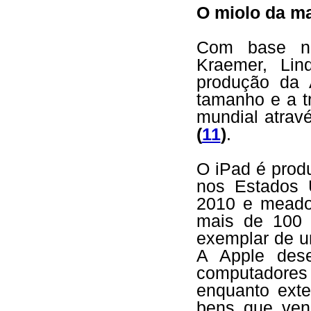
O miolo da m
Com base na
Kraemer, Li
produção da 
tamanho e a t
mundial atra
(
11
)
.
O iPad é prod
nos Estados 
2010 e meado
mais de 100 
exemplar de u
A Apple dese
computadore
enquanto exte
bens que ven