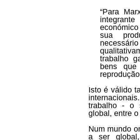
“Para Mar
integran
económico 
sua prod
necessário
qualitati
trabalho 
bens que 
reprodução
Isto é válido
internaciona
trabalho - o 
global, entre o
Num mundo on
a ser globa