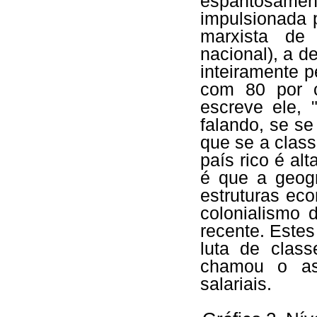
espantosamen
impulsionada 
marxista de
nacional), a 
inteiramente p
com 80 por c
escreve ele, 
falando, se se
que se a clas
país rico é al
é que a geogr
estruturas eco
colonialismo 
recente. Estes
luta de clas
chamou o asp
salariais.