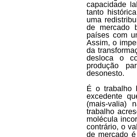
capacidade la
tanto históri
uma redistrib
de mercado b
países com u
Assim, o impe
da transforma
desloca o co
produção pa
desonesto.
É o trabalho 
excedente que
(mais-valia)
trabalho acre
molécula inco
contrário, o v
de mercado é 