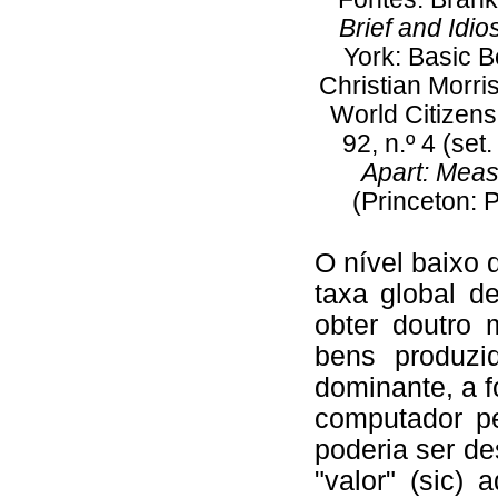
Brief and Idio
York: Basic B
Christian Morri
World Citizen
92, n.º 4 (se
Apart: Measu
(Princeton: P
O nível baixo 
taxa global d
obter doutro
bens produzi
dominante, a 
computador p
poderia ser de
"valor" (sic) 