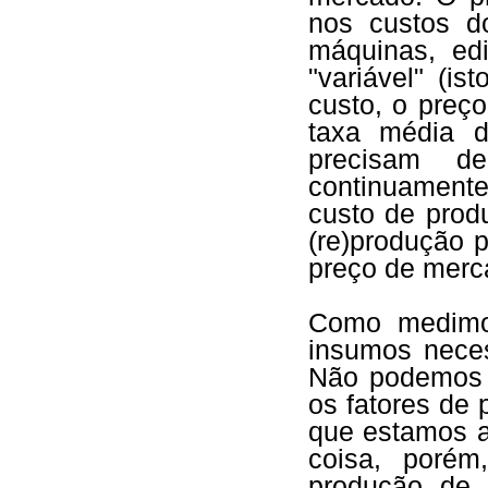
nos custos do
máquinas, edif
"variável" (i
custo, o preç
taxa média d
precisam de
continuamente,
custo de prod
(re)produção 
preço de merca
Como medimos
insumos neces
Não podemos u
os fatores de
que estamos a
coisa, poré
produção de 