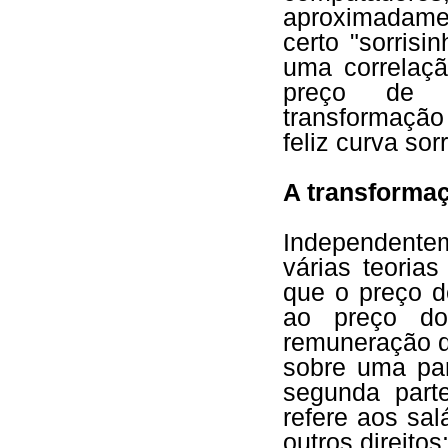
aproximadame
certo "sorris
uma correlaçã
preço de 
transformação
feliz curva so
A transformaç
Independente
várias teoria
que o preço d
ao preço do
remuneração d
sobre uma par
segunda part
refere aos sal
outros direitos: