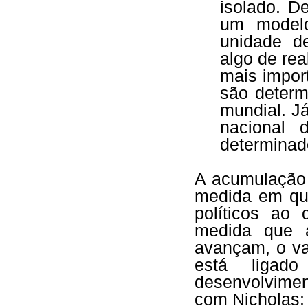
isolado. D
um modelo
unidade d
algo de rea
mais import
são determ
mundial. J
nacional
determinad
A acumulação 
medida em qu
políticos ao 
medida que a
avançam, o val
está ligad
desenvolvime
com Nicholas: