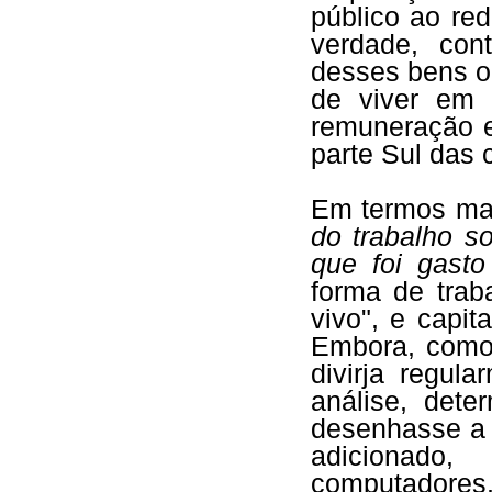
público ao re
verdade, con
desses bens o
de viver em 
remuneração e
parte Sul das 
Em termos mar
do trabalho so
que foi gast
forma de trab
vivo", e capit
Embora, como
divirja regul
análise, dete
desenhasse a 
adicionado
computado