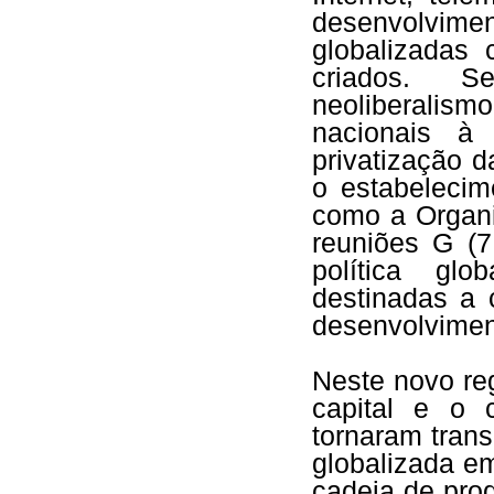
desenvolvi
globalizadas
criados. S
neoliberali
nacionais à
privatização 
o estabelecim
como a Organ
reuniões G (7
política glo
destinadas a 
desenvolviment
Neste novo re
capital e o
tornaram trans
globalizada e
cadeia de pro