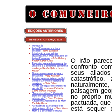
Introdução
Arghiri Emmanuel e a troca
desigual
- Torkil Lauesen
Introdução a uma edição
atualizada de
A Troca Desigual
de
Arghiri Emmanuel
- John Bellamy
O Irão parec
Foster e Brett Clark
Propostas para a descolonização
confronto com
unilateral e a soberania económica
- Ndongo Samba Sylla e Jason
seus aliados
Hickel
O mundo quer avançar para o
socialismo
- Vijay Prashad
catastrófico,
As lutas pelo socialismo no Sul
Global e a vertente operária do
naturalmente,
marxismo
- Chris Gilbert
As três ameaças existenciais do
século XXI
- Hassan Fattahi e
paisagem geop
Zahra Mohebi-
Pourkani
"Tecno-feudalismo": Canto do
no próprio m
cisne do capitalismo ou o seu
próximo ato?
- Chen Renjiang
pactuada, que
A Economia Geopolítica de Marx
-
Radhika Desai
As dialéticas da ecologia e da
está sequer
civilização ecológica
- Chen Yiwen
Marx e a sociedade comunal
-