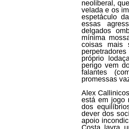
neoliberal, qu
velada e os im
espetáculo d
essas agress
delgados omb
mínima mossa
coisas mais 
perpetradores
próprio loda
perigo vem do
falantes (c
promessas vaz
Alex Callinico
está em jogo 
dos equilíbri
dever dos soc
apoio incondic
Costa lavra 