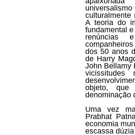
apaixonada 
universalis
culturalmente r
A teoria do 
fundamental e
renúncias 
companheiros 
dos 50 anos 
de Harry Magd
John Bellamy F
vicissitude
desenvolvime
objeto, que
denominação d
Uma vez mai
Prabhat Patn
economia mund
escassa dúzia