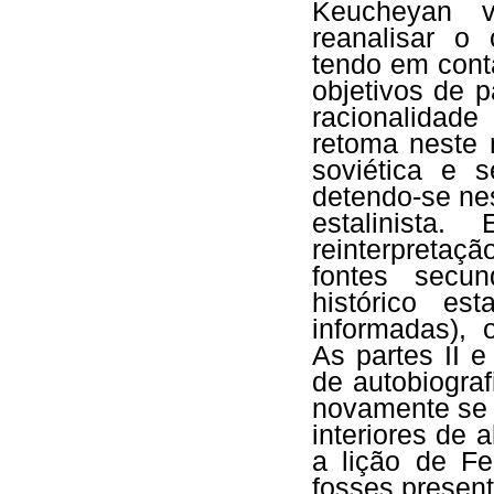
Keucheyan v
reanalisar o
tendo em conta
objetivos de 
racionalidad
retoma neste 
soviética e 
detendo-se nes
estalinista
reinterpretaç
fontes secun
histórico es
informadas), 
As partes II 
de autobiograf
novamente se 
interiores de 
a lição de F
fosses presen