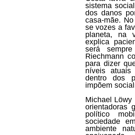
sistema social
dos danos por
casa-mãe. No 
se vozes a fa
planeta, na 
explica paci
será sempre 
Riechmann co
para dizer qu
níveis atuais
dentro dos 
impõem social
Michael Löwy 
orientadoras 
político mo
sociedade e
ambiente nat