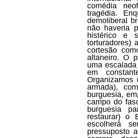
comédia neof
tragédia. En
demoliberal b
não haveria 
histérico e 
torturadores) 
cortesão com
altaneiro. O
uma escalada 
em constant
Organizamos u
armada), com
burguesia, em
campo do fasc
burguesia p
restaurar) o
escolherá se
pressuposto a