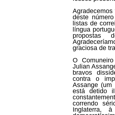
Agradecemos t
deste númer
listas de corr
língua portugu
propostas d
Agradeceríamo
graciosa de tr
O Comuneiro 
Julian Assang
bravos dissi
contra o imp
Assange (um 
está detido i
constantement
correndo sér
Inglaterra, 