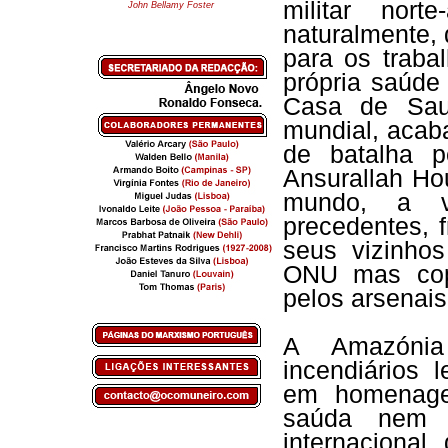
militar nort
John Bellamy Foster
naturalmente, 
para os traba
própria saúde
Casa de Saud
mundial, acab
de batalha p
Ansurallah Ho
mundo, a v
precedentes, 
seus vizinho
ONU mas copi
pelos arsenais
A Amazónia
incendiários 
em homenage
saúda nem m
internaciona