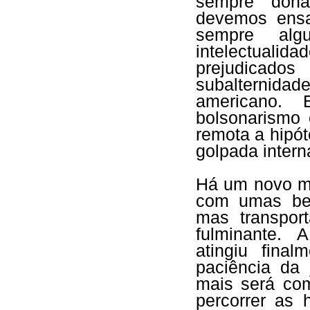
sempre dona
devemos ensa
sempre al
intelectualid
prejudicado
subalternidad
americano. 
bolsonarismo
remota a hipót
golpada intern
Há um novo mi
com umas bel
mas transpor
fulminante. 
atingiu fina
paciência da 
mais será co
percorrer as 