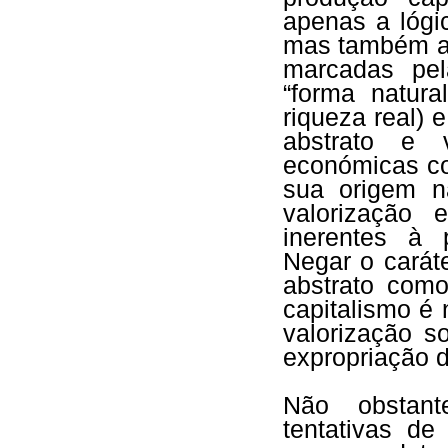
apenas a lógi
mas também as
marcadas pel
“forma natura
riqueza real) e
abstrato e 
económicas co
sua origem n
valorização 
inerentes à 
Negar o caráte
abstrato com
capitalismo é
valorização s
expropriação d
Não obstant
tentativas de