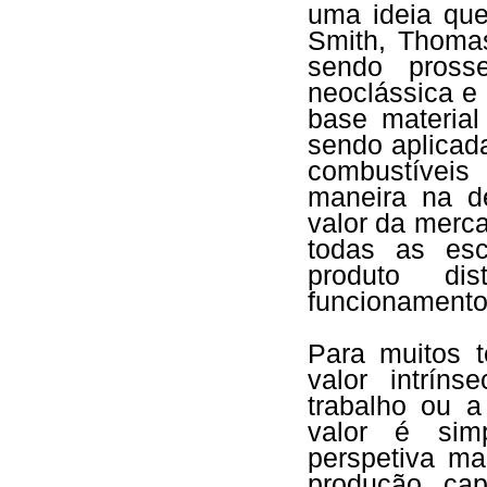
uma ideia que
Smith, Thomas
sendo pross
neoclássica e 
base material
sendo aplicad
combustíveis
maneira na d
valor da merca
todas as es
produto dis
funcionamento 
Para muitos t
valor intrín
trabalho ou 
valor é sim
perspetiva mar
produção cap