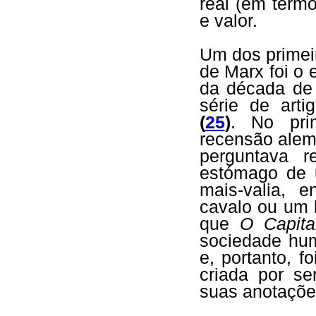
real (em termo
e valor.
Um dos primei
de Marx foi o 
da década de
série de arti
(
25
)
. No pri
recensão ale
perguntava r
estómago de u
mais-valia, 
cavalo ou um 
que
O Capita
sociedade hu
e, portanto, f
criada por s
suas anotaçõe