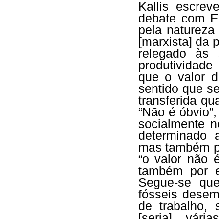
Kallis escre
debate com Er
pela natureza
[marxista] da 
relegado às
produtividade
que o valor d
sentido que s
transferida q
“Não é óbvio”,
socialmente n
determinado a
mas também pe
“o valor não
também por e
Segue-se que
fósseis desem
de trabalho,
[seria] vár