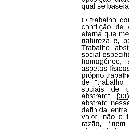
qual se baseia
O trabalho co
condição de e
eterna que me
natureza e, p
Trabalho abs
social especifi
homogéneo, 
aspetos físico
próprio traba
de "trabalho 
sociais de 
abstrato"
(
33
)
abstrato nesse
definida ent
valor, não o t
razão, “ne