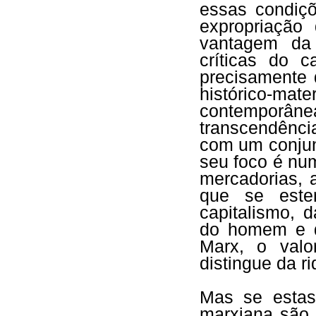
essas condiç
expropriação
vantagem da 
críticas do c
precisamente 
histórico-ma
contemporân
transcendênc
com um conjunt
seu foco é nu
mercadorias, 
que se este
capitalismo, 
do homem e do
Marx, o valo
distingue da r
Mas se estas 
marxiana são 