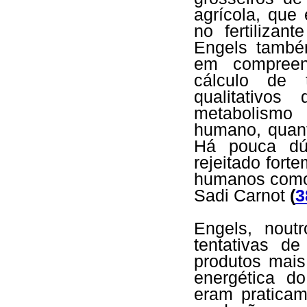
agrícola, que
no fertilizan
Engels també
em compreen
cálculo de 
qualitativo
metabolismo
humano, quant
Há pouca dú
rejeitado for
humanos como 
Sadi Carnot
(
3
Engels, nout
tentativas d
produtos mais
energética do
eram praticam