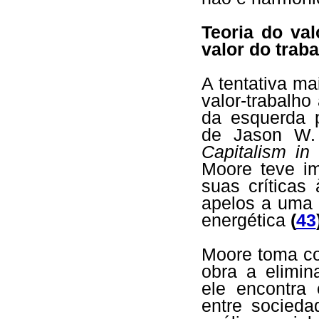
Teoria do va
valor do trab
A tentativa ma
valor-trabalho
da esquerda p
de Jason W. 
Capitalism i
Moore teve i
suas críticas
apelos a uma m
energética
(
43
Moore toma co
obra a elimin
ele encontra 
entre socied