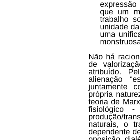
expressão 
que um mi
trabalho s
unidade da
uma unific
monstruosa
Não há racion
de valorizaç
atribuído. P
alienação "e
juntamente c
própria natur
teoria de Mar
fisiológico 
produção/tran
naturais, o t
dependente de
oposição dial