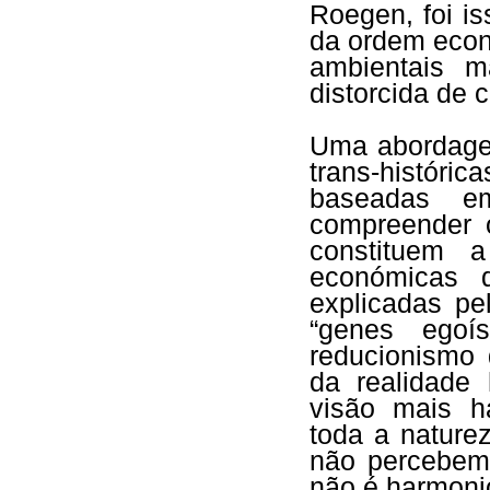
Roegen, foi is
da ordem econ
ambientais m
distorcida de 
Uma abordagem
trans-históri
baseadas em
compreender o
constituem a
económicas 
explicadas pe
“genes egoí
reducionismo 
da realidade 
visão mais h
toda a nature
não percebem
não é harmoni