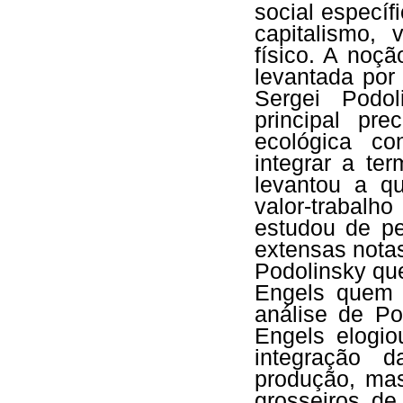
social específ
capitalismo,
físico. A noçã
levantada por
Sergei Podol
principal pr
ecológica c
integrar a te
levantou a q
valor-trabalh
estudou de pe
extensas nota
Podolinsky que
Engels quem 
análise de P
Engels elogi
integração 
produção, mas
grosseiros de