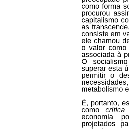
como forma so
procurou assi
capitalismo c
as transcende.
consiste em va
ele chamou de
o valor como 
associada à p
O socialismo
superar esta ú
permitir o d
necessidades
metabolismo e
É, portanto, e
como
crítica
economia pol
projetados p