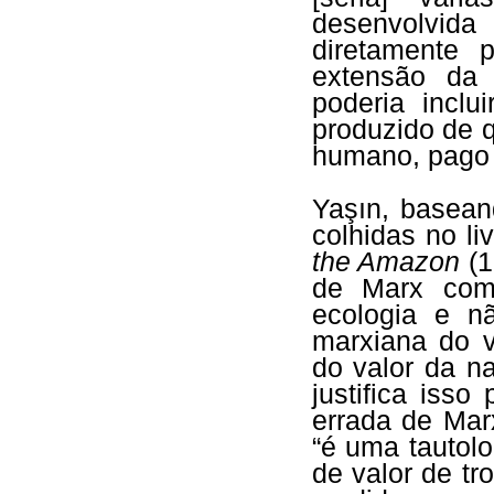
desenvolvida
diretamente 
extensão da t
poderia inclu
produzido de 
humano, pago
Yaşın, basean
colhidas no l
the Amazon
(1
de Marx como
ecologia e nã
marxiana do v
do valor da na
justifica iss
errada de Mar
“é uma tautolo
de valor de t