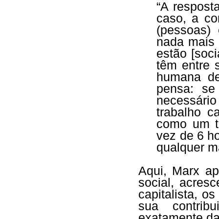
“A respost
caso, a co
(pessoas) 
nada mais 
estão [soc
têm entre 
humana de
pensa: se
necessári
trabalho c
como um t
vez de 6 h
qualquer m
Aqui, Marx ap
social, acres
capitalista, 
sua contrib
exatamente d