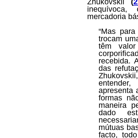
Zhukovskii
(
2
inequívoca,
mercadoria bás
“Mas para
trocam uma
têm valor
corporific
recebida. 
das refuta
Zhukovski
entender,
apresenta a
formas nã
maneira p
dado est
necessari
mútuas bas
facto, tod