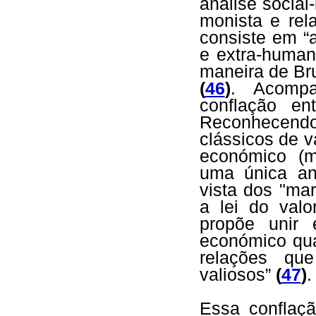
análise social
monista e rel
consiste em “
e extra-huma
maneira de Bru
(
46
)
. Acomp
conflação ent
Reconhecend
clássicos de va
económico (m
uma única an
vista dos "ma
a lei do val
propõe unir
económico qua
relações que
valiosos”
(
47
)
.
Essa conflaç