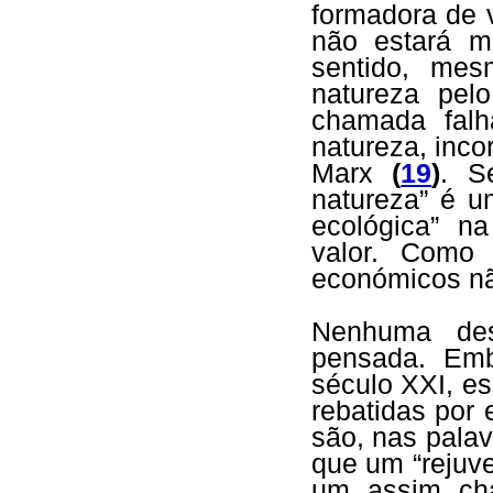
formadora de 
não estará m
sentido, mes
natureza pel
chamada falh
natureza, inco
Marx
(
19
)
. S
natureza” é u
ecológica” n
valor. Como 
económicos nã
Nenhuma des
pensada. Emb
século XXI, e
rebatidas por 
são, nas pala
que um “rejuv
um assim cha