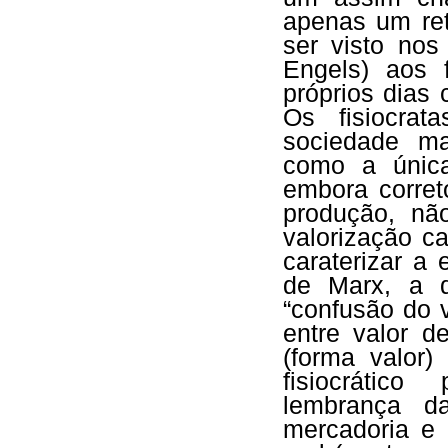
apenas um re
ser visto no
Engels) aos 
próprios dias
Os fisiocrat
sociedade mai
como a únic
embora corret
produção, nã
valorização cap
caraterizar a 
de Marx, a d
“confusão do v
entre valor d
(forma valor
fisiocrátic
lembrança d
mercadoria e 