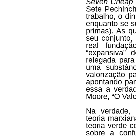
Seven Cheap 
Sete Pechinch
trabalho, o di
enquanto se su
primas). As q
seu conjunto,
real fundaç
“expansiva” d
relegada para
uma substânc
valorização p
apontando pa
essa a verdad
Moore, “O Val
Na verdade, a
teoria marxia
teoria verde 
sobre a confu