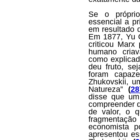
Se o própri
essencial a pr
em resultado 
Em 1877, Yu G
criticou Marx
humano criav
como explicad
deu fruto, se
foram capaze
Zhukovskii, u
Natureza”
(
28
disse que um
compreender q
de valor, o q
fragmentação
economista po
apresentou e