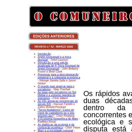
Introdução
Arghiri Emmanuel e a troca
desigual
- Torkil Lauesen
Introdução a uma edição
atualizada de
A Troca Desigual
de
Arghiri Emmanuel
- John Bellamy
Foster e Brett Clark
Propostas para a descolonização
unilateral e a soberania económica
- Ndongo Samba Sylla e Jason
Hickel
O mundo quer avançar para o
socialismo
- Vijay Prashad
Os rápidos av
As lutas pelo socialismo no Sul
Global e a vertente operária do
marxismo
- Chris Gilbert
duas década
As três ameaças existenciais do
século XXI
- Hassan Fattahi e
dentro da 
Zahra Mohebi-
Pourkani
"Tecno-feudalismo": Canto do
concorrentes e
cisne do capitalismo ou o seu
próximo ato?
- Chen Renjiang
A Economia Geopolítica de Marx
-
ecológica e 
Radhika Desai
As dialéticas da ecologia e da
disputa está
civilização ecológica
- Chen Yiwen
Marx e a sociedade comunal
-