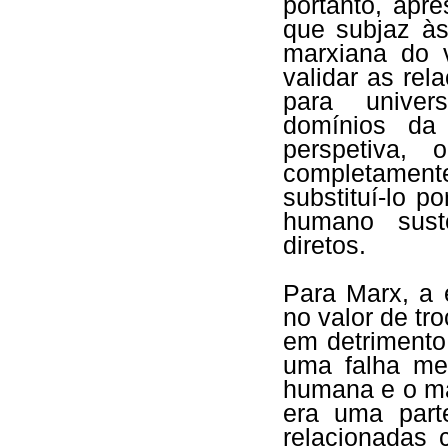
portanto, apre
que subjaz às
marxiana do 
validar as rel
para univers
domínios da
perspetiva, 
completamen
substituí-lo 
humano suste
diretos.
Para Marx, a 
no valor de tro
em detrimento
uma falha met
humana e o ma
era uma par
relacionadas 