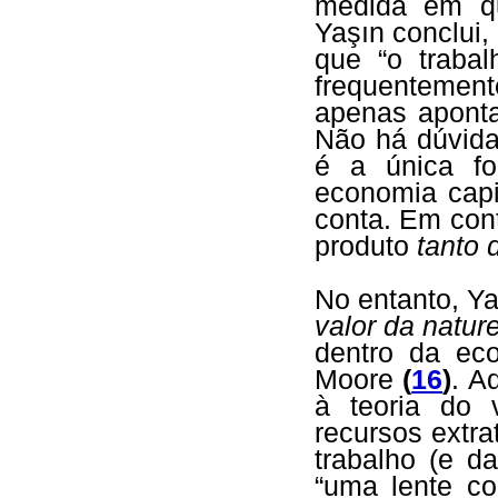
medida em qu
Yaşın conclui
que “o traba
frequentemen
apenas aponta
Não há dúvida
é a única fo
economia capi
conta. Em contr
produto
tanto 
No entanto, Y
valor da natur
dentro da eco
Moore
(
16
)
. A
à teoria do 
recursos extr
trabalho (e d
“uma lente co