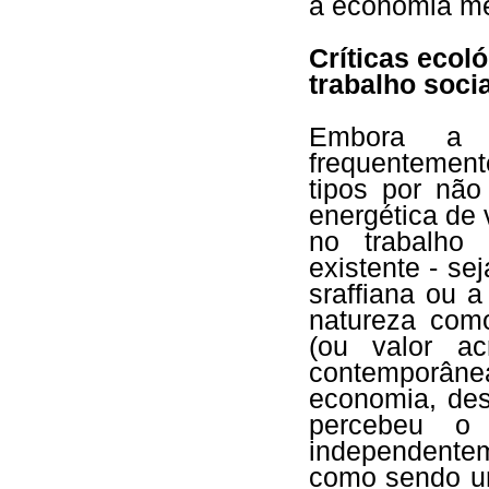
à economia mer
Críticas ecol
trabalho soci
Embora a 
frequentemente
tipos por não
energética de 
no trabalho
existente - se
sraffiana ou 
natureza como
(ou valor ac
contemporân
economia, des
percebeu o 
independentem
como sendo um