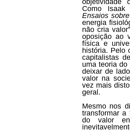
objetividade
Como Isaak 
Ensaios sobre
energia fisiol
não cria valo
oposição ao 
física e univ
história. Pelo 
capitalistas 
uma teoria do 
deixar de lado
valor na soci
vez mais disto
geral.
Mesmo nos dia
transformar a 
do valor ene
inevitavelme