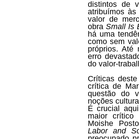
distintos de 
atribuímos às
valor de mer
obra
Small Is 
há uma tendên
como sem valo
próprios. At
erro devastad
do valor-traba
Críticas dest
crítica de Ma
questão do v
noções cultura
É crucial aqu
maior crítico
Moishe Post
Labor and So
preocupado pr