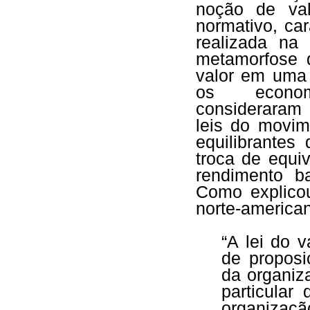
noção de val
normativo, car
realizada na
metamorfose 
valor em uma 
os econom
consideraram 
leis do movim
equilibrante
troca de equi
rendimento b
Como explico
norte-america
“A lei do 
de proposi
da organiz
particular
organizaçã