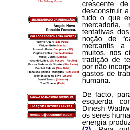
John Bellamy Foster
crescente de
desconstruir a
tudo o que e
mercadoria,
tentativas do
noção de “ca
mercantis a 
muitos, nos c
tradição de t
por não incorp
gastos de trab
humana.
De facto, par
esquerda con
Dinesh Wadiwe
os seres huma
energia produ
(
2
)
. Para ou