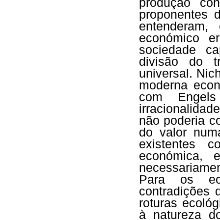
produção co
proponentes d
entenderam,
económico er
sociedade ca
divisão do t
universal. Ni
moderna econ
com Engels 
irracionalidad
não poderia c
do valor num
existentes c
económica, e
necessariamen
Para os eco
contradições d
roturas ecoló
à natureza d