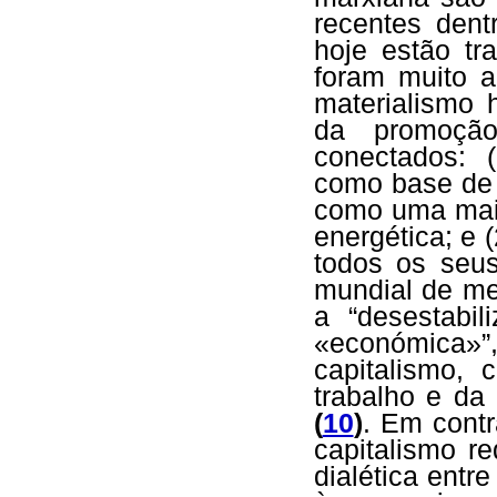
recentes den
hoje estão tr
foram muito a
materialismo h
da promoção
conectados: 
como base de v
como uma mais 
energética; e 
todos os seus
mundial de mer
a “desestabi
«económica»”,
capitalismo,
trabalho e da
(
10
)
. Em contr
capitalismo r
dialética entre