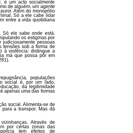
l, é um acto socialmente
ntimo de alguém, um agente
punir. Além do monopólio
minal. Só a ele cabe lidar
r entre a vida quotidiana
. Só ele sabe onde está.
nipulando os estigmas por
e judiciosamente pessoas
as tensões sob a forma de
 à violência: distingue a
ncia má que possa pôr em
281)
.
epugnância, populações
 social é, por um lado,
 educação, da legitimidade
e é apenas uma das formas
ção social. Alimenta-se de
e para a transpor. Mas dá
 vizinhanças. Através de
m por certas zonas das
olícia tem efeitos de