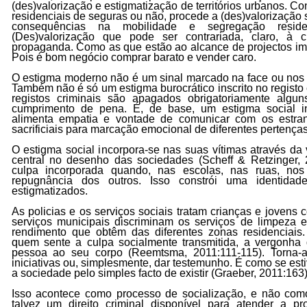
(des)valorização e estigmatização de territórios urbanos. Co
residenciais de seguras ou não, procede a (des)valorização 
consequências na mobilidade e segregação reside
(Des)valorização que pode ser contrariada, claro, à
propaganda. Como as que estão ao alcance de projectos imob
Pois é bom negócio comprar barato e vender caro.
O estigma moderno não é um sinal marcado na face ou nos 
Também não é só um estigma burocrático inscrito no registo 
registos criminais são apagados obrigatoriamente alg
cumprimento de pena. É, de base, um estigma social i
alimenta empatia e vontade de comunicar com os estra
sacrificiais para marcação emocional de diferentes pertenças
O estigma social incorpora-se nas suas vítimas através d
central no desenho das sociedades
(Scheff & Retzinger,
culpa incorporada quando, nas escolas, nas ruas, nos
repugnância dos outros. Isso constrói uma identidad
estigmatizados.
As policias e os serviços sociais tratam crianças e jovens
serviços municipais discriminam os serviços de limpeza
rendimento que obtêm das diferentes zonas residenciai
quem sente a culpa socialmente transmitida, a vergonh
pessoa ao seu corpo
(Reemtsma, 2011:111-115)
. Torna
iniciativas ou, simplesmente, dar testemunho. É como se es
a sociedade pelo simples facto de existir
(Graeber, 2011:163
Isso acontece como processo de socialização, e não com
talvez um direito criminal disponível para atender a p