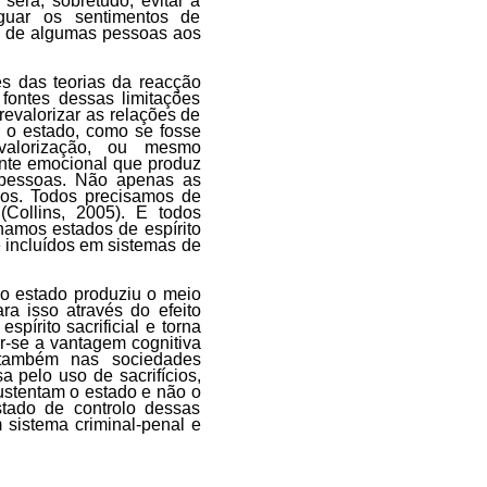
será, sobretudo, evitar a
uar os sentimentos de
da de algumas pessoas aos
es das teorias da reacção
 fontes dessas limitações
revalorizar as relações de
r o estado, como se fosse
alorização, ou mesmo
nte emocional que produz
 pessoas. Não apenas as
dos. Todos precisamos de
e
(Collins, 2005)
. E todos
nhamos estados de espírito
e incluídos em sistemas de
o estado produziu o meio
ra isso através do efeito
pírito sacrificial e torna
ar-se a vantagem cognitiva
 também nas sociedades
 pelo uso de sacrifícios,
sustentam o estado e não o
stado de controlo dessas
sistema criminal-penal e