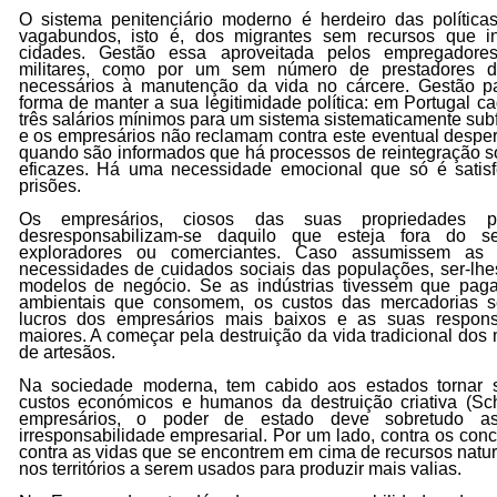
O sistema penitenciário moderno é herdeiro das polític
vagabundos, isto é, dos migrantes sem recursos que 
cidades. Gestão essa aproveitada pelos empregadores
militares, como por um sem número de prestadores d
necessários à manutenção da vida no cárcere. Gestão p
forma de manter a sua legitimidade política: em Portugal c
três salários mínimos para um sistema sistematicamente sub
e os empresários não reclamam contra este eventual despe
quando são informados que há processos de reintegração so
eficazes. Há uma necessidade emocional que só é satisf
prisões.
Os empresários, ciosos das suas propriedades pri
desresponsabilizam-se daquilo que esteja fora do se
exploradores ou comerciantes. Caso assumissem as r
necessidades de cuidados sociais das populações, ser-lhes-
modelos de negócio. Se as indústrias tivessem que paga
ambientais que consomem, os custos das mercadorias se
lucros dos empresários mais baixos e as suas responsa
maiores. A começar pela destruição da vida tradicional do
de artesãos.
Na sociedade moderna, tem cabido aos estados tornar s
custos económicos e humanos da destruição criativa
(Sc
empresários, o poder de estado deve sobretudo as
irresponsabilidade empresarial. Por um lado, contra os conco
contra as vidas que se encontrem em cima de recursos natu
nos territórios a serem usados para produzir mais valias.