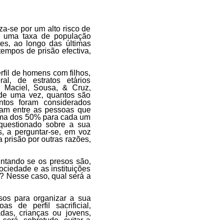
za-se por um alto risco de
e uma taxa de população
es, ao longo das últimas
tempos de prisão efectiva,
rfil de homens com filhos,
l, de estratos etários
s, Maciel, Sousa, & Cruz,
 de uma vez, quantos são
ntos foram considerados
ulam entre as pessoas que
ima dos 50% para cada um
questionado sobre a sua
s, a perguntar-se, em voz
a prisão por outras razões,
ntando se os presos são,
ociedade e as instituições
i? Nesse caso, qual será a
sos para organizar a sua
 de perfil sacrificial,
das, crianças ou jovens,