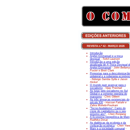
Introdução
Arghiri Emmanuel e a troca
desigual
- Torkil Lauesen
Introdução a uma edição
atualizada de
A Troca Desigual
d
Arghiri Emmanuel
- John Bellamy
Foster e Brett Clark
Propostas para a descolonização
unilateral e a soberania económi
- Ndongo Samba Sylla e Jason
Hickel
O mundo quer avançar para o
socialismo
- Vijay Prashad
As lutas pelo socialismo no Sul
Global e a vertente operária do
marxismo
- Chris Gilbert
As três ameaças existenciais do
século XXI
- Hassan Fattahi e
Zahra Mohebi-
Pourkani
"Tecno-feudalismo": Canto do
cisne do capitalismo ou o seu
próximo ato?
- Chen Renjiang
A Economia Geopolítica de Marx
Radhika Desai
As dialéticas da ecologia e da
civilização ecológica
- Chen Yiw
Marx e a sociedade comunal
-