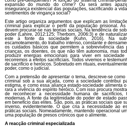
como pré-deliquentes? A função do sistema criminal-penal 
expansão do mundo do crime? Ou será antes apazig
insegurança existencial das populações, sacrificando a vi
sentimentos de vingança social?
Este artigo organiza argumentos que explicam as limitaçõ
criminal para explicar o perfil da população prisional. As
devem procurar-se nas teorias sociais. Na tendência de sob
poder
(Lahire, 2012:125; Therborn, 2006:3)
e de naturaliza
este a fonte da sociedade
(Kuhn, 2016)
. Na subv
escamoteamento, do trabalho intenso, constante e densame
os cuidados básicos que permitem a sobrevivência das
crianças, os doentes, os que não têm autonomia, mas to
produzir energias emocionais para viver em sociedad
recorremos a efeitos sacrificiais. Todos vivemos e testemu
de sacrifício e heróicos. Sobretudo em rituais, eventualment
poder, como o judicial.
Com a pretensão de apresentar o tema, descreve-se como 
criminal sob a sua alçada, como a sociedade contribui pa
estigma, e como essa aliança estado-sociedade alimenta o es
rara a vivência do espírito heróico. Com isso procura mostr
de reconhecer a necessidade humana de sacrifícios,
modernas. A fonte da legitimidade do poder de estado passa
em benefício das elites. São, pois, as práticas sociais que 
inverso, evidentemente. O que cria a necessidade ao e
práticas sociais. Nomeadamente, mantendo operacional um 
uma população de presos crónicos que o alimente.
A reacção criminal especializada