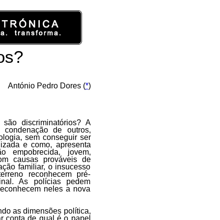
os?
António Pedro Dores (
*
)
 são discriminatórios? A
a condenação de outros,
iologia, sem conseguir ser
nizada e como, apresenta
ão empobrecida, jovem,
 com causas prováveis de
ação familiar, o insucesso
 terreno reconhecem pré-
inal. As polícias pedem
 reconhecem neles a nova
ndo as dimensões política,
r conta de qual é o papel