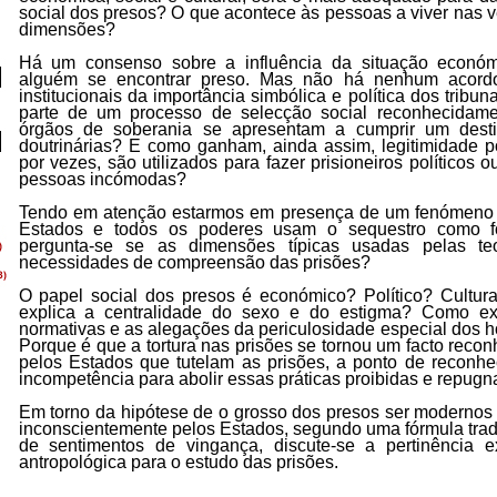
social dos presos? O que acontece às pessoas a viver nas v
dimensões?
Há um consenso sobre a influência da situação económ
alguém se encontrar preso. Mas não há nenhum acord
institucionais da importância simbólica e política dos tribun
parte de um processo de selecção social reconhecidame
órgãos de soberania se apresentam a cumprir um desti
doutrinárias? E como ganham, ainda assim, legitimidade po
por vezes, são utilizados para fazer prisioneiros políticos
pessoas incómodas?
Tendo em atenção estarmos em presença de um fenómeno g
Estados e todos os poderes usam o sequestro como fo
pergunta-se se as dimensões típicas usadas pelas te
necessidades de compreensão das prisões?
O papel social dos presos é económico? Político? Cultur
explica a centralidade do sexo e do estigma? Como exp
normativas e as alegações da periculosidade especial dos h
Porque é que a tortura nas prisões se tornou um facto reco
pelos Estados que tutelam as prisões, a ponto de recon
incompetência para abolir essas práticas proibidas e repugn
Em torno da hipótese de o grosso dos presos ser modernos 
inconscientemente pelos Estados, segundo uma fórmula tra
de sentimentos de vingança, discute-se a pertinência ex
antropológica para o estudo das prisões.