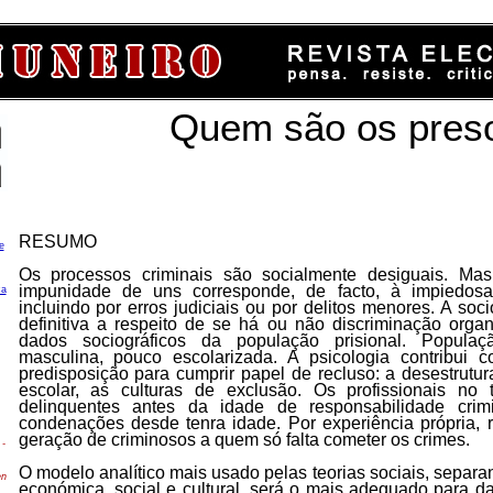
Quem são os pres
RESUMO
e
Os processos criminais são socialmente desiguais. Mas
impunidade de uns corresponde, de facto, à impiedos
ca
incluindo por erros judiciais ou por delitos menores. A soc
definitiva a respeito de se há ou não discriminação orga
dados sociográficos da população prisional. Populaç
masculina, pouco escolarizada. A psicologia contribui
predisposição para cumprir papel de recluso: a desestrutur
escolar, as culturas de exclusão. Os profissionais no
delinquentes antes da idade de responsabilidade crim
condenações desde tenra idade. Por experiência própria,
geração de criminosos a quem só falta cometer os crimes.
-
O modelo analítico mais usado pelas teorias sociais, separa
en
económica, social e cultural, será o mais adequado para da