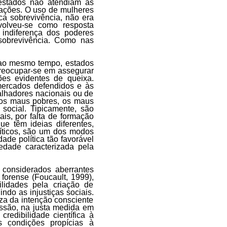
estados não atendiam às
ações. O uso de mulheres
ca sobrevivência, não era
volveu-se como resposta
 indiferença dos poderes
sobrevivência. Como nas
 ao mesmo tempo, estados
reocupar-se em assegurar
ões evidentes de queixa.
mercados defendidos e às
alhadores nacionais ou de
 os maus pobres, os maus
social. Tipicamente, são
is, por falta de formação
e têm ideias diferentes,
líticos, são um dos modos
ade política tão favorável
edade caracterizada pela
s considerados aberrantes
a forense
(Foucault, 1999)
,
lidades pela criação de
indo as injustiças sociais.
eza da intenção consciente
issão, na justa medida em
credibilidade científica à
s condições propícias à