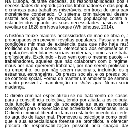
Na Europa, durante décadas, as responsabilidades dos 
necessidades de reprodução dos trabalhadores e das popul
e crianças para trabalhos miseráveis, em troca de uma par
moralmente condenado. O sistema criminal-penal desen
estatal aos perigos de reacção das populações contra a
estabelecidos quanto às suas necessidades básicas de 
revoltas de 1828 em Nova Iorque
(Whitehouse, 2014)
.
A história trouxe maiores necessidades de mão-de-obra e,
preocupados em prevenir revoltas populares. Passaram a p
condições mínimas de existência para que não haja raz
Políticas de pau e cenoura, oferecendo aos empresários 
populações identidades sociais modernas, como as de trab
profissionais. Excluindo - isso vem com o mesmo pacote -
trabalhadores, aqueles que não colaboram com o regime 
maus por não quererem trabalhar, por não serem profissiona
ou empenho, ou por não serem nacionais, incluindo os qu
estranhas, estrangeiras. Os presos sociais, e os presos po
de controlo social. Forma de manter um ambiente de serenid
quanto possível à manutenção do
status quo
. Numa soci
mudança.
O direito criminal especializou-se no tratamento de caso
para a consciência colectiva, tendo por aliada a psicologi
cuja função é afastar da sociedade as suas responsabi
condições para o exercício das actividades criminosas, inclu
O direito criminal liberal reclama o estabelecimento da cert
do arguido de fazer mal. Promoveu a psicologia como prof
que a sua especialidade forense se prontificou a oferecer 
procura de responsabilização pessoal pela criação da