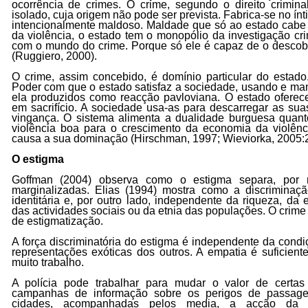
ocorrência de crimes. O crime, segundo o direito crimina
isolado, cuja origem não pode ser prevista. Fabrica-se no í
intencionalmente maldoso. Maldade que só ao estado cabe 
da violência, o estado tem o monopólio da investigação cri
com o mundo do crime. Porque só ele é capaz de o descobri
(Ruggiero, 2000)
.
O crime, assim concebido, é domínio particular do estado
Poder com que o estado satisfaz a sociedade, usando e ma
ela produzidos como reacção pavloviana. O estado oferec
em sacrifício. A sociedade usa-as para descarregar as su
vingança. O sistema alimenta a dualidade burguesa quanto
violência boa para o crescimento da economia da violê
causa a sua dominação
(Hirschman, 1997; Wieviorka, 2005:
O estigma
Goffman
(2004)
observa como o estigma separa, por r
marginalizadas. Elias
(1994)
mostra como a discriminação
identitária e, por outro lado, independente da riqueza, da
das actividades sociais ou da etnia das populações. O crim
de estigmatização.
A força discriminatória do estigma é independente da condi
representações exóticas dos outros. A empatia é suficient
muito trabalho.
A polícia pode trabalhar para mudar o valor de certas
campanhas de informação sobre os perigos de passage
cidades, acompanhadas pelos media, a acção da p