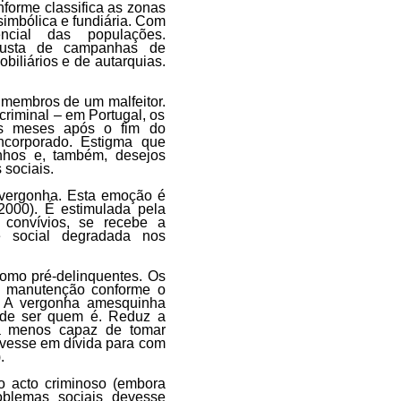
nforme classifica as zonas
simbólica e fundiária. Com
ncial das populações.
 custa de campanhas de
iliários e de autarquias.
membros de um malfeitor.
criminal – em Portugal, os
uns meses após o fim do
ncorporado. Estigma que
nhos e, também, desejos
 sociais.
a vergonha. Esta emoção é
 2000)
. É estimulada pela
 convívios, se recebe a
e social degradada nos
 como pré-delinquentes. Os
 e manutenção conforme o
s. A vergonha amesquinha
a de ser quem é. Reduz a
-a menos capaz de tomar
tivesse em dívida para com
)
.
o acto criminoso (embora
roblemas sociais devesse