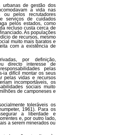
as urbanas de gestão dos
incomodavam a vida nas
 ou pelos recrutadores
e serviços de cuidados
aga pelos estados, como
ada recluso custa cerca de
financiado. As populações
rdício de recursos, mesmo
cial muito mais baratos e
eita com a existência de
vadas, por definição,
u directo interesse de
esponsabilidades pelas
ia difícil montar os seus
r pelas vidas e recursos
riam incomportáveis, os
bilidades sociais muito
s milhões de camponeses e
ocialmente toleráveis os
humpeter, 1961)
. Para os
segurar a liberdade e
rrentes e, por outro lado,
rais a serem minerados ou