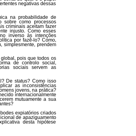
ertentes negativas dessas
ica na probabilidade de
o sobre como processos
ais criminais aceitam fazer
nte injusto. Como esses
no inverso às intenções
lítica por fazê-lo? Como,
 ou, simplesmente, prendem
lobal, pois que todos os
rma de controlo social,
orias sociais servem as
al? De status? Como isso
licar as inconsistências
omens jovens, na prática?
nhecido internacionalmente
hecerem mutuamente a sua
antes?
bodes expiatórios criados
dicional de apaziguamento
plicativa desta hipótese