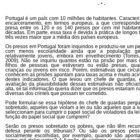
- * -
Portugal é um país com 10 milhões de habitantes. Caracteri
encarceramento, em termos europeus, a que correspond
presa entre os 120 e os 140 presos por cem mil habitant
décadas. Em parte, essa taxa é devida à prática de longos 
três vezes maior que a média dos países europeus.
Os presos em Portugal foram inquiridos e produziu-se um pe
com menos escolaridade ainda que a população gera
relativamente jovens, embora em envelhecimento
(Torre
2009)
. Não se inquiriu quantos estão na prisão por mais
filhos de pessoas que estiveram ou estão presas, qua
crianças ou jovens em risco. Porém, estimativas que circ
conhecem as prisões apontam para taxas acima e muito ac
destes indicadores. O que levou um chefe de guardas, 
avaliação da plausibilidade dessas estimativas não oficiai
alta, se tal informação queria dizer que os presos estariam n
diversas dos crimes que possam ter cometido.
Pode formular-se essa hipótese do chefe de guardas pergu
sobretudo, aqueles que violam a lei ou são aqueles que a s
seleccionam para cumprir o papel social de violadores da le
função do papel social que cumprem?
Serão os presos sobretudo os pobres, que não têm recur
defesa perante os tribunais? Ou são os presos pessoas
socialmente escolhidas, por exemplo, quando são aponta