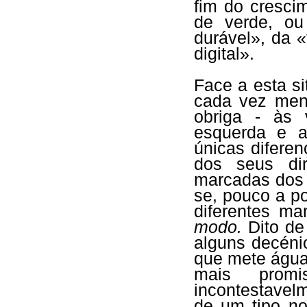
fim do cresci
de verde, ou
durável», da 
digital».
Face a esta s
cada vez meno
obriga - às
esquerda e a 
únicas difere
dos seus dir
marcadas dos 
se, pouco a po
diferentes ma
modo.
Dito de 
alguns decéni
que mete água
mais promi
incontestavel
de um tipo n