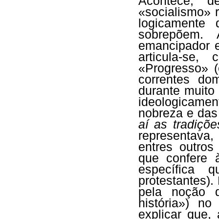
Acontece, 
«socialismo» r
logicamente 
sobrepõem. 
emancipador 
articula-se
«Progresso» 
correntes do
durante muito 
ideologicamen
nobreza e das
aí as tradiçõ
representava,
entres outros 
que confere 
específica 
protestantes).
pela noção 
história») n
explicar que