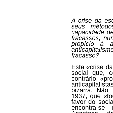
A crise da es
seus método
capacidade d
fracassos, nu
propício à 
anticapitalis
fracasso?
Esta «crise d
social que, 
contrário, «pr
anticapitalista
bizarra. Não
1937, que «t
favor do soci
encontra-se