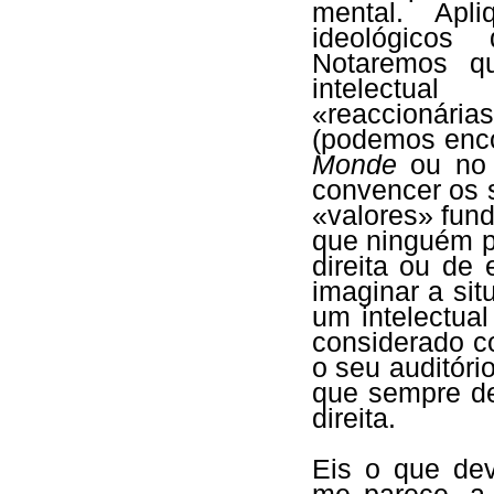
mental. Apl
ideológicos
Notaremos q
intelectua
«reaccionári
(podemos encon
Monde
ou n
convencer os s
«valores» fun
que ninguém p
direita ou de 
imaginar a sit
um intelectua
considerado c
o seu auditóri
que sempre de
direita.
Eis o que deve