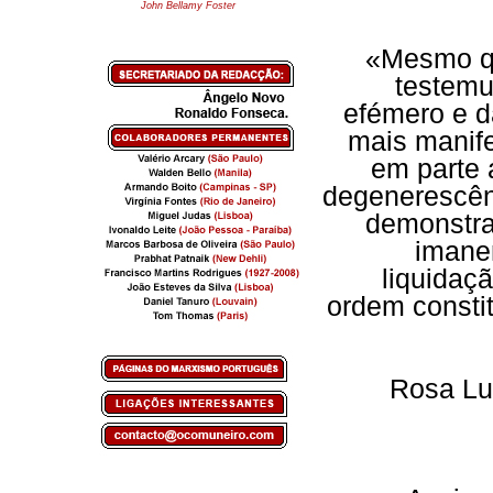
John Bellamy Foster
«Mesmo qu
testemu
efémero e d
mais manife
em parte 
degenerescênc
demonstra
imanen
liquidaç
ordem consti
Rosa Lu