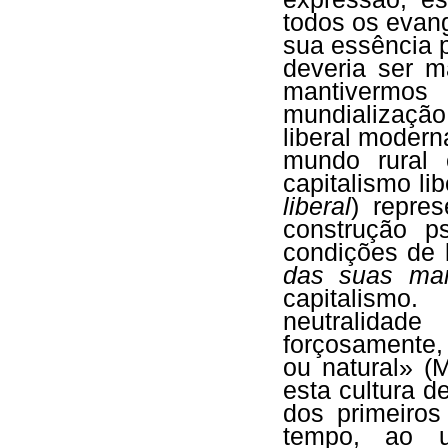
todos os evang
sua essência 
deveria ser m
mantivermo
mundialização 
liberal moderna
mundo rural 
capitalismo lib
liberal
) repres
construção p
condições de 
das suas man
capitalismo
neutralidade
forçosamente,
ou natural» (
esta cultura 
dos primeiros
tempo, ao un