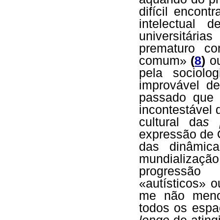
difícil encont
intelectual 
universitári
prematuro co
comum»
(
8
)
ou
pela sociol
improvável d
passado que 
incontestável 
cultural da
s 
expressão de O
das dinâmica
mundialização 
progressão
«autísticos» 
me não menos
todos os espa