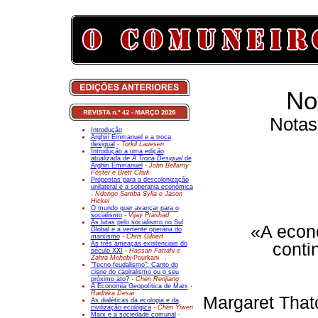
No
Notas
Introdução
Arghiri Emmanuel e a troca
desigual
- Torkil Lauesen
Introdução a uma edição
atualizada de
A Troca Desigual
de
Arghiri Emmanuel
- John Bellamy
Foster e Brett Clark
Propostas para a descolonização
unilateral e a soberania económica
- Ndongo Samba Sylla e Jason
Hickel
O mundo quer avançar para o
socialismo
- Vijay Prashad
As lutas pelo socialismo no Sul
«A econ
Global e a vertente operária do
marxismo
- Chris Gilbert
As três ameaças existenciais do
conti
século XXI
- Hassan Fattahi e
Zahra Mohebi-
Pourkani
"Tecno-feudalismo": Canto do
cisne do capitalismo ou o seu
próximo ato?
- Chen Renjiang
A Economia Geopolítica de Marx
-
Radhika Desai
Margaret That
As dialéticas da ecologia e da
civilização ecológica
- Chen Yiwen
Marx e a sociedade comunal
-