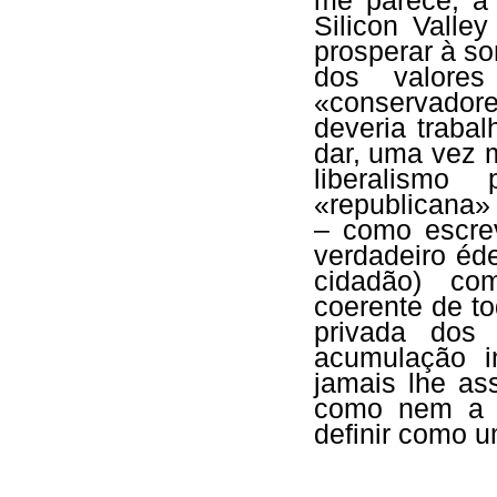
me parece, a
Silicon Valle
prosperar à s
dos valores
«conservadore
deveria traba
dar, uma vez m
liberalismo
«republicana» 
– como escr
verdadeiro éd
cidadão) co
coerente de t
privada dos
acumulação i
jamais lhe as
como nem a 
definir como 