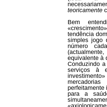
necessariamen
teoricamente
c
Bem entend
«crescimento»
tendência dom
simples jogo 
número cad
(actualmente
equivalente à
Conduzindo a 
serviços à 
investimento
mercadoria
perfeitamente 
para a saúd
simultaneame
«axiologicame