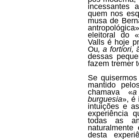
incessantes 
quem nos esq
musa de Berna
antropológica
eleitoral do 
Valls é hoje p
Ou
, a fortiori,
à
dessas peque
fazem tremer t
Se quisermos
mantido pel
chamava «
a
burguesia
», é
intuições e a
experiência q
todas as am
naturalmente 
desta experi