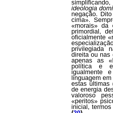
simplificand
ideologia dom
negação. Dit
cima». Sempre
«morais» da 
primordial, d
oficialmente 
especializaçã
privilegiada
direita ou na
apenas as «
política e 
igualmente 
linguagem em 
estas últimas
de energia de
valoroso pe
«peritos» psi
inicial, termo
(
20
)
.