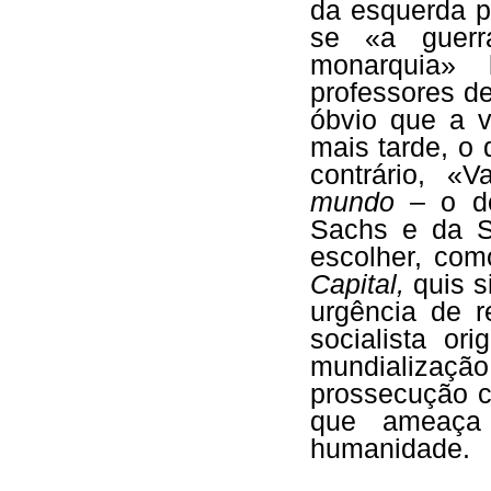
da esquerda pr
se «a guerr
monarquia»
professores d
óbvio que a v
mais tarde, o 
contrário, «
mundo
– o do
Sachs e da Si
escolher, com
Capital,
quis s
urgência de r
socialista or
mundializaçã
prossecução c
que ameaça 
humanidade.