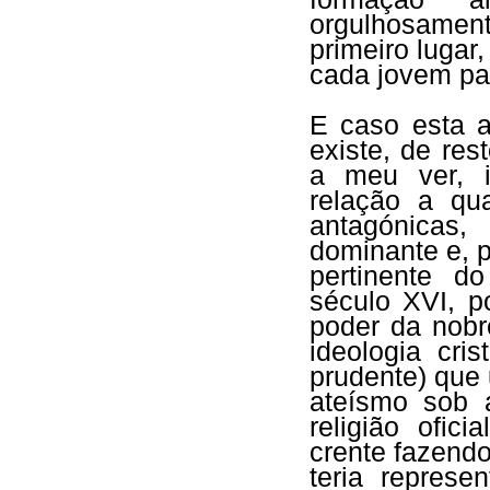
orgulhosamen
primeiro lugar
cada jovem par
E caso esta a
existe, de res
a meu ver, i
relação a qu
antagónicas
dominante e, p
pertinente d
século XVI, p
poder da nobr
ideologia cri
prudente) que
ateísmo sob 
religião ofic
crente fazendo
teria represe