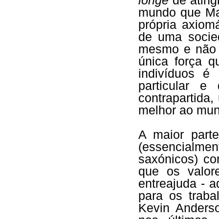
longe
de ating
mundo que Mar
própria axiomá
de uma socie
mesmo e não 
única força 
indivíduos é
particular e
contrapartida,
melhor ao mun
A maior part
(essencialme
saxónicos) co
que os valo
entreajuda - a
para os traba
Kevin Ander