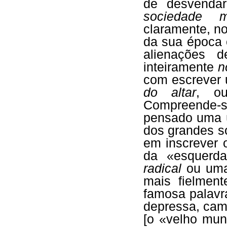
de desvenda
sociedade m
claramente, no
da sua época 
alienações 
inteiramente
n
com escrever 
do altar
, o
Compreende-
pensado uma ú
dos grandes so
em inscrever 
da «esquerd
radical
ou um
mais fielment
famosa palavr
depressa, ca
[o «velho mun