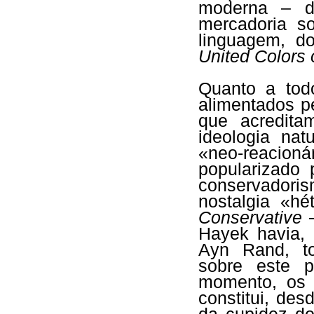
moderna – d
mercadoria s
linguagem, d
United Colors
Quanto a todo
alimentados pe
que acredita
ideologia nat
«neo-reacio
popularizado
conservadori
nostalgia «hé
Conservative
–
Hayek havia, 
Ayn Rand, to
sobre este p
momento, os s
constitui, des