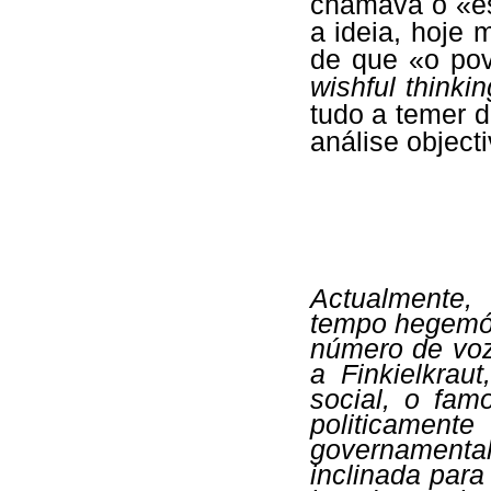
chamava o «es
a ideia, hoje 
de que «o pov
wishful thinkin
tudo a temer d
análise object
Actualmente, 
tempo hegemó
número de vo
a Finkielkra
social, o fa
politicamen
governamental
inclinada para