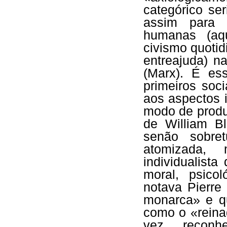
categórico se
assim para 
humanas (aq
civismo quotid
entreajuda) n
(Marx). É es
primeiros soc
aos aspectos 
modo de produ
de William Bl
senão sobre
atomizada, 
individualista
moral, psico
notava Pierre
monarca» e qu
como o «reina
vez recon