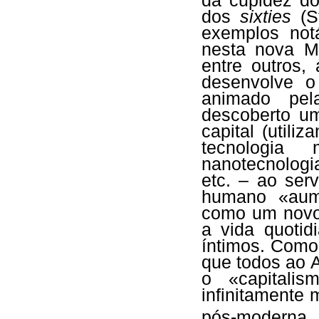
da cupidez do
dos
sixties
(St
exemplos not
nesta nova M
entre outros,
desenvolve o 
animado pel
descoberto um
capital (utili
tecnologia 
nanotecnologias
etc. – ao serv
humano «aume
como um novo 
a vida quoti
íntimos. Como
que todos ao 
o «capitali
infinitamente 
pós-moderna,