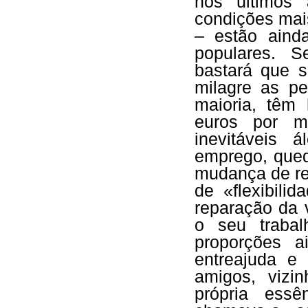
nos últimos
condições mai
– estão aind
populares. S
bastará que s
milagre as p
maioria, têm
euros por
inevitáveis 
emprego, qued
mudança de res
de «flexibilid
reparação da v
o seu trabal
proporções a
entreajuda e 
amigos, vizi
própria ess