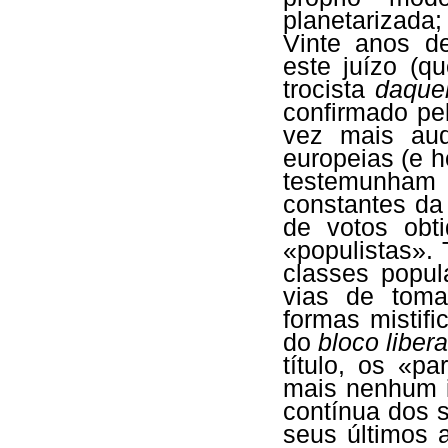
planetarizada
Vinte anos d
este juízo (q
trocista
daque
confirmado pe
vez mais aud
europeias (e 
testemunha
constantes da
de votos obti
«populistas».
classes popul
vias de toma
formas mistif
do
bloco libera
título, os «p
mais nenhum i
contínua dos 
seus últimos 