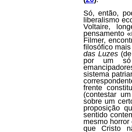
Só, então, p
liberalismo e
Voltaire, lo
pensamento «
Filmer, encont
filosófico mais
das Luzes
(de
por um só 
emancipador
sistema patria
corresponden
frente constit
(contestar um
sobre um cert
proposição qu
sentido conte
mesmo horror c
que Cristo n