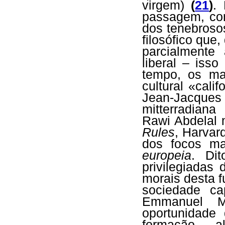
virgem)
(
21
)
.
passagem, com
dos tenebroso
filosófico que
parcialmente 
liberal – iss
tempo, os mag
cultural «cali
Jean-Jacque
mitterradian
Rawi Abdelal
Rules
, Harvar
dos focos ma
europeia
. Di
privilegiadas 
morais desta 
sociedade cap
Emmanuel M
oportunidade
formação a