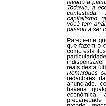
levado a palma
Todavia, a e
contestada.
capitalismo, 
você tem anal
passou a ser 
Parece-me que
que fazem o c
como esta ilu
particularidad
indispensáve
reais desta úl
Remarques su
redactores 
anunciado, c
haveria qual
económica,
precariedade
próprio mod