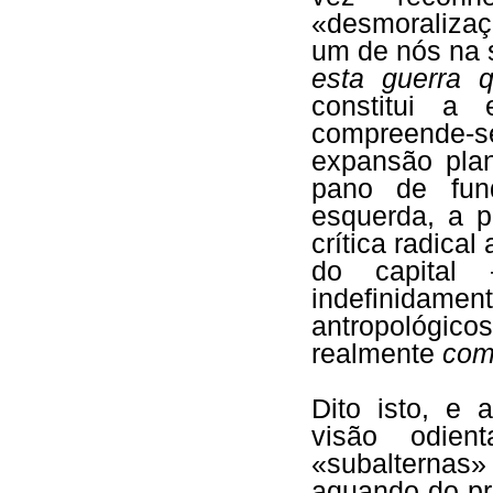
«desmoraliza
um de nós na 
esta guerra q
constitui a 
compreende-
expansão plan
pano de fund
esquerda, a p
crítica radica
do capital
indefinidame
antropológico
realmente
co
Dito isto, e
visão odien
«subalternas» 
aquando do pr