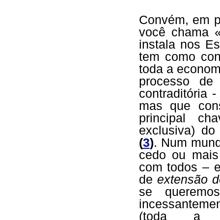
Convém, em pr
você chama «
instala nos E
tem como cond
toda a economi
processo de 
contraditória
mas que const
principal ch
exclusiva) d
(
3
)
. Num mund
cedo ou mais 
com todos – e
de
extensão d
se queremos
incessantemen
(toda a a