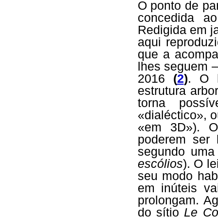
O ponto de par
concedida ao
Redigida em ja
aqui reproduz
que a acompa
lhes seguem –
2016
(
2
)
. O 
estrutura arbo
torna poss
«dialéctico», 
«em 3D»). Os
poderem ser 
segundo uma 
escólios
). O l
seu modo habi
em inúteis va
prolongam. Ag
do sítio
Le Co