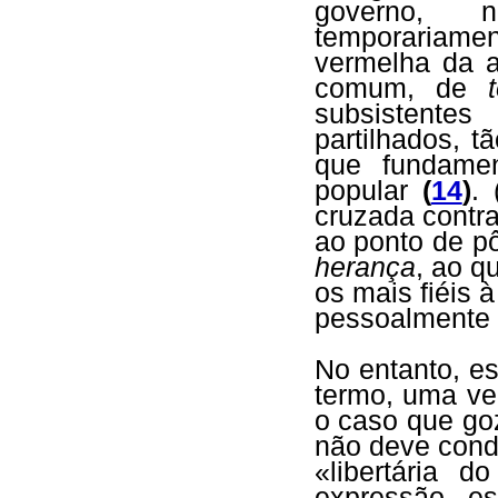
governo, 
temporariame
vermelha da 
comum, de
subsistent
partilhados, 
que fundamen
popular
(
14
)
. 
cruzada contr
ao ponto de p
herança
, ao q
os mais fiéis
pessoalmente 
No entanto, es
termo, uma ve
o caso que go
não deve condu
«libertária d
expressão, e