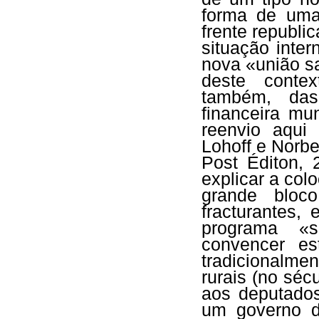
forma de uma
frente republi
situação inter
nova «união 
deste contex
também, da
financeira mu
reenvio aqui
Lohoff e Norb
Post Éditon,
explicar a col
grande bloco
fracturantes,
programa «so
convencer es
tradicionalmen
rurais (no sé
aos deputados
um governo d