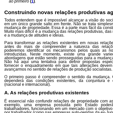
ao primeiro
(
1
)
.
Construindo novas relações produtivas a
Todos entendem que é impossível alcançar a visão do soci
em um único grande salto em frente. Não se trata simple
mudança de propriedade. Essa é a parte mais fácil da con
Muito mais difícil é a mudança das relações produtivas, das 
e a mudança de atitudes e ideias.
Para transformar as relações existentes em novas relaçõe
antes do mais de compreender a natureza das relaçõe
poderemos identificar os mecanismos pelos quais as n
introduzidas. Neste momento, existe uma grande vari
abordagens que estão sendo prosseguidas para a mudança 
Não há aqui uma tentativa para definir propostas espe
fornecer o enquadramento em que tais alterações devem
avançarmos no sentido de relações de produção socialistas.
O primeiro passo é compreender o sentido da mudança. 
dependerá das condições existentes, da conjuntura e 
(nacional e internacional).
A. As relações produtivas existentes
É essencial não confundir relações de propriedade com as
exemplo, uma empresa possuída pelo Estado poderá 
trabalhadores, funcionando em um mercado com o objetivo 
por trabalhador (como nas empresas auto-geridas da ex-Jug