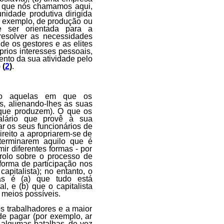
 a que nós chamamos aqui,
nidade produtiva dirigida
r exemplo, de produção ou
 ser orientada para a
esolver as necessidades
de os gestores e as elites
rios interesses pessoais,
ento da sua atividade pelo
)
(
2
)
.
omo aquelas em que os
s, alienando-lhes as suas
 que produzem). O que os
alário que provê à sua
ar os seus funcionários de
ireito a apropriarem-se de
terminarem aquilo que é
r diferentes formas - por
rolo sobre o processo de
forma de participação nos
apitalista); no entanto, o
stas é (a) que tudo está
, e (b) que o capitalista
 meios possíveis.
s trabalhadores e a maior
 de pagar (por exemplo, ar
 algumas batalhas, de vez