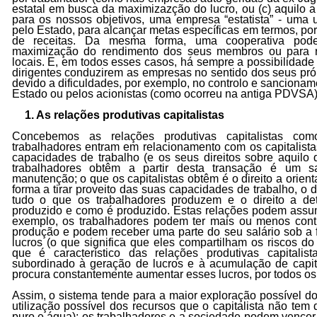
estatal em busca da maximizazção do lucro, ou (c) aquilo
para os nossos objetivos, uma empresa “estatista” - uma u
pelo Estado, para alcançar metas específicas em termos, po
de receitas. Da mesma forma, uma cooperativa pode
maximização do rendimento dos seus membros ou para r
locais. E, em todos esses casos, há sempre a possibilidade 
dirigentes conduzirem as empresas no sentido dos seus próp
devido a dificuldades, por exemplo, no controlo e sancionam
Estado ou pelos acionistas (como ocorreu na antiga PDVSA
1. As relações produtivas capitalistas
Concebemos as relações produtivas capitalistas c
trabalhadores entram em relacionamento com os capitalista
capacidades de trabalho (e os seus direitos sobre aquilo
trabalhadores obtêm a partir desta transação é um s
manutenção; o que os capitalistas obtêm é o direito a orient
forma a tirar proveito das suas capacidades de trabalho, o d
tudo o que os trabalhadores produzem e o direito a de
produzido e como é produzido. Estas relações podem assumi
exemplo, os trabalhadores podem ter mais ou menos cont
produção e podem receber uma parte do seu salário sob a 
lucros (o que significa que eles compartilham os riscos do c
que é característico das relações produtivas capitali
subordinado à geração de lucros e à acumulação de capital
procura constantemente aumentar esses lucros, por todos os
Assim, o sistema tende para a maior exploração possível do
utilização possível dos recursos que o capitalista não tem
puro e água); os trabalhadores e a sociedade podem vencer