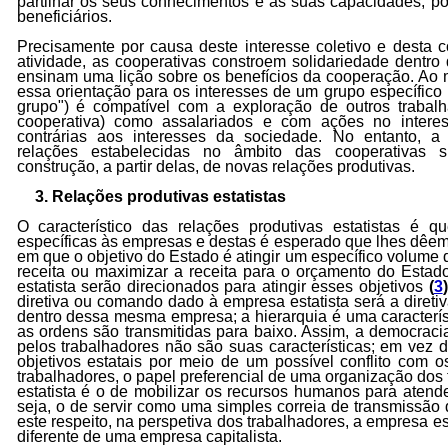
partilhar os seus conhecimentos e as suas capacidades, po
beneficiários.
Precisamente por causa deste interesse coletivo e desta 
atividade, as cooperativas constroem solidariedade dentro
ensinam uma lição sobre os benefícios da cooperação. Ao 
essa orientação para os interesses de um grupo específico 
grupo") é compatível com a exploração de outros traba
cooperativa) como assalariados e com ações no inter
contrárias aos interesses da sociedade. No entanto, a
relações estabelecidas no âmbito das cooperativas 
construção, a partir delas, de novas relações produtivas.
3. Relações produtivas estatistas
O característico das relações produtivas estatistas é q
específicas às empresas e destas é esperado que lhes dêe
em que o objetivo do Estado é atingir um específico volume
receita ou maximizar a receita para o orçamento do Estad
estatista serão direcionados para atingir esses objetivos
(
3
)
diretiva ou comando dado à empresa estatista será a direti
dentro dessa mesma empresa; a hierarquia é uma característ
as ordens são transmitidas para baixo. Assim, a democrac
pelos trabalhadores não são suas características; em vez 
objetivos estatais por meio de um possível conflito com os
trabalhadores, o papel preferencial de uma organização dos
estatista é o de mobilizar os recursos humanos para atend
seja, o de servir como uma simples correia de transmissão 
este respeito, na perspetiva dos trabalhadores, a empresa es
diferente de uma empresa capitalista.