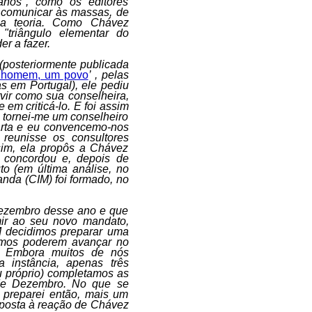
 anos", como os editores
 comunicar às massas, de
 a teoria. Como Chávez
"triângulo elementar do
er a fazer.
(posteriormente publicada
homem, um povo
’ , pelas
s em Portugal), ele pediu
vir como sua conselheira,
em criticá-lo. E foi assim
, tornei-me um conselheiro
arta e eu convencemo-nos
reunisse os consultores
sim, ela propôs a Chávez
e concordou e, depois de
to (em última análise, no
anda (CIM) foi formado, no
Dezembro desse ano e que
mir ao seu novo mandato,
M decidimos preparar uma
íamos poderem avançar no
. Embora muitos de nós
a instância, apenas três
u próprio) completamos as
 de Dezembro. No que se
 preparei então, mais um
posta à reação de Chávez