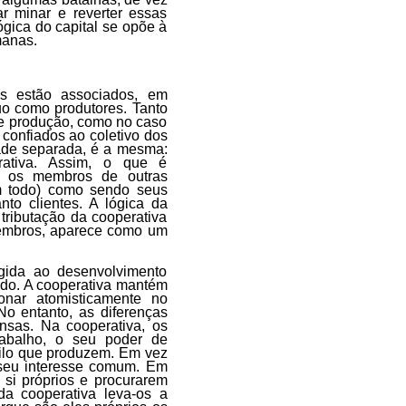
r minar e reverter essas
ógica do capital se opõe à
manas.
es estão associados, em
uo como produtores. Tanto
e produção, como no caso
confiados ao coletivo dos
dade separada, é a mesma:
ativa. Assim, o que é
ra os membros de outras
m todo) como sendo seus
nto clientes. A lógica da
 tributação da cooperativa
 membros, aparece como um
igida ao desenvolvimento
do. A cooperativa mantém
onar atomisticamente no
o entanto, as diferenças
nsas. Na cooperativa, os
rabalho, o seu poder de
uilo que produzem. Em vez
seu interesse comum. Em
si próprios e procurarem
da cooperativa leva-os a