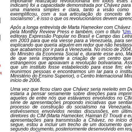
importante realização revolucionária em todos estes
indicam) foi a capacidade demonstrada por Chávez para
uma maneira simples e clara, tanto a visão como
exemplificou, com a sua articulação do conceito de 
socialismo", é isso o que os revolucionários devem aprend
Após a longa entrevista de Marta Harnecker com Chávez 
pela Monthly Review Press e também, com o título ‘
Um 
editoras Expressão Popular no Brasil e Campo das Letra
em 2003 para que ela viesse para a Venezuela, para ser
explicando que queria alguém em redor que não hesitasse 
que acabamos por ir para a Venezuela. No início de 2004
do Ministro da Economia Social e, durante esse ano, M
de que seria importante a criação de um centro que 
estrangeiros que apoiavam a revolução bolivariana. As
que um instituto fosse estabelecido para esse fim; el
reunirmos pessoas e encontrarmos um lar para o institu
Ministério do Ensino Superior), o Centro Internacional Mir
início de 2006.
Uma vez que ficou claro que Chávez seria reeleito em 
estaria a pensar seriamente sobre direções para impri
aqueles de entre nós que estávamos envolvidos no CI
série de apresentações propondo iniciativas que sent
processo de construção do socialismo na Venezuela
estivéssemos envolvidos nestas discussões, em últim
diretores do CIM (Marta Harnecker, Haiman El Troudi e e
apresentações para transmissão a Chávez, no início
segue, estou a incluir um trecho de um documento que
segundo documento, posteriormente desenvolvido em res