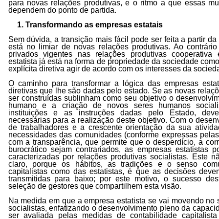
para novas relações produtivas, e o ritmo a que essas mu
dependem do ponto de partida.
1. Transformando as empresas estatais
Sem dúvida, a transição mais fácil pode ser feita a partir da
está no limiar de novas relações produtivas. Ao contrário 
privados vigentes nas relações produtivas cooperativa 
estatista já está na forma de propriedade da sociedade com
explícita diretiva agir de acordo com os interesses da soci
O caminho para transformar a lógica das empresas estatis
diretivas que lhe são dadas pelo estado. Se as novas relaç
ser construídas sublinham como seu objetivo o desenvolvime
humano e a criação de novos seres humanos socialis
instituições e as instruções dadas pelo Estado, dev
necessárias para a realização deste objetivo. Com o dese
de trabalhadores e a crescente orientação da sua ativida
necessidades das comunidades (conforme expressas pelas
com a transparência, que permite que o desperdício, a corr
burocrático sejam contrariados, as empresas estatistas
caracterizadas por relações produtivas socialistas. Este n
claro, porque os hábitos, as tradições e o senso co
capitalistas como das estatistas, é que as decisões dev
transmitidas para baixo; por este motivo, o sucesso d
seleção de gestores que compartilhem esta visão.
Na medida em que a empresa estatista se vai movendo no s
socialistas, enfatizando o desenvolvimento pleno da capac
ser avaliada pelas medidas de contabilidade capitalista 