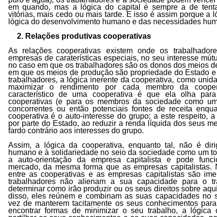
em quando, mas a lógica do capital é sempre a de tenta
vitórias, mais cedo ou mais tarde. E isso é assim porque a l
lógica do desenvolvimento humano e das necessidades hu
2. Relações produtivas cooperativas
As relações cooperativas existem onde os trabalhador
empresas de caraterísticas especiais, no seu interesse mút
no caso em que os trabalhadores são os donos dos meios d
em que os meios de produção são propriedade do Estado e 
trabalhadores, a lógica inerente da cooperativa, como uni
maximizar o rendimento por cada membro da cooper
característico de uma cooperativa é que ela olha pa
cooperativas (e para os membros da sociedade como u
concorrentes ou então potenciais fontes de receita enqua
cooperativa é o auto-interesse do grupo; a este respeito, a
por parte do Estado, ao reduzir a renda líquida dos seus
fardo contrário aos interesses do grupo.
Assim, a lógica da cooperativa, enquanto tal, não é dir
humano e à solidariedade no seio da sociedade como um to
a auto-orientação da empresa capitalista e pode funci
mercado, da mesma forma que as empresas capitalistas. N
entre as cooperativas e as empresas capitalistas são ime
trabalhadores não alienam a sua capacidade para o t
determinar como irão produzir ou os seus direitos sobre aq
disso, eles reúnem e combinam as suas capacidades no 
vez de manterem tacitamente os seus conhecimentos para 
encontrar formas de minimizar o seu trabalho, a lógica 