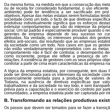
Da mesma forma, na medida em que a consecução das meta
ou de receita for considerado fundamental, o uso eficiente
ambiente) pode ter tendência a ser sacrificado em pro
objetivos. Apesar das metas estatais serem formuladas tendo
sociedade como um todo, o facto de que diretivas específi
produtivas individualmente significa que os esforços dest
estimular comportamentos que são do interesse da própri
social. Um tal padrão é especialmente provável quando o re
gerentes de empresa depende do seu sucesso no cum
atribuídas. Na verdade, os interesses privados dos gesto
efeitos anti-sociais, daí resultando que as empresas estati
da sociedade como um todo. Nos casos em que os gestores
não estão verdadeiramente comprometidos com as metas
comportamento não é fácil de controlar, o desempenho d
como incoerente, porque ele reflete a presença de um 
relações. A existência de gestores com os seus próprios obje
controlar a partir de cima eram características da empresa n
A lógica da empresa estatista, por conseguinte, tem duas f
pode ser direcionada para os interesses da sociedade com
essencialmente orientada para a produção de valores d
Todavia, na ausência de diretivas específicas que val
trabalhadores e da sociedade no seu todo, e sem transpar
prévia para a capacitação e o exercício do controlo por par
comunidades, a empresa estatista pode ser capturada por int
B. Transformando as relações produtivas exis
Os passos que devem ser tomados para se fazer a transiçã