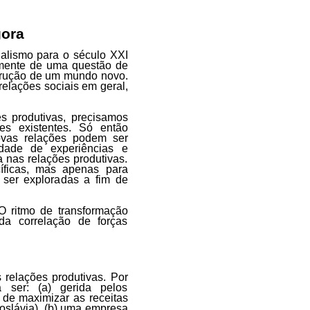
gora
alismo para o século XXI
smente de uma questão de
strução de um mundo novo.
relações sociais em geral,
s produtivas, precisamos
s existentes. Só então
ovas relações podem ser
edade de experiências e
nas relações produtivas.
cíficas, mas apenas para
 ser exploradas a fim de
O ritmo de transformação
da correlação de forças
 relações produtivas. Por
ser: (a) gerida pelos
de maximizar as receitas
oslávia), (b) uma empresa