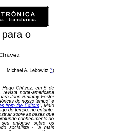
para o
 Chávez
Michael A. Lebowitz (
*
)
e Hugo Chávez, em 5 de
revista norte-americana
para John Bellamy Foster
tóricas do nosso tempo" e
es from the Editors
", Maio
ngo do tempo, no entanto,
struir sobre as bases que
 profundo conhecimento do
o seu enfoque sobre os
o socialista - "a mais