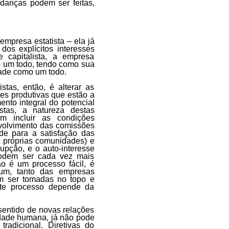
danças podem ser feitas,
 empresa estatista – ela já
dos explícitos interesses
e capitalista, a empresa
o um todo, tendo como sua
edade como um todo.
tas, então, é alterar as
ões produtivas que estão a
nto integral do potencial
tas, a natureza destas
em incluir as condições
nvolvimento das comissões
de para a satisfação das
 próprias comunidades) e
upção, e o auto-interesse
 podem ser cada vez mais
ão é um processo fácil, é
mum, tanto das empresas
em ser tomadas no topo e
este processo depende da
entido de novas relações
idade humana, já não pode
tradicional. Diretivas do