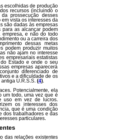
s escolhidas de produção
 dos recursos (incluindo o
l da prossecução desses
 em vista os interesses da
cas são dadas às empresas
as para as alcançar podem
a empresa, e não do todo
ndimento ou a carreira dos
primento dessas metas
res podem produzir muitos
stas não ajam no interesse
 empresariais estatistas
 do Estado e onde o seu
essas empresas aparecerá
conjunto diferenciado de
tivos e a dificuldade de os
a antiga U.R.S.S.
(
4
)
.
aces. Potencialmente, ela
o um todo, uma vez que é
e uso em vez de lucros.
orizem os interesses dos
ência, que é uma condição
te dos trabalhadores e das
eresses particulares.
tentes
o das relações existentes