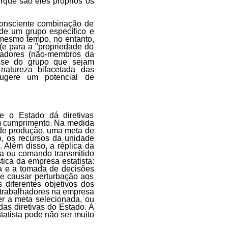
rque são eles próprios os
consciente combinação de
 de um grupo específico e
mesmo tempo, no entanto,
(e para a "propriedade do
lhadores (não-membros da
esse do grupo que sejam
 natureza bifacetada das
sugere um potencial de
ue o Estado dá diretivas
m cumprimento. Na medida
 de produção, uma meta de
o, os recursos da unidade
. Além disso, a réplica da
va ou comando transmitido
ica da empresa estatista:
ia e a tomada de decisões
de causar perturbação aos
 diferentes objetivos dos
 trabalhadores na empresa
er a meta selecionada, ou
das diretivas do Estado. A
tatista pode não ser muito