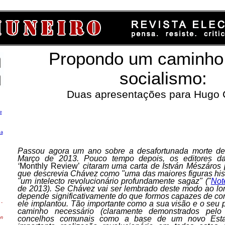
Propondo um caminho 
socialismo:
Duas apresentações para Hugo
e
ca
Passou agora um ano sobre a desafortunada morte d
Março de 2013. Pouco tempo depois, os editores da 
‘
Monthly Review’
citaram uma carta de István Mészáros 
que descrevia Chávez como "uma das maiores figuras his
"um intelecto revolucionário profundamente sagaz" ("
Not
de 2013). Se Chávez vai ser lembrado deste modo ao lo
depende significativamente do que formos capazes de con
ele implantou. Tão importante como a sua visão e o seu
-
caminho necessário (claramente demonstrados pel
concelhos comunais como a base de um novo Estad
en