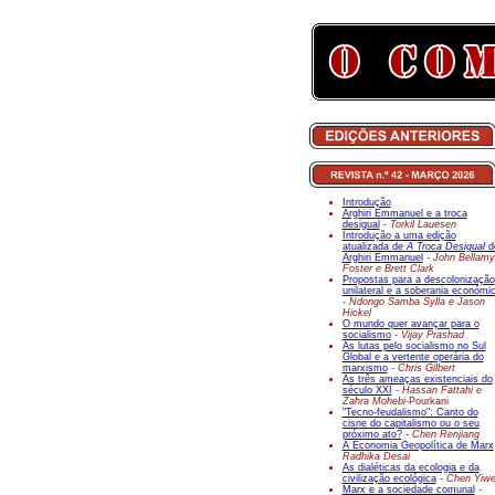
Introdução
Arghiri Emmanuel e a troca
desigual
- Torkil Lauesen
Introdução a uma edição
atualizada de
A Troca Desigual
d
Arghiri Emmanuel
- John Bellamy
Foster e Brett Clark
Propostas para a descolonização
unilateral e a soberania económi
- Ndongo Samba Sylla e Jason
Hickel
O mundo quer avançar para o
socialismo
- Vijay Prashad
As lutas pelo socialismo no Sul
Global e a vertente operária do
marxismo
- Chris Gilbert
As três ameaças existenciais do
século XXI
- Hassan Fattahi e
Zahra Mohebi-
Pourkani
"Tecno-feudalismo": Canto do
cisne do capitalismo ou o seu
próximo ato?
- Chen Renjiang
A Economia Geopolítica de Marx
Radhika Desai
As dialéticas da ecologia e da
civilização ecológica
- Chen Yiw
Marx e a sociedade comunal
-