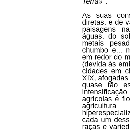
Terra»
".
As suas cons
diretas, e de v
paisagens na
águas, do so
metais pesad
chumbo e... m
em redor do m
(devida às em
cidades em cl
XIX, afogadas
quase tão e
intensificaçã
agrícolas e f
agricultu
hiperespecial
cada um dess
raças e varied