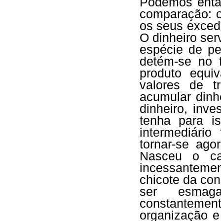
Podemos então
comparação: o
os seus exced
O dinheiro se
espécie de pe
detém-se no 
produto equiv
valores de t
acumular dinh
dinheiro, inv
tenha para i
intermediário
tornar-se ago
Nasceu o ca
incessantem
chicote da co
ser esmag
constantem
organização e