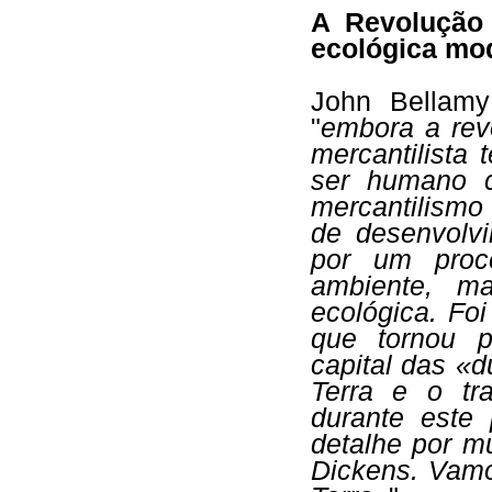
A Revolução 
ecológica mo
John Bellam
"
embora a rev
mercantilista
ser humano c
mercantilismo
de desenvolv
por um proc
ambiente, m
ecológica. Fo
que tornou p
capital das «d
Terra e o tr
durante este
detalhe por m
Dickens. Vamo