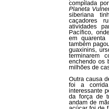
compilada por
Planeta Vulne
siberiana t
caçadores r
atividades p
Pacífico, ond
em quarenta 
também pagou 
guaxinins, ur
terminarem c
enchendo os b
milhões de cas
Outra causa d
foi a corri
interessante 
da força de t
andam de mãos
açúcar foi de 