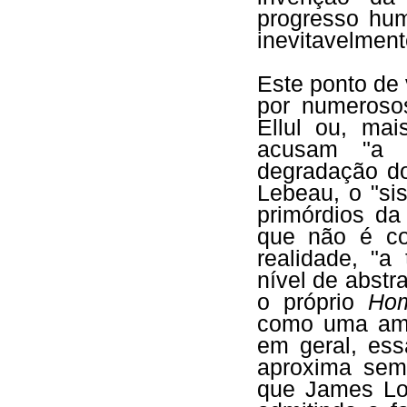
progresso huma
inevitavelment
Este ponto de 
por numeroso
Ellul ou, ma
acusam "a t
degradação do
Lebeau, o "si
primórdios da
que não é co
realidade, "a
nível de abstr
o próprio
Ho
como uma am
em geral, es
aproxima sem
que James Lov