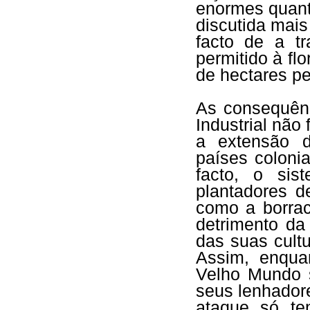
enormes quant
discutida mais
facto de a t
permitido à fl
de hectares pe
As consequênc
Industrial não
a extensão d
países coloni
facto, o sis
plantadores d
como a borrac
detrimento da
das suas cult
Assim, enqua
Velho Mundo s
seus lenhadore
ataque só te