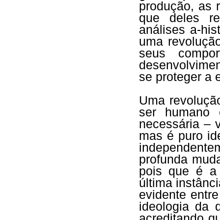
produção, as r
que deles r
análises a-hi
uma revolução 
seus compor
desenvolviment
se proteger a 
Uma revolução
ser humano e
necessária – v
mas é puro ide
independent
profunda mud
pois que é a 
última instânc
evidente entr
ideologia da 
acreditando 