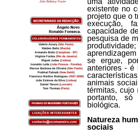
uma atividad
John Bellamy Foster
existente no 
projeto que o 
execução, f
capacidade de
pesquisa de m
produtividad
aprendizagem 
se ergue, po
anteriores - 
característic
animais socia
térmitas, cujo
portanto, só
biológica.
Natureza huma
sociais