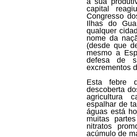
a sua produti
capital reag
Congresso do
Ilhas do Gua
qualquer cida
nome da naçã
(desde que d
mesmo a Espa
defesa de s
excrementos de
Esta febre 
descoberta dos
agricultura 
espalhar de t
águas está ho
muitas parte
nitratos pro
acúmulo de mat