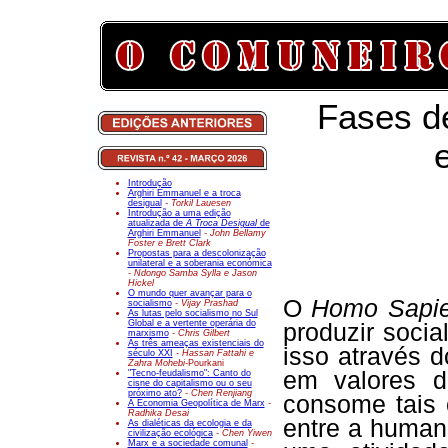
Fases d
Introdução
Arghiri Emmanuel e a troca
desigual
- Torkil Lauesen
Introdução a uma edição
atualizada de
A Troca Desigual
de
Arghiri Emmanuel
- John Bellamy
Foster e Brett Clark
Propostas para a descolonização
unilateral e a soberania económica
- Ndongo Samba Sylla e Jason
Hickel
O mundo quer avançar para o
O
Homo Sapi
socialismo
- Vijay Prashad
As lutas pelo socialismo no Sul
Global e a vertente operária do
produzir socia
marxismo
- Chris Gilbert
As três ameaças existenciais do
isso através d
século XXI
- Hassan Fattahi e
Zahra Mohebi-
Pourkani
em valores d
"Tecno-feudalismo": Canto do
cisne do capitalismo ou o seu
próximo ato?
- Chen Renjiang
consome tais 
A Economia Geopolítica de Marx
-
Radhika Desai
entre a human
As dialéticas da ecologia e da
civilização ecológica
- Chen Yiwen
Marx e a sociedade comunal
-