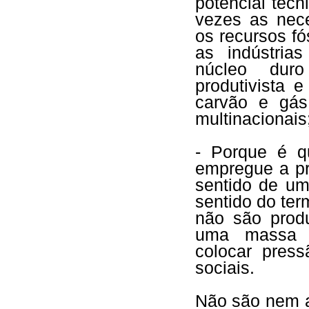
potencial técn
vezes as nec
os recursos fó
as indústria
núcleo duro
produtivista 
carvão e gás
multinacionais
- Porque é q
empregue a pr
sentido de um
sentido do ter
não são produ
uma massa c
colocar press
sociais.
Não são nem a