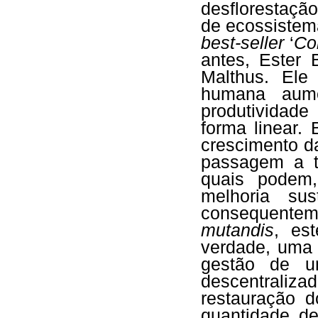
desflorestaçã
de ecossistem
best-seller
‘
Co
antes, Ester 
Malthus. Ele
humana aume
produtividad
forma linear.
crescimento d
passagem a té
quais podem,
melhoria sus
consequenteme
mutandis
, es
verdade, uma 
gestão de u
descentraliza
restauração 
quantidade d