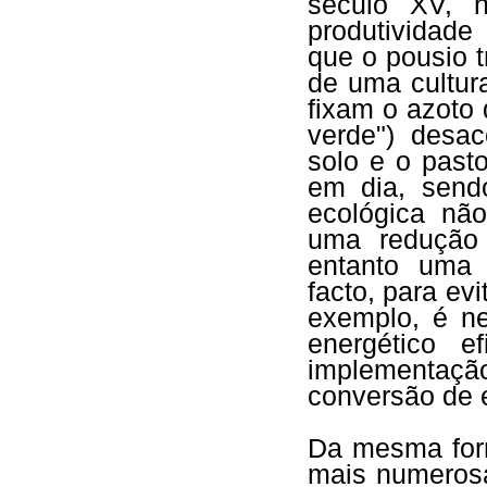
século XV, 
produtividade
que o pousio 
de uma cultur
fixam o azoto 
verde") desac
solo e o past
em dia, sendo
ecológica não
uma redução 
entanto uma 
facto, para ev
exemplo, é ne
energético e
implementaç
conversão de 
Da mesma for
mais numeros