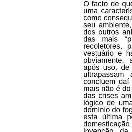
O facto de qu
uma caracterí
como consequê
seu ambiente,
dos outros a
das mais "pr
recoletores,
vestuário e h
obviamente, 
após uso, de 
ultrapassam 
concluem daí 
mais não é do
das crises am
lógico de um
domínio do fo
esta última 
domesticação
invenção da 