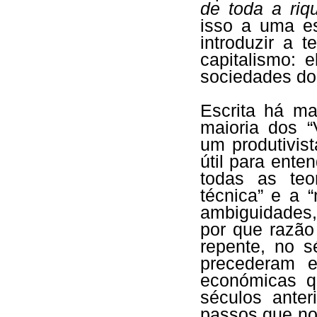
de toda a riq
isso a uma es
introduzir a 
capitalismo: 
sociedades do
Escrita há m
maioria dos 
um produtivis
útil para ent
todas as te
técnica” e a 
ambiguidades,
por que razão
repente, no s
precederam e 
económicas q
séculos anter
passos que no