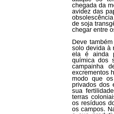
chegada da m
avidez das pa
obsolescência
de soja transg
chegar entre o
Deve também 
solo devida à 
ela é ainda 
química dos s
campainha de
excrementos h
modo que os 
privados dos 
sua fertilida
terras coloni
os resíduos d
os campos. Na