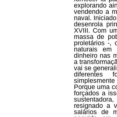
explorando ain
vendendo a ma
naval. Iniciado
desenrola pri
XVIII. Com um
massa de pob
proletários -,
naturais em
dinheiro nas 
a transformaç
vai se general
diferentes 
simplesmente
Porque uma coi
forçados a is
sustentador
resignado a v
salários de 