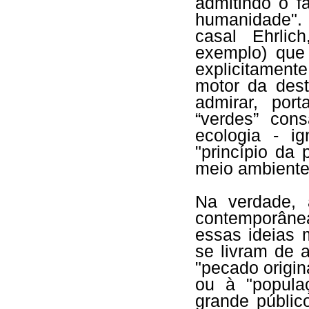
admitindo o f
humanidade". 
casal Ehrlic
exemplo) que
explicitament
motor da des
admirar, por
“verdes” con
ecologia - i
"princípio da
meio ambiente
Na verdade, 
contemporâne
essas ideias 
se livram de
"pecado origin
ou à "popula
grande públi