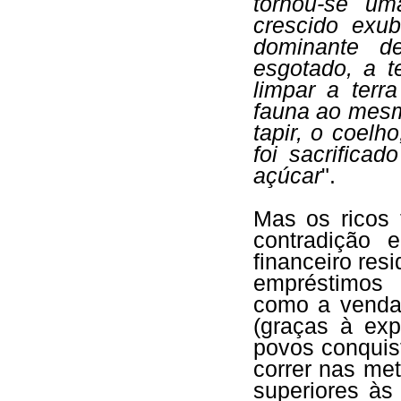
tornou-se um
crescido exub
dominante de
esgotado, a te
limpar a terr
fauna ao mesmo
tapir, o coel
foi sacrifica
açúcar
".
Mas os ricos
contradição e
financeiro res
empréstimos 
como a venda
(graças à exp
povos conquis
correr nas me
superiores às