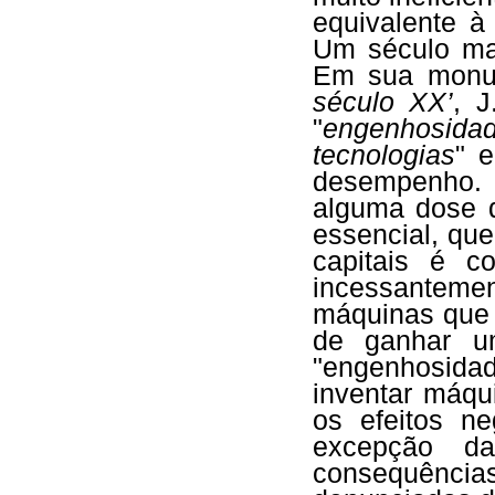
equivalente 
Um século mais
Em sua monu
século XX’
, J
"
engenhosid
tecnologias
" e
desempenho.
alguma dose 
essencial, que
capitais é c
incessantem
máquinas que 
de ganhar u
"engenhosida
inventar máqu
os efeitos ne
excepção da
consequênci