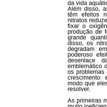
da vida aquátic
Além disso, a
têm efeitos 
nitratos redu
fixar o oxigê
produção de f
grande quant
disso, os nit
degradam em
poderoso efei
desenlace d
emblemático d
os problemas 
crescimento 
modo que eles
resolver.
As primeiras 
muito ineficie