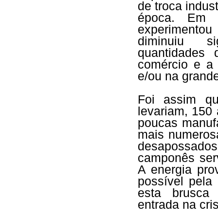
de troca indus
época. Em c
experimentou
diminuiu si
quantidades 
comércio e a 
e/ou na grande 
Foi assim q
levariam, 150 
poucas manufa
mais numerosa
desapossado
camponês serv
A energia pro
possível pela 
esta brusca
entrada na cri