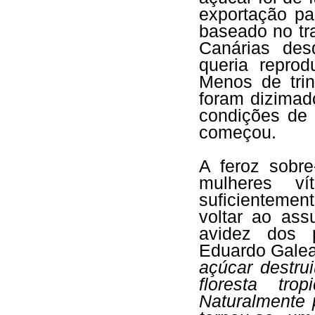
exportação p
baseado no tr
Canárias des
queria repro
Menos de trin
foram dizimad
condições de 
começou.
A feroz sobr
mulheres ví
suficienteme
voltar ao ass
avidez dos 
Eduardo Galea
açúcar destru
floresta tro
Naturalmente 