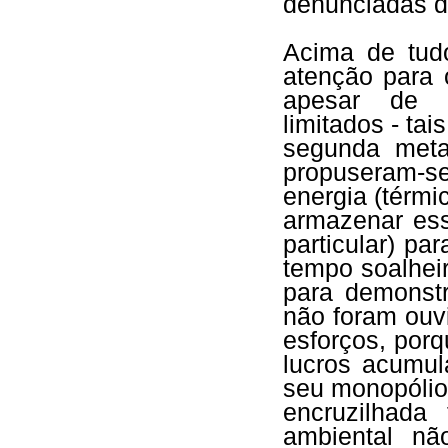
denunciadas de
Acima de tud
atenção para 
apesar de a
limitados - ta
segunda meta
propuseram-se
energia (térmi
armazenar ess
particular) pa
tempo soalhei
para demonstr
não foram ouv
esforços, por
lucros acumul
seu monopólio
encruzilhada
ambiental n