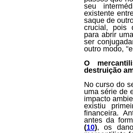
seu interméd
existente entr
saque de outro
crucial, pois
para abrir um
ser conjugada
outro modo, "e
O mercanti
destruição am
No curso do s
uma série de 
impacto ambien
existiu prim
financeira. A
antes da form
(
10
)
, os dano