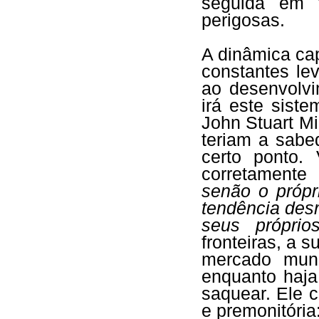
seguida em 
perigosas.
A dinâmica ca
constantes le
ao desenvolvi
irá este siste
John Stuart Mi
teriam a sabe
certo ponto.
corretamente
senão o própri
tendência des
seus próprios
fronteiras, a 
mercado mund
enquanto haja
saquear. Ele 
e premonitória: