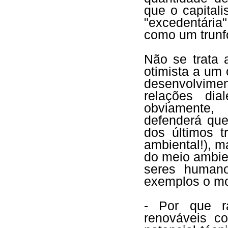
que o capita
"excedentária
como um trunfo
Não se trata
otimista a um 
desenvolvim
relações dia
obviamente,
defenderá que
dos últimos t
ambiental!), m
do meio ambie
seres humano
exemplos o mo
- Por que r
renováveis c