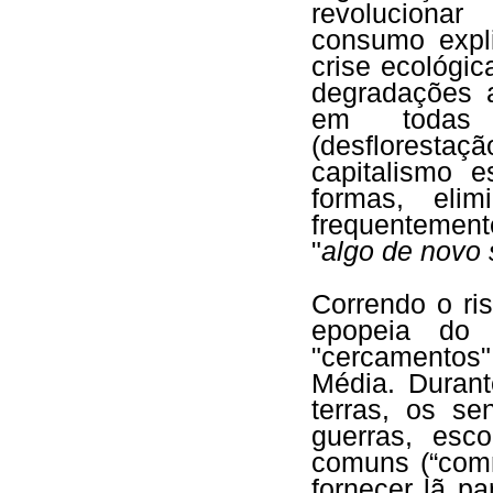
revoluciona
consumo expl
crise ecológi
degradações a
em todas a
(desfloresta
capitalismo 
formas, eli
frequentemen
"
algo de novo 
Correndo o ri
epopeia do
"cercamentos"
Média. Durant
terras, os se
guerras, esc
comuns (“comm
fornecer lã pa