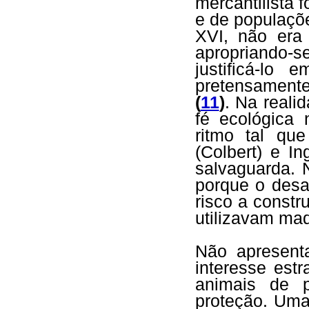
mercantilista 
e de populaçõe
XVI, não era
apropriando-
justificá-lo
pretensamente
(
11
)
. Na reali
fé ecológica
ritmo tal qu
(Colbert) e I
salvaguarda. 
porque o desa
risco a constr
utilizavam ma
Não apresent
interesse est
animais de 
proteção. Uma