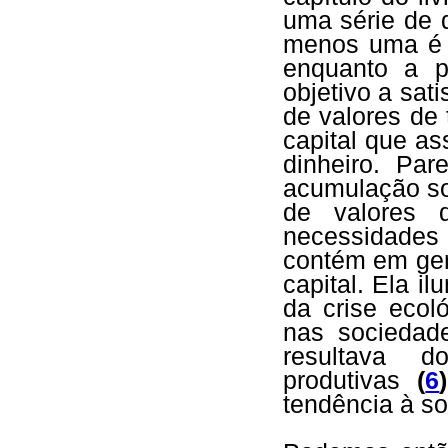
uma série de d
menos uma é e
enquanto a p
objetivo a sa
de valores de
capital que as
dinheiro. Par
acumulação so
de valores 
necessidades
contém em ger
capital. Ela i
da crise ecol
nas sociedade
resultava d
produtivas
(
6
)
tendência à s