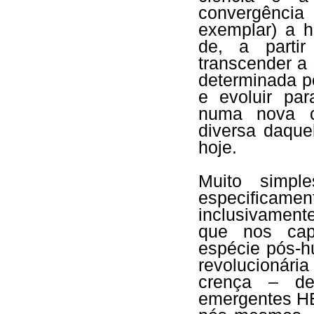
convergênci
exemplar) a 
de, a partir
transcender a
determinada p
e evoluir pa
numa nova c
diversa daque
hoje.
Muito simpl
especifica
inclusivament
que nos cap
espécie pós-
revolucionári
crença – de
emergentes HE