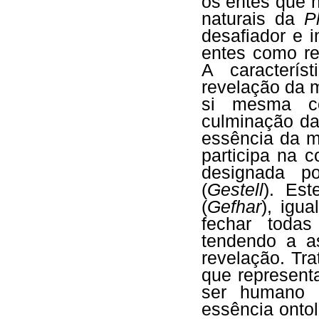
os entes que 
naturais da
P
desafiador e 
entes como re
A caracterís
revelação da 
si mesma co
culminação da
essência da m
participa na 
designada p
(
Gestell
). Est
(
Gefhar
), igu
fechar todas
tendendo a a
revelação. Tr
que represent
ser humano 
essência onto