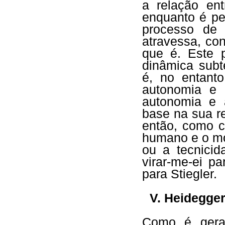
a relação en
enquanto é p
processo de 
atravessa, co
que é. Este 
dinâmica subt
é, no entant
autonomia e 
autonomia e 
base na sua r
então, como c
humano e o mo
ou a tecnicid
virar-me-ei p
para Stiegler.
V. Heidegger
Como é geral