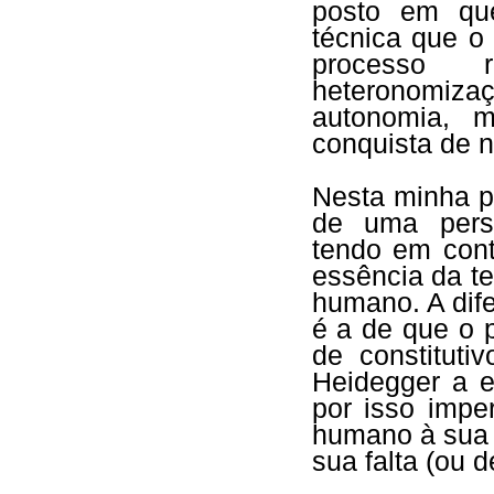
posto em que
técnica que o
processo 
heteronomiza
autonomia, 
conquista de 
Nesta minha pa
de uma persp
tendo em cont
essência da t
humano. A dife
é a de que o 
de constituti
Heidegger a 
por isso impe
humano à sua 
sua falta (ou d