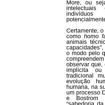
More, ou sej
intelectuai
indivíduos 
potencialmente
Certamente, o
como
homo f
animais técn
capacidades”,
o modo pelo q
compreende
observar que,
implícita o
tradicional 
evolução hu
humana, na su
um processo D
e Bostrom p
“sabedoria da