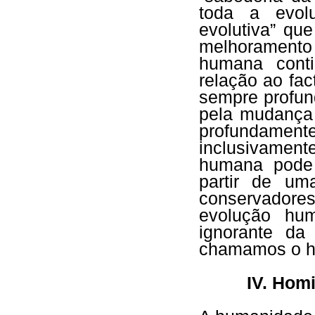
toda a evolu
evolutiva” qu
melhoramento
humana cont
relação ao fa
sempre profu
pela mudança 
profundamen
inclusivamen
humana pode
partir de um
conservadores
evolução hu
ignorante da
chamamos o 
IV. Homi