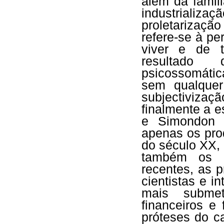
além da famil
industrializaçã
proletarizaç
refere-se à pe
viver e de 
resultado
psicossomátic
sem qualquer
subjectiviza
finalmente a 
e Simondon o
apenas os prod
do século XX, 
também os c
recentes, as p
cientistas e i
mais submet
financeiros e
próteses do c