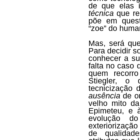
de que elas
técnica
que re
põe em quest
“zoe” do huma
Mas, será qu
Para decidir s
conhecer a su
falta no caso
quem recorro
Stiegler, o
tecnicização
ausência
de or
velho mito d
Epimeteu, e 
evolução 
exteriorizaçã
de qualidade