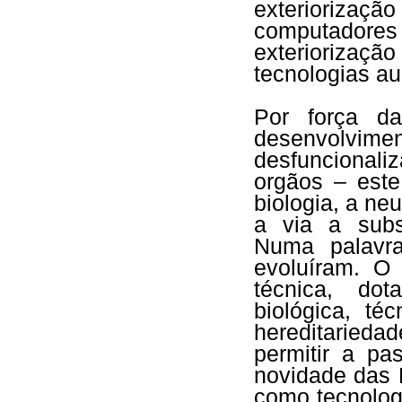
exterioriza
computador
exteriorização
tecnologias au
Por força da
desenvolvim
desfuncionali
orgãos – este
biologia, a ne
a via a subs
Numa palavra
evoluíram. 
técnica, do
biológica, té
hereditarieda
permitir a p
novidade das 
como tecnologi