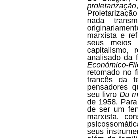
proletarização
Proletarizaçã
nada trans
originariamen
marxista e re
seus meios 
capitalismo,
analisado da 
Económico-Fil
retomado no f
francês da t
pensadores qu
seu livro
Du m
de 1958. Para
de ser um fen
marxista, co
psicossomáti
seus instrume