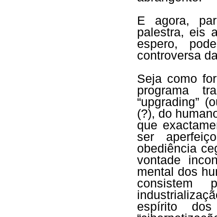
E agora, par
palestra, eis
espero, pode
controversa d
Seja como for
programa tr
“upgrading” (
(?), do human
que exactame
ser aperfei
obediência ce
vontade inco
mental dos hu
consistem p
industrializ
espírito d