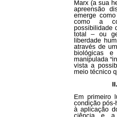
Marx (a sua he
apreensão di
emerge como 
como a con
possibilidade
total – ou g
liberdade hum
através de um
biológicas 
manipulada “i
vista a possi
meio técnico q
I
Em primeiro 
condição pós-
à aplicação d
ciência e a