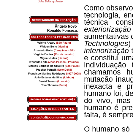
John Bellamy Foster
Como observou 
tecnologia, e
técnica con
exteriorização
aumentativas
Technologies
)
interiorização
t
e constitui u
individuação
chamamos hu
mutação inau
inexacta e p
humano foi, d
do vivo, mas
humano é pre
falta, é sempre
O humano só e