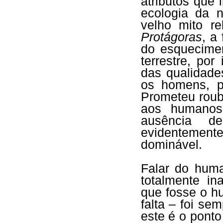
atributos que 
ecologia da 
velho mito r
Protágoras
, a
do esquecimen
terrestre, po
das qualidade
os homens, p
Prometeu roub
aos humanos
ausência de
evidentemente
dominável.
Falar do hum
totalmente in
que fosse o h
falta – foi se
este é o pont