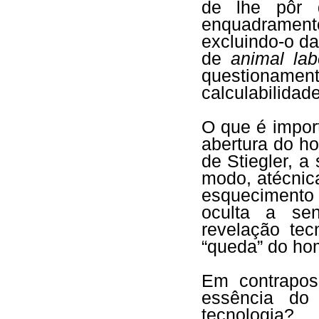
de lhe pôr 
enquadrament
excluindo-o da
de
animal lab
questioname
calculabilidade
O que é impor
abertura do h
de Stiegler, a
modo, atécnic
esquecimento 
oculta a sen
revelação tec
“queda” do ho
Em contrapos
essência d
tecnologia?