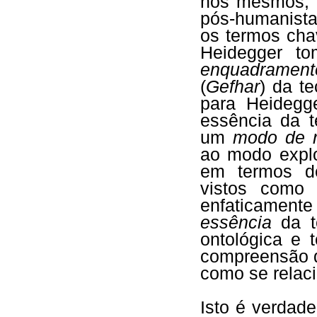
nós mesmos, n
pós-humanista
os termos ch
Heidegger to
enquadrament
(
Gefhar
) da t
para Heidegg
essência da 
um
modo de r
ao modo explo
em termos de
vistos como 
enfaticament
essência
da te
ontológica e
compreensão 
como se relac
Isto é verdade