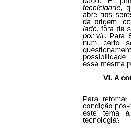
dado. É pri
tecnicidade
, 
abre aos seres
da origem: 
lado
, fora de 
por vir
. Para 
num certo s
questionament
possibilidade
essa mesma po
VI. A c
Para retoma
condição pós-
este tema à 
tecnologia?