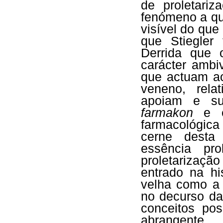
de proletari
fenómeno a qu
visível do que
que Stiegler
Derrida que 
carácter ambi
que actuam a
veneno, rel
apoiam e su
farmakon
e é 
farmacológic
cerne desta
essência pro
proletarizaçã
entrado na hi
velha como a
no decurso da
conceitos pos
abrangente.