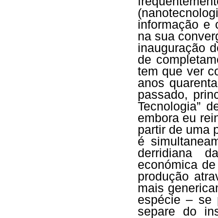
frequente
(nanotecnolo
informação e 
na sua conver
inauguração 
de completame
tem que ver c
anos quarenta
passado, prin
Tecnologia” 
embora eu rein
partir de uma 
é simultanea
derridiana d
económica de
produção atr
mais generica
espécie – se 
separe do in