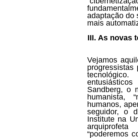
“cibernetizaç
fundamentalm
adaptação do 
mais automati
III. As novas
Vejamos aquil
progressistas
tecnológico
entusiástic
Sandberg, o m
humanista, 
humanos, ape
seguidor, o 
Institute na 
arquiprofet
“poderemos co