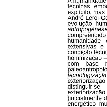
A humanidade 
técnicas, em
explícito, mas
André Leroi-G
evolução hum
antropogénes
compreendi
humanidade e
extensivas e
condição técn
hominização –
com base n
paleoantro
tecnologizaçã
exteriorizaç
distinguir-s
exterioriza
(inicialmente 
energético m