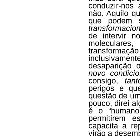
conduzir-nos
não. Aquilo 
que podem se
transformacion
de intervir 
moleculares
transforma
inclusivamen
desaparição
novo condicio
consigo,
tant
perigos e qu
questão de u
pouco, direi a
é o “humano”
permitirem 
capacita a r
virão a dese