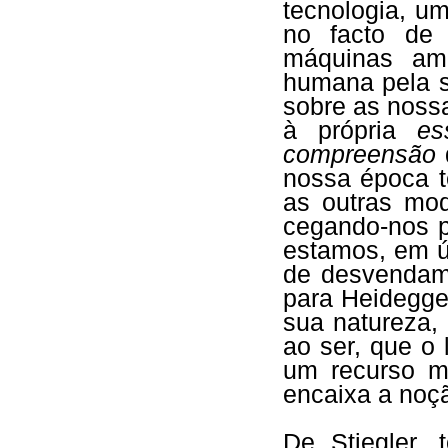
tecnologia, u
no facto de 
máquinas a
humana pela s
sobre as noss
à própria
es
compreensão
nossa época 
as outras mo
cegando-nos p
estamos, em ú
de desvendame
para Heidegge
sua natureza, 
ao ser, que o
um recurso ma
encaixa a noç
De Stiegler,