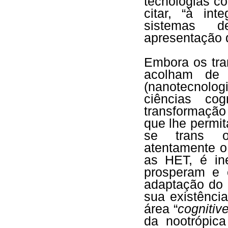
tecnologias co
citar, “à in
sistemas d
apresentação 
Embora os tra
acolham de 
(nanotecnolog
ciências cog
transformaçã
que lhe permit
se trans o
atentamente o
as HET, é in
prosperam e 
adaptação do 
sua existênci
área “
cogniti
da nootrópic