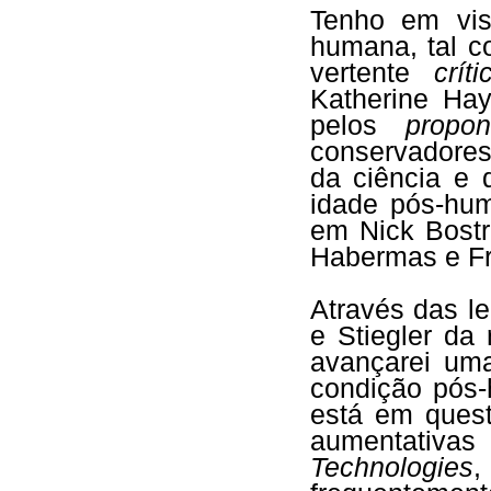
Tenho em vis
humana, tal c
vertente
críti
Katherine Hay
pelos
propon
conservadore
da ciência e 
idade pós-hu
em Nick Bost
Habermas e Fr
Através das l
e Stiegler da
avançarei uma
condição pós
está em ques
aumentati
Technologies
,