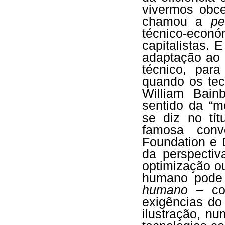
vivermos obc
chamou a
pe
técnico-econ
capitalistas.
adaptação ao 
técnico, par
quando os tec
William Bain
sentido da “
se diz no tít
famosa conv
Foundation e D
da perspectiv
optimização o
humano pode
humano
– c
exigências do
ilustração, n