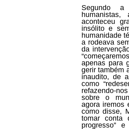
Segundo a o
humanistas,
aconteceu g
insólito e s
humanidade té
a rodeava sem
da intervençã
“começaremos
apenas para g
gerir também a
inaudito, de 
como “redese
refazendo-nos
sobre o mund
agora iremos 
como disse, M
tomar conta
progresso” e