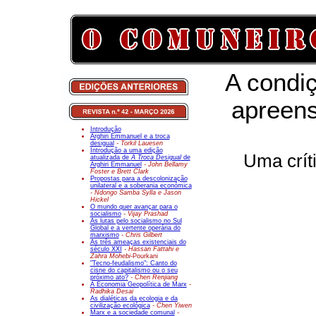
A condi
apreens
Introdução
Arghiri Emmanuel e a troca
desigual
- Torkil Lauesen
Introdução a uma edição
Uma crít
atualizada de
A Troca Desigual
de
Arghiri Emmanuel
- John Bellamy
Foster e Brett Clark
Propostas para a descolonização
unilateral e a soberania económica
- Ndongo Samba Sylla e Jason
Hickel
O mundo quer avançar para o
socialismo
- Vijay Prashad
As lutas pelo socialismo no Sul
Global e a vertente operária do
marxismo
- Chris Gilbert
As três ameaças existenciais do
século XXI
- Hassan Fattahi e
Zahra Mohebi-
Pourkani
"Tecno-feudalismo": Canto do
cisne do capitalismo ou o seu
próximo ato?
- Chen Renjiang
A Economia Geopolítica de Marx
-
Radhika Desai
As dialéticas da ecologia e da
civilização ecológica
- Chen Yiwen
Marx e a sociedade comunal
-