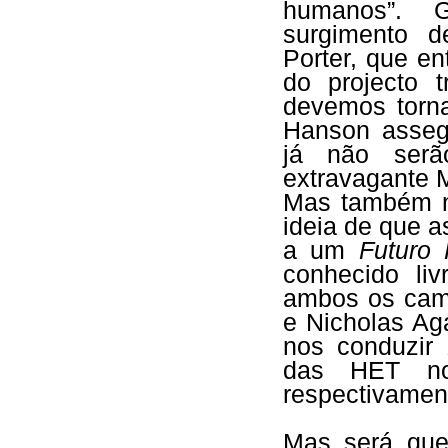
humanos”. 
surgimento d
Porter, que en
do projecto 
devemos torn
Hanson asseg
já não serã
extravagante 
Mas também n
ideia de que 
a um
Futuro
conhecido li
ambos os camp
e Nicholas Ag
nos conduzir
das HET n
respectivamen
Mas será qu