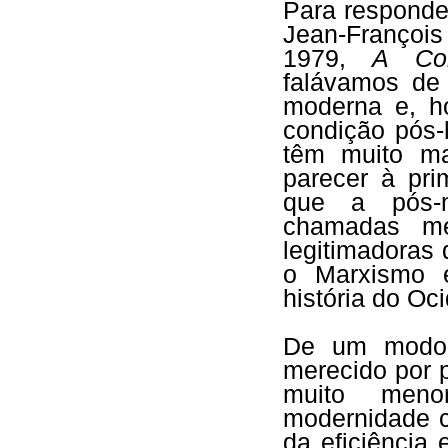
Para responde
Jean-François
1979,
A Con
falávamos de
moderna e, h
condição pós-
têm muito ma
parecer à pri
que a pós-m
chamadas met
legitimadoras
o Marxismo e
história do Oc
De um modo m
merecido por p
muito menor
modernidade c
da eficiência