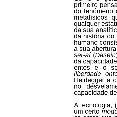
primeiro pensa
do fenómeno d
metafísicos 
qualquer estatu
da sua analít
da história do
humano consi
a sua abertura
ser-aí
(
Dasein
da capacidade 
entes e o se
liberdade ont
Heidegger a d
no desvelam
capacidade de
A tecnologia,
um certo
mod